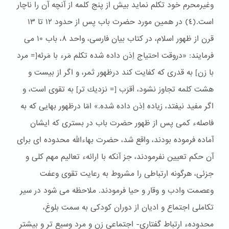
وغیرمحرم خود تكلم نماید بیش از پنج كلمه از آنچه آن را ناچار
است.(٤) در همین مورد حضرت باب پس از حدود ١٢ تا ١٣
قرن از ظهور اسلام، در كتاب بیان فارسی، واحد ۸، باب ١۰ می
فرمایند: «دروقت احتیاج اِذن داده شده تكلم مَرء با مَرئه[= مرد
با زن] به قدری كه كفایت كند درظهور ثمر، و اگر از بیست و
هشت كلمه تجاوز نشود، اَقرَب [= نزدیك تر] به تقوی است، و
اگر مفید نیفتد، زیاده اِذن داده شده.» امّا درظهور بهایی كه به
فاصلهء كمی پس از ظهور حضرت باب در بستری كه ایشان
آماده فرموده بودند، واقع شد، حضرت بهاءالله محدوده ای برای
آن حكم تعیین نفرمودند، جز آنكه با ارائهء تعالیم مهم كلی و
جزئی، هرگونه ارتباطی را مشروط به رعایت تقوی وعفت
وعصمت وادب و وقار و حیا فرمودند. ملاحظه می شود در سیر
تکاملی اجتماع و ادیان از دوران کودکی به سمت بلوغ،
محدودهء ارتباط گفتاری- اجتماعی زن و مرد وسیع تر و بیشتر