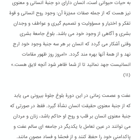
به حیات حیوانی است، انسان دارای دو جنبۀ انسانی و معنوی
نیز هست که از جمله صفات ممیّزۀ آن: وجود روح انسانی و قوۀ
تفکر و اختیار و مسؤولیت و تصمیم گیری و عواطف و وجدان
بشری و آگاهی از وجود خود می باشد. بلوغ جامعۀ بشری
وقتی آشکار می گردد که انسان بر هر سه جنبۀ وجود خود ارج
نهد و از همۀ آنها بهره مند گردد. «امروز روز ظهور مقامات
انسانيست جهد نمائيد تا از شما ظاهر شود آنچه لايق هست.»
(١١)
عفت و عصمت زمانی در این دورۀ بلوغ جلوۀ بیرونی می یابد
که از جنبۀ معنوی حقیقت انسان نشأة گیرد. فقط در صورتی که
جنبۀ معنوی انسان بر قلب و روح او حاکم باشد، زنان و مردان
می توانند در عین تعامل با یکدیگر در جامعه ای سالم عفت و
پاکدامنی خود را حفظ کنند و از فحشا و فساد مصون مانند.