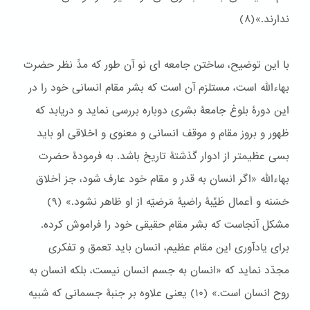
ندارند.»(٨)
با این توضیح، ساختن جامعه ای نو آن طور که مدِّ نظر حضرت
بهاءالله است، مستلزم آن است که بشر مقام انسانی خود را در
این دورۀ بلوغ جامعۀ بشری دوباره بررسی نماید و دریابد که
ظهور و بروز مقام و موقف انسانی و معنوی و اخلاقی او باید
بسی عظیمتر از ادوار گذشتۀ تاریخ باشد. به فرمودۀ حضرت
بهاءالله «اگر انسان به قدر و مقام خود عارف شود، جز اَخلاق
حَسَنه و اَعمال طَيِّبۀ راضيۀ مَرضيّه از او ظاهر نشود.» (٩)
مشکل آنجاست که بشر مقام حقیقی خود را فراموش کرده.
برای یادآوری این مقام عظیم، انسان باید تعمق و تفکری
مجدّد نماید که «انسان به جسم انسان نیست، بلکه انسان به
روح انسان است.» (١۰) یعنی علاوه بر جنبۀ جسمانی که شبیه