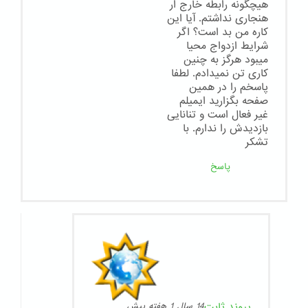
هیچگونه رابطه خارج ار
هنجاری نداشتم. آیا این
کاره من بد است؟ اگر
شرایط ازدواج محیا
میبود هرگز به چنین
کاری تن نمیدادم. لطفا
پاسخم را در همین
صفحه بگزارید ایمیلم
غیر فعال است و تنانایی
بازدیدش را ندارم. با
تشکر
پاسخ
پیوند ثابت
14 سال 1 هفته پیش