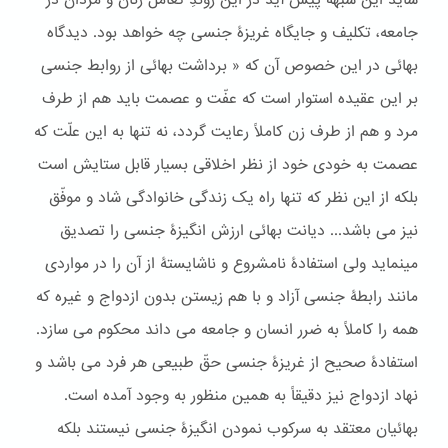
شاید این شبهه پیش آید در این روندِ تعامل زنان و مردان در
جامعه، تکلیف و جایگاه غریزۀ جنسی چه خواهد بود. دیدگاه
بهائی در این خصوص آن که « برداشت بهائی از روابط جنسی
بر این عقیده استوار است که عفّت و عصمت باید هم از طرف
مرد و هم از طرف زن کاملاً رعایت گردد، نه تنها به این علّت که
عصمت به خودی خود از نظر اخلاقی بسیار قابل ستایش است
بلکه از این نظر که تنها راه یک زندگی خانوادگی شاد و موفّق
نیز می باشد... دیانت بهائی ارزش انگیزۀ جنسی را تصدیق
می‎نماید ولی استفادۀ نامشروع و ناشایستۀ از آن را در مواردی
مانند رابطۀ جنسی آزاد و با هم زیستن بدون ازدواج و غیره که
همه را کاملاً به ضرر انسان و جامعه می داند محکوم می سازد.
استفادۀ صحیح از غریزۀ جنسی حقّ طبیعی هر فرد می باشد و
نهاد ازدواج نیز دقیقاً به همین منظور به وجود آمده است.
بهائیان معتقد به سرکوب نمودن انگیزۀ جنسی نیستند بلکه