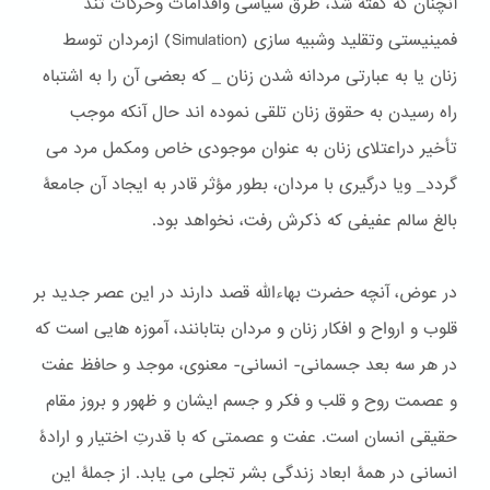
آنچنان که گفته شد، طرق سیاسی واقدامات وحركات تند
فمینیستی وتقلید وشبیه سازی (Simulation) ازمردان توسط
زنان یا به عبارتی مردانه شدن زنان _ كه بعضی آن را به اشتباه
راه رسیدن به حقوق زنان تلقی نموده اند حال آنكه موجب
تأخیر دراعتلای زنان به عنوان موجودی خاص ومكمل مرد می
گردد_ ویا درگیری با مردان، بطور مؤثر قادر به ایجاد آن جامعۀ
بالغ سالم عفیفی که ذکرش رفت، نخواهد بود.
در عوض، آنچه حضرت بهاءالله قصد دارند در این عصر جدید بر
قلوب و ارواح و افکار زنان و مردان بتابانند، آموزه هایی است که
در هر سه بعد جسمانی- انسانی- معنوی، موجد و حافظ عفت
و عصمت روح و قلب و فکر و جسم ایشان و ظهور و بروز مقام
حقیقی انسان است. عفت و عصمتی که با قدرتِ اختیار و ارادۀ
انسانی در همۀ ابعاد زندگی بشر تجلی می یابد. از جملۀ این