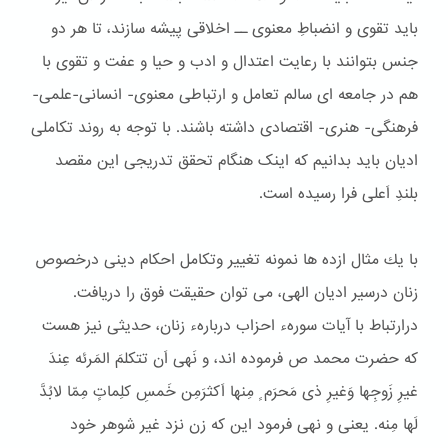
باید تقوی و انضباطِ معنوی ــ اخلاقی پیشه سازند، تا هر دو
جنس بتوانند با رعایت اعتدال و ادب و حیا و عفت و تقوی با
هم در جامعه ای سالم تعامل و ارتباطی معنوی- انسانی-علمی-
فرهنگی- هنری- اقتصادی داشته باشند. با توجه به روند تکاملی
ادیان باید بدانیم که اینک هنگام تحقق تدریجی این مقصد
بلندِ اَعلی فرا رسیده است.
با یك مثال ازده ها نمونه تغییر وتكامل احكام دینی درخصوص
زنان درسیر ادیان الهی، می توان حقیقت فوق را دریافت.
درارتباط با آیات سورهء احزاب دربارهء زنان، حدیثی نیز هست
كه حضرت محمد ص فرموده اند، و نَهی اَن تتكلمَ المَرئه عِندَ
غیرِ زَوجِها وَغیرِ ذی مَحرَم ٍ مِنها اَكثرَمِن خَمسِ كلِماتٍ مِمّا لابُدَّ
لَها مِنه. یعنی و نهی فرمود این كه زن نزد غیر شوهر خود