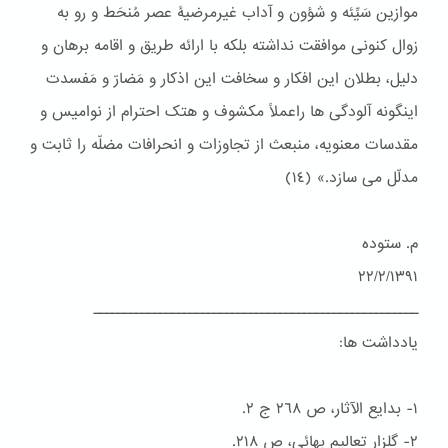
موازین سَیِّئه و شؤون و آداب غیرمرضیۀ عصر مُنحَط و رو به
زوال کنونی موافقت نداشته بلکه با ارائه طریق و اقامه برهان و
دلیل، بطلان این افکار و سخافت این اذکار و مَضارّ و مَفسدت
اینگونه آلودگی ها راعملاً مکشوف و هتک احترام از نوامیس و
مقدسات معنویه، منبعث از تجاوزات و انحرافات مضلّه را ثابت و
مدلّل می سازد.» (١٤)
م. ستوده
٢٢/٢/١٣٩١
ــــــــــــــــــــــــــــــــــــــــــــــــــــــ
یادداشت ها:
١- بدایع الآثار، ص ٢٦٨ ج ٢.
٢- گلزار تعالیم بهائی، ص ٢١۸.