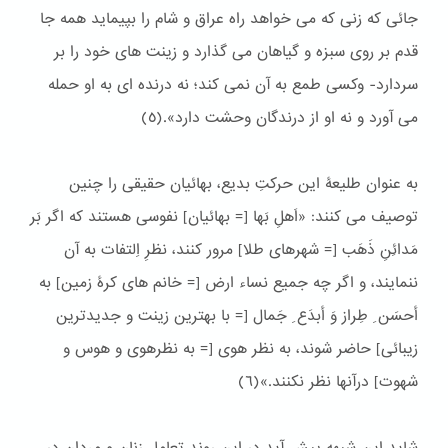
جائی كه زنی كه می خواهد راه عراق و شام را بپیماید همه جا
قدم بر روی سبزه و گیاهان می گذارد و زینت های خود را بر
سردارد- وكسی طمع به آن نمی كند؛ نه درنده ای به او حمله
می آورد و نه او از درندگان وحشت دارد».(٥)
به عنوان طلیعۀ این حرکتِ بدیع، بهائیان حقیقی را چنین
توصیف می کنند: «اَهلِ بَها [= بهائیان] نفوسی هستند كه اگر بَر
مَدائِنِ ذَهَب [= شهرهای طلا] مرور كنند، نظرِ اِلتفات به آن
ننمایند، و اگر چه جمیع نساء ارض [= خانم های كرۀ زمین] به
أحسَن ِ طِراز وَ أبدَع ِ جَمال [= با بهترین زینت و جدیدترین
زیبائی] حاضر شوند، به نظر هوی [= به نظرهوی و هوس و
شهوت] درآنها نظر نكنند.»(٦)