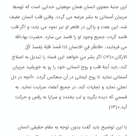
این جنبۀ معنوی انسان همان موهبتی خدایی است که توسط
مربیان آسمانی به بشر عرضه می گردد. وقتی قلب انسان عفیف
شد، این عفت و پاکی در ظاهر او نیز نمود می یابد؛ و اگر قلب
فاسد گردد، جمیع وجود او را فاسد می سازد. حضرت بهاءالله
می فرمایند: «فَانظُر فِي الانسان اِذا فَسَدَ قلبُهُ يُفسِدُ كُلَّ
الاَركان.»(١٢) اگر بشر مي خواهد اين فساد را تبديل به اصلاح
كند، بايد آینۀ قلب و روح انسانی خود را رو به خورشید مربیان
آسمانی نماید تا روح ایمانی در آن منعکس گردد. «آنچه در دل
تجلي نمايد و تجليات كند، در جميع اَعضاء سرايت نمايد. به
قسمي كه ديده بگريد و لب بخندد و سراپا به رقص و حركت
آيد.»(١٣)
با این توضیح باید گفت بدون توجه به مقام حقیقی انسان