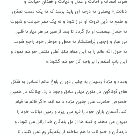
شود، انصاف و امانت و عدل و دیانت و فقدانِ خیانت و
دنائت[= پستی] به درجه ای باید برسد که نه یک دستِ تعدّی
و طمع به ذیلِ ثروت او دراز شود و نه یک نظرِ خیانت و شهوت
به جَمالِ عِصمت او باز گردد تا بعد از سیر در هر دیار با قلبی
بی غبار و وَجهی پُراِستبشار به محل و موطن خود راجع شود...
به حول الله عالم را به این مقامِ بلندِ اَعلی منتقل خواهم نمود و
این بابِ اَعظم را بر وَجهِ کُلّ خواهم گشود.»
وعده و مژدۀ رسیدن به چنین دوران بلوغ عالم انسانی به شکل
های گوناگون در متون دینی سابق وجود دارد. چنانکه در همین
خصوص حضرت علی چنین مژده داده اند: «اگر قائم ما قیام
كند، آسمان باران خود را فرو می ریزد و زمین نباتات خود را
بیرون می دهد، و كینه ها از دل بندگان خدا زائل می شود، و
درندگان و حیوانات با هم ساخته از یكدیگر رم نمی كنند، تا