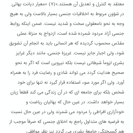
معتقد به کنترل و تعدیل آن هستند.»(٧) «معیار دیانت بهائی
در شؤون مربوط به اخلاقیات جنسی بسیار بالاست ولی به هیچ
وجه به نحو نامعقولی سخت و شدید نیست. ضمن اینکه روابط
جنسی آزاد مردود شمرده شده است، ازدواج به منزلۀ عملی
مقدّس محسوب گردیده که هر انسانی باید به انجام آن تشویق
شود، ولی اجبار جایز نیست. غریزۀ جنسی، مانند دیگر غرایز
بشری لزوماً شیطانی نیست بلکه نیرویی است که اگر به نحو
صحیح هدایت گردد می تواند شادی و رضایت فرد را به همراه
آورد. ولی اگر مورد سوء استفاده قرار گیرد نه تنها برای خود
شخص بلکه برای جامعه ای که در آن زندگی می کند قطعاً زیان
بسیار خواهد داشت. در عین حال که بهائیان ریاضت و
خودآزاری افراطی را مردود می شمرند ولی در عین حال نسبت
به فرضیه های متداول راجع به اخلاق جنسی که صرفاً موجب از
هم گسیختگی جامعۀ بشری می گردد نیز نظر موافقی