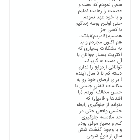
سعی نمودم که عفت و
عصمت را رعایت نمایم
و با خود عهد نمودم
حتی اولین بوسه زندگیم
با کسی جز
همسرم(نامزدم)نباشد.
هم اکنون مجردم و بنا
به مشکلات بسیاری که
اکثریت بسیار جوانان با
آن دست به گریبانند
توانائی ازدواج را ندارم.
دسته کم تا 3 سال آینده
! برای ارضای خود رو به
مکالمات تلفنی جنسی با
جنس مخالف آوردم (با
آشناها و فامیل) که
بتوانم از جلوگیری رابطه
جنسی واقعی حتی در
حد ملامسه جلوگیری
کنم و بسیار موفق بودم
و با وجود گذشت شش
سال از بلوغ شرعی