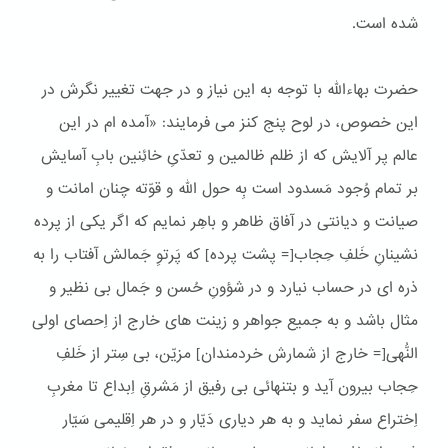
شده است.
حضرت بهاءالله با توجه به این نیاز و در جهت تغییر نگرش در
این خصوص، در لوح پنج کنز می فرمایند: «آمده ام در این
عالم پر آلایش که از ظلم ظالمین و تعدّیِ خائِنین بابِ آسایش
بر تمام وُجود مَسدود است بِه حول الله و قوّته چنان امانت و
صیانت و دیانتی در آفاق ظاهر و باهِر نمایم که اگر یکی از پرده
نشینانِ خَلفِ حِجاب[= پشت پرده] که پَرتوِ جَمالش آفتاب را به
ذره ای در حساب نیارد و در شؤونِ حُسن و جَمال بی نظیر و
مثال باشد و به جمیع جواهر و زینت های خارج از اِحصای اولی
النُّهی[= خارج از شمارش خردمندان] مزیّن، بی سِتر از خَلفِ
حِجاب بیرون آید و بتنهائی بی رفیق از مَشرقِ اِبداع تا مغربِ
اِختراع سفر نماید و به هر دیاری دَیّار و در هر اِقلیمی سَیّار