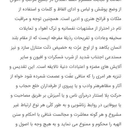
از وضع پوشش و لباس و ادای الفاظ و کلمات و استفاده از
ملکات و قرائح هنری و ادبی است. همچنین توجه و مراقبت
تام در احتراز از مشتهیات نفسانیه و ترک اَهواء و تمایلات
سخیفه وعادات و تفریحات رذیلۀ مفرطه ایست که از مقام بلند
انسان بکاهد و از اوج عزّت به حَضیض ذلّت متنازل سازد و نیز
مستدعی اجتناب شدید از شرب مُسکرات و افیون و سایر
آلایش های مضرّه و اعتیادات دنیة نالایقه است. این تقدیس و
تنزیه هر امری را که منافی عفّت و عصمت شمرده شود خواه از
آثار و مظاهرهنر وادب و یا پیروی از طرفداران خلع حجاب و
حرکتِ بِلا اِستتار درمَرآی ناس و یا آمیزش بر طریق مصاحبت و
یا بیوفایی در روابط زناشویی و به طور کلّی هر نوع ارتباط غیر
مشروع و هر گونه معاشرت و مجالست مُنافی با احکام و سنن
الهیه را محکوم و ممنوع می نماید و به هیچ وجه با اصول و