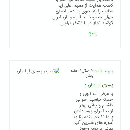
کسب هدایت از معهد اعلی این
مطلب را به نحوی به همه احبای
جهان خصوصا احبا و جوانان ایران
گوشزد نمایید. با تشکر فراوان
پاسخ
پیوند ثابت
14 سال 1 هفته
پیش
پسری از ایران
:
با عرض الله ابهی و
خسته نباشید. سوالی
داشتم و جائی بهتر
ازینجا برای پرسیدنش
پیدا نکردم. بنده بنا به
آموزه های شیرین آئین
بهائی با همه وجود