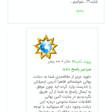
شاید؟؟...بتوانیم...
پاسخ
پیوند ثابت
13 سال 4 ماه پیش
سردبیر
پاسخ داده:
داوود عزیز از علاقمندی شما به دیانت
بهائی خوشحالم ظاهرا آدرس ایمیلتان
را نادرست وارد کرده اید چون موفق
به ارسال پاسخ به شما از آن طریق
نگردیدیم در سایت آئین بهائی
اطلاعات نسبتا متنوعی درباره این
دیانت وجود دارد که میتوانید با توجه
به زمینه مورد علاقه تان به بخشهائی