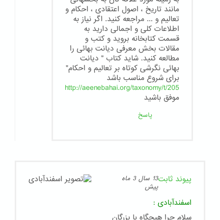
مانند تاریخ ، اصول اعتقادی ، احکام و
تعالیم و ... مراجعه کنید. اگر نیاز به
اطلاعات کلی و اجمالی دارید به
قسمت کتابخانه بروید و کتب و
مقالات بخش معرفی دیانت بهائی را
مطالعه کنید. شاید کتاب " دیانت
بهائی نگرشی کوتاه بر تعالیم و احکام"
برای شروع مناسب باشد
http://aeenebahai.org/taxonomy/t/205
موفق باشید
پاسخ
پیوند ثابت
13 سال 3 ماه
پیش
اسفندآبادی
:
سلام چرا هیچگاه با بزرگان