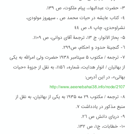
٣- حضرت عبدالبهاء، پیام ملکوت، ص ١٣٩.
٤- كتاب عایشه در حیات محمد ص ، سپهروز مولودی،
نشراوحدی، چاپ ۸، ص ٤٤
۵- بِحارُ الاَنوار، ج ۱۳، ترجمۀ آقای دوانی، ص ۱۱۰۹.
٦- گنجینۀ حدود و احكام، ص۲۹۹.
۷- ترجمه / مکتوب ۵ سپتامبر ١٩٣۸ حضرت ولی امرالله به یکی
از بهائیان / انوار هدایت، شمارهء ١١۵٦، به نقل از جزوۀ «حیات
بهائی»، در این آدرس:
http://www.aeenebahai38.info/node/2107
۸- ترجمه / مکتوب ٢٩ مه ١٩٣۵ به یکی از بهائیان، به نقل از
منبع مذکور در یادداشت ۷.
٩- دریای دانش ص ٢٦.
١۰- خطابات، ج١، ص ١٣٢.