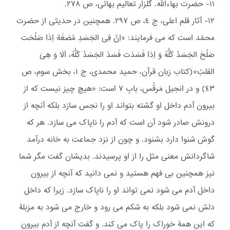
١١- حضرت بهاءالله. گلزار تعالیم بهائی، ص ٢۷۸.
١٢- آثار قلم اعلی، ج ٤، ص ٢٩۷. همچنین در حدیثی از حضرت
محمّد است که می فرمایند: «اِنَّ فِی الجَسَدِ مُضغَة اِذا صَلُحَت
صَلُحَ الجَسَدُ کُلُّهُ وَ اِذا فَسَدَت فَسَدَ الجَسَدُ کُلُّهُ، اَلا وَ هِیَ
القلبُ»(کتاب زبان قرآن، حمید محمدی، ج ١، بخش سوم، ص
٤٣) و در انجیل مَرقُس، بابِ ۷ است: «هیچ چیز نیست که از
بیرون آدم داخل او گشته بتواند او را نجس سازد بلکه آنچه از
درونش صادر شود آن است که آدم را ناپاک می سازد. هر که
گوش شنوا دارد بشنود. و چون از نزد جماعت به خانه درآمد
شاگردانش معنی مثل را از او پرسیدند. بدیشان گفت مگر شما
نیز همچنین بی فهم هستید و نمی دانید که آنچه از بیرون
داخل آدم می شود نمی تواند او را ناپاک سازد. زیرا که داخل
دلش نمی شود بلکه به شکم می رود و خارج می شود به مزبلۀ
که این همۀ خوراک را پاک می کند. و گفت آنچه از آدم بیرون