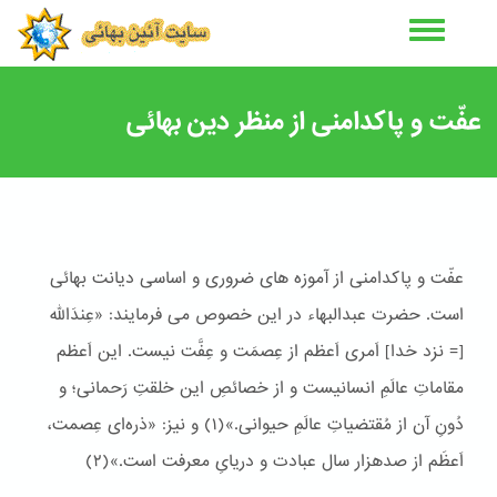
رفتن
به
محتوای
اصلی
عفّت و پاکدامنی از منظر دین بهائی
عفّت و پاکدامنی از آموزه های ضروری و اساسی دیانت بهائی
است. حضرت عبدالبهاء در این خصوص می فرمایند: «عِندَاللّه
[= نزد خدا] اَمری اَعظم از عِصمَت و عِفَّت نیست. این اَعظم
مقاماتِ عالَمِ انسانیست و از خصائصِ این خلقتِ رَحمانی؛ و
دُونِ آن از مُقتضیاتِ عالَمِ حیوانی.»(١) و نیز: «ذره‌ای عِصمت،
اَعظَم از صدهزار سال عبادت و دریایِ معرفت است.»(٢)