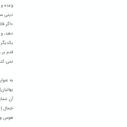
وعده و 
دینی سا
«اگر قائ
دهد، و 
یكدیگر 
قدم بر 
نمی كند؛
به عنوان
بهائیان]
آن ننمای
جَمال [
هوس و ش