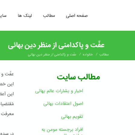
صفحه اصلی
مطالب
لینک ها
سای
رفتن
به
عفّت و پاکدامنی از منظر دین بهائی
محتوای
اصلی
/
/
مطالب
خانواده
عفّت و پاکدامنی از منظر دین بهائی
عفّت و 
مطالب سایت
این خصوص
اخبار و بشارات عالم بهائى
این اَعظ
اصول اعتقادات بهائی
معرفت ا
تقویم بهائی
افراد برجسته مومن به
در سده 