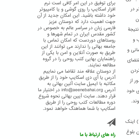
برای توفیق در این امر کافی است نرم
 در
افزار اسکایپ را روی گوشی و یا کامپیوتر
خود داشته باشید. این امکان جدید از آن
ن
جهت اهمیت دارد که دوستان عزیز
فارسی زبان در سراسر عالم به خصوص در
نتیجۀ
کشور مقدس ایران در تمام شهرها و
ب و
روستاهای دوردست که امکان تماس با
جامعه بهائی را ندارند می توانند از این
انی و
طریق به صورت آنلاین و امن با یکی از
راهنمایان بهایی کتب روحی را در گروه
قتضای
مطالعه نمایند.
ردن
از دوستان علاقه مند تقاضا می نماییم
آدرس یا آی دی اسکایپ خود را از طریق
ر از
مکاتبه با ایمیل سایت آئین بهائی به
آدرس info@aeenebahai.org در اختیار ما
ی خود
قرار دهند. سایت آیین بهائی نحوه شروع
ند.
دوره مطالعات کتب روحی را از طریق
اسکایپ با شما هماهنگ خواهد نمود.
امّا از آنجا که «هر امری را منع و مقاومت می توان نمود مگر اقتضای زمان را.»(٣) اینک
 بلوغ
راه های ارتباط با ما