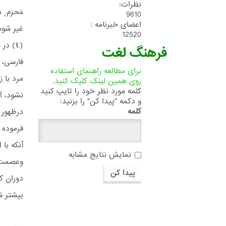
نظرات:
مَحرَم ٍ 
9610
اعضای خبرنامه :
غیر شوه
12520
فرهنگ لغت
برای مطالعه راهنمای استفاده
مرد با 
روی همین لینک کلیک کنید.
کلمه مورد نظر خود را تایپ کنید
نشود، اَ
و دکمه "پیدا کن" را بزنید:
کلمه
درظهور 
فرموده 
آنكه با
نمایش نتایج مشابه
وعصمت و
پیدا کن
دوران ک
بیشتر ش