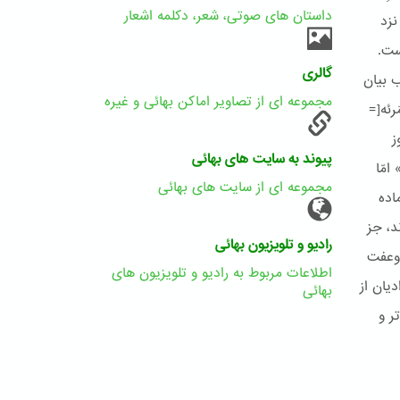
داستان های صوتی، شعر، دکلمه اشعار
 نزد
ست.
گالری
م، در كتاب بیان
مجموعه ای از تصاویر اماکن بهائی و غیره
مَرئه[=
ز
پیوند به سایت های بهائی
امّا
مجموعه ای از سایت های بهائی
اده
د، جز
رادیو و تلویزیون بهائی
 وعفت
اطلاعات مربوط به رادیو و تلویزیون های
یان از
بهائی
ر و