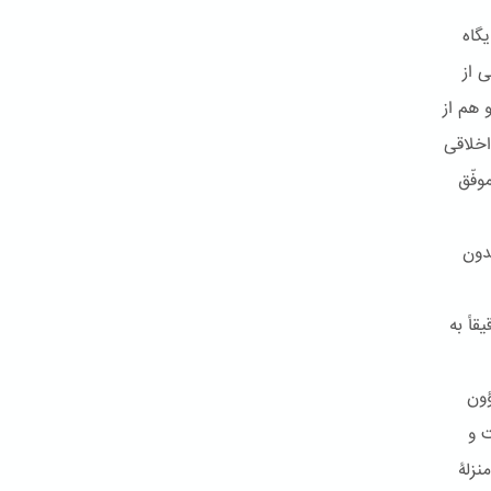
گاه
 از
 هم از
اخلاقی
وفّق
دون
اً به
 در شؤون
 و
نزلۀ