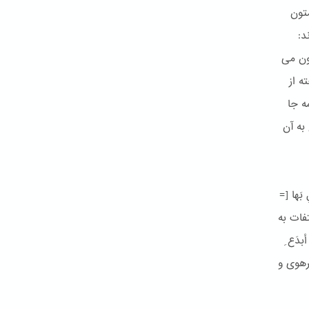
تون
د:
رون می
ه از
ه جا
به آن
َها [=
تفات به
دَع ِ
رهوی و