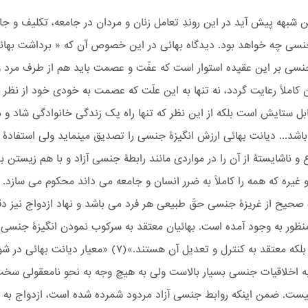
ن شبهه پیش آید در این روندِ تعامل زنان و مردان در جامعه، تکلیف و جای
نسی چه خواهد بود. دیدگاه بهائی در این خصوص آن که « برداشت بهائی
نسی بر این عقیده استوار است که عفّت و عصمت باید هم از طرف مرد و
کاملاً رعایت گردد، نه تنها به این علّت که عصمت به خودی خود از نظر 
ابل ستایش است بلکه از این نظر که تنها راه یک زندگی خانوادگی شاد و م
نیز می باشد... دیانت بهائی ارزش انگیزۀ جنسی را تصدیق می‎نماید ولی استفادۀ
 و ناشایستۀ از آن را در مواردی مانند رابطۀ جنسی آزاد و با هم زیستن ب
و غیره که همه را کاملاً به ضرر انسان و جامعه می داند محکوم می سازد.
 صحیح از غریزۀ جنسی حقّ طبیعی هر فرد می باشد و نهاد ازدواج نیز دقیق
ظور به وجود آمده است. بهائیان معتقد به سرکوب نمودن انگیزۀ جنسی
نیستند بلکه معتقد به کنترل و تعدیل آن هستند.»(٧) «معیار دیانت بهائی
ه اخلاقیات جنسی بسیار بالاست ولی به هیچ وجه به نحو نامعقولی سخت
ست. ضمن اینکه روابط جنسی آزاد مردود شمرده شده است، ازدواج به م