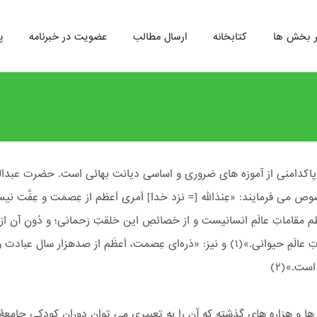
ر بخش ها
کتابخانه
ارسال مطالب
عضویت در خبرنامه
پ
پاکدامنی از آموزه های ضروری و اساسی دیانت بهائی است. حضرت عبدالب
 می فرمایند: «عِندَاللّه [= نزد خدا] اَمری اَعظم از عِصمَت و عِفَّت نی
م مقاماتِ عالَمِ انسانیست و از خصائصِ این خلقتِ رَحمانی؛ و دُونِ آن از
مُقتضیاتِ عالَمِ حیوانی.»(١) و نیز: «ذره‌ای عِصمت، اَعظَم از صدهزار سال عباد
ست.»(٢)
ها و هزاره های گذشته که آن را به تعبیری می توان دوران کودکی جامع