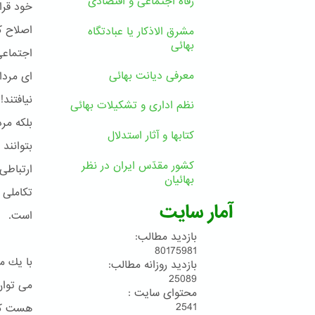
رفاه اجتماعی و اقتصادی
خود قرار
اصلاح ک
مشرق الاذکار یا عبادتگاه
بهائی
اجتماعی
معرفی دیانت بهائی
ای مردا
نیافتند
نظم اداری و تشکیلات بهائی
بلكه مر
کتابها و آثار استدلال
بتوانند
کشور مقدّس ایران در نظر
ارتباطی
بهائیان
تکاملی 
آمار سایت
است.
بازدید مطالب:
80175981
با یك م
بازدید روزانه مطالب:
25089
می توان
محتوای سایت :
2541
هست كه ح