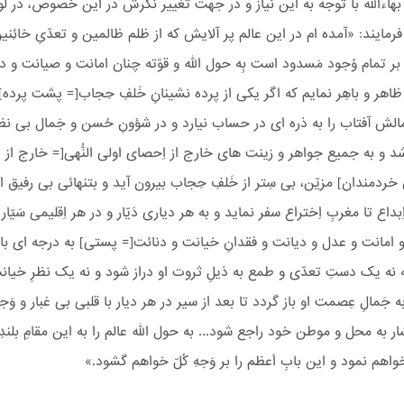
اءالله با توجه به این نیاز و در جهت تغییر نگرش در این خصوص، در ل
رمایند: «آمده ام در این عالم پر آلایش که از ظلم ظالمین و تعدّیِ خائِنین
ر تمام وُجود مَسدود است بِه حول الله و قوّته چنان امانت و صیانت و د
ظاهر و باهِر نمایم که اگر یکی از پرده نشینانِ خَلفِ حِجاب[= پشت پرده]
َمالش آفتاب را به ذره ای در حساب نیارد و در شؤونِ حُسن و جَمال بی نظ
شد و به جمیع جواهر و زینت های خارج از اِحصای اولی النُّهی[= خارج از
دمندان] مزیّن، بی سِتر از خَلفِ حِجاب بیرون آید و بتنهائی بی رفیق از
ِبداع تا مغربِ اِختراع سفر نماید و به هر دیاری دَیّار و در هر اِقلیمی سَیّار
 امانت و عدل و دیانت و فقدانِ خیانت و دنائت[= پستی] به درجه ای با
 نه یک دستِ تعدّی و طمع به ذیلِ ثروت او دراز شود و نه یک نظرِ خیان
جَمالِ عِصمت او باز گردد تا بعد از سیر در هر دیار با قلبی بی غبار و وَ
شار به محل و موطن خود راجع شود... به حول الله عالم را به این مقامِ بلندِ 
اهم نمود و این بابِ اَعظم را بر وَجهِ کُلّ خواهم گشود.»