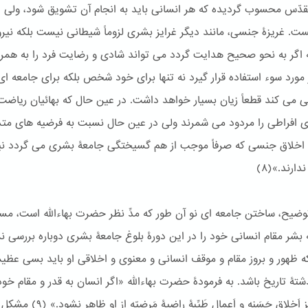
دّس محسوب گردیده که هر انسانی باید به انجام آن تشویق شود، ولی اج
ست. غریزۀ جنسی، مانند دیگر غرایز بشری لزوماً شیطانی نیست بلکه نیر
اگر به نحو صحیح هدایت گردد می تواند شادی و رضایت فرد را به همراه
 مورد سوء استفاده قرار گیرد نه تنها برای خود شخص بلکه برای جامعه ای
ی می کند قطعاً زیان بسیار خواهد داشت. در عین حال که بهائیان ریاضت
ی افراطی را مردود می شمرند ولی در عین حال نسبت به فرضیه های متد
 اخلاق جنسی که صرفاً موجب از هم گسیختگی جامعۀ بشری می گردد نی
دارند.»(٨)
توضیح، ساختن جامعه ای نو آن طور که مدِّ نظر حضرت بهاءالله است، مست
بشر مقام انسانی خود را در این دورۀ بلوغ جامعۀ بشری دوباره بررسی نم
که ظهور و بروز مقام و موقف انسانی و معنوی و اخلاقی او باید بسی عظیمت
ذشتۀ تاریخ باشد. به فرمودۀ حضرت بهاءالله «اگر انسان به قدر و مقام خو
شود، جز اَخلاق حَسَنه و اَعمال طَيِّبۀ راضيۀ مَرضيّه از او ظاهر نشود.» (٩) مشکل