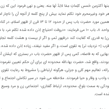
مِنها اَكثرَمِن خَمسِ كلِماتٍ مِمّا لابُدَّ لَها مِنه. یعنی و نهی فرمود این كه زن
ر خود وغیرمحرم خود تكلم نماید بیش از پنج كلمه از آنچه آن را ناچار ا
(٤) در همین مورد حضرت باب پس از حدود ١٢ تا ١٣ قرن از ظهور اسلا
فارسی، واحد ۸، باب ١۰ می فرمایند: «دروقت احتیاج اِذن داده شده تكلم مَرء با 
زن] به قدری كه كفایت كند درظهور ثمر، و اگر از بیست و هشت كلمه تجاو
قرَب [= نزدیك تر] به تقوی است، و اگر مفید نیفتد، زیاده اِذن داده شده.» 
بهایی كه به فاصلهء كمی پس از ظهور حضرت باب در بستری كه ایشان آم
بودند، واقع شد، حضرت بهاءالله محدوده ای برای آن حكم تعیین نفرمودن
 ارائهء تعالیم مهم كلی و جزئی، هرگونه ارتباطی را مشروط به رعایت تقوی
ادب و وقار و حیا فرمودند. ملاحظه می شود در سیر تکاملی اجتماع و اد
ودکی به سمت بلوغ، محدودهء ارتباط گفتاری- اجتماعی زن و مرد وسیع ت
ده است.