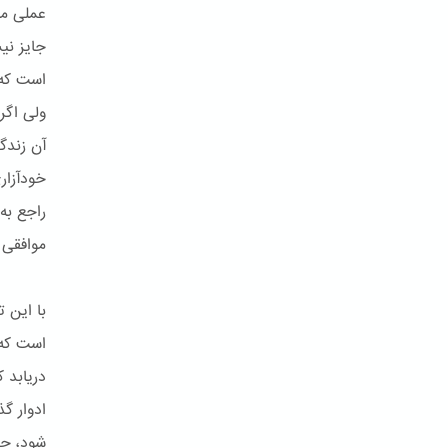
عملی مق
جایز نی
است که 
ولی اگر
آن زندگ
خودآزار
راجع به
موافقی ن
با این 
است که 
دریابد 
ادوار گ