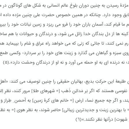
مژدۀ رسیدن به چنین دوران بلوغ عالم انسانی به شکل های گوناگون در م
بق وجود دارد. چنانکه در همین خصوص حضرت علی چنین مژده داده ان
م ما قیام كند، آسمان باران خود را فرو می ریزد و زمین نباتات خود را بی
كینه ها از دل بندگان خدا زائل می شود، و درندگان و حیوانات با هم ساخت
رم نمی كنند، تا جائی كه زنی كه می خواهد راه عراق و شام را بپیماید هم
روی سبزه و گیاهان می گذارد و زینت های خود را بر سردارد- وكسی طمع 
 نه درنده ای به او حمله می آورد و نه او از درندگان وحشت دارد».(٥)
 طلیعۀ این حرکتِ بدیع، بهائیان حقیقی را چنین توصیف می کنند: «اَهلِ ب
 نفوسی هستند كه اگر بَر مَدائِنِ ذَهَب [= شهرهای طلا] مرور كنند، نظرِ اِل
ند، و اگر چه جمیع نساء ارض [= خانم های كرۀ زمین] به أحسَن ِ طِراز وَ أب
= با بهترین زینت و جدیدترین زیبائی] حاضر شوند، به نظر هوی [= به نظ
هوت] درآنها نظر نكنند.»(٦)