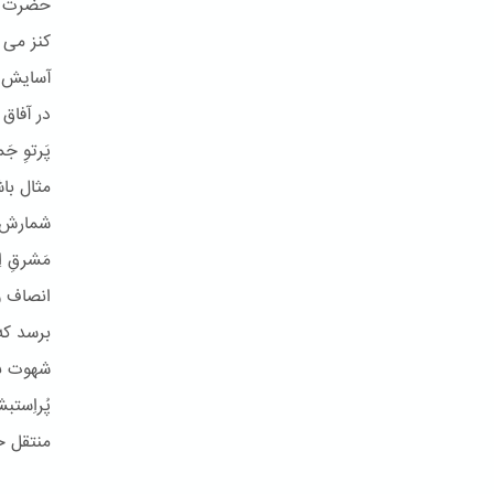
حضرت به
کنز می ف
آسایش ب
در آفاق 
پَرتوِ ج
مثال با
شمارش خر
مَشرقِ ا
انصاف و
برسد که
شهوت به 
پُراِستب
منتقل خو