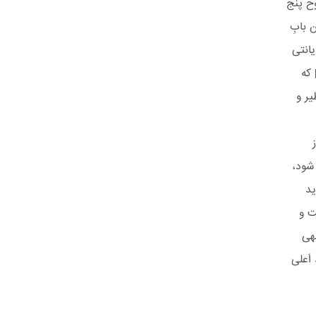
وح پنج
 بابِ
یانتی
 که
یر و
 شود،
ید
ت و
جهی
اَعلی