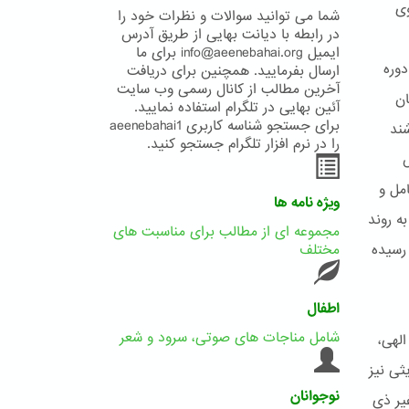
وی
شما می توانید سوالات و نظرات خود را
در رابطه با دیانت بهایی از طریق آدرس
ایمیل info@aeenebahai.org برای ما
دوره
ارسال بفرمایید. همچنین برای دریافت
آخرین مطالب از کانال رسمی وب سایت
ان
آئین بهایی در تلگرام استفاده نمایید.
برای جستجو شناسه کاربری aeenebahai1
ند
را در نرم افزار تلگرام جستجو کنید.
س
مل و
ویژه نامه ها
ه روند
مجموعه ای از مطالب برای مناسبت های
 رسیده
مختلف
اطفال
شامل مناجات های صوتی، سرود و شعر
الهی،
ثی نیز
نوجوانان
یرِ ذی