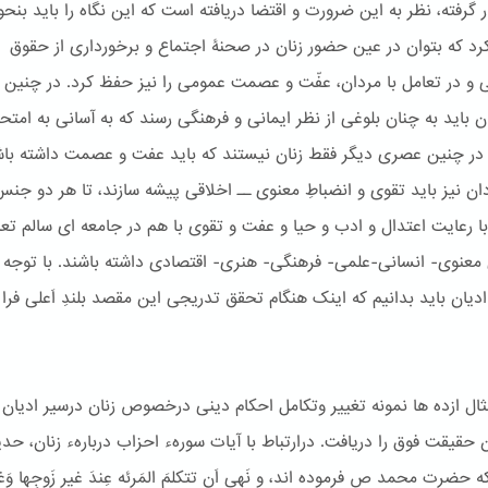
 گرفته، نظر به این ضرورت و اقتضا دریافته است که این نگاه را باید بنح
رد که بتوان در عین حضور زنان در صحنۀ اجتماع و برخورداری از حقوق
 و در تعامل با مردان، عفّت و عصمت عمومی را نیز حفظ کرد. در چنین 
ن باید به چنان بلوغی از نظر ایمانی و فرهنگی رسند كه به آسانی به امتح
! در چنین عصری دیگر فقط زنان نیستند كه باید عفت و عصمت داشته باش
دان نیز باید تقوی و انضباطِ معنوی ــ اخلاقی پیشه سازند، تا هر دو جن
 با رعایت اعتدال و ادب و حیا و عفت و تقوی با هم در جامعه ای سالم تعا
 معنوی- انسانی-علمی- فرهنگی- هنری- اقتصادی داشته باشند. با توجه ب
ادیان باید بدانیم که اینک هنگام تحقق تدریجی این مقصد بلندِ اَعلی فرا
ثال ازده ها نمونه تغییر وتكامل احكام دینی درخصوص زنان درسیر ادیان 
 حقیقت فوق را دریافت. درارتباط با آیات سورهء احزاب دربارهء زنان، حدی
ضرت محمد ص فرموده اند، و نَهی اَن تتكلمَ المَرئه عِندَ غیرِ زَوجِها وَغ