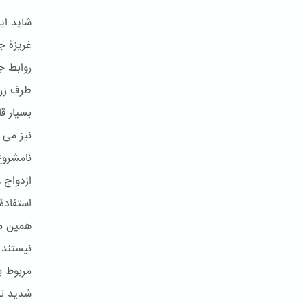
شاید ای
غریزۀ ج
روابط ج
طرف زن 
بسیار ق
نامشروع
ازدواج 
استفادۀ
همین من
مربوط ب
شدید نی