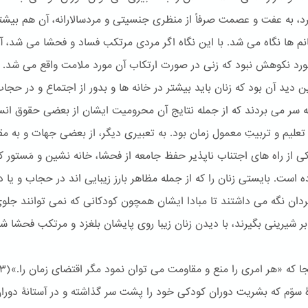
، به عفت و عصمت صرفاً از منظری جنسیتی و مردسالارانه، آن هم بیشتر
نم ها نگاه می شد. با این نگاه اگر مردی مرتکب فساد و فحشا می شد، آ
مورد نکوهش نبود که زنی در صورت ارتکاب آن مورد ملامت واقع می شد. 
ن دید آن بود که زنان باید بیشتر در خانه ها و بدور از اجتماع و در حجا
 به سر می بردند که از جمله نتایج آن محرومیت ایشان از بعضی حقوق انس
 تعلیم و تربیتِ معمول زمان بود. به تعبیری دیگر، از بعضی جهات و به م
کی از راه های اجتناب ناپذیر حفظ جامعه از فحشا، خانه نشین و مَستور ک
ه است. بایستی زنان را که از جمله مظاهر بارز زیبایی اند در حجاب و یا دو
ان نگه می داشتند تا مبادا ایشان همچون کودکانی که نمی توانند جلو
ابر شیرینی بگیرند، با دیدن زنان زیبا روی پایشان بلغزد و مرتکب فحشا شو
ۀ سوّم که بشریت دوران کودکی خود را پشت سر گذاشته و در آستانۀ دوران