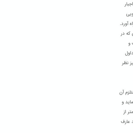
بار
ویی
 آورد.
 که در
 و
اول
ز نظر
لزم آن
اید و
ر از
د عارف