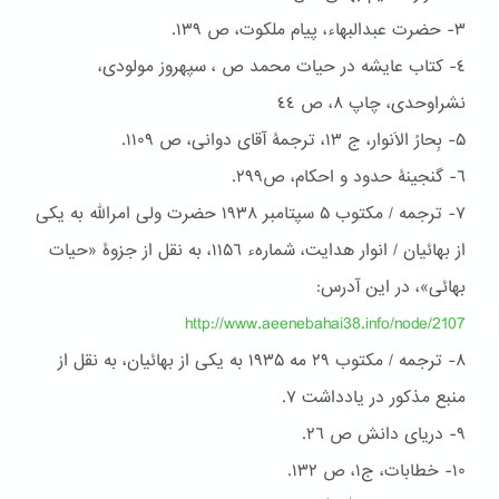
٣- حضرت عبدالبهاء، پیام ملکوت، ص ١٣٩.
٤- كتاب عایشه در حیات محمد ص ، سپهروز مولودی،
نشراوحدی، چاپ ۸، ص ٤٤
۵- بِحارُ الاَنوار، ج ۱۳، ترجمۀ آقای دوانی، ص ۱۱۰۹.
٦- گنجینۀ حدود و احكام، ص۲۹۹.
۷- ترجمه / مکتوب ۵ سپتامبر ١٩٣۸ حضرت ولی امرالله به یکی
از بهائیان / انوار هدایت، شمارهء ١١۵٦، به نقل از جزوۀ «حیات
بهائی»، در این آدرس:
http://www.aeenebahai38.info/node/2107
۸- ترجمه / مکتوب ٢٩ مه ١٩٣۵ به یکی از بهائیان، به نقل از
منبع مذکور در یادداشت ۷.
٩- دریای دانش ص ٢٦.
١۰- خطابات، ج١، ص ١٣٢.