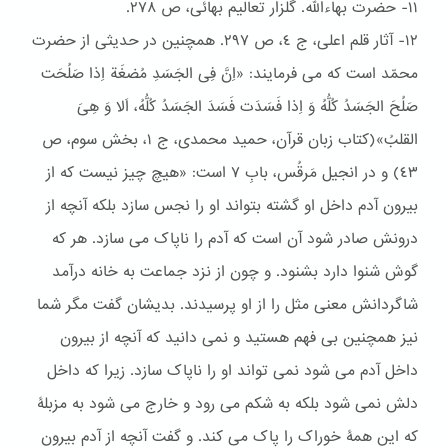
١١- حضرت بهاءالله. گلزار تعالیم بهائی، ص ٢۷۸.
١٢- آثار قلم اعلی، ج ٤، ص ٢٩۷. همچنین در حدیثی از حضرت
محمّد است که می فرمایند: «اِنَّ فِی الجَسَدِ مُضغَة اِذا صَلُحَت
صَلُحَ الجَسَدُ کُلُّهُ وَ اِذا فَسَدَت فَسَدَ الجَسَدُ کُلُّهُ، اَلا وَ هِیَ
القلبُ»(کتاب زبان قرآن، حمید محمدی، ج ١، بخش سوم، ص
٤٣) و در انجیل مَرقُس، بابِ ۷ است: «هیچ چیز نیست که از
بیرون آدم داخل او گشته بتواند او را نجس سازد بلکه آنچه از
درونش صادر شود آن است که آدم را ناپاک می سازد. هر که
گوش شنوا دارد بشنود. و چون از نزد جماعت به خانه درآمد
شاگردانش معنی مثل را از او پرسیدند. بدیشان گفت مگر شما
نیز همچنین بی فهم هستید و نمی دانید که آنچه از بیرون
داخل آدم می شود نمی تواند او را ناپاک سازد. زیرا که داخل
دلش نمی شود بلکه به شکم می رود و خارج می شود به مزبلۀ
که این همۀ خوراک را پاک می کند. و گفت آنچه از آدم بیرون