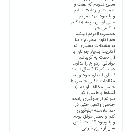
سعی نمودم که عفت و
عصمت را رعایت نمایم
و با خود عهد نمودم
حتی اولین بوسه زندگیم
با کسی جز
همسرم(نامزدم)نباشد.
هم اکنون مجردم و بنا
به مشکلات بسیاری که
اکثریت بسیار جوانان با
آن دست به گریبانند
توانائی ازدواج را ندارم.
دسته کم تا 3 سال آینده
! برای ارضای خود رو به
مکالمات تلفنی جنسی با
جنس مخالف آوردم (با
آشناها و فامیل) که
بتوانم از جلوگیری رابطه
جنسی واقعی حتی در
حد ملامسه جلوگیری
کنم و بسیار موفق بودم
و با وجود گذشت شش
سال از بلوغ شرعی