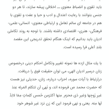
باید تقوی و انضباطِ معنوی ــ اخلاقی پیشه سازند، تا هر دو
جنس بتوانند با رعایت اعتدال و ادب و حیا و عفت و تقوی با
هم در جامعه ای سالم تعامل و ارتباطی معنوی- انسانی-علمی-
فرهنگی- هنری- اقتصادی داشته باشند. با توجه به روند تکاملی
ادیان باید بدانیم که اینک هنگام تحقق تدریجی این مقصد
بلندِ اَعلی فرا رسیده است.
با یك مثال ازده ها نمونه تغییر وتكامل احكام دینی درخصوص
زنان درسیر ادیان الهی، می توان حقیقت فوق را دریافت.
درارتباط با آیات سورهء احزاب دربارهء زنان، حدیثی نیز هست
كه حضرت محمد ص فرموده اند، و نَهی اَن تتكلمَ المَرئه عِندَ
غیرِ زَوجِها وَغیرِ ذی مَحرَم ٍ مِنها اَكثرَمِن خَمسِ كلِماتٍ مِمّا لابُدَّ
لَها مِنه. یعنی و نهی فرمود این كه زن نزد غیر شوهر خود