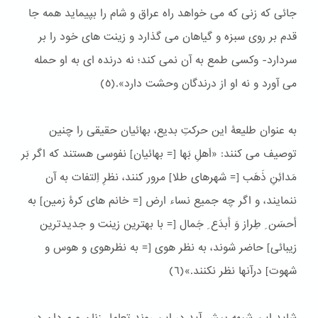
جائی كه زنی كه می خواهد راه عراق و شام را بپیماید همه جا
قدم بر روی سبزه و گیاهان می گذارد و زینت های خود را بر
سردارد- وكسی طمع به آن نمی كند؛ نه درنده ای به او حمله
می آورد و نه او از درندگان وحشت دارد».(٥)
به عنوان طلیعۀ این حرکتِ بدیع، بهائیان حقیقی را چنین
توصیف می کنند: «اَهلِ بَها [= بهائیان] نفوسی هستند كه اگر بَر
مَدائِنِ ذَهَب [= شهرهای طلا] مرور كنند، نظرِ اِلتفات به آن
ننمایند، و اگر چه جمیع نساء ارض [= خانم های كرۀ زمین] به
أحسَن ِ طِراز وَ أبدَع ِ جَمال [= با بهترین زینت و جدیدترین
زیبائی] حاضر شوند، به نظر هوی [= به نظرهوی و هوس و
شهوت] درآنها نظر نكنند.»(٦)