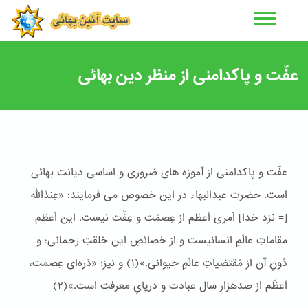
رفتن
به
محتوای
اصلی
عفّت و پاکدامنی از منظر دین بهائی
عفّت و پاکدامنی از آموزه های ضروری و اساسی دیانت بهائی
است. حضرت عبدالبهاء در این خصوص می فرمایند: «عِندَاللّه
[= نزد خدا] اَمری اَعظم از عِصمَت و عِفَّت نیست. این اَعظم
مقاماتِ عالَمِ انسانیست و از خصائصِ این خلقتِ رَحمانی؛ و
دُونِ آن از مُقتضیاتِ عالَمِ حیوانی.»(١) و نیز: «ذره‌ای عِصمت،
اَعظَم از صدهزار سال عبادت و دریایِ معرفت است.»(٢)