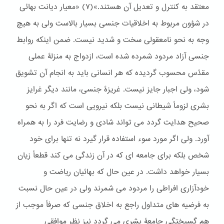
معتقد به کنترل و تعدیل آن هستند.»(٧) «معیار دیانت بهائی
در شؤون مربوط به اخلاقیات جنسی بسیار بالاست ولی به هیچ
وجه به نحو نامعقولی سخت و شدید نیست. ضمن اینکه روابط
جنسی آزاد مردود شمرده شده است، ازدواج به منزلۀ عملی
مقدّس محسوب گردیده که هر انسانی باید به انجام آن تشویق
شود، ولی اجبار جایز نیست. غریزۀ جنسی، مانند دیگر غرایز
بشری لزوماً شیطانی نیست بلکه نیرویی است که اگر به نحو
صحیح هدایت گردد می تواند شادی و رضایت فرد را به همراه
آورد. ولی اگر مورد سوء استفاده قرار گیرد نه تنها برای خود
شخص بلکه برای جامعه ای که در آن زندگی می کند قطعاً زیان
بسیار خواهد داشت. در عین حال که بهائیان ریاضت و
خودآزاری افراطی را مردود می شمرند ولی در عین حال نسبت
به فرضیه های متداول راجع به اخلاق جنسی که صرفاً موجب از
هم گسیختگی جامعۀ بشری می گردد نیز نظر موافقی