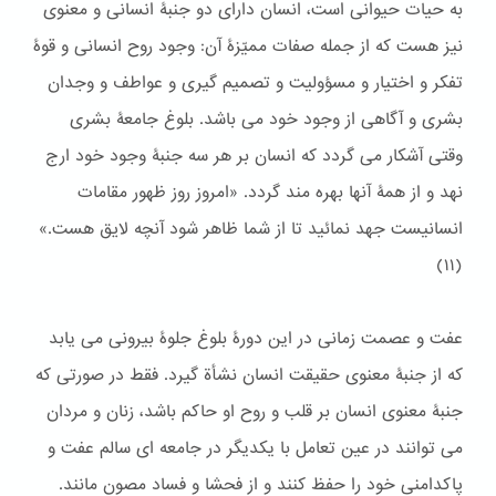
به حیات حیوانی است، انسان دارای دو جنبۀ انسانی و معنوی
نیز هست که از جمله صفات ممیّزۀ آن: وجود روح انسانی و قوۀ
تفکر و اختیار و مسؤولیت و تصمیم گیری و عواطف و وجدان
بشری و آگاهی از وجود خود می باشد. بلوغ جامعۀ بشری
وقتی آشکار می گردد که انسان بر هر سه جنبۀ وجود خود ارج
نهد و از همۀ آنها بهره مند گردد. «امروز روز ظهور مقامات
انسانيست جهد نمائيد تا از شما ظاهر شود آنچه لايق هست.»
(١١)
عفت و عصمت زمانی در این دورۀ بلوغ جلوۀ بیرونی می یابد
که از جنبۀ معنوی حقیقت انسان نشأة گیرد. فقط در صورتی که
جنبۀ معنوی انسان بر قلب و روح او حاکم باشد، زنان و مردان
می توانند در عین تعامل با یکدیگر در جامعه ای سالم عفت و
پاکدامنی خود را حفظ کنند و از فحشا و فساد مصون مانند.