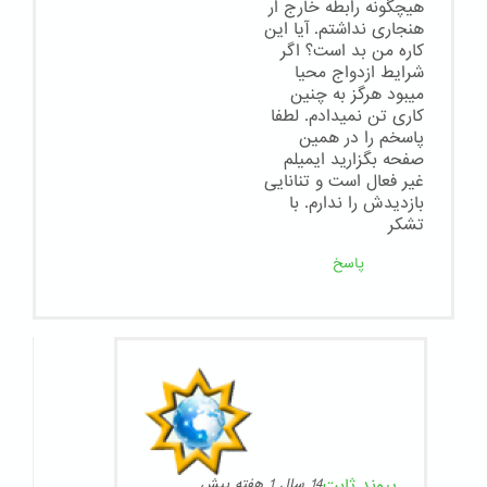
هیچگونه رابطه خارج ار
هنجاری نداشتم. آیا این
کاره من بد است؟ اگر
شرایط ازدواج محیا
میبود هرگز به چنین
کاری تن نمیدادم. لطفا
پاسخم را در همین
صفحه بگزارید ایمیلم
غیر فعال است و تنانایی
بازدیدش را ندارم. با
تشکر
پاسخ
پیوند ثابت
14 سال 1 هفته پیش