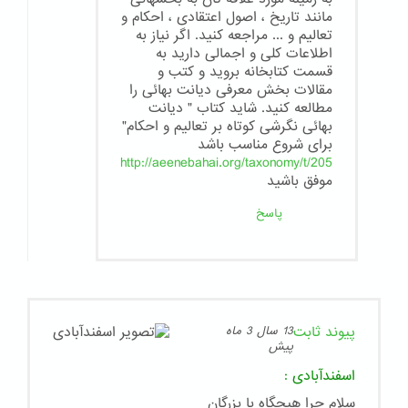
مانند تاریخ ، اصول اعتقادی ، احکام و
تعالیم و ... مراجعه کنید. اگر نیاز به
اطلاعات کلی و اجمالی دارید به
قسمت کتابخانه بروید و کتب و
مقالات بخش معرفی دیانت بهائی را
مطالعه کنید. شاید کتاب " دیانت
بهائی نگرشی کوتاه بر تعالیم و احکام"
برای شروع مناسب باشد
http://aeenebahai.org/taxonomy/t/205
موفق باشید
پاسخ
پیوند ثابت
13 سال 3 ماه
پیش
اسفندآبادی
:
سلام چرا هیچگاه با بزرگان