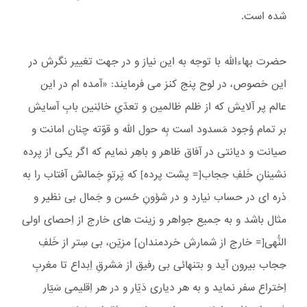
شده است.
حضرت بهاءالله با توجه به این نیاز و در جهت تغییر نگرش در
این خصوص، در لوح پنج کنز می فرمایند: «آمده ام در این
عالم پر آلایش که از ظلم ظالمین و تعدّیِ خائِنین بابِ آسایش
بر تمام وُجود مَسدود است بِه حول الله و قوّته چنان امانت و
صیانت و دیانتی در آفاق ظاهر و باهِر نمایم که اگر یکی از پرده
نشینانِ خَلفِ حِجاب[= پشت پرده] که پَرتوِ جَمالش آفتاب را به
ذره ای در حساب نیارد و در شؤونِ حُسن و جَمال بی نظیر و
مثال باشد و به جمیع جواهر و زینت های خارج از اِحصای اولی
النُّهی[= خارج از شمارش خردمندان] مزیّن، بی سِتر از خَلفِ
حِجاب بیرون آید و بتنهائی بی رفیق از مَشرقِ اِبداع تا مغربِ
اِختراع سفر نماید و به هر دیاری دَیّار و در هر اِقلیمی سَیّار