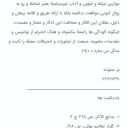
موازین سَیِّئه و شؤون و آداب غیرمرضیۀ عصر مُنحَط و رو به
زوال کنونی موافقت نداشته بلکه با ارائه طریق و اقامه برهان و
دلیل، بطلان این افکار و سخافت این اذکار و مَضارّ و مَفسدت
اینگونه آلودگی ها راعملاً مکشوف و هتک احترام از نوامیس و
مقدسات معنویه، منبعث از تجاوزات و انحرافات مضلّه را ثابت و
مدلّل می سازد.» (١٤)
م. ستوده
٢٢/٢/١٣٩١
ــــــــــــــــــــــــــــــــــــــــــــــــــــــ
یادداشت ها:
١- بدایع الآثار، ص ٢٦٨ ج ٢.
٢- گلزار تعالیم بهائی، ص ٢١۸.