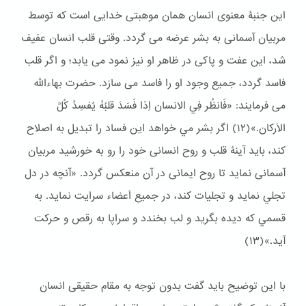
این جنبۀ معنوی انسان همان موهبتی خدایی است که توسط
مربیان آسمانی به بشر عرضه می گردد. وقتی قلب انسان عفیف
شد، این عفت و پاکی در ظاهر او نیز نمود می یابد؛ و اگر قلب
فاسد گردد، جمیع وجود او را فاسد می سازد. حضرت بهاءالله
می فرمایند: «فَانظُر فِي الانسان اِذا فَسَدَ قلبُهُ يُفسِدُ كُلَّ
الاَركان.»(١٢) اگر بشر مي خواهد اين فساد را تبديل به اصلاح
كند، بايد آینۀ قلب و روح انسانی خود را رو به خورشید مربیان
آسمانی نماید تا روح ایمانی در آن منعکس گردد. «آنچه در دل
تجلي نمايد و تجليات كند، در جميع اَعضاء سرايت نمايد. به
قسمي كه ديده بگريد و لب بخندد و سراپا به رقص و حركت
آيد.»(١٣)
با این توضیح باید گفت بدون توجه به مقام حقیقی انسان