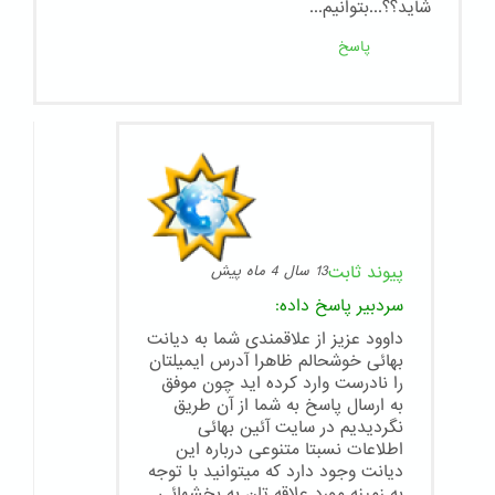
شاید؟؟...بتوانیم...
پاسخ
پیوند ثابت
13 سال 4 ماه پیش
سردبیر
پاسخ داده:
داوود عزیز از علاقمندی شما به دیانت
بهائی خوشحالم ظاهرا آدرس ایمیلتان
را نادرست وارد کرده اید چون موفق
به ارسال پاسخ به شما از آن طریق
نگردیدیم در سایت آئین بهائی
اطلاعات نسبتا متنوعی درباره این
دیانت وجود دارد که میتوانید با توجه
به زمینه مورد علاقه تان به بخشهائی