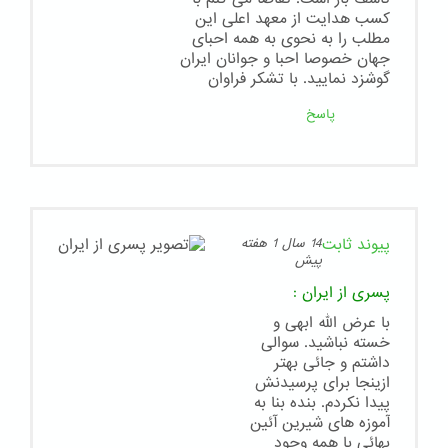
کسب هدایت از معهد اعلی این
مطلب را به نحوی به همه احبای
جهان خصوصا احبا و جوانان ایران
گوشزد نمایید. با تشکر فراوان
پاسخ
پیوند ثابت
14 سال 1 هفته
پیش
پسری از ایران
:
با عرض الله ابهی و
خسته نباشید. سوالی
داشتم و جائی بهتر
ازینجا برای پرسیدنش
پیدا نکردم. بنده بنا به
آموزه های شیرین آئین
بهائی با همه وجود