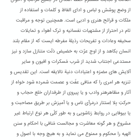
از وضع پوشش و لباس و ادای الفاظ و کلمات و استفاده از
ملکات و قرائح هنری و ادبی است. همچنین توجه و مراقبت
تام در احتراز از مشتهیات نفسانیه و ترک اَهواء و تمایلات
سخیفه وعادات و تفریحات رذیلۀ مفرطه ایست که از مقام بلند
انسان بکاهد و از اوج عزّت به حَضیض ذلّت متنازل سازد و نیز
مستدعی اجتناب شدید از شرب مُسکرات و افیون و سایر
آلایش های مضرّه و اعتیادات دنیة نالایقه است. این تقدیس و
تنزیه هر امری را که منافی عفّت و عصمت شمرده شود خواه از
آثار و مظاهرهنر وادب و یا پیروی از طرفداران خلع حجاب و
حرکتِ بِلا اِستتار درمَرآی ناس و یا آمیزش بر طریق مصاحبت و
یا بیوفایی در روابط زناشویی و به طور کلّی هر نوع ارتباط غیر
مشروع و هر گونه معاشرت و مجالست مُنافی با احکام و سنن
الهیه را محکوم و ممنوع می نماید و به هیچ وجه با اصول و