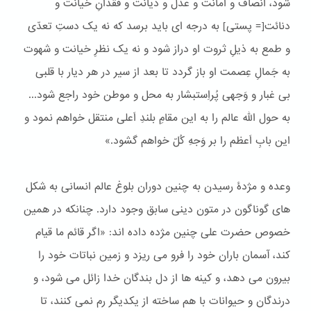
شود، انصاف و امانت و عدل و دیانت و فقدانِ خیانت و
دنائت[= پستی] به درجه ای باید برسد که نه یک دستِ تعدّی
و طمع به ذیلِ ثروت او دراز شود و نه یک نظرِ خیانت و شهوت
به جَمالِ عِصمت او باز گردد تا بعد از سیر در هر دیار با قلبی
بی غبار و وَجهی پُراِستبشار به محل و موطن خود راجع شود...
به حول الله عالم را به این مقامِ بلندِ اَعلی منتقل خواهم نمود و
این بابِ اَعظم را بر وَجهِ کُلّ خواهم گشود.»
وعده و مژدۀ رسیدن به چنین دوران بلوغ عالم انسانی به شکل
های گوناگون در متون دینی سابق وجود دارد. چنانکه در همین
خصوص حضرت علی چنین مژده داده اند: «اگر قائم ما قیام
كند، آسمان باران خود را فرو می ریزد و زمین نباتات خود را
بیرون می دهد، و كینه ها از دل بندگان خدا زائل می شود، و
درندگان و حیوانات با هم ساخته از یكدیگر رم نمی كنند، تا