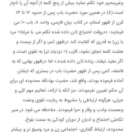
وغیرمحرم خود تكلم نماید بیش از پنج كلمه از آنچه آن را ناچار
است.(٤) در همین مورد حضرت باب پس از حدود ١٢ تا ١٣
قرن از ظهور اسلام، در كتاب بیان فارسی، واحد ۸، باب ١۰ می
فرمایند: «دروقت احتیاج اِذن داده شده تكلم مَرء با مَرئه[= مرد
با زن] به قدری كه كفایت كند درظهور ثمر، و اگر از بیست و
هشت كلمه تجاوز نشود، اَقرَب [= نزدیك تر] به تقوی است، و
اگر مفید نیفتد، زیاده اِذن داده شده.» امّا درظهور بهایی كه به
فاصلهء كمی پس از ظهور حضرت باب در بستری كه ایشان
آماده فرموده بودند، واقع شد، حضرت بهاءالله محدوده ای برای
آن حكم تعیین نفرمودند، جز آنكه با ارائهء تعالیم مهم كلی و
جزئی، هرگونه ارتباطی را مشروط به رعایت تقوی وعفت
وعصمت وادب و وقار و حیا فرمودند. ملاحظه می شود در سیر
تکاملی اجتماع و ادیان از دوران کودکی به سمت بلوغ،
محدودهء ارتباط گفتاری- اجتماعی زن و مرد وسیع تر و بیشتر