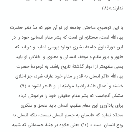
ندارند.»(٨)
با این توضیح، ساختن جامعه ای نو آن طور که مدِّ نظر حضرت
بهاءالله است، مستلزم آن است که بشر مقام انسانی خود را در
این دورۀ بلوغ جامعۀ بشری دوباره بررسی نماید و دریابد که
ظهور و بروز مقام و موقف انسانی و معنوی و اخلاقی او باید
بسی عظیمتر از ادوار گذشتۀ تاریخ باشد. به فرمودۀ حضرت
بهاءالله «اگر انسان به قدر و مقام خود عارف شود، جز اَخلاق
حَسَنه و اَعمال طَيِّبۀ راضيۀ مَرضيّه از او ظاهر نشود.» (٩)
مشکل آنجاست که بشر مقام حقیقی خود را فراموش کرده.
برای یادآوری این مقام عظیم، انسان باید تعمق و تفکری
مجدّد نماید که «انسان به جسم انسان نیست، بلکه انسان به
روح انسان است.» (١۰) یعنی علاوه بر جنبۀ جسمانی که شبیه