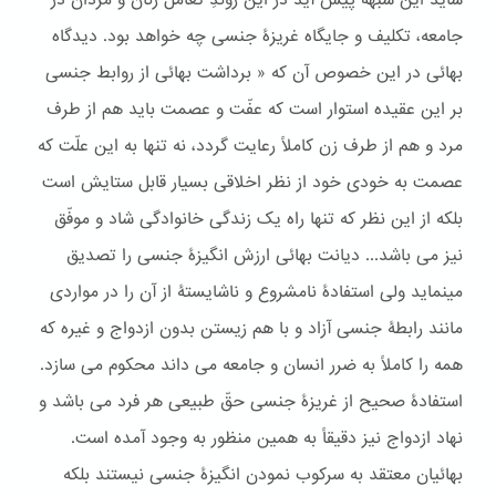
شاید این شبهه پیش آید در این روندِ تعامل زنان و مردان در
جامعه، تکلیف و جایگاه غریزۀ جنسی چه خواهد بود. دیدگاه
بهائی در این خصوص آن که « برداشت بهائی از روابط جنسی
بر این عقیده استوار است که عفّت و عصمت باید هم از طرف
مرد و هم از طرف زن کاملاً رعایت گردد، نه تنها به این علّت که
عصمت به خودی خود از نظر اخلاقی بسیار قابل ستایش است
بلکه از این نظر که تنها راه یک زندگی خانوادگی شاد و موفّق
نیز می باشد... دیانت بهائی ارزش انگیزۀ جنسی را تصدیق
می‎نماید ولی استفادۀ نامشروع و ناشایستۀ از آن را در مواردی
مانند رابطۀ جنسی آزاد و با هم زیستن بدون ازدواج و غیره که
همه را کاملاً به ضرر انسان و جامعه می داند محکوم می سازد.
استفادۀ صحیح از غریزۀ جنسی حقّ طبیعی هر فرد می باشد و
نهاد ازدواج نیز دقیقاً به همین منظور به وجود آمده است.
بهائیان معتقد به سرکوب نمودن انگیزۀ جنسی نیستند بلکه