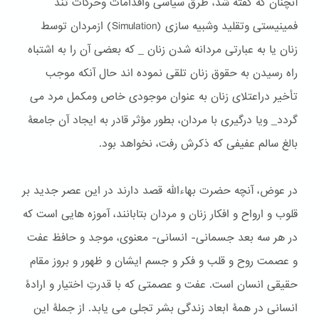
آنچنان که گفته شد، طرق سیاسی واقدامات وحركات تند
فمینیستی وتقلید وشبیه سازی (Simulation) ازمردان توسط
زنان یا به عبارتی مردانه شدن زنان _ كه بعضی آن را به اشتباه
راه رسیدن به حقوق زنان تلقی نموده اند حال آنكه موجب
تأخیر دراعتلای زنان به عنوان موجودی خاص ومكمل مرد می
گردد_ ویا درگیری با مردان، بطور مؤثر قادر به ایجاد آن جامعۀ
بالغ سالم عفیفی که ذکرش رفت، نخواهد بود.
در عوض، آنچه حضرت بهاءالله قصد دارند در این عصر جدید بر
قلوب و ارواح و افکار زنان و مردان بتابانند، آموزه هایی است که
در هر سه بعد جسمانی- انسانی- معنوی، موجد و حافظ عفت
و عصمت روح و قلب و فکر و جسم ایشان و ظهور و بروز مقام
حقیقی انسان است. عفت و عصمتی که با قدرتِ اختیار و ارادۀ
انسانی در همۀ ابعاد زندگی بشر تجلی می یابد. از جملۀ این