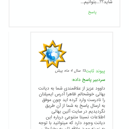
شاید؟؟...بتوانیم...
پاسخ
پیوند ثابت
13 سال 4 ماه پیش
سردبیر
پاسخ داده:
داوود عزیز از علاقمندی شما به دیانت
بهائی خوشحالم ظاهرا آدرس ایمیلتان
را نادرست وارد کرده اید چون موفق
به ارسال پاسخ به شما از آن طریق
نگردیدیم در سایت آئین بهائی
اطلاعات نسبتا متنوعی درباره این
دیانت وجود دارد که میتوانید با توجه
به زمینه مورد علاقه تان به بخشهائی