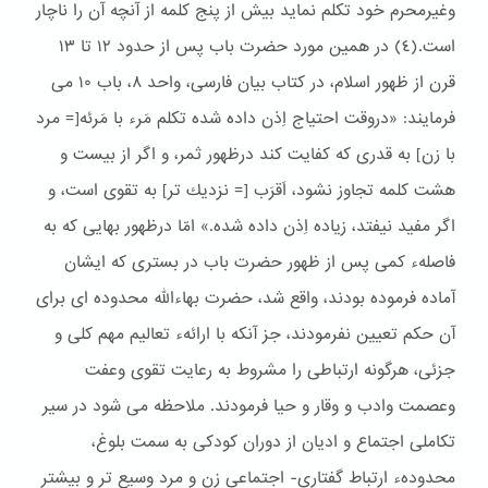
وغیرمحرم خود تكلم نماید بیش از پنج كلمه از آنچه آن را ناچار
است.(٤) در همین مورد حضرت باب پس از حدود ١٢ تا ١٣
قرن از ظهور اسلام، در كتاب بیان فارسی، واحد ۸، باب ١۰ می
فرمایند: «دروقت احتیاج اِذن داده شده تكلم مَرء با مَرئه[= مرد
با زن] به قدری كه كفایت كند درظهور ثمر، و اگر از بیست و
هشت كلمه تجاوز نشود، اَقرَب [= نزدیك تر] به تقوی است، و
اگر مفید نیفتد، زیاده اِذن داده شده.» امّا درظهور بهایی كه به
فاصلهء كمی پس از ظهور حضرت باب در بستری كه ایشان
آماده فرموده بودند، واقع شد، حضرت بهاءالله محدوده ای برای
آن حكم تعیین نفرمودند، جز آنكه با ارائهء تعالیم مهم كلی و
جزئی، هرگونه ارتباطی را مشروط به رعایت تقوی وعفت
وعصمت وادب و وقار و حیا فرمودند. ملاحظه می شود در سیر
تکاملی اجتماع و ادیان از دوران کودکی به سمت بلوغ،
محدودهء ارتباط گفتاری- اجتماعی زن و مرد وسیع تر و بیشتر