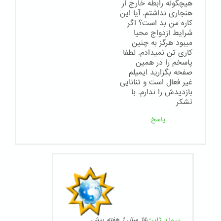
هیچگونه رابطه خارج ار
هنجاری نداشتم. آیا این
کاره من بد است؟ اگر
شرایط ازدواج محیا
میبود هرگز به چنین
کاری تن نمیدادم. لطفا
پاسخم را در همین
صفحه بگزارید ایمیلم
غیر فعال است و تنانایی
بازدیدش را ندارم. با
تشکر
پاسخ
پیوند ثابت
14 سال 1 هفته پیش