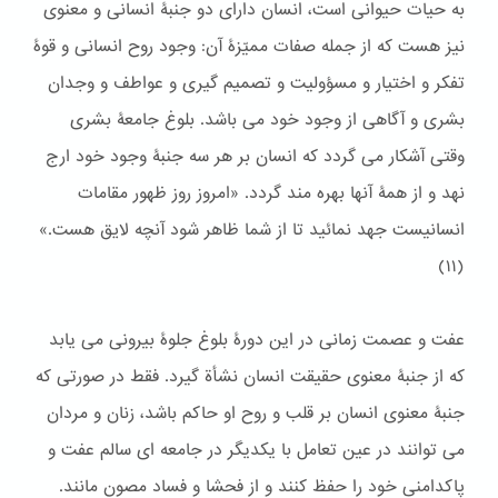
به حیات حیوانی است، انسان دارای دو جنبۀ انسانی و معنوی
نیز هست که از جمله صفات ممیّزۀ آن: وجود روح انسانی و قوۀ
تفکر و اختیار و مسؤولیت و تصمیم گیری و عواطف و وجدان
بشری و آگاهی از وجود خود می باشد. بلوغ جامعۀ بشری
وقتی آشکار می گردد که انسان بر هر سه جنبۀ وجود خود ارج
نهد و از همۀ آنها بهره مند گردد. «امروز روز ظهور مقامات
انسانيست جهد نمائيد تا از شما ظاهر شود آنچه لايق هست.»
(١١)
عفت و عصمت زمانی در این دورۀ بلوغ جلوۀ بیرونی می یابد
که از جنبۀ معنوی حقیقت انسان نشأة گیرد. فقط در صورتی که
جنبۀ معنوی انسان بر قلب و روح او حاکم باشد، زنان و مردان
می توانند در عین تعامل با یکدیگر در جامعه ای سالم عفت و
پاکدامنی خود را حفظ کنند و از فحشا و فساد مصون مانند.