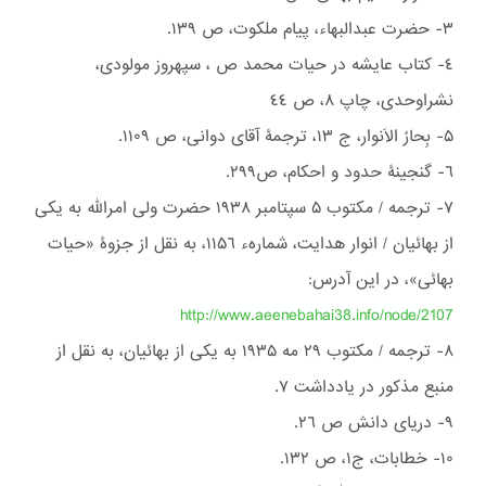
٣- حضرت عبدالبهاء، پیام ملکوت، ص ١٣٩.
٤- كتاب عایشه در حیات محمد ص ، سپهروز مولودی،
نشراوحدی، چاپ ۸، ص ٤٤
۵- بِحارُ الاَنوار، ج ۱۳، ترجمۀ آقای دوانی، ص ۱۱۰۹.
٦- گنجینۀ حدود و احكام، ص۲۹۹.
۷- ترجمه / مکتوب ۵ سپتامبر ١٩٣۸ حضرت ولی امرالله به یکی
از بهائیان / انوار هدایت، شمارهء ١١۵٦، به نقل از جزوۀ «حیات
بهائی»، در این آدرس:
http://www.aeenebahai38.info/node/2107
۸- ترجمه / مکتوب ٢٩ مه ١٩٣۵ به یکی از بهائیان، به نقل از
منبع مذکور در یادداشت ۷.
٩- دریای دانش ص ٢٦.
١۰- خطابات، ج١، ص ١٣٢.