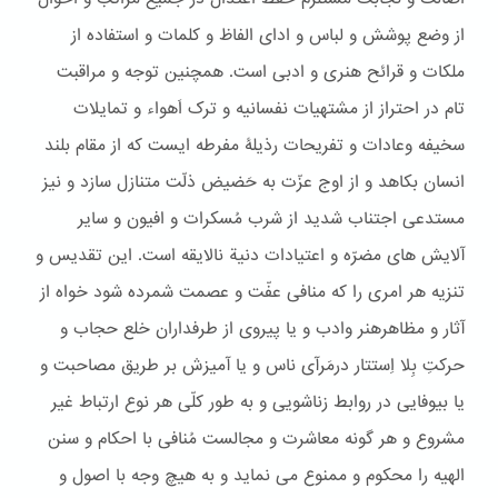
از وضع پوشش و لباس و ادای الفاظ و کلمات و استفاده از
ملکات و قرائح هنری و ادبی است. همچنین توجه و مراقبت
تام در احتراز از مشتهیات نفسانیه و ترک اَهواء و تمایلات
سخیفه وعادات و تفریحات رذیلۀ مفرطه ایست که از مقام بلند
انسان بکاهد و از اوج عزّت به حَضیض ذلّت متنازل سازد و نیز
مستدعی اجتناب شدید از شرب مُسکرات و افیون و سایر
آلایش های مضرّه و اعتیادات دنیة نالایقه است. این تقدیس و
تنزیه هر امری را که منافی عفّت و عصمت شمرده شود خواه از
آثار و مظاهرهنر وادب و یا پیروی از طرفداران خلع حجاب و
حرکتِ بِلا اِستتار درمَرآی ناس و یا آمیزش بر طریق مصاحبت و
یا بیوفایی در روابط زناشویی و به طور کلّی هر نوع ارتباط غیر
مشروع و هر گونه معاشرت و مجالست مُنافی با احکام و سنن
الهیه را محکوم و ممنوع می نماید و به هیچ وجه با اصول و