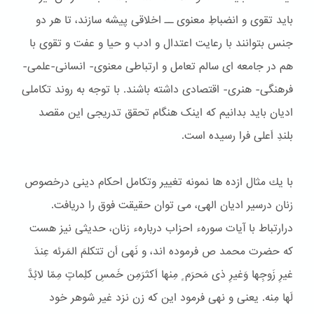
باید تقوی و انضباطِ معنوی ــ اخلاقی پیشه سازند، تا هر دو
جنس بتوانند با رعایت اعتدال و ادب و حیا و عفت و تقوی با
هم در جامعه ای سالم تعامل و ارتباطی معنوی- انسانی-علمی-
فرهنگی- هنری- اقتصادی داشته باشند. با توجه به روند تکاملی
ادیان باید بدانیم که اینک هنگام تحقق تدریجی این مقصد
بلندِ اَعلی فرا رسیده است.
با یك مثال ازده ها نمونه تغییر وتكامل احكام دینی درخصوص
زنان درسیر ادیان الهی، می توان حقیقت فوق را دریافت.
درارتباط با آیات سورهء احزاب دربارهء زنان، حدیثی نیز هست
كه حضرت محمد ص فرموده اند، و نَهی اَن تتكلمَ المَرئه عِندَ
غیرِ زَوجِها وَغیرِ ذی مَحرَم ٍ مِنها اَكثرَمِن خَمسِ كلِماتٍ مِمّا لابُدَّ
لَها مِنه. یعنی و نهی فرمود این كه زن نزد غیر شوهر خود