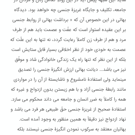
شاید این شبهه پیش آید در این روندِ تعامل زنان و مردان در
جامعه، تکلیف و جایگاه غریزۀ جنسی چه خواهد بود. دیدگاه
بهائی در این خصوص آن که « برداشت بهائی از روابط جنسی
بر این عقیده استوار است که عفّت و عصمت باید هم از طرف
مرد و هم از طرف زن کاملاً رعایت گردد، نه تنها به این علّت که
عصمت به خودی خود از نظر اخلاقی بسیار قابل ستایش است
بلکه از این نظر که تنها راه یک زندگی خانوادگی شاد و موفّق
نیز می باشد... دیانت بهائی ارزش انگیزۀ جنسی را تصدیق
می‎نماید ولی استفادۀ نامشروع و ناشایستۀ از آن را در مواردی
مانند رابطۀ جنسی آزاد و با هم زیستن بدون ازدواج و غیره که
همه را کاملاً به ضرر انسان و جامعه می داند محکوم می سازد.
استفادۀ صحیح از غریزۀ جنسی حقّ طبیعی هر فرد می باشد و
نهاد ازدواج نیز دقیقاً به همین منظور به وجود آمده است.
بهائیان معتقد به سرکوب نمودن انگیزۀ جنسی نیستند بلکه