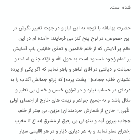
شده است.
حضرت بهاءالله با توجه به این نیاز و در جهت تغییر نگرش در
این خصوص، در لوح پنج کنز می فرمایند: «آمده ام در این
عالم پر آلایش که از ظلم ظالمین و تعدّیِ خائِنین بابِ آسایش
بر تمام وُجود مَسدود است بِه حول الله و قوّته چنان امانت و
صیانت و دیانتی در آفاق ظاهر و باهِر نمایم که اگر یکی از پرده
نشینانِ خَلفِ حِجاب[= پشت پرده] که پَرتوِ جَمالش آفتاب را به
ذره ای در حساب نیارد و در شؤونِ حُسن و جَمال بی نظیر و
مثال باشد و به جمیع جواهر و زینت های خارج از اِحصای اولی
النُّهی[= خارج از شمارش خردمندان] مزیّن، بی سِتر از خَلفِ
حِجاب بیرون آید و بتنهائی بی رفیق از مَشرقِ اِبداع تا مغربِ
اِختراع سفر نماید و به هر دیاری دَیّار و در هر اِقلیمی سَیّار