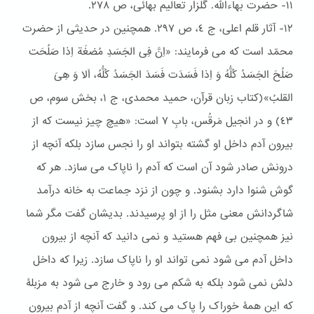
١١- حضرت بهاءالله. گلزار تعالیم بهائی، ص ٢۷۸.
١٢- آثار قلم اعلی، ج ٤، ص ٢٩۷. همچنین در حدیثی از حضرت
محمّد است که می فرمایند: «اِنَّ فِی الجَسَدِ مُضغَة اِذا صَلُحَت
صَلُحَ الجَسَدُ کُلُّهُ وَ اِذا فَسَدَت فَسَدَ الجَسَدُ کُلُّهُ، اَلا وَ هِیَ
القلبُ»(کتاب زبان قرآن، حمید محمدی، ج ١، بخش سوم، ص
٤٣) و در انجیل مَرقُس، بابِ ۷ است: «هیچ چیز نیست که از
بیرون آدم داخل او گشته بتواند او را نجس سازد بلکه آنچه از
درونش صادر شود آن است که آدم را ناپاک می سازد. هر که
گوش شنوا دارد بشنود. و چون از نزد جماعت به خانه درآمد
شاگردانش معنی مثل را از او پرسیدند. بدیشان گفت مگر شما
نیز همچنین بی فهم هستید و نمی دانید که آنچه از بیرون
داخل آدم می شود نمی تواند او را ناپاک سازد. زیرا که داخل
دلش نمی شود بلکه به شکم می رود و خارج می شود به مزبلۀ
که این همۀ خوراک را پاک می کند. و گفت آنچه از آدم بیرون