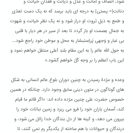
شود، انصاف و امانت و عدل و دیانت و فقدانِ خیانت و
دنائت[= پستی] به درجه ای باید برسد که نه یک دستِ تعدّی
و طمع به ذیلِ ثروت او دراز شود و نه یک نظرِ خیانت و شهوت
به جَمالِ عِصمت او باز گردد تا بعد از سیر در هر دیار با قلبی
بی غبار و وَجهی پُراِستبشار به محل و موطن خود راجع شود...
به حول الله عالم را به این مقامِ بلندِ اَعلی منتقل خواهم نمود و
این بابِ اَعظم را بر وَجهِ کُلّ خواهم گشود.»
وعده و مژدۀ رسیدن به چنین دوران بلوغ عالم انسانی به شکل
های گوناگون در متون دینی سابق وجود دارد. چنانکه در همین
خصوص حضرت علی چنین مژده داده اند: «اگر قائم ما قیام
كند، آسمان باران خود را فرو می ریزد و زمین نباتات خود را
بیرون می دهد، و كینه ها از دل بندگان خدا زائل می شود، و
درندگان و حیوانات با هم ساخته از یكدیگر رم نمی كنند، تا