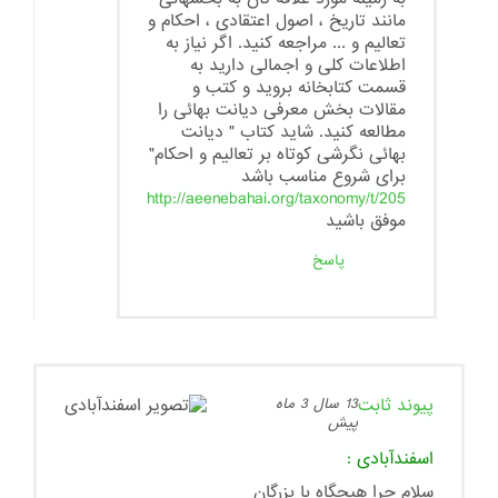
مانند تاریخ ، اصول اعتقادی ، احکام و
تعالیم و ... مراجعه کنید. اگر نیاز به
اطلاعات کلی و اجمالی دارید به
قسمت کتابخانه بروید و کتب و
مقالات بخش معرفی دیانت بهائی را
مطالعه کنید. شاید کتاب " دیانت
بهائی نگرشی کوتاه بر تعالیم و احکام"
برای شروع مناسب باشد
http://aeenebahai.org/taxonomy/t/205
موفق باشید
پاسخ
پیوند ثابت
13 سال 3 ماه
پیش
اسفندآبادی
:
سلام چرا هیچگاه با بزرگان