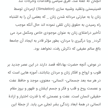
آنچنان که گفته شد، طرق سیاسی واقدامات وحركات تند
فمینیستی وتقلید وشبیه سازی (Simulation) ازمردان توسط
زنان یا به عبارتی مردانه شدن زنان _ كه بعضی آن را به اشتباه
راه رسیدن به حقوق زنان تلقی نموده اند حال آنكه موجب
تأخیر دراعتلای زنان به عنوان موجودی خاص ومكمل مرد می
گردد_ ویا درگیری با مردان، بطور مؤثر قادر به ایجاد آن جامعۀ
بالغ سالم عفیفی که ذکرش رفت، نخواهد بود.
در عوض، آنچه حضرت بهاءالله قصد دارند در این عصر جدید بر
قلوب و ارواح و افکار زنان و مردان بتابانند، آموزه هایی است که
در هر سه بعد جسمانی- انسانی- معنوی، موجد و حافظ عفت
و عصمت روح و قلب و فکر و جسم ایشان و ظهور و بروز مقام
حقیقی انسان است. عفت و عصمتی که با قدرتِ اختیار و ارادۀ
انسانی در همۀ ابعاد زندگی بشر تجلی می یابد. از جملۀ این