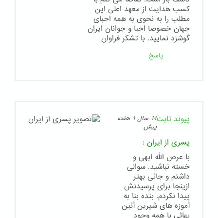
کسب هدایت از معهد اعلی این
مطلب را به نحوی به همه احبای
جهان خصوصا احبا و جوانان ایران
گوشزد نمایید. با تشکر فراوان
پاسخ
پیوند ثابت
14 سال 1 هفته
پیش
پسری از ایران
:
با عرض الله ابهی و
خسته نباشید. سوالی
داشتم و جائی بهتر
ازینجا برای پرسیدنش
پیدا نکردم. بنده بنا به
آموزه های شیرین آئین
بهائی با همه وجود