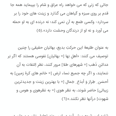
جائی كه زنی كه می خواهد راه عراق و شام را بپیماید همه جا
قدم بر روی سبزه و گیاهان می گذارد و زینت های خود را بر
سردارد- وكسی طمع به آن نمی كند؛ نه درنده ای به او حمله
می آورد و نه او از درندگان وحشت دارد».(٥)
به عنوان طلیعۀ این حرکتِ بدیع، بهائیان حقیقی را چنین
توصیف می کنند: «اَهلِ بَها [= بهائیان] نفوسی هستند كه اگر بَر
مَدائِنِ ذَهَب [= شهرهای طلا] مرور كنند، نظرِ اِلتفات به آن
ننمایند، و اگر چه جمیع نساء ارض [= خانم های كرۀ زمین] به
أحسَن ِ طِراز وَ أبدَع ِ جَمال [= با بهترین زینت و جدیدترین
زیبائی] حاضر شوند، به نظر هوی [= به نظرهوی و هوس و
شهوت] درآنها نظر نكنند.»(٦)