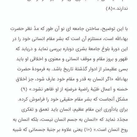
ندارند.»(٨)
با این توضیح، ساختن جامعه ای نو آن طور که مدِّ نظر حضرت
بهاءالله است، مستلزم آن است که بشر مقام انسانی خود را در
این دورۀ بلوغ جامعۀ بشری دوباره بررسی نماید و دریابد که
ظهور و بروز مقام و موقف انسانی و معنوی و اخلاقی او باید
بسی عظیمتر از ادوار گذشتۀ تاریخ باشد. به فرمودۀ حضرت
بهاءالله «اگر انسان به قدر و مقام خود عارف شود، جز اَخلاق
حَسَنه و اَعمال طَيِّبۀ راضيۀ مَرضيّه از او ظاهر نشود.» (٩)
مشکل آنجاست که بشر مقام حقیقی خود را فراموش کرده.
برای یادآوری این مقام عظیم، انسان باید تعمق و تفکری
مجدّد نماید که «انسان به جسم انسان نیست، بلکه انسان به
روح انسان است.» (١۰) یعنی علاوه بر جنبۀ جسمانی که شبیه