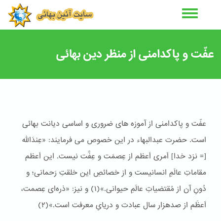
رفتن
به
محتوای
اصلی
عفّت و پاکدامنی از منظر دین بهائی
عفّت و پاکدامنی از آموزه های ضروری و اساسی دیانت بهائی
است. حضرت عبدالبهاء در این خصوص می فرمایند: «عِندَاللّه
[= نزد خدا] اَمری اَعظم از عِصمَت و عِفَّت نیست. این اَعظم
مقاماتِ عالَمِ انسانیست و از خصائصِ این خلقتِ رَحمانی؛ و
دُونِ آن از مُقتضیاتِ عالَمِ حیوانی.»(١) و نیز: «ذره‌ای عِصمت،
اَعظَم از صدهزار سال عبادت و دریایِ معرفت است.»(٢)