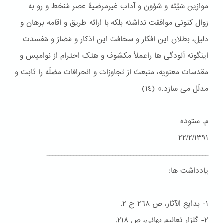
موازین سَیِّئه و شؤون و آداب غیرمرضیۀ عصر مُنحَط و رو به
زوال کنونی موافقت نداشته بلکه با ارائه طریق و اقامه برهان و
دلیل، بطلان این افکار و سخافت این اذکار و مَضارّ و مَفسدت
اینگونه آلودگی ها راعملاً مکشوف و هتک احترام از نوامیس و
مقدسات معنویه، منبعث از تجاوزات و انحرافات مضلّه را ثابت و
مدلّل می سازد.» (١٤)
م. ستوده
٢٢/٢/١٣٩١
ــــــــــــــــــــــــــــــــــــــــــــــــــــــ
یادداشت ها:
١- بدایع الآثار، ص ٢٦٨ ج ٢.
٢- گلزار تعالیم بهائی، ص ٢١۸.