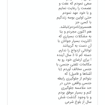
سعی نمودم که عفت و
عصمت را رعایت نمایم
و با خود عهد نمودم
حتی اولین بوسه زندگیم
با کسی جز
همسرم(نامزدم)نباشد.
هم اکنون مجردم و بنا
به مشکلات بسیاری که
اکثریت بسیار جوانان با
آن دست به گریبانند
توانائی ازدواج را ندارم.
دسته کم تا 3 سال آینده
! برای ارضای خود رو به
مکالمات تلفنی جنسی با
جنس مخالف آوردم (با
آشناها و فامیل) که
بتوانم از جلوگیری رابطه
جنسی واقعی حتی در
حد ملامسه جلوگیری
کنم و بسیار موفق بودم
و با وجود گذشت شش
سال از بلوغ شرعی