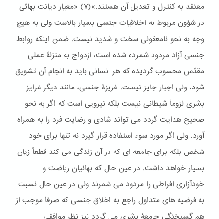
معتقد به کنترل و تعدیل آن هستند.»(٧) «معیار دیانت بهائی
در شؤون مربوط به اخلاقیات جنسی بسیار بالاست ولی به هیچ
وجه به نحو نامعقولی سخت و شدید نیست. ضمن اینکه روابط
جنسی آزاد مردود شمرده شده است، ازدواج به منزلۀ عملی
مقدّس محسوب گردیده که هر انسانی باید به انجام آن تشویق
شود، ولی اجبار جایز نیست. غریزۀ جنسی، مانند دیگر غرایز
بشری لزوماً شیطانی نیست بلکه نیرویی است که اگر به نحو
صحیح هدایت گردد می تواند شادی و رضایت فرد را به همراه
آورد. ولی اگر مورد سوء استفاده قرار گیرد نه تنها برای خود
شخص بلکه برای جامعه ای که در آن زندگی می کند قطعاً زیان
بسیار خواهد داشت. در عین حال که بهائیان ریاضت و
خودآزاری افراطی را مردود می شمرند ولی در عین حال نسبت
به فرضیه های متداول راجع به اخلاق جنسی که صرفاً موجب از
هم گسیختگی جامعۀ بشری می گردد نیز نظر موافقی