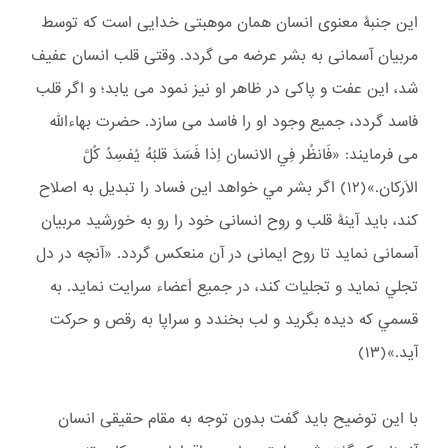
این جنبۀ معنوی انسان همان موهبتی خدایی است که توسط
مربیان آسمانی به بشر عرضه می گردد. وقتی قلب انسان عفیف
شد، این عفت و پاکی در ظاهر او نیز نمود می یابد؛ و اگر قلب
فاسد گردد، جمیع وجود او را فاسد می سازد. حضرت بهاءالله
می فرمایند: «فَانظُر فِي الانسان اِذا فَسَدَ قلبُهُ يُفسِدُ كُلَّ
الاَركان.»(١٢) اگر بشر مي خواهد اين فساد را تبديل به اصلاح
كند، بايد آینۀ قلب و روح انسانی خود را رو به خورشید مربیان
آسمانی نماید تا روح ایمانی در آن منعکس گردد. «آنچه در دل
تجلي نمايد و تجليات كند، در جميع اَعضاء سرايت نمايد. به
قسمي كه ديده بگريد و لب بخندد و سراپا به رقص و حركت
آيد.»(١٣)
با این توضیح باید گفت بدون توجه به مقام حقیقی انسان