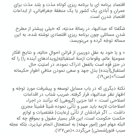
اقتصادِ برنامه ای یا برنامه ریزی کوتاه مدّت و بلند مدّت برایِ
عمران و آبادیِ یک کشور یا یک منطقۀ جغرافیائی، از اِبداعاتِ
اقتصادِ مُدرن است.
شگفتا که عبدالبهاء در رسالۀ مدنیّه، که خیلی پیشتر از مطرح
شدنِ مسائلی چون برنامه ریزیِ اقتصادی نوشته شده، به این
مساله توجّه کرده و می‌نویسد:
« و یا خود به عقلِ دوربین از قرائنِ احوالِ حالیّه، و نتایجِ افکارِ
عمومیّۀِ عالم، وقوعاتِ ازمنۀ استقبالیّه[رویدادهایِ آینده را] را که
در حیّزِ قُوّه است بالفعل ادراک نموده، در امنیّتِ حال
استقبال[آینده] بذلِ جهد و سعی نمودن منافیِ اطوارِ حکیمانه
است؟»(ص۱۹).
نکتۀ دیگری که در بابِ مسایلِ توسعه و پیشرفت موردِ توجّه و
اظهارِ نظرِ عبدالبهاء قرار گرفته، ضریبِ شتاب در اقداماتِ
اصلاحی است: « امّا حزبی [گروهی] که برآنند در اجراء
اصلاحاتِ لازمه باید صبر و تأنّی نموده شیئاً فشیئاً مجریٰ
داشت ... اگر مُرادشان از تأنّی [رعایتِ] مُقتضیات و لوازمِ
حکمتِ حکومت است، این فکر بسیار مقبول و بموقع چه که
البتّه مَهامِ امور [امورِ مهمّه] به استعجال انجام نپذیرد، بلکه عجله
سببِ فتور[سُستی] می‌گردد.»(ص۱۲۷).