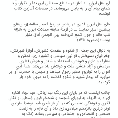
ای اهلِ ایران...» آغاز، در مقاطعِ مختلفی این ندا را تکرار، و با
همان پیام آن را به پایان می‌رساند. در صفحاتِ آغازینِ کتاب
نوشت:
«ای اهلِ ایران قدری در ریاضِ تواریخِ اعصارِ سالفه [زمان‌هایِ
پیشین] سِیْر نمایید ... در اَزمنۀ سابقه مملکتِ ایران به مَنزلۀ
قلبِ عالم و چون شمعِ افروخته بینِ انجمنِ آفاق منوّر
بود...»(صص۸ تا۱۳)
به دنبالِ این جمله، از شکوه و عظمتِ کشورش، آوازۀ شهرتش،
جغرافیایِ بسیطش، قوانینِ سیاسی و کشورداری، تمدّن و
معارف و علوم و فنونش، استعداد و شعور و هوشِ فطریِ
مردمش و آزاد مَنِشیِ ملّت و دولتش یاد می‌کند. همۀ این
اقوال را به تواریخِ معتبر رجوع میدهد و سپس با حسرت آوا بر
میآورد که بیدار شوید و شکوهِ گذشته را به میهنِ خود باز
گردانید.
جالب اینست که در پایانِ این زنگِ بیدارباش، عبدالبهاء اشاره
ای دارد ظریف به اروپایِ مُنجمد و مُتحجّرِ قرون وُسطی، و تکانِ
فکری و فرهنگی عظیمی که بر اثرِ باز شدنِ فضا توسّطِ مارتین
لوتر درقرنِ پانزدهمِ میلادی، رُخ داد و آن قارّه را به رَفعتِ
صنعتی و اقتصادی و اجتماعی و سیاسی رساند (نک به