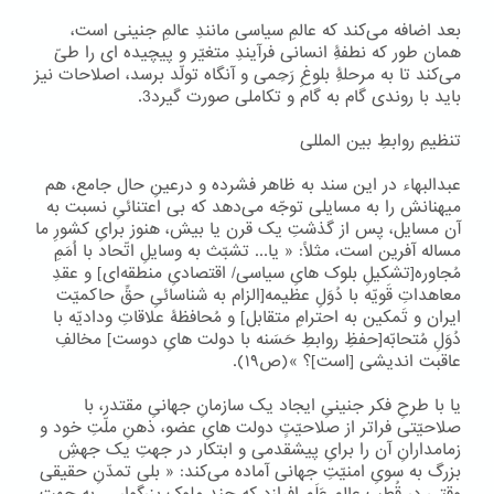
بعد اضافه می‌کند که عالمِ سیاسی مانندِ عالمِ جنینی است،
همان طور که نطفۀِ انسانی فرآیندِ متغیّر و پیچیده ای را طیّ
می‌کند تا به مرحلۀِ بلوغِ رَحِمی و آنگاه تولّد برسد، اصلاحات نیز
باید با روندی گام به گام و تکاملی صورت گیرد3.
تنظیمِ روابطِ بین المللی
عبدالبهاء در این سند به ظاهر فشرده و درعینِ حال جامع، هم
میهنانش را به مسایلی توجّه می‌دهد که بی اعتنائیِ نسبت به
آن مسایل، پس از گذشتِ یک قرن یا بیش، هنوز برایِ کشورِ ما
مساله آفرین است، مثلاً: « یا... تشبّث به وسایلِ اتّحاد با اُمَمِ
مُجاوره[تشکیلِ بلوک هایِ سیاسی/ اقتصادیِ منطقه‌ای] و عقدِ
معاهداتِ قَویّه با دُوَلِ عظیمه[الزام به شناسائیِ حقِّ حاکمیّت
ایران و تَمکین به احترامِ متقابل] و مُحافظۀ علاقاتِ ودادیّه با
دُوَلِ مُتحابّه[حفظِ روابطِ حَسَنه با دولت هایِ دوست] مخالفِ
عاقبت اندیشی [است]؟ »(ص۱۹).
یا با طرحِ فکر جنینیِ ایجاد یک سازمانِ جهانیِ مقتدر، با
صلاحیّتی فراتر از صلاحیّتِِ دولت هایِ عضو، ذهنِ ملّتِ خود و
زمامدارانِ آن را برایِ پیشقدمی و ابتکار در جهتِ یک جهشِ
بزرگ به سویِ امنیّتِ جهانی آماده می‌کند: « بلی تمدّنِ حقیقی