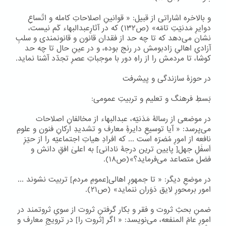
و بالاخره اشاراتی از قبیل: « قوانینِ اصلاحاتِ کامله و اتّساعِ
دوایرِ مَدنیّتِ تامّه» (ص۱۳۲) که در آثارِعبدالبهاء کَم نیست،
نشان می‌دهد که تا چه حد از فقدان قانون و قانونمندی و سلبِ
آزادیِ اهالیِ زادبومش در رنج بوده، و در عینِ حال تا چه حد
کوشا، تا مردمش را از راهِ دور با موجباتِ عصرِ تجدّد آشنا نماید.
در حوزۀ سازندگی و پیشرفت
بَسطِ فرهنگ و تعلیم و تربیتِ عمومی:
در موضعی از رسالۀ مَدَنیّه، عبدالبهاء از مخالفانِ اصلاحات
می‌پرسد: « آیا توسیعِ دایرۀِ معارف و تشدیدِ ارکانِ فنون و علومِ
نافعه از امورِ مُضرّه است ... که افرادِ هیاتِ اجتماعیّه را از حیّزِ
اَسفَلِ جهل[ پایین ترین درجۀ نادانی] به اعلیٰ افقِ دانش و
فضل متصاعد می‌فرماید؟»(ص۱۸).
در موضعِ دیگر: « تا جمهورِ اهالی[عمومِ مردم] تربیت نشوند ...
امور برمحورِ لایق دَوَران ننماید» (ص۲۱).
ضمنِ بحثِ ثروت و فقر و بکار گرفتنِ ثروت از سویِ ثروتمند در
امورِ عامّ المنفعه، می‌نویسد: « اگر [ثروت را] در ترویجِ معارف و