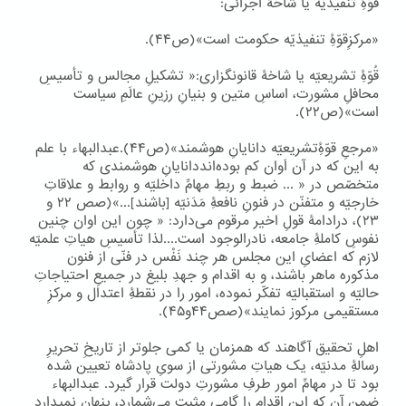
قُوّۀِ تنفیذیّه یا شاخۀ اجرائی:
«مرکزِقوّۀِ تنفیذیّه حکومت است»(ص۴۴).
قُوّۀِ تشریعیّه یا شاخۀ قانونگزاری:« تشکیلِ مجالس و تأسیسِ
محافلِ مشورت، اساسِ متین و بنیانِ رزینِ عالَمِ سیاست
است»(ص۲۲).
«مرجعِ قوّۀِتشریعیّه دانایانِ هوشمند»(ص۴۴).عبدالبهاء با علم
به این که در آن اَوان کم بوده‌انددانایانِ هوشمندی که
متخصّص در « ... ضبط و ربطِ مهامِّ داخلیّه و روابط و علاقاتِ
خارجیّه و متفنّن در فنونِ نافعۀِ مَدَنیّه [باشند]...»(صص ۲۲ و
۲۳)، درادامۀ قولِ اخیر مرقوم می‌دارد: « چون این اوان چنین
نفوسِ کاملۀِ جامعه، نادرالوجود است....لذا تأسیسِ هیاتِ علمیّه
لازم که اعضایِ این مجلس هر چند نَفْس در فنّی از فنون
مذکوره ماهر باشند، و به اقدام و جهدِ بلیغ در جمیعِ احتیاجاتِ
حالیّه و استقبالیّه تفکّر نموده، امور را در نقطۀِ اعتدال و مرکزِ
مستقیمی مرکوز نمایند»(صص۴۴و۴۵).
اهلِ تحقیق آگاهند که همزمان یا کمی جلوتر از تاریخِ تحریرِ
رسالۀِ مدنیّه، یک هیاتِ مشورتی از سویِ پادشاه تعیین شده
بود تا در مهامِّ امور طرفِ مشورتِ دولت قرار گیرد. عبدالبهاء
ضمنِ آن که این اقدام را گامی مثبت می‌شمارد، پنهان نمیدارد