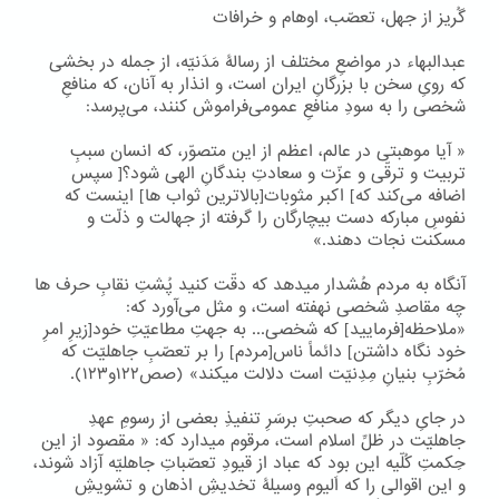
گُریز از جهل، تعصّب، اوهام و خرافات
عبدالبهاء در مواضعِ مختلف از رسالۀ مَدَنیّه، از جمله در بخشی
که رویِ سخن با بزرگانِ ایران است، و انذار به آنان، که منافعِ
شخصی را به سودِ منافعِ عمومی‌فراموش کنند، می‌پرسد:
« آیا موهبتی در عالم، اعظم از این متصوّر، که انسان سببِ
تربیت و ترقّی و عزّت و سعادتِ بندگانِ الهی شود؟[ سپس
اضافه می‌کند که] اکبر مثوبات[بالاترین ثواب ها] اینست که
نفوسِ مبارکه دست بیچارگان را گرفته از جهالت و ذلّت و
مسکنت نجات دهند.»
آنگاه به مردم هُشدار میدهد که دقّت کنید پُشتِ نقابِ حرف ها
چه مقاصدِ شخصی نهفته است، و مثل می‌آورد که:
«ملاحظه[فرمایید] که شخصی... به جهتِ مطاعیّتِ خود[زیرِ امرِ
خود نگاه داشتن] دائماً ناس[مردم] را بر تعصّبِ جاهلیّت که
مُخرّبِ بنیانِ مِدِنیّت است دلالت میکند» (صص۱۲۲و۱۲۳).
در جایِ دیگر که صحبتِ برسَرِ تنفیذِ بعضی از رسومِ عهدِ
جاهلیّت در ظلِّ اسلام است، مرقوم میدارد که: « مقصود از این
حِکمتِ کُلّیه این بود که عباد از قیودِ تعصّباتِ جاهلیّه آزاد شوند،
و این اقوالی را که اَلیوم وسیلۀ تخدیشِ اذهان و تشویشِ