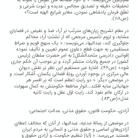
هم‌چنین می‌نویسد: « یا خود قصاصاً قتلِ نفوس را منوط به
تحقیقاتِ دقیقه و تصدیقِ مجالسِ عدیده و ثبوتِ شرعی و
تعلّقِ فرمانِ پادشاهی نمودن، مغایرِ شرایعِ الهیّه است؟»
(ص۱۱۸).
در مقامِ تشریحِ زیان‌هایِ مترتّب بَر آراء ضدّ و نقیض در قضایایِ
مشابه، و لزومِ تأسیسِ مرجعی که از تشتّتِ آراء محاکم
جلوگیری کند، عبدالبهاء می‌نویسد: « یک منهجِ قویم و صراطِ
مستقیمی به جهتِ قطعِ دعاویِ عموم تعیین و تألیف نموده
[قوانینِ دادرسیِ متّحدالشّکلِ] به امرِ حضرتِ سلطان [رئیسِ
کشور] در جمیعِ ولایات منتشر گردد و بَر موجبِ آن حُکم جاری
شود» (ص۴۶). اشارۀِ غیرِ مستقیمِ این نظر بَر نقشِ دیوانِ
عالیِ مرکزی در بوجود آوردنِ رویّۀِ قضائیِ یکسان، آشکار است. و
در موضعی دیگر: « دو رایتِ اعظم است که بَر افسرِ هر
جهانبانی سایه افکند...انوارِ ساطعۀ حکومتش به کمالِ سهولت
در ارکانِ عالم نفوذ کند، رایتِ اوّل عقل و رایتِ ثانیه
عدل»(ص۸۳).
آزادی، حکومتِ قانون، حقوقِ مَدَنی، عدالتِ اجتماعی:
در موضعی از رسالۀ مَدنیّه، عبدالبهاء از آنان که مخالف اِعطایِ
آزادی‌هایِ اساسی و حقوقِ مَدَنی و انسانی به مردمِ ایران
هستند می‌پرسد: « [آیا] تنظیمِ حکومت، و آزادیِ حقوق و