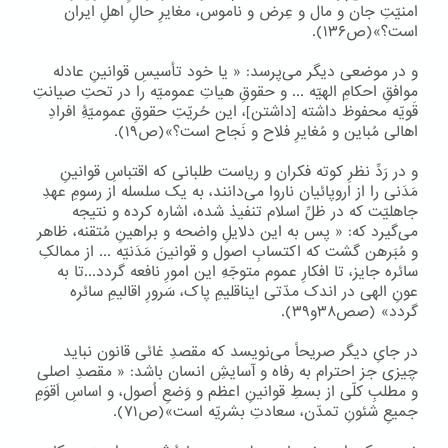
امنیّتِ جان و مال و عِرض و ناموس، مغایرِ حالِ اهلِ ایران
است؟»(ص۱۳۶).
و در موضعی دیگر می‌پرسد: « یا خود تأسیسِ قوانینِ عادله
موافقِ احکامِ الهیّه ... و حقوقِ هیاتِ عمومیّه را در تحتِ صیانتِ
قَویّه محفوظ داشته [داشتن]، این حُریّتِ حقوقِ عمومیّۀِ افرادِ
اهالی مُباین و مُغایرِ فلاح و نَجاح است؟»(ص۱۹).
و در رَدِّ نظرِ کوته فکران و ریاست طلبانی که اقتباسِ قوانینِ
مَدَنی را از اروپائیان ناروا می‌دانند، به یک سلسله از رسومِ عهدِ
جاهلیّت که در ظلِّ اسلام تنفیذ شده، اشاره کرده و نتیجه
می‌گیرد که: « پس به این دلایلِ واضحه و براهینِ مُتقنه، ظاهر
و مُبَرهن گشت که اکتسابِ اصول و قوانینَ مَدَنیّه ... از ممالکِ
سائره جایز، تا افکارِ عموم متوجّهِ این امورِ نافعه گردد...تا به
عونِ الهی در اندک مدّتی ایناقلیمِ پاک، سَرورِ اقالیمِ سائره
گردد» (صص۳۸و۳۹).
در جایِ دیگر صریحاً می‌نویسد که مقصدِ غائی قانون نباید
چیزی جز احترام به رفاه و آسایشِ انسان باشد: « مقصدِ اصلی
و مطلبِ کلّی از بسطِ قوانینِ اعظم و وَضعِ اُصول، و اساسِ اَقوَمِ
جمیعِ شئونِ تمدّن، سعادتِ بشریّه است»(ص۷۱).