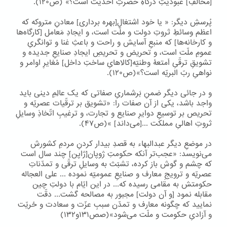
[مخالفِ] عبودیّتِ درگاهِ حضرتِ احدیّت است؟» (ص۱۲۰).
پُرسشِ دیگر: « یا خود اشتغالِ[بهره برداری] معادنِ متروکه که
اعظم وسائطِ ثروتِ دولت و ملّت است، و ایجادِ مَعامل [کارگاه‌ها
و کارخانه‌ها] که منبعِ آسایش و راحت و باعثِ غنا و توانگریِ
عمومِ ملّت است، و تحریض و تحریصِ ایجادِ صنایعِ جدیده و
تشویقِ ترقّیِ اَمتعۀ وطنیّه[کالاهایِ ساختِ داخل] مُغایرِ اوامر و
نواهیِ ربّ البریّه است؟»(ص۱۲۰).
و در جائی دیگر ضمنِ بَرشماریِ صفاتی که یک عالِمِ دینی باید
واجد باشد، یکی از آن صفات را: «تشویق بر ترقّیات عصریّه و
تحریص بر توسیعِ دوایرِ صنایع و تجارت، و ترغیبِ اتّخاذِ وسایلِ
ثروتِ اهالیِ مملکت ...[می‌داند] »(ص۴۷).
در موضعِ دیگر عبدالبهاء به قصدِ بیدار کردنِ مردمِ کشورش
می‌نویسد: «عجب‌تر آنکه حکومتِ ژوپان[ژاپن] چند سال است
که چشم و گوش باز کرده، تشبّث به وسایلِ ترقّی و تمدّناتِ
عصریّه و ترویجِ معارف و صنایعِ عمومیّه نموده ... علی العجاله
حکومتش به مقامی رسیده که... در این ایّام با دولتِ چین
مقابله نمود [و آن دولت] مجبور به مصالحه گشت... دقّت
نمایید که چگونه معارف و تمدّن سببِ عزّت و سعادت و حُریّت
و آزادیِ حکومت و ملّت می‌شود»(صص۱۳۱و۱۳۲)