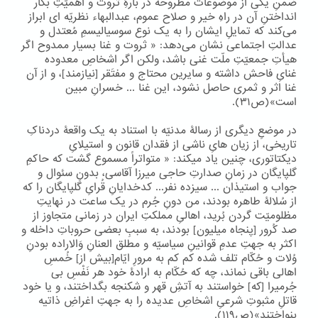
ضمنِ یکی از موضوعات مطروحه در بارۀِ ثروت و اهمیّتِ بکار
انداختنِ آن در راهِ خیر و صلاح عموم، عبدالبهاء نظریّه ای ابراز
می‌کند که تمایلِ ایشان را به یک نوع سوسیالیسمِ مُعتدل و
عدالتِ اجتماعی نشان می‌دهد: « ثروت و غنا بسیار ممدوح اگر
هیأتِ جمعیّتِ ملّت غنی باشد، ولکن اگر اشخاصِ معدوده
غنایِ فاحش داشته و سایرین محتاج و مفتَقر [نیازمند]، و از آن
غنا اثر و ثمری حاصل نشود، این غنا ... خسرانِ مبین
است»(ص۳۱).
در موضعِ دیگری از رسالۀ مدنیّه با استناد به یک واقعۀ دردناکِ
تاریخی، از زیان هایِ ناشی از فقدان قانون و استیلایِ
دیکتاتوری، چنین یاد میکند: « متواتراً مسموع گشت که حاکمِ
گلپایگان در زمانِ صدارتِ حاجی میرزا آقاسی، بدونِ سئوال و
جواب و استیذان ... سیزده نفر... کدخدایانِ قُرایِ گلپایگان را که
از سُلالۀ طاهره بودند، من دونِ جُرم در یک ساعت در نهایتِ
مظلومیّت گردن بُرید، اهالیِ مملکتِ ایران در زمانی متجاوز از
صد کُرور [پنجاه میلیون] بودند، به سببِ بعضی حروباتِ داخله و
اکثر به جهتِ عدمِ قوانینِ سیاسیّه و مطلق العنانِ وَالاراده بودنِ
وُلات و حُکّام تلف شده کم کم به مرورِ ایّام[بیش از] خُمسِ
اهالی باقی نماند، چه که حُکّام به ارادۀ خود هر نَفْسِ بی
جُرمیرا [که] خواستند به آتشِ قهر و شکنجه بگداختند، و یا خود
قاتلِ مثبوتِ شرعیِ اشخاصِ عدیده را به جهتِ اغراضِ ذاتیه
بنواختند»(ص۱۱۹).