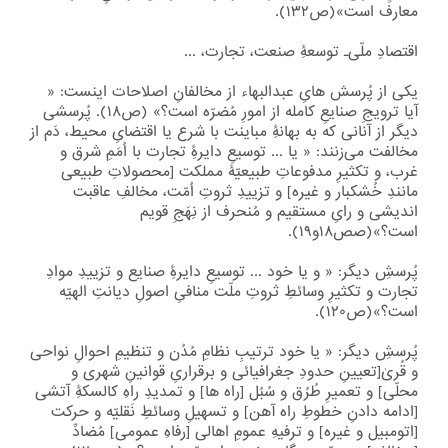
معارف است»(ص۱۳۲).
اقتصادِ ملّی۔ توسعۀِ صنعت، تجارت، ...
یکی از پُرسش هایِ عبدالبهاء از مخالفانِ اصلاحات اینست: «
آیا ترویجِ صنایعِ کامله از امورِ مُضرّه است؟» (ص۱۸). پُرسشی
دیگر از آنانی که به بهانۀِ مباینت با شرع یا اقتضایِ محیط، دَم از
مخالفت می‌زنند: « یا ... توسیعِ دایرۀِ تجارت با اُمَمِ شرق و
غرب، و تکثیرِ مدفوعاتِ طبیعیّۀ مملکت [محصولاتِ طبیعی
مانندِ خُشکبار و غیره] و تزییدِ ثروتِ اُمّت، مخالفِ عاقبت
اندیشی و رایِ مستقیم و مُنحرف از نِهَجِ قویم
است؟»(صص۱۸و۱۹).
پُرسشِ دیگر: « و یا خود ... توسیعِ دایرۀِ صنایع و تزییدِ موادِ
تجارت و تکثیرِ وسائطِ ثروتِ ملّت منافیِ اصولِ دیانتِ الهیّه
است؟»(ص۱۲۰).
پُرسشِ دیگر: « یا خود ترتیبِ نظامِ مُدُن و تنظیمِ احوالِ نواحی
و قُریٰ[تعیینِ حدودِ جغرافیائی و برقراریِ قوانینِ شهری و
محلّی] و تعمیرِ طُرُق و سُبُل [راه ها] و تمدیدِ راهِ کالسکۀِ آتشی
[ادامه دادنِ خطوطِ راه آهن] و تسهیلِ وسائطِ نَقلیّه و حرکت
[اتومبیل و غیره] و ترفیهِ عمومِ اهالی [رفاهِ عمومی] مُضادِّ