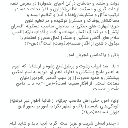
دولت و ملّتند و جانشان در کلِّ اَحیان [همواره] در معرضِ تلف،
از ذلّتِ کُبری و مسکِنتِ عُظمی[خواری و فقر] نجات داده، در
ترتیبِ مآکل و مشاربشان[غذا و آب] و تنظیمِ البسه و
مساکنشان[پوشاک و مسکن] کوشیده و در تعلیمِ فنون
حَربیّه[مهارت هایِ جنگی] به صاحبانِ مناصبِ عسکریّه [افسرانِ
ارتش] و در تدارکِ اکمالِ مهمّات و آلات و اَدَواتِ ناریّه [تامینِ
سلاح هایِ آتشیِ سنگین و سبُک] کمالِ سعی و اهتمام را
مبذول داشتن از افکارِ سَقیمه[نادُرست] است؟»(ص۲۰).
پاکی و پاکدامنیِ مُجریانِ امور
« یا... سَدِ ابوابِ رُشوت و بِرطیل[منعِ رُشوه و ارتشاء]، که اَلیوم
به تعبیرِ ملیحِ پیشکش و تعارف مُعبّر [و امروزه به اسمِ نَمکینِ
پیشکش و هدیه معروف] [ و] سببِ تَدمیر [نابودی] بنیانِ
مَعدلت است... از افکارِ سقیمه است؟»(ص۲۰).« تا ... دامنِ
عفّت و عصمتِ
اولیاء امور، حتّی اهلِ مناصبِ جزئیّه، از شائبۀ اَطوارِ غیرِ مَرضیّه[
آلودگی‌هایِ ناپسند] پاک و مُطهَر نگردد، امور بر محورِ لایق
دَوَران ننماید»(ص۲۱).
« چقدر انسان شریف و عزیز است اگر به آنچه باید و شاید قیام