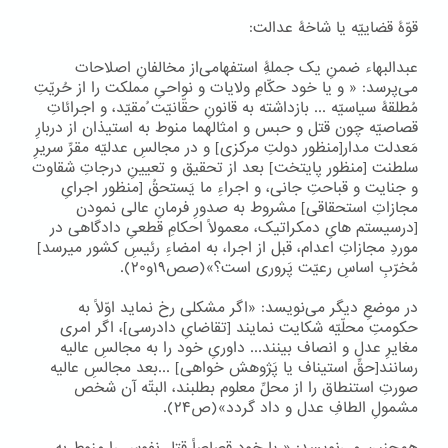
قوّۀ قضاییّه یا شاخۀ عدالت:
عبدالبهاء ضمنِ یک جملۀِ استفهامی‌از مخالفانِ اصلاحات
می‌پرسد: « و یا خود حکّامِ ولایات و نواحیِ مملکت را از حُریّتِ
مُطلقۀ سیاسیّه ... بازداشته به قانونِ حقّانیّت ُمقیّد، و اجرائاتِ
قصاصیّه چون قتل و حبس و امثالهما منوط به استیذان از دربارِ
مَعدلت مدار[منظور دولتِ مرکزی] و در مجالسِ عدلیّه مقرِّ سریرِ
سلطنت [منظور پایتخت] بعد از تحقیق و تعیینِ درجاتِ شقاوت
و جنایت و قباحتِ جانی، و اجراءِ ما یَستحقُ [منظور اجرایِ
مجازاتِ استحقاقی] مشروط به صدورِ فرمانِ عالی نمودن
[درسیستم هایِ دمکراتیک، معمولاً احکامِ قطعیِ دادگاهی در
موردِ مجازاتِ اعدام، قبل از اجرا، به امضاءِ رئیسِ کشور میرسد]
مُخرّبِ اساسِ رعیّت پَروری است؟»(صص۱۹و۲۰).
در موضعِ دیگر می‌نویسد: «اگر مشکلی رخ نماید اوّلاً به
حکومتِ محلّیّه شکایت نمایند [تقاضایِ دادرسی]، اگر امری
مغایرِ عدل و انصاف بینند... داوریِ خود را به مجالسِ عالیه
رسانند[حقِّ استیناف یا پَژوهش خواهی] ...بعد مجالسِ عالیه
صورتِ استنطاق را از محلِّ معلوم بطلبند، البتّه آن شخص
مشمولِ الطافِ عدل و داد گردد»(ص۲۴).