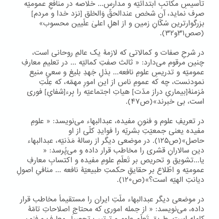
تأسیسِ مکاتبِ ابتدائیّه و مدارس... خلاصه در منافعِ عمومیّه
صرف نماید، آن شخص عندالحقِّ وَالخلق [نزد خدا و مردم]
بزرگوارترین سُکّانِ زمین و از اهلِ اعلیٰ علّیین محسوب»
(صص۳۱و۳۲).
در شرحِ صفات و کمالاتی که لازمۀ یک عالمِ روحانی است،
چنین مرقوم می‌دارد: « ثالث صفتِ کمالیّه ... در تعلیمِ معارفِ
عمومیّه و تدریسِ علومِ نافعه... بذلِ جَهدِ بلیغ و سعیِ منیع
نمودنست، چه که عمومِ ناس از این امورِ مهمّه، که عِلّتِ
مُزمنۀ[بیماریِ دراز مدّت] هیاتِ اجتماعیّه را بِرء[شفایِ] فوری
است، بی خبرند»(ص۴۷).
در تعریفِ علوم و فنونِ مفیده، عبدالبهاء می‌نویسد: « علومِ
مفیده یعنی جمعیّتِ بشریّه را فوایدِ کلّی از او
حاصل»(ص۱۲۵). در موضعی دیگر از رسالۀ مَدَنیّه، عبدالبهاء
دین سالارانِ قشری را مخاطب قرار داده و می‌پُرسد: «
یا...تشویق و تحریص بر تَعلّمِ علومِ مفیده و اکتسابِ معارفِ
عمومیّه و اطّلاع بر حقایقِ حکمتِ طبیعیّۀ نافعه ... منافیِ اصولِ
دیانتِ الهیّه است؟»(ص۱۲۰).
در موضعی دیگر عبدالبهاء ملّتِ ایران را مستقیماً مخاطب قرار
داده، می‌نویسد: « از جمله اموری که محتاجِ اصلاحاتِ تامّۀ