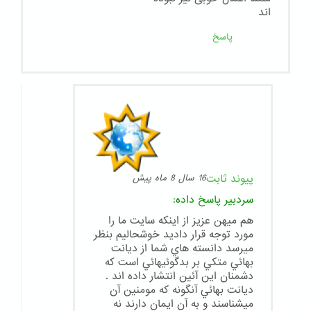
اند
پاسخ
پیوند ثابت
16 سال 8 ماه پیش
سردبیر
پاسخ داده:
هم ميهن عزيز از اينكه سايت ما را
مورد توجه قرار داديد خوشحاليم بنظر
ميرسد دانسته هاي شما از ديانت
بهائي متكي بر بدگوئيهائي است كه
دشمنان اين آئين انتشار داده اند .
ديانت بهائي آنگونه كه مومنين آن
ميشناسند و به آن ايمان دارند نه