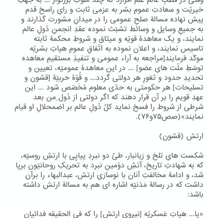
وقتی در قُطبِ عالم عَلَم افرازد که چند ملوکِ بزرگوار ... به جهتِ
خیریّت و سعادتِ عمومِ بشر به عزمی ثابت و رایِ راسخ قدم
پیش نهاده مسالۀ صلحِ عمومی را در میدانِ مشورت گذارند و
به جمیعِ وسایل و وسائط تشبّث نموده عقدِ انجمنِ دُولِ عالم
نمایند، و یک معاهدۀ قویّه و میثاق و شروطِ محکمۀ ثابته
تاسیس نمایند، و اعلان نموده به اتّفاقِ عمومِ هیاتِ بشریّه
موکّد فرمایند[مراجعه به آراء عمومی و تنفیذِ مستقیمِ معاهده
توسّطِ ملّت هایِ عضو] ... در این معاهدۀ عمومیّه، تعیین و
تحدیدِ حدود و ثغورِ هر دولتی گردد... و قُوّۀ حَربیّۀ [قشون و
تسلیحات] هر حکومتی به حدّی معلوم مُخَصّص شود ... این
عهدِ قویم را بر آن قرار دهند که اگر دولتی از دُول ِمن بعد
شرطی از شروط را فسخ نماید کلِّ دُولِ عالم بر اضمحلالِ او قیام
نمایند»(صص۷۵و۷۶).
ارتش (قشون)
شکست هایِ تلخ و زیانبار، طیِّ دو نبردِ پیاپِی با ارتشِ روسیّه،
که به شهادتِ تاریخ، آتشِ دوّمینِ نبرد به تحریکِ روحانیّون برپا
شد، و ادامۀ مخالفتِ آنان با نوسازیِ ارتش، عبدالبهاء را برآن
داشت که در رسالۀ مَدَنیّه اشاره ای هم به مسالۀ ارتش داشته
باشد:
«یا... هیاتِ عَسکریّه [نیرویِ ارتش] را که فی الحقیقه فدائیان