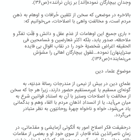
وِجدانِ بیچارگان نموده[اند] بر زبان نرانند»(ص۳۶).
بالاخره در موضعی که سخن از تلقینِ خُرافات و اوهام به ذهنِ
مردم است، و مخالفتِ واهی با اصلاحات، می‌خوانیم که:
« باری جمیعِ این اوهامات از عَدَمِ عقل و دانش و قِلّتِ تفکّر و
ملاحظه، صدور یابد، بلکه اکثرِ مُعارضین و مُسامحین فی
الحقیقه اغراضِ شخصیّۀ خود را در نقابِ اقوالِ بی فایده
سِتر[پنهان] نموده...عُقولِ بیچارگان اهالی را مشوّش
می‌نمایند»(ص۱۳۶).
موضوعِ علماء دین
علمایِ دین در بیش از نیمی‌ از مندرجاتِ رسالۀ مَدِنیّه، به
گونه‌ای مسقیم یا غیرِمستقیم حضور دارند، زیرا هر جا که سخن
از مخالفت با اصلاحات وستیز با آن به استنادِ قوانینِ شرع به
میان می‌آید، یا از انسدادِ اذهانِ مردم با القاء وَهم و بدگمانی
یاد می‌شود، خواه و ناخواه چهرۀ روحانیّون به نظر متبادر
می‌گردد.
درحقیقت فکرِ اصلاحِ امور به اُلگوئی آزمایشی و مقدّماتی، در
زمانِ ناصرالدّین شاه قاجار، از سویِ خودِ او و بعضی از مقاماتِ