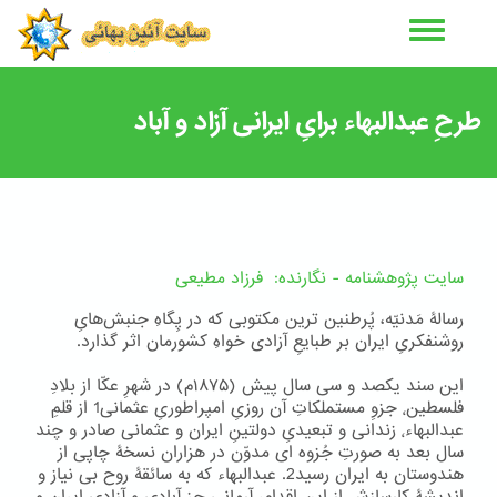
رفتن
به
محتوای
اصلی
طرحِ عبدالبهاء برایِ ایرانی آزاد و آباد
سایت پژوهشنامه - نگارنده: فرزاد مطیعی
رسالۀ مَدنیّه، پُرطنین ترین مکتوبی که در پِگاهِ جنبش‌هایِ
روشنفکریِ ایران بر طبایعِ آزادی خواهِ کشورمان اثر گذارد.
این سند یکصد و سی سال پیش (۱۸۷۵م) در شهرِ عکّا از بلادِ
فلسطین٬ جزوِ مستملکاتِ آن روزیِ امپراطوریِ عثمانی1 از قلمِ
عبدالبهاء٬ زندانی و تبعیدیِ دولتینِ ایران و عثمانی صادر و چند
سال بعد به صورتِ جُزوه ای مدوّن در هزاران نسخۀ چاپی از
هندوستان به ایران رسید2. عبدالبهاء که به سائقۀ روح بی نیاز و