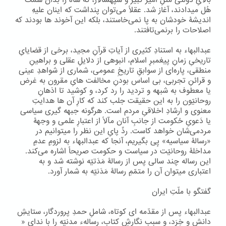
بالایِ دولتی مثلِ امیر کبیر و سپهسالار، که شاه را بدان سَمْت
هُل میدادند، آغاز شد. عقلاً می‌توان پنداشت که اینان علیهِ
اندیشۀ خودشان به پا نمی‌خاستند، بلکه این آخوند ها بودند که
اصلاحات را برنمی‌تافتند.
عبدالبهاء به استنادِ کثیری از آیاتِ قرآنِ مجید، برخی از قضایایِ
تاریخیِ زمانِ پیغمبرِ اسلام، انبوهی از دلایلِ عقلی و براهینِ
منطقی، پاره‌ای از سوابقِ تاریخِ عمومی، شماری از شواهدِ عینی
و قرائنِ تجربی، بی اساس بودنِ مخالفت هایِ مقرون به غرض
یا معطوف به شبهه و تردید را رد کرد، و کوشید تا اذهانِ
روحانیّون را به این حقیقت جلب کند که کارِ آن ها هدایتِ
معنوی و ارشادِ اخلاقیِ مردم است. هرگونه جبهه گیری سیاسی
یا دَعویِ حُکومت از جانبِ آنان مآلاً از اعتبارِ علمی‌ و وجهۀ
مردمی‌شان خواهد کاست. ردِّ پایِ این نظر را میتوانیم در
«رسالۀ سیاسیه» پِی بگیریم، آنجا که عبدالبهاء به لزومِ عدمِ
مداخلۀ روحانیّت در سیاست و حکومت صریحاً اشاره می‌کند.
این رساله چند سالی پس از رسالۀ مَدَتیّه نوشته شد و به
اعتباری میتوان آن را متمّمِ رسالۀ مَدَنیّه به شمار آورد.
گفتگو با ملّتِ ایران
عبدالبهاء پس از مقدّمه ای کوتاه، شاملِ حمدِ پروردگار، ستایشِ
دانش و خِرَد، و سبب نگارشِ کتاب، رسالهء مدنیّه را با ندایِ «