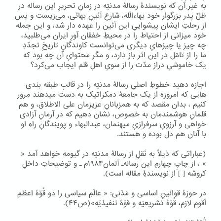
به غیر ِآن که نویسندۀ رسالۀ مدنیّه در زمانِ تحریرِ این رساله در
ظلِّ پدر بزرگوار خود بهاءالّله، شارعِ آئینِ بهائی، می‌زیست و پس
از رحلتِ ایشان پیشواییِ این آئین را عهده دار شد، و این جمله
خود میزانی از احتیاط را در محیطِ خفقان آورِ ایران می‌طلبید،
چه چیز یا چیزهایِ دیگری می‌توانست کاوندگانِ تاریخِ تجدّدِ
ما را از تامّل در این اثر باز دارد، و مگر محتوایِ آن چه بود که
یک خاموشیِ دراز مدّت را از سویِ اهلِ قلم ایجاب می‌کرد؟
اجازه دهید خطوطِ اصلیِ رسالۀ مدنیّه را در قالبِ طبقه بندی
هایی که امروزه از یک جامعۀ دمکراتیک به دست میدهند مرور
کنیم ، بدان مقصد که به همزبانانِ عزیزمان علی الاطلاق، و هم
قلمانِ هوشمندمان به خصوص، نشان دهیم که در آرمانِ آزادی
خواهی و آرزویِ سرفرازیِ میهنمان، عبدالبهاء و پویندگانِ راهِ او
با آنان هم دل بوده و هستند.
(عباراتی که ذیلاً به نَقلِ از رسالۀ مدنیّه در گیومه خواهد آمد «
» ، از چاپِ چهارمِ این رساله۔ آلمان۱۹۸۴م ۔ و توضیحاتِ داخلِ
کروشه [ ] از نویسندۀِ مقاله است).
در حوزۀ قوانینِ اساسی و مَدَنی: « عالَمِ سیاسی را دو قُوّۀ اعظمِ
اَقوم لازم، قُوّۀ تشریعیّه و قوّۀ تنفیذیّه»(ص۴۴).