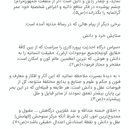
نماید، و چقدر رَذیل و ذلیل است اگر از منفعتِ جمهور[مردم]
چشم پوشیده در فکرِ منافعِ ذاتیه و اغراضِ شخصیّۀ خود عمرِ
گرانمایه را بگذراند»(ص۵).
برخی دیگر از پیام هائی که در رسالۀ مَدَنیّه آمده است:
ستایشِ خرد و دانش
«سپاس درگاهِ احدیّتِ پروردکاری را سزاست که از بینِ کافّۀ
حقایقِ کونیّه[جمیعِ موجوداتِ ارض)، حقیقتِ انسانیه را به
دانش و هوش، که نیّرینِ اعظمینِ عالمِ کون و امکان است،
مفتخر و ممتاز فرمود»(ص۲).
« به دیدۀ بصیرت ملاحظه نمائید که این آثار و افکار و معارف و
فنون و حِکَم و علوم و صنایع و بدایعِ مختلفۀ متنوّعه، کل از
فیوضات عقل و دانش است، هر طایفه و قبیله‌ای که در این بحرِ
بی پایان بیشتر تعمّق نمودند از سایرِ قبایل و ملل
پیشترند»(ص۴).
« اخلاقِ حَسَنه عندالله و عند مُقرّبینِ درگاهش ... مقبول و
ممدوح‌ترین امور، لکن به شرطِ آنکه مرکزِ سنوحش [الهامش]
عقل و دانش و نقطۀ استنادش اعتدالِ حقیقی باشد»(ص۷۰).