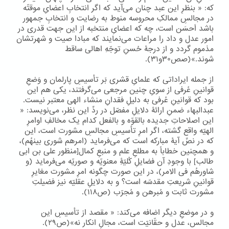
که: « بنظرِ این عبد چنان می‌آید که اگر انتخابِ اعضایِ موقتّه
در مجالسِ ممالکِ محروسه منوط به رضایت و انتخابِ جمهور
باشد اَحسَن است، چه که اعضایِ منتخبه از این جهت قدری در
امور عدل و داد را مراعات می‌نمایند که مبادا صیت و شهرتشان
مذموم گردد و از درجۀ حُسنِ توجّهِ اهالی ساقط
شوند.»(صص۳۰و۳۱).
از جمله ایراداتی که علمایِ قشری بَر تأسیسِ پارلمان و وَضعِ
قوانینِ عُرفی از سویِ چنین مرجعی می‌گرفتند، یکی هم این
بود که قوانینِ عُرفی به دلیلِ فقدانِ منشاء الهی معتبر نیست.
عبدالبهاء ضمنِ ارائۀ دلایلِ مفصّل در ردِّ این نظر، می‌نویسد: «
این اصلاحاتِ جدیده بالقوّه و بالفعل کدام یک مخالفِ اوامرِ
الهیّه واقع گشته، اگر امرِ تأسیسِ مجالسِ مشورت است، این
که در نصِّ آیۀ مبارکه است که می‌فرماید (امرهم شوری بینهُم)،
و همچنین خطاباً به مطلعِ علم و منبعِ کمال[منظور علی بن ابی
طالب] با وجودِ آن فضایلِ کُلیّۀِ معنویّه و صوریّه می‌فرماید (و
شاورهُم فی الامر)، در این صورت چگونه امرِ مشورت مغایرِ
قوانینِ شریعتِ مقدسّه است؟ و به دلایلِ عقلیّه نیز فضیلتِ
مشورت ثابت و مُبرهن و مُجرّب (ص۱۱۸).
و در موضعِ دیگر اضافه می‌کند: « مقصد از تأسیسِ این
مجالس، عدل و حقّانیّت است، مجالِ انکار نه»(ص۲۹).