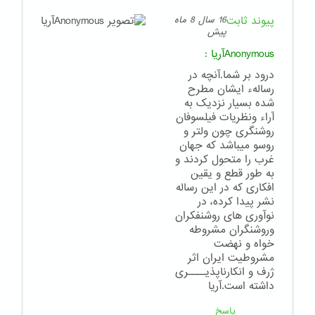
پیوند ثابت
16 سال 8 ماه
پیش
Anonymousآریا
:
درود بر شما.آنچه در
رسالهء ایشان مطرح
شده بسیار نزدیک به
آراء ونظریات فیلسوفان
روشنگری چون ولتر و
روسو میباشد که جهان
غرب را متحول کردند و
به طور قطع و یقین
افکاری که در این رساله
نشر پیدا کرده، در
نوآوری های روشنفکران
وروشنگران مشروطه
خواه و نهضت
مشروطیت ایران اثر
ژرف و انکارناپذیــــری
داشته است.آریا
پاسخ