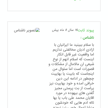
پیوند ثابت
16 سال 8 ماه پیش
ناشناس
:
با سلام ببینید ما ایرانیان با
ازادی ادیان مخالفتی نداریم
اما واقعیت غیر قابل انکار
اینست که اسلام انهم از نوع
شیعی ان مالامال از مشکلات و
قصورات است اما سئوال من
اینجاست که بابیت یا بهاییت
چچطور در ادامه این دین
خرافی امده و خود بهاییت نیز
پراست از بت پرستی مجیز
گفتن های بیهوده در مورد
اقایان محمد علی باب یا بها
ئاله ادم هایی که خودشون
منشا اعمال خوبی نیز نبوده