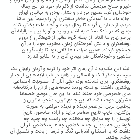
اندیشۀ کارسازش از این اقدام، آرمانی جز آبادی و آزادیِ ایران و
خیر و صلاحِ مردمش نداشت از ذکرِ نامِ خود در این رساله
خودداری کرد. همین بی نام و نشان بودن به بهائیانِ ایران
اجازه داد تا با آسودگیِ خاطرِ بیشتری آن را وسیعاً بینِ عامّۀ
مردم، از درباریان گرفته تا رجال دولت و آحادِ ملّت پخش کنند،
چنان که در اندک مدّت به اشتهار رسید و آوازۀ پیامِ مترقّیانۀ آن
بر سرِ زبان ها افتاد. از جمله گروه هائی از شیفتگانِ آزادی و
روشنفکران و دانش آموختگانِ زمان، مطلوبِ خود را در آن
جستجو کردند. همین سرایت ها کافی بود تا واپسگرایانِ
مذهبی و خودکامگانِ هم پیمانِ آنان را به تکاپو اندازد.
البتّه این مکتوب تا آن زمان اثرِ خود را کرده و آرمانِ زایشِ یک
سیستمِ دمکراتیک و انسانی را، لااقلّ در قلبِ لایه هایی از جدارِ
روشنفکریِ ایران نشانده بود، حتّی آنان که مصونیّتِ اجتماعیِ
بیشتری داشتند توانسته بودند نُسخه‌هایی از آن را درکتابخانه
هایِ خصوصیِ خود حفظ کنند. با این حال موضع خصمانۀ
قشریّون موجب شد که این جامع ترین، سنجیده ترین و
پُرطنین ترین اثرِ عصرِ تجدّد و تجدّد خواهی به صورتِ
بزرگترین غایبِ تاریخِ معاصر درآید و ارادۀ سانسور، تاریخ
نویسان را چه موافق چه مخالف، چه راست چه چپ، چه
خوشبین چه بدبین، چه متخصّص چه غیرِمتخصّص، بَر آن
داشت که به استثنایِ اشاراتی گُنگ و نارسا از بحث و تفصیلِ آن
چشم پوشند.