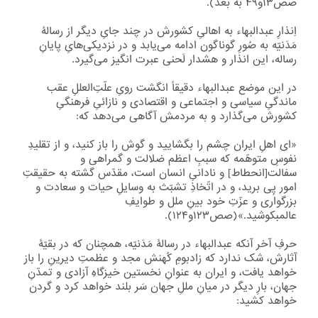
صص۱۳و۴۹ به بعد).
اِنذارِ عبدالبهاء به اهالیِ کشورش در چند جایِ دیگر از رسالۀ
مَدَنیّه به صُورِ گوناگون ادامه می‌یابد و در نزدیکی‌هایِ پایانِ
رساله، این انذار و هشدار لَحنی عبرت انگیز می‌گیرد.
در این موضع عبدالبهاء دقیقاً انگشت رویِ علّتِ‌العللِ عقب
ماندگیِ سیاسی و اجتماعی و اقتصادی و نازائیِ فرهنگیِ
کشورش می‌گذارد و به مردمش آگاهی می‌دهد که:
«ای اهلِ ایران چشم را بگشایید و گوش را باز کنید، و از تقلیدِ
نفوسِ متوهّمه که سببِ اعظم ضلالت و گمراهی و
سفالت[انحطاط] و نادانیِ انسان است، مقدّس گشته به حقیقتِ
امور پِی برید، و در اتّخاذِ تشبّث به وسایلِ حیات و سعادت و
بزرگواری و عزّتِ خود بینِ ملل و طوایفِ
عالمبکوشید.»(صص۱۲۳و۱۲۴).
حرفِ آخر آنکه عبدالبهاء در رسالۀ مَدَنیّه، همچنان که در بقیّۀ
آثارش، شک ندارد که زادبومِ کُهنش مجد و عظمتِ دیرینِ را باز
خواهد یافت، و ایران به عنوانِ نخستین خیزگاهِ آزادی و تمدّنِ
جهان، بارِ دیگر در میانِ مللِ جهان سَر بلند خواهد کرد و گردن
خواهد کشید: