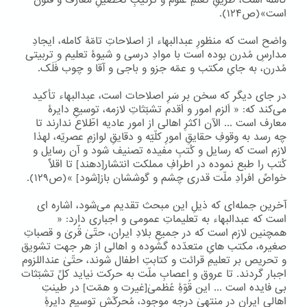
کامله است، طریقِ تَعلّمِ علوم و ترتیبِ تحصیلِ معارف و فنون
است»(ص۱۲۴).
واضح است که منظورِ عبدالبهاء از اصلاحاتِ تامّۀ کامله، ایجادِ
مدارسِ مُدرن بوده است با موادِ درسی و شیوۀ تعلیم و تربیتی
مُدرن، به جایِ مکتب و عمّه جزو و باجی و آقا و چوب فَلَک.
در جای دیگر که سخن بر سَرِ اصلاحات است، عبدالبهاء تأکید
می‌کند که: « اَلزم امور و اَقدم تشبّثاتِ لازمه، توسیعِ دایرۀ
معارف است ... الآن اکثرِ اهالی از امور عادیه اطّلاع ندارند تا
چه رسد به وقوفِ حقایقِ امورِ کلّیّه و دقایقِ لوازمِ عصریّه، لهذا
لازم است که رسایل و کُتبِ مفیده تصنیف شود و آن رسایل و
کُتب را طبع نموده در اطرافِ مملکت انتشار[دهند] تا اقلّاً
خواصِّ افرادِ ملّت قدری چشم و گوششان باز[شود] »(ص۱۲۹).
آخرین جمله‌ای که ذیلِ این مبحث تقدیم می‌شود، اشاره ای
است که عبدالبهاء به تعلیماتِ عمومی و اجباری دارد: «
همچنین لازم است که در جمیعِ بلادِ ایران، حتّیٰ قُریٰ و قصباتِ
صغیره، مکتب هایِ متعدّده گشوده و اهالی از هر جهت تشویق
و تحریص بر تعلیمِ قرائت و کتابتِ اطفال شوند، حتّیٰ عنداللزوم
اجبار گردند. تا عروق و اعصابِ ملّت به حرکت نیاید کلِّ تشبّثات
بی فایده است ... این قُوّۀِ عُظمیٰ[غیرت و همّت] در طینتِ
اهالیِ ایران در منتهیٰ درجه موجود، مُحرکّش توسیعِ دایرۀِ