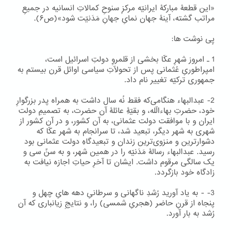
«این قطعۀ مبارکۀ ایرانیّه مرکزِ سنوحِ کمالاتِ انسانیه در جمیعِ
مراتب گشته، آینۀ جهان نمایِ جهانِ مَدَنیّت شود»(ص۶).
پِی نوشت ها:
1 ۔ امروز شهرِ عکّا بخشی از قلمروِ دولتِ اسرائیل است،
امپراطوریِ عُثمانی پس از تحولّاتِ سیاسی اوائل قرن بیستم به
جمهوری ترکیّه تغییر نام داد.
2- عبدالبهاء هنگامی‌که فقط نُه سال داشت به همراه پدر بزرگوارِ
خود، حضرتِ بهاءالّله، و بقیّۀِ عائلۀ آن حضرت، به تصمیمِ دولت
ایران و با موافقت دولت عثمانی، به آن کشور، و در آن کشور از
شهری به شهر دیگر، تبعید شد، تا سرانجام به شهر عکّا که
دشوارترین و منزوی‌ترین زندان و تبعیدگاهِ دولت عثمانی بود
رسید. عبدالبهاء رسالۀ مَدَنیّه را در همین شهر، و به سنِّ سی و
یک سالگی مرقوم داشت. ایشان تا آخرِ حیاتِ اجازه نیافت به
زادگاه خود بازگردد.
3- - به یاد آورید رُشدِ ناگهانی و سرطانیِ دهه هایِ چهل و
پنجاه از قرنِ حاضر (هجریِ شمسی) را، و نتایجِ زیانباری که آن
رُشد به بار آورد.