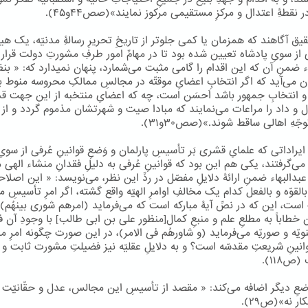
در نقطۀِ اعتدال و مرکزِ مستقیمی مرکوز نمایند»(صص۴۴و۴۵).
یق آگاهند که همزمان یا کمی جلوتر از تاریخِ تحریرِ رسالۀِ مدنیّه، یک هیا
ز سویِ پادشاه تعیین شده بود تا در مهامِّ امور طرفِ مشورتِ دولت قرار 
ء ضمنِ آن که این اقدام را گامی مثبت می‌شمارد، پنهان نمیدارد که: « بنظ
ن می‌آید که اگر انتخابِ اعضایِ موقتّه در مجالسِ ممالکِ محروسه منوط ب
 انتخابِ جمهور باشد اَحسَن است، چه که اعضایِ منتخبه از این جهت ق
ل و داد را مراعات می‌نمایند که مبادا صیت و شهرتشان مذموم گردد و از 
جّهِ اهالی ساقط شوند.»(صص۳۰و۳۱).
ایراداتی که علمایِ قشری بَر تأسیسِ پارلمان و وَضعِ قوانینِ عُرفی از سوی
‌گرفتند، یکی هم این بود که قوانینِ عُرفی به دلیلِ فقدانِ منشاء الهی م
دالبهاء ضمنِ ارائۀ دلایلِ مفصّل در ردِّ این نظر، می‌نویسد: « این اصلاح
لقوّه و بالفعل کدام یک مخالفِ اوامرِ الهیّه واقع گشته، اگر امرِ تأسیسِ 
ست، این که در نصِّ آیۀ مبارکه است که می‌فرماید (امرهم شوری بینهُم)،
طاباً به مطلعِ علم و منبعِ کمال[منظور علی بن ابی طالب] با وجودِ آن ف
معنویّه و صوریّه می‌فرماید (و شاورهُم فی الامر)، در این صورت چگونه امرِ
وانینِ شریعتِ مقدسّه است؟ و به دلایلِ عقلیّه نیز فضیلتِ مشورت ثابت و 
(ص۱۱۸).
ضعِ دیگر اضافه می‌کند: « مقصد از تأسیسِ این مجالس، عدل و حقّانیّت
ار نه»(ص۲۹).