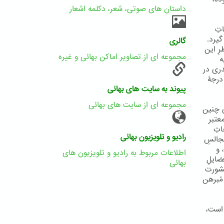
داستان های صوتی، شعر، دکلمه اشعار
تِ
گیرد.
گالری
رِ این
مجموعه ای از تصاویر اماکن بهائی و غیره
ه
دری در
درجۀ
پیوند به سایت های بهائی
مجموعه ای از سایت های بهائی
ِ چنین
عتبر
اتِ
رادیو و تلویزیون بهائی
مجالسِ
 و
اطلاعات مربوط به رادیو و تلویزیون های
ضایلِ
بهائی
 مشورت
مُبرهن
 است،