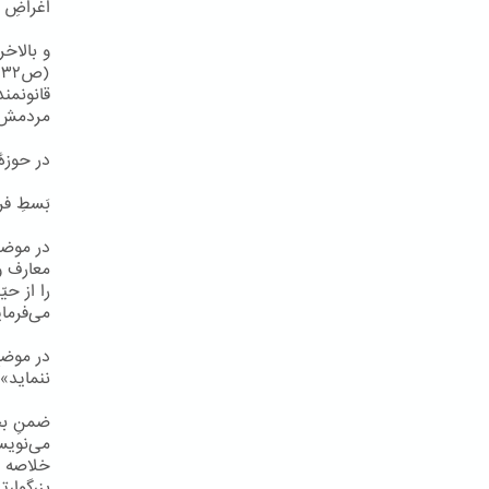
اغراضِ ذ
و بالاخر
قانونمند
مردمش را
در حوزۀ
بَسطِ ف
در موضعی
معارف و 
را از حی
می‌فرمای
در موضعِ
ننماید» (
ضمنِ بحث
می‌نویسد
خلاصه د
بزرگوارت