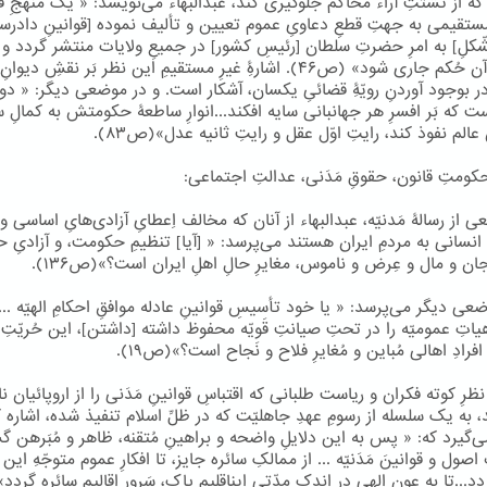
ه از تشتّتِ آراء محاکم جلوگیری کند، عبدالبهاء می‌نویسد: « یک منهجِ ق
ستقیمی به جهتِ قطعِ دعاویِ عموم تعیین و تألیف نموده [قوانینِ دادرسی
ّکلِ] به امرِ حضرتِ سلطان [رئیسِ کشور] در جمیعِ ولایات منتشر گردد و ب
موجبِ آن حُکم جاری شود» (ص۴۶). اشارۀِ غیرِ مستقیمِ این نظر بَر نقشِ دیوا
 بوجود آوردنِ رویّۀِ قضائیِ یکسان، آشکار است. و در موضعی دیگر: « دو 
ت که بَر افسرِ هر جهانبانی سایه افکند...انوارِ ساطعۀ حکومتش به کمالِ
ِ عالم نفوذ کند، رایتِ اوّل عقل و رایتِ ثانیه عدل»(ص۸۳).
کومتِ قانون، حقوقِ مَدَنی، عدالتِ اجتماعی:
 از رسالۀ مَدنیّه، عبدالبهاء از آنان که مخالف اِعطایِ آزادی‌هایِ اساسی و
 انسانی به مردمِ ایران هستند می‌پرسد: « [آیا] تنظیمِ حکومت، و آزادیِ 
جان و مال و عِرض و ناموس، مغایرِ حالِ اهلِ ایران است؟»(ص۱۳۶).
عی دیگر می‌پرسد: « یا خود تأسیسِ قوانینِ عادله موافقِ احکامِ الهیّه ...
اتِ عمومیّه را در تحتِ صیانتِ قَویّه محفوظ داشته [داشتن]، این حُریّتِ
 افرادِ اهالی مُباین و مُغایرِ فلاح و نَجاح است؟»(ص۱۹).
ِّ نظرِ کوته فکران و ریاست طلبانی که اقتباسِ قوانینِ مَدَنی را از اروپائیان نا
، به یک سلسله از رسومِ عهدِ جاهلیّت که در ظلِّ اسلام تنفیذ شده، اشاره 
‌گیرد که: « پس به این دلایلِ واضحه و براهینِ مُتقنه، ظاهر و مُبَرهن 
اصول و قوانینَ مَدَنیّه ... از ممالکِ سائره جایز، تا افکارِ عموم متوجّهِ این ا
دد...تا به عونِ الهی در اندک مدّتی ایناقلیمِ پاک، سَرورِ اقالیمِ سائره گردد»