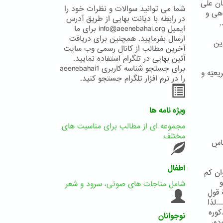
ان علی
شما می توانید سوالات و نظرات خود را
اهی و
در رابطه با دیانت بهایی از طریق آدرس
.
ایمیل info@aeenebahai.org برای ما
ارسال بفرمایید. همچنین برای دریافت
این
آخرین مطالب از کانال رسمی وب سایت
آئین بهایی در تلگرام استفاده نمایید.
برای جستجو شناسه کاربری aeenebahai1
یعیّه و
را در نرم افزار تلگرام جستجو کنید.
ویژه نامه ها
مجموعه ای از مطالب برای مناسبت های
مختلف
اسِ
اطفال
 آن اَوان کم
و
شامل مناجات های صوتی، سرود و شعر
...»(صص ۲۲ و ۲۳)، درادامۀ قولِ
.لذا
کوره
نوجوانان
ده،