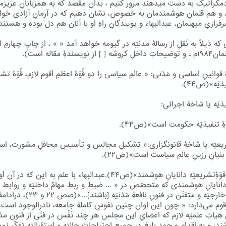
مکراتیک به دست میدهند مرور کنیم ، بدان مقصد که به همزبانانِ عزیزم
، و هم قلمانِ هوشمندمان به خصوص، نشان دهیم که در آرمانِ آزادی خو
رفرازیِ میهنمان، عبدالبهاء و پویندگانِ راهِ او با آنان هم دل بوده و هستند
 که ذیلاً به نَقلِ از رسالۀ مدنیّه در گیومه خواهد آمد « » ، از چاپِ چهارمِ 
] از نویسندۀِ مقاله است).
قوانینِ اساسی و مَدَنی: « عالَمِ سیاسی را دو قُوّۀ اعظمِ اَقوم لازم، قُوّۀ تشر
ذیّه»(ص۴۴).
فیذیّه یا شاخۀ اجرائی:
ّۀِ تنفیذیّه حکومت است»(ص۴۴).
تشریعیّه یا شاخۀ قانونگزاری:« تشکیلِ مجالس و تأسیسِ محافلِ مشورت، اس
نیانِ رزینِ عالَمِ سیاست است»(ص۲۲).
«مرجعِ قوّۀِتشریعیّه دانایانِ هوشمند»(ص۴۴).عبدالبهاء با علم به این که در
دانایانِ هوشمندی که متخصّص در « ... ضبط و ربطِ مهامِّ داخلیّه و روابط 
علاقاتِ خارجیّه و متفنّن در فنونِ نافعۀِ مَدَنیّه [باشند]
وم می‌دارد: « چون این اوان چنین نفوسِ کاملۀِ جامعه، نادرالوجود است...
هیاتِ علمیّه لازم که اعضایِ این مجلس هر چند نَفْس در فنّی از فنون مذ
ند، و به اقدام و جهدِ بلیغ در جمیعِ احتیاجاتِ حالیّه و استقبالیّه تفکّر نمو