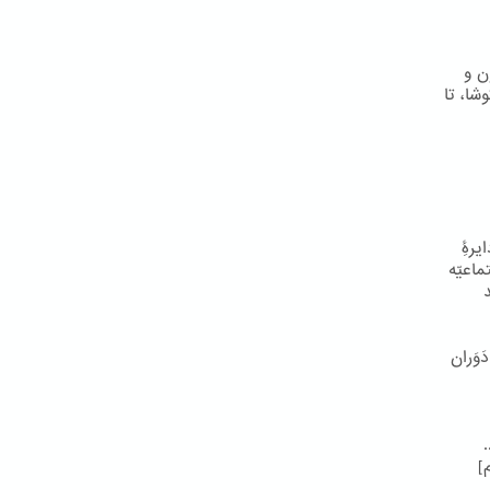
ون و
شا، تا
یرۀِ
ماعیّه
وَران
]