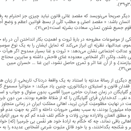
دیگر صریحاً می‌نویسد که مقصدِ غائی قانون نباید چیزی جز احترام به رفا
نسان باشد: « مقصدِ اصلی و مطلبِ کلّی از بسطِ قوانینِ اعظم و وَضعِ اُ
قوَمِ جمیعِ شئونِ تمدّن، سعادتِ بشریّه است»(ص۷۱).
 از موضوعات مطروحه در بارۀِ ثروت و اهمیّتِ بکار انداختنِ آن در راهِ خ
م، عبدالبهاء نظریّه ای ابراز می‌کند که تمایلِ ایشان را به یک نوع سوسیا
و عدالتِ اجتماعی نشان می‌دهد: « ثروت و غنا بسیار ممدوح اگر هیأتِ ج
ی باشد، ولکن اگر اشخاصِ معدوده غنایِ فاحش داشته و سایرین محتاج 
نیازمند]، و از آن غنا اثر و ثمری حاصل نشود، این غنا ... خسرانِ مبین
).
 دیگری از رسالۀ مدنیّه با استناد به یک واقعۀ دردناکِ تاریخی، از زیان ها
 فقدان قانون و استیلایِ دیکتاتوری، چنین یاد میکند: « متواتراً مسموع
ِ گلپایگان در زمانِ صدارتِ حاجی میرزا آقاسی، بدونِ سئوال و جواب و اس
ه نفر... کدخدایانِ قُرایِ گلپایگان را که از سُلالۀ طاهره بودند، من دونِ جُر
 در نهایتِ مظلومیّت گردن بُرید، اهالیِ مملکتِ ایران در زمانی متجاوز 
نجاه میلیون] بودند، به سببِ بعضی حروباتِ داخله و اکثر به جهتِ عدمِ قوا
و مطلق العنانِ وَالاراده بودنِ وُلات و حُکّام تلف شده کم کم به مرورِ ایّام[
الی باقی نماند، چه که حُکّام به ارادۀ خود هر نَفْسِ بی جُرمیرا [که] خوا
ر و شکنجه بگداختند، و یا خود قاتلِ مثبوتِ شرعیِ اشخاصِ عدیده را به 