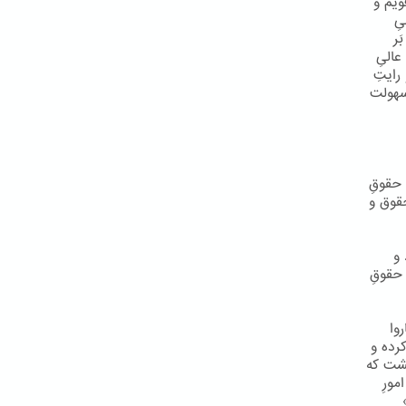
ویم و
ِ
َر
نِ عالیِ
رایتِ
 سهولت
 حقوقِ
حقوق و
 و
 حقوقِ
روا
کرده و
گشت که
مورِ