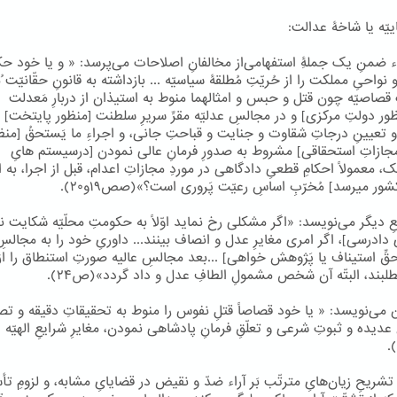
ییّه یا شاخۀ عدالت:
ء ضمنِ یک جملۀِ استفهامی‌از مخالفانِ اصلاحات می‌پرسد: « و یا خود حکّا
 نواحیِ مملکت را از حُریّتِ مُطلقۀ سیاسیّه ... بازداشته به قانونِ حقّانیّت ُم
 قصاصیّه چون قتل و حبس و امثالهما منوط به استیذان از دربارِ مَعدلت
ور دولتِ مرکزی] و در مجالسِ عدلیّه مقرِّ سریرِ سلطنت [منظور پایتخت] ب
 تعیینِ درجاتِ شقاوت و جنایت و قباحتِ جانی، و اجراءِ ما یَستحقُ [منظ
مجازاتِ استحقاقی] مشروط به صدورِ فرمانِ عالی نمودن [درسیستم هایِ
، معمولاً احکامِ قطعیِ دادگاهی در موردِ مجازاتِ اعدام، قبل از اجرا، به ا
ور میرسد] مُخرّبِ اساسِ رعیّت پَروری است؟»(صص۱۹و۲۰).
 دیگر می‌نویسد: «اگر مشکلی رخ نماید اوّلاً به حکومتِ محلّیّه شکایت ن
 دادرسی]، اگر امری مغایرِ عدل و انصاف بینند... داوریِ خود را به مجالسِ
قِّ استیناف یا پَژوهش خواهی] ...بعد مجالسِ عالیه صورتِ استنطاق را از 
لبند، البتّه آن شخص مشمولِ الطافِ عدل و داد گردد»(ص۲۴).
 می‌نویسد: « یا خود قصاصاً قتلِ نفوس را منوط به تحقیقاتِ دقیقه و تص
دیده و ثبوتِ شرعی و تعلّقِ فرمانِ پادشاهی نمودن، مغایرِ شرایعِ الهیّه
 تشریحِ زیان‌هایِ مترتّب بَر آراء ضدّ و نقیض در قضایایِ مشابه، و لزومِ ت