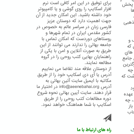
برای توفیق در این امر کافی است نرم
ّت پخش
افزار اسکایپ را روی گوشی و یا کامپیوتر
ا
خود داشته باشید. این امکان جدید از آن
جهت اهمیت دارد که دوستان عزیز
مذهبی
فارسی زبان در سراسر عالم به خصوص در
کشور مقدس ایران در تمام شهرها و
روستاهای دوردست که امکان تماس با
 و
جامعه بهائی را ندارند می توانند از این
 که
طریق به صورت آنلاین و امن با یکی از
هایِ
راهنمایان بهایی کتب روحی را در گروه
 جامع
مطالعه نمایند.
گترین
از دوستان علاقه مند تقاضا می نماییم
 چه
آدرس یا آی دی اسکایپ خود را از طریق
شت که
مکاتبه با ایمیل سایت آئین بهائی به
آدرس info@aeenebahai.org در اختیار ما
د
قرار دهند. سایت آیین بهائی نحوه شروع
 عهده
دوره مطالعات کتب روحی را از طریق
، چه
اسکایپ با شما هماهنگ خواهد نمود.
از
جاب
راه های ارتباط با ما
ک