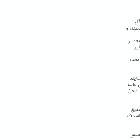
مِ
قیّد، و
عد از
ور
مضاءِ
مایند
 عالیه
محلِّ
دیقِ
 است؟»
أسیسِ