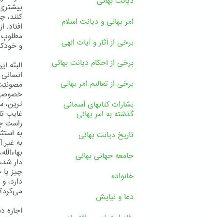
دیانت بهائی
بیشتری آ
کنند، چن
امر بهائی و دیانت اسلام
افتاد. ا
مطلوبِ 
برخی از آثار و آیات الهی
و خودکام
برخی از احکام دیانت بهائی
البتّه ا
انسانی ر
برخی از تعالیم امر بهائی
مصونیّتِ
خصوصیِ 
ترین، س
بشارات کتابهای آسمانی
غایبِ ت
گذشته به امر بهائی
راست چه
به استث
تاریخ دیانت بهائی
به غیر ِ
بهاءالّل
جامعه جهانی بهائی
دار شد، 
چیز یا چ
خانواده
دارد، و 
می‌کرد؟
دعا و نیایش
اجازه ده