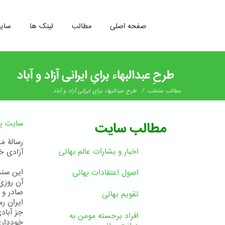
صفحه اصلی
مطالب
لینک ها
سای
رفتن
به
طرحِ عبدالبهاء برایِ ایرانی آزاد و آباد
محتوای
اصلی
/
مطالب منتخب
طرحِ عبدالبهاء برایِ ایرانی آزاد و آباد
سایت پژ
مطالب سایت
رسالۀ مَ
اخبار و بشارات عالم بهائى
آزادی خو
اصول اعتقادات بهائی
صادر و 
تقویم بهائی
جز آبادی
افراد برجسته مومن به
خودداری 