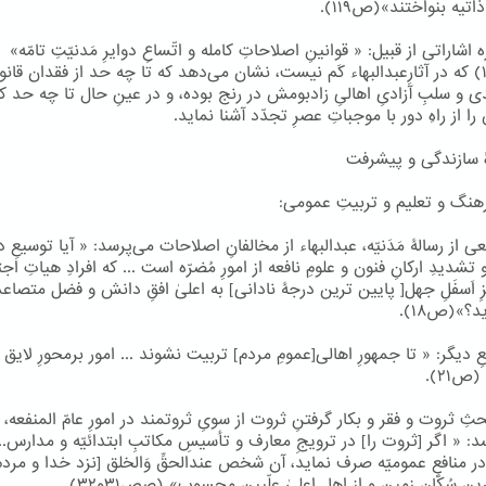
اتیه بنواختند»(ص۱۱۹).
ه اشاراتی از قبیل: « قوانینِ اصلاحاتِ کامله و اتّساعِ دوایرِ مَدنیّتِ تامّه»
(ص۱۳۲) که در آثارِعبدالبهاء کَم نیست، نشان می‌دهد که تا چه حد از فقدان قان
ی و سلبِ آزادیِ اهالیِ زادبومش در رنج بوده، و در عینِ حال تا چه حد کو
 از راهِ دور با موجباتِ عصرِ تجدّد آشنا نماید.
 سازندگی و پیشرفت
رهنگ و تعلیم و تربیتِ عمومی:
 از رسالۀ مَدَنیّه، عبدالبهاء از مخالفانِ اصلاحات می‌پرسد: « آیا توسیعِ دا
تشدیدِ ارکانِ فنون و علومِ نافعه از امورِ مُضرّه است ... که افرادِ هیاتِ اجت
ّزِ اَسفَلِ جهل[ پایین ترین درجۀ نادانی] به اعلیٰ افقِ دانش و فضل متصاعد
د؟»(ص۱۸).
 دیگر: « تا جمهورِ اهالی[عمومِ مردم] تربیت نشوند ... امور برمحورِ لایق دَ
ص۲۱).
ِ ثروت و فقر و بکار گرفتنِ ثروت از سویِ ثروتمند در امورِ عامّ المنفعه،
: « اگر [ثروت را] در ترویجِ معارف و تأسیسِ مکاتبِ ابتدائیّه و مدارس...
ر منافعِ عمومیّه صرف نماید، آن شخص عندالحقِّ وَالخلق [نزد خدا و مردم
رین سُکّانِ زمین و از اهلِ اعلیٰ علّیین محسوب» (صص۳۱و۳۲).