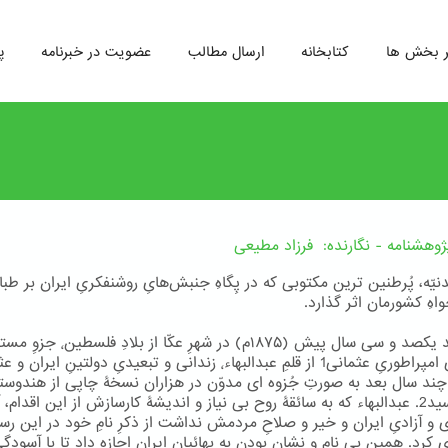
ر بخش ها
کتابخانه
ارسال مطالب
عضویت در خبرنامه
پ
وهشنامه - نگارنده: فرزاد مطیعی
دنیّه، پُرطنین ترین مکتوبی که در پِگاهِ جنبش‌هایِ روشنفکریِ ایران بر طبای
اهِ کشورمان اثر گذارد.
این سند یکصد و سی سال پیش (۱۸۷۵م) در شهرِ عکّا ا
آن روزیِ امپراطوریِ عثمانی1 از قلمِ عبدالبهاء٬ زندانی و تبعیدیِ دولتینِ ایرا
چند سال بعد به صورتِ جُزوه ای مدوّن در هزاران نسخۀ چاپی از هندوستا
ایران رسید2. عبدالبهاء که به سائقۀ روح بی نیاز و اندیشۀ کارسازش از این اقدام، 
 و آزادیِ ایران و خیر و صلاحِ مردمش نداشت از ذکرِ نامِ خود در این رسا
کرد. همین بی نام و نشان بودن به بهائیانِ ایران اجازه داد تا با آسودگی