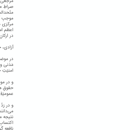
مرجعی ک
صراطِ م
متّحدالش
مرکزی در
اعظم اس
در ارکان
آزادی، ح
در موضعی
مَدَنی و
امنیّتِ 
و در موض
حقوقِ هی
عمومیّۀِ
و در رَد
می‌دانند
نتیجه می
اکتسابِ 
نافعه گر