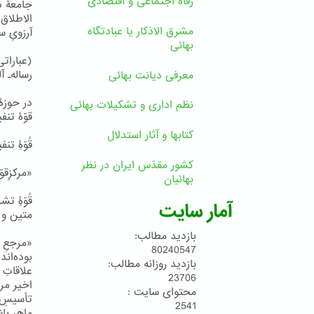
رفاه اجتماعی و اقتصادی
جامعۀ د
الاطلاق
مشرق الاذکار یا عبادتگاه
آرزویِ س
بهائی
(عباراتی
رساله۔ آلمان۱۹۸۴م ۔ و توضیحاتِ داخلِ کروشه [ 
معرفی دیانت بهائی
در حوزۀ 
نظم اداری و تشکیلات بهائی
قوّۀ تنفی
کتابها و آثار استدلال
قُوّۀِ تن
کشور مقدّس ایران در نظر
«مرکزِقو
بهائیان
قُوّۀِ 
آمار سایت
متین و ب
بازدید مطالب:
80240547
بوده‌اند
بازدید روزانه مطالب:
23706
اخیر مرق
محتوای سایت :
تأسیسِ 
2541
ماهر باش