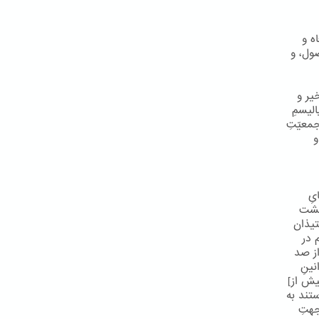
ه و
صول، و
یر و
لیسمِ
معیّتِ
و
یِ
 گشت
تیذان
م در
از صد
نینِ
بیش از]
ستند به
جهتِ