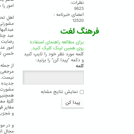
نظرات:
امور را 
9623
اعضای خبرنامه :
اهلِ تحق
12520
مشورتی ا
فرهنگ لغت
عبدالبها
عبد چنا
رضایت و
برای مطالعه راهنمای استفاده
امور عد
روی همین لینک کلیک کنید.
حُسنِ تو
کلمه مورد نظر خود را تایپ کنید
و دکمه "پیدا کن" را بزنید:
از جمله 
کلمه
مرجعی می
نیست. عب
جدیده با
مشورت ا
نمایش نتایج مشابه
همچنین خ
کُلیّۀِ 
پیدا کن
مغایرِ ق
و مُجرّب 
و در مو
مجالِ انک