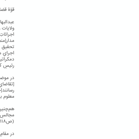
قوّۀ قضا
عبدالبها
ولایات و
اجرائاتِ
مدار[منظ
تحقیق و
اجرایِ 
دمکراتیک
رئیسِ کش
در موضعِ
[تقاضایِ
رسانند[ح
معلوم بط
هم‌چنین
مجالسِ ع
(ص۱۱۸).
در مقامِ