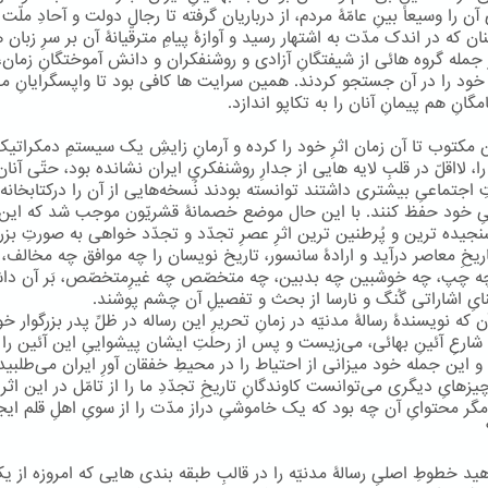
ن را وسیعاً بینِ عامّۀ مردم، از درباریان گرفته تا رجال دولت و آحادِ مل
ان که در اندک مدّت به اشتهار رسید و آوازۀ پیامِ مترقّیانۀ آن بر سرِ زبان ه
ز جمله گروه هائی از شیفتگانِ آزادی و روشنفکران و دانش آموختگانِ زمان،
خود را در آن جستجو کردند. همین سرایت ها کافی بود تا واپسگرایانِ 
گانِ هم پیمانِ آنان را به تکاپو اندازد.
ین مکتوب تا آن زمان اثرِ خود را کرده و آرمانِ زایشِ یک سیستمِ دمکراتیک
ا، لااقلّ در قلبِ لایه هایی از جدارِ روشنفکریِ ایران نشانده بود، حتّی آنان
 اجتماعیِ بیشتری داشتند توانسته بودند نُسخه‌هایی از آن را درکتابخانه 
خود حفظ کنند. با این حال موضع خصمانۀ قشریّون موجب شد که این
نجیده ترین و پُرطنین ترین اثرِ عصرِ تجدّد و تجدّد خواهی به صورتِ بزر
اریخِ معاصر درآید و ارادۀ سانسور، تاریخ نویسان را چه موافق چه مخالف،
 چپ، چه خوشبین چه بدبین، چه متخصّص چه غیرِمتخصّص، بَر آن دا
نایِ اشاراتی گُنگ و نارسا از بحث و تفصیلِ آن چشم پوشند.
آن که نویسندۀ رسالۀ مدنیّه در زمانِ تحریرِ این رساله در ظلِّ پدر بزرگوار خو
ه، شارعِ آئینِ بهائی، می‌زیست و پس از رحلتِ ایشان پیشواییِ این آئین را
و این جمله خود میزانی از احتیاط را در محیطِ خفقان آورِ ایران می‌طلبید
یزهایِ دیگری می‌توانست کاوندگانِ تاریخِ تجدّدِ ما را از تامّل در این اثر ب
مگر محتوایِ آن چه بود که یک خاموشیِ دراز مدّت را از سویِ اهلِ قلم ای
ید خطوطِ اصلیِ رسالۀ مدنیّه را در قالبِ طبقه بندی هایی که امروزه از ی