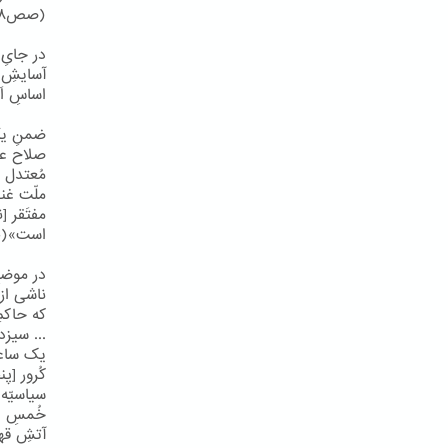
(صص۳۸و۳۹).
در جایِ 
آسایشِ ا
اساسِ اَ
ضمنِ یکی
صلاح عمو
مُعتدل 
ملّت غن
مفتَقر [
است»(ص۳۱
در موضعِ
ناشی از
که حاکم
... سیزد
یک ساعت
کُرور [پ
سیاسیّه 
خُمسِ اه
آتشِ قه