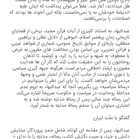
بالایِ دولتی مثلِ امیر کبیر و سپهسالار، که شاه را بدان سَمْت
هُل میدادند، آغاز شد. عقلاً می‌توان پنداشت که اینان علیهِ
اندیشۀ خودشان به پا نمی‌خاستند، بلکه این آخوند ها بودند که
اصلاحات را برنمی‌تافتند.
عبدالبهاء به استنادِ کثیری از آیاتِ قرآنِ مجید، برخی از قضایایِ
تاریخیِ زمانِ پیغمبرِ اسلام، انبوهی از دلایلِ عقلی و براهینِ
منطقی، پاره‌ای از سوابقِ تاریخِ عمومی، شماری از شواهدِ عینی
و قرائنِ تجربی، بی اساس بودنِ مخالفت هایِ مقرون به غرض
یا معطوف به شبهه و تردید را رد کرد، و کوشید تا اذهانِ
روحانیّون را به این حقیقت جلب کند که کارِ آن ها هدایتِ
معنوی و ارشادِ اخلاقیِ مردم است. هرگونه جبهه گیری سیاسی
یا دَعویِ حُکومت از جانبِ آنان مآلاً از اعتبارِ علمی‌ و وجهۀ
مردمی‌شان خواهد کاست. ردِّ پایِ این نظر را میتوانیم در
«رسالۀ سیاسیه» پِی بگیریم، آنجا که عبدالبهاء به لزومِ عدمِ
مداخلۀ روحانیّت در سیاست و حکومت صریحاً اشاره می‌کند.
این رساله چند سالی پس از رسالۀ مَدَتیّه نوشته شد و به
اعتباری میتوان آن را متمّمِ رسالۀ مَدَنیّه به شمار آورد.
گفتگو با ملّتِ ایران
عبدالبهاء پس از مقدّمه ای کوتاه، شاملِ حمدِ پروردگار، ستایشِ
دانش و خِرَد، و سبب نگارشِ کتاب، رسالهء مدنیّه را با ندایِ «