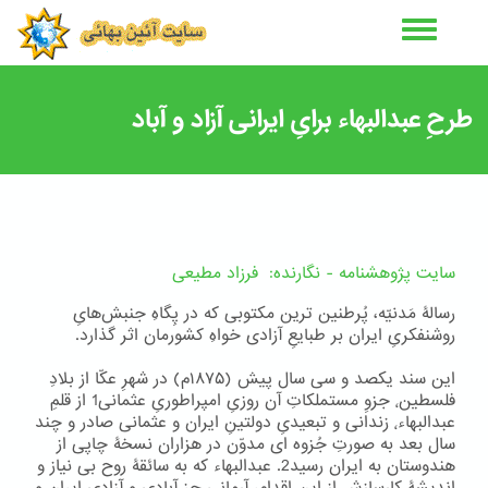
رفتن
به
محتوای
اصلی
طرحِ عبدالبهاء برایِ ایرانی آزاد و آباد
سایت پژوهشنامه - نگارنده: فرزاد مطیعی
رسالۀ مَدنیّه، پُرطنین ترین مکتوبی که در پِگاهِ جنبش‌هایِ
روشنفکریِ ایران بر طبایعِ آزادی خواهِ کشورمان اثر گذارد.
این سند یکصد و سی سال پیش (۱۸۷۵م) در شهرِ عکّا از بلادِ
فلسطین٬ جزوِ مستملکاتِ آن روزیِ امپراطوریِ عثمانی1 از قلمِ
عبدالبهاء٬ زندانی و تبعیدیِ دولتینِ ایران و عثمانی صادر و چند
سال بعد به صورتِ جُزوه ای مدوّن در هزاران نسخۀ چاپی از
هندوستان به ایران رسید2. عبدالبهاء که به سائقۀ روح بی نیاز و