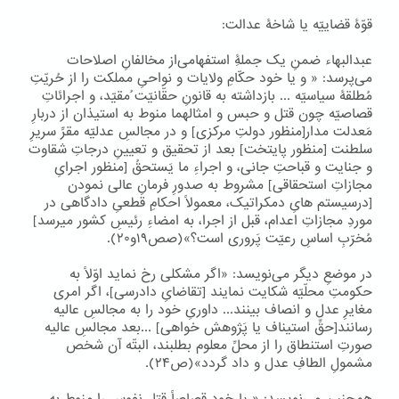
قوّۀ قضاییّه یا شاخۀ عدالت:
عبدالبهاء ضمنِ یک جملۀِ استفهامی‌از مخالفانِ اصلاحات
می‌پرسد: « و یا خود حکّامِ ولایات و نواحیِ مملکت را از حُریّتِ
مُطلقۀ سیاسیّه ... بازداشته به قانونِ حقّانیّت ُمقیّد، و اجرائاتِ
قصاصیّه چون قتل و حبس و امثالهما منوط به استیذان از دربارِ
مَعدلت مدار[منظور دولتِ مرکزی] و در مجالسِ عدلیّه مقرِّ سریرِ
سلطنت [منظور پایتخت] بعد از تحقیق و تعیینِ درجاتِ شقاوت
و جنایت و قباحتِ جانی، و اجراءِ ما یَستحقُ [منظور اجرایِ
مجازاتِ استحقاقی] مشروط به صدورِ فرمانِ عالی نمودن
[درسیستم هایِ دمکراتیک، معمولاً احکامِ قطعیِ دادگاهی در
موردِ مجازاتِ اعدام، قبل از اجرا، به امضاءِ رئیسِ کشور میرسد]
مُخرّبِ اساسِ رعیّت پَروری است؟»(صص۱۹و۲۰).
در موضعِ دیگر می‌نویسد: «اگر مشکلی رخ نماید اوّلاً به
حکومتِ محلّیّه شکایت نمایند [تقاضایِ دادرسی]، اگر امری
مغایرِ عدل و انصاف بینند... داوریِ خود را به مجالسِ عالیه
رسانند[حقِّ استیناف یا پَژوهش خواهی] ...بعد مجالسِ عالیه
صورتِ استنطاق را از محلِّ معلوم بطلبند، البتّه آن شخص
مشمولِ الطافِ عدل و داد گردد»(ص۲۴).