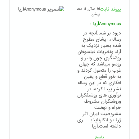
پیوند ثابت
16 سال 8 ماه
پیش
Anonymousآریا
:
درود بر شما.آنچه در
رسالهء ایشان مطرح
شده بسیار نزدیک به
آراء ونظریات فیلسوفان
روشنگری چون ولتر و
روسو میباشد که جهان
غرب را متحول کردند و
به طور قطع و یقین
افکاری که در این رساله
نشر پیدا کرده، در
نوآوری های روشنفکران
وروشنگران مشروطه
خواه و نهضت
مشروطیت ایران اثر
ژرف و انکارناپذیــــری
داشته است.آریا
پاسخ