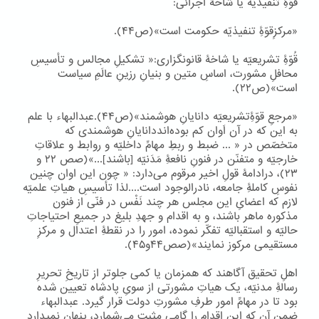
قُوّۀِ تنفیذیّه یا شاخۀ اجرائی:
«مرکزِقوّۀِ تنفیذیّه حکومت است»(ص۴۴).
قُوّۀِ تشریعیّه یا شاخۀ قانونگزاری:« تشکیلِ مجالس و تأسیسِ
محافلِ مشورت، اساسِ متین و بنیانِ رزینِ عالَمِ سیاست
است»(ص۲۲).
«مرجعِ قوّۀِتشریعیّه دانایانِ هوشمند»(ص۴۴).عبدالبهاء با علم
به این که در آن اَوان کم بوده‌انددانایانِ هوشمندی که
متخصّص در « ... ضبط و ربطِ مهامِّ داخلیّه و روابط و علاقاتِ
خارجیّه و متفنّن در فنونِ نافعۀِ مَدَنیّه [باشند]...»(صص ۲۲ و
۲۳)، درادامۀ قولِ اخیر مرقوم می‌دارد: « چون این اوان چنین
نفوسِ کاملۀِ جامعه، نادرالوجود است....لذا تأسیسِ هیاتِ علمیّه
لازم که اعضایِ این مجلس هر چند نَفْس در فنّی از فنون
مذکوره ماهر باشند، و به اقدام و جهدِ بلیغ در جمیعِ احتیاجاتِ
حالیّه و استقبالیّه تفکّر نموده، امور را در نقطۀِ اعتدال و مرکزِ
مستقیمی مرکوز نمایند»(صص۴۴و۴۵).
اهلِ تحقیق آگاهند که همزمان یا کمی جلوتر از تاریخِ تحریرِ
رسالۀِ مدنیّه، یک هیاتِ مشورتی از سویِ پادشاه تعیین شده
بود تا در مهامِّ امور طرفِ مشورتِ دولت قرار گیرد. عبدالبهاء
ضمنِ آن که این اقدام را گامی مثبت می‌شمارد، پنهان نمیدارد