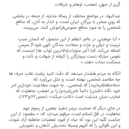
گُریز از جهل، تعصّب، اوهام و خرافات
عبدالبهاء در مواضعِ مختلف از رسالۀ مَدَنیّه، از جمله در بخشی
که رویِ سخن با بزرگانِ ایران است، و انذار به آنان، که منافعِ
شخصی را به سودِ منافعِ عمومی‌فراموش کنند، می‌پرسد:
« آیا موهبتی در عالم، اعظم از این متصوّر، که انسان سببِ
تربیت و ترقّی و عزّت و سعادتِ بندگانِ الهی شود؟[ سپس
اضافه می‌کند که] اکبر مثوبات[بالاترین ثواب ها] اینست که
نفوسِ مبارکه دست بیچارگان را گرفته از جهالت و ذلّت و
مسکنت نجات دهند.»
آنگاه به مردم هُشدار میدهد که دقّت کنید پُشتِ نقابِ حرف ها
چه مقاصدِ شخصی نهفته است، و مثل می‌آورد که:
«ملاحظه[فرمایید] که شخصی... به جهتِ مطاعیّتِ خود[زیرِ امرِ
خود نگاه داشتن] دائماً ناس[مردم] را بر تعصّبِ جاهلیّت که
مُخرّبِ بنیانِ مِدِنیّت است دلالت میکند» (صص۱۲۲و۱۲۳).
در جایِ دیگر که صحبتِ برسَرِ تنفیذِ بعضی از رسومِ عهدِ
جاهلیّت در ظلِّ اسلام است، مرقوم میدارد که: « مقصود از این
حِکمتِ کُلّیه این بود که عباد از قیودِ تعصّباتِ جاهلیّه آزاد شوند،
و این اقوالی را که اَلیوم وسیلۀ تخدیشِ اذهان و تشویشِ