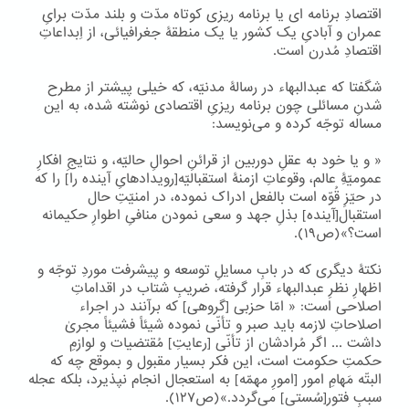
اقتصادِ برنامه ای یا برنامه ریزی کوتاه مدّت و بلند مدّت برایِ
عمران و آبادیِ یک کشور یا یک منطقۀ جغرافیائی، از اِبداعاتِ
اقتصادِ مُدرن است.
شگفتا که عبدالبهاء در رسالۀ مدنیّه، که خیلی پیشتر از مطرح
شدنِ مسائلی چون برنامه ریزیِ اقتصادی نوشته شده، به این
مساله توجّه کرده و می‌نویسد:
« و یا خود به عقلِ دوربین از قرائنِ احوالِ حالیّه، و نتایجِ افکارِ
عمومیّۀِ عالم، وقوعاتِ ازمنۀ استقبالیّه[رویدادهایِ آینده را] را که
در حیّزِ قُوّه است بالفعل ادراک نموده، در امنیّتِ حال
استقبال[آینده] بذلِ جهد و سعی نمودن منافیِ اطوارِ حکیمانه
است؟»(ص۱۹).
نکتۀ دیگری که در بابِ مسایلِ توسعه و پیشرفت موردِ توجّه و
اظهارِ نظرِ عبدالبهاء قرار گرفته، ضریبِ شتاب در اقداماتِ
اصلاحی است: « امّا حزبی [گروهی] که برآنند در اجراء
اصلاحاتِ لازمه باید صبر و تأنّی نموده شیئاً فشیئاً مجریٰ
داشت ... اگر مُرادشان از تأنّی [رعایتِ] مُقتضیات و لوازمِ
حکمتِ حکومت است، این فکر بسیار مقبول و بموقع چه که
البتّه مَهامِ امور [امورِ مهمّه] به استعجال انجام نپذیرد، بلکه عجله
سببِ فتور[سُستی] می‌گردد.»(ص۱۲۷).