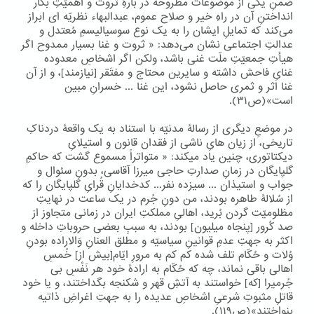
ضمنِ یکی از موضوعات مطروحه در بارۀِ ثروت و اهمیّتِ بکار
انداختنِ آن در راهِ خیر و صلاح عموم، عبدالبهاء نظریّه ای ابراز
می‌کند که تمایلِ ایشان را به یک نوع سوسیالیسمِ مُعتدل و
عدالتِ اجتماعی نشان می‌دهد: « ثروت و غنا بسیار ممدوح اگر
هیأتِ جمعیّتِ ملّت غنی باشد، ولکن اگر اشخاصِ معدوده
غنایِ فاحش داشته و سایرین محتاج و مفتَقر [نیازمند]، و از آن
غنا اثر و ثمری حاصل نشود، این غنا ... خسرانِ مبین
است»(ص۳۱).
در موضعِ دیگری از رسالۀ مدنیّه با استناد به یک واقعۀ دردناکِ
تاریخی، از زیان هایِ ناشی از فقدان قانون و استیلایِ
دیکتاتوری، چنین یاد میکند: « متواتراً مسموع گشت که حاکمِ
گلپایگان در زمانِ صدارتِ حاجی میرزا آقاسی، بدونِ سئوال و
جواب و استیذان ... سیزده نفر... کدخدایانِ قُرایِ گلپایگان را که
از سُلالۀ طاهره بودند، من دونِ جُرم در یک ساعت در نهایتِ
مظلومیّت گردن بُرید، اهالیِ مملکتِ ایران در زمانی متجاوز از
صد کُرور [پنجاه میلیون] بودند، به سببِ بعضی حروباتِ داخله و
اکثر به جهتِ عدمِ قوانینِ سیاسیّه و مطلق العنانِ وَالاراده بودنِ
وُلات و حُکّام تلف شده کم کم به مرورِ ایّام[بیش از] خُمسِ
اهالی باقی نماند، چه که حُکّام به ارادۀ خود هر نَفْسِ بی
جُرمیرا [که] خواستند به آتشِ قهر و شکنجه بگداختند، و یا خود
قاتلِ مثبوتِ شرعیِ اشخاصِ عدیده را به جهتِ اغراضِ ذاتیه
بنواختند»(ص۱۱۹).