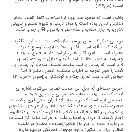
کامله است، طریقِ تَعلّمِ علوم و ترتیبِ تحصیلِ معارف و فنون
است»(ص۱۲۴).
واضح است که منظورِ عبدالبهاء از اصلاحاتِ تامّۀ کامله، ایجادِ
مدارسِ مُدرن بوده است با موادِ درسی و شیوۀ تعلیم و تربیتی
مُدرن، به جایِ مکتب و عمّه جزو و باجی و آقا و چوب فَلَک.
در جای دیگر که سخن بر سَرِ اصلاحات است، عبدالبهاء تأکید
می‌کند که: « اَلزم امور و اَقدم تشبّثاتِ لازمه، توسیعِ دایرۀ
معارف است ... الآن اکثرِ اهالی از امور عادیه اطّلاع ندارند تا
چه رسد به وقوفِ حقایقِ امورِ کلّیّه و دقایقِ لوازمِ عصریّه، لهذا
لازم است که رسایل و کُتبِ مفیده تصنیف شود و آن رسایل و
کُتب را طبع نموده در اطرافِ مملکت انتشار[دهند] تا اقلّاً
خواصِّ افرادِ ملّت قدری چشم و گوششان باز[شود] »(ص۱۲۹).
آخرین جمله‌ای که ذیلِ این مبحث تقدیم می‌شود، اشاره ای
است که عبدالبهاء به تعلیماتِ عمومی و اجباری دارد: «
همچنین لازم است که در جمیعِ بلادِ ایران، حتّیٰ قُریٰ و قصباتِ
صغیره، مکتب هایِ متعدّده گشوده و اهالی از هر جهت تشویق
و تحریص بر تعلیمِ قرائت و کتابتِ اطفال شوند، حتّیٰ عنداللزوم
اجبار گردند. تا عروق و اعصابِ ملّت به حرکت نیاید کلِّ تشبّثات
بی فایده است ... این قُوّۀِ عُظمیٰ[غیرت و همّت] در طینتِ
اهالیِ ایران در منتهیٰ درجه موجود، مُحرکّش توسیعِ دایرۀِ