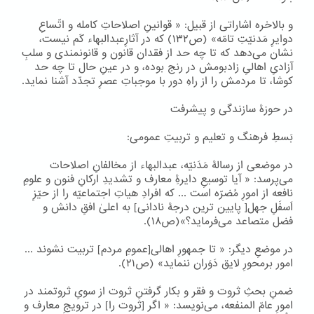
و بالاخره اشاراتی از قبیل: « قوانینِ اصلاحاتِ کامله و اتّساعِ
دوایرِ مَدنیّتِ تامّه» (ص۱۳۲) که در آثارِعبدالبهاء کَم نیست،
نشان می‌دهد که تا چه حد از فقدان قانون و قانونمندی و سلبِ
آزادیِ اهالیِ زادبومش در رنج بوده، و در عینِ حال تا چه حد
کوشا، تا مردمش را از راهِ دور با موجباتِ عصرِ تجدّد آشنا نماید.
در حوزۀ سازندگی و پیشرفت
بَسطِ فرهنگ و تعلیم و تربیتِ عمومی:
در موضعی از رسالۀ مَدَنیّه، عبدالبهاء از مخالفانِ اصلاحات
می‌پرسد: « آیا توسیعِ دایرۀِ معارف و تشدیدِ ارکانِ فنون و علومِ
نافعه از امورِ مُضرّه است ... که افرادِ هیاتِ اجتماعیّه را از حیّزِ
اَسفَلِ جهل[ پایین ترین درجۀ نادانی] به اعلیٰ افقِ دانش و
فضل متصاعد می‌فرماید؟»(ص۱۸).
در موضعِ دیگر: « تا جمهورِ اهالی[عمومِ مردم] تربیت نشوند ...
امور برمحورِ لایق دَوَران ننماید» (ص۲۱).
ضمنِ بحثِ ثروت و فقر و بکار گرفتنِ ثروت از سویِ ثروتمند در
امورِ عامّ المنفعه، می‌نویسد: « اگر [ثروت را] در ترویجِ معارف و