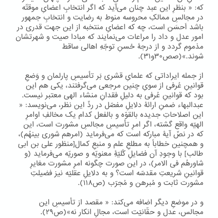
که: « بنظرِ این عبد چنان می‌آید که اگر انتخابِ اعضایِ موقتّه
در مجالسِ ممالکِ محروسه منوط به رضایت و انتخابِ جمهور
باشد اَحسَن است، چه که اعضایِ منتخبه از این جهت قدری در
امور عدل و داد را مراعات می‌نمایند که مبادا صیت و شهرتشان
مذموم گردد و از درجۀ حُسنِ توجّهِ اهالی ساقط
شوند.»(صص۳۰و۳۱).
از جمله ایراداتی که علمایِ قشری بَر تأسیسِ پارلمان و وَضعِ
قوانینِ عُرفی از سویِ چنین مرجعی می‌گرفتند، یکی هم این
بود که قوانینِ عُرفی به دلیلِ فقدانِ منشاء الهی معتبر نیست.
عبدالبهاء ضمنِ ارائۀ دلایلِ مفصّل در ردِّ این نظر، می‌نویسد: «
این اصلاحاتِ جدیده بالقوّه و بالفعل کدام یک مخالفِ اوامرِ
الهیّه واقع گشته، اگر امرِ تأسیسِ مجالسِ مشورت است، این
که در نصِّ آیۀ مبارکه است که می‌فرماید (امرهم شوری بینهُم)،
و همچنین خطاباً به مطلعِ علم و منبعِ کمال[منظور علی بن ابی
طالب] با وجودِ آن فضایلِ کُلیّۀِ معنویّه و صوریّه می‌فرماید (و
شاورهُم فی الامر)، در این صورت چگونه امرِ مشورت مغایرِ
قوانینِ شریعتِ مقدسّه است؟ و به دلایلِ عقلیّه نیز فضیلتِ
مشورت ثابت و مُبرهن و مُجرّب (ص۱۱۸).
و در موضعِ دیگر اضافه می‌کند: « مقصد از تأسیسِ این
مجالس، عدل و حقّانیّت است، مجالِ انکار نه»(ص۲۹).