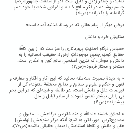
نماید، و چقدر رَذیل و ذلیل است اگر از منفعتِ جمهور[مردم]
چشم پوشیده در فکرِ منافعِ ذاتیه و اغراضِ شخصیّۀ خود عمرِ
گرانمایه را بگذراند»(ص۵).
برخی دیگر از پیام هائی که در رسالۀ مَدَنیّه آمده است:
ستایشِ خرد و دانش
«سپاس درگاهِ احدیّتِ پروردکاری را سزاست که از بینِ کافّۀ
حقایقِ کونیّه[جمیعِ موجوداتِ ارض)، حقیقتِ انسانیه را به
دانش و هوش، که نیّرینِ اعظمینِ عالمِ کون و امکان است،
مفتخر و ممتاز فرمود»(ص۲).
« به دیدۀ بصیرت ملاحظه نمائید که این آثار و افکار و معارف و
فنون و حِکَم و علوم و صنایع و بدایعِ مختلفۀ متنوّعه، کل از
فیوضات عقل و دانش است، هر طایفه و قبیله‌ای که در این بحرِ
بی پایان بیشتر تعمّق نمودند از سایرِ قبایل و ملل
پیشترند»(ص۴).
« اخلاقِ حَسَنه عندالله و عند مُقرّبینِ درگاهش ... مقبول و
ممدوح‌ترین امور، لکن به شرطِ آنکه مرکزِ سنوحش [الهامش]
عقل و دانش و نقطۀ استنادش اعتدالِ حقیقی باشد»(ص۷۰).