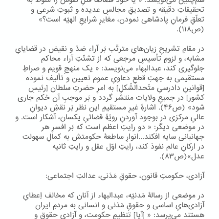
هم‌چنین می‌نویسد: « یا خود قصاصاً قتلِ نفوس را منوط به
تحقیقاتِ دقیقه و تصدیقِ مجالسِ عدیده و ثبوتِ شرعی و
تعلّقِ فرمانِ پادشاهی نمودن، مغایرِ شرایعِ الهیّه است؟»
(ص۱۱۸).
در مقامِ تشریحِ زیان‌هایِ مترتّب بَر آراء ضدّ و نقیض در قضایایِ
مشابه، و لزومِ تأسیسِ مرجعی که از تشتّتِ آراء محاکم
جلوگیری کند، عبدالبهاء می‌نویسد: « یک منهجِ قویم و صراطِ
مستقیمی به جهتِ قطعِ دعاویِ عموم تعیین و تألیف نموده
[قوانینِ دادرسیِ متّحدالشّکلِ] به امرِ حضرتِ سلطان [رئیسِ
کشور] در جمیعِ ولایات منتشر گردد و بَر موجبِ آن حُکم جاری
شود» (ص۴۶). اشارۀِ غیرِ مستقیمِ این نظر بَر نقشِ دیوانِ
عالیِ مرکزی در بوجود آوردنِ رویّۀِ قضائیِ یکسان، آشکار است. و
در موضعی دیگر: « دو رایتِ اعظم است که بَر افسرِ هر
جهانبانی سایه افکند...انوارِ ساطعۀ حکومتش به کمالِ سهولت
در ارکانِ عالم نفوذ کند، رایتِ اوّل عقل و رایتِ ثانیه
عدل»(ص۸۳).
آزادی، حکومتِ قانون، حقوقِ مَدَنی، عدالتِ اجتماعی:
در موضعی از رسالۀ مَدنیّه، عبدالبهاء از آنان که مخالف اِعطایِ
آزادی‌هایِ اساسی و حقوقِ مَدَنی و انسانی به مردمِ ایران
هستند می‌پرسد: « [آیا] تنظیمِ حکومت، و آزادیِ حقوق و