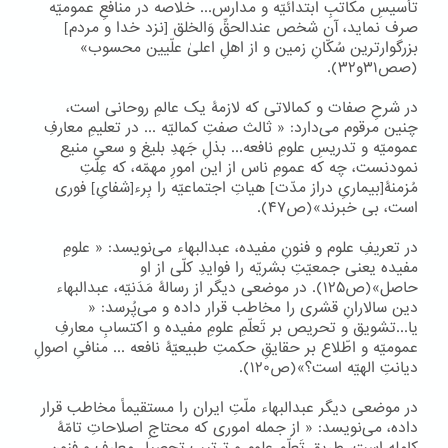
تأسیسِ مکاتبِ ابتدائیّه و مدارس... خلاصه در منافعِ عمومیّه
صرف نماید، آن شخص عندالحقِّ وَالخلق [نزد خدا و مردم]
بزرگوارترین سُکّانِ زمین و از اهلِ اعلیٰ علّیین محسوب»
(صص۳۱و۳۲).
در شرحِ صفات و کمالاتی که لازمۀ یک عالمِ روحانی است،
چنین مرقوم می‌دارد: « ثالث صفتِ کمالیّه ... در تعلیمِ معارفِ
عمومیّه و تدریسِ علومِ نافعه... بذلِ جَهدِ بلیغ و سعیِ منیع
نمودنست، چه که عمومِ ناس از این امورِ مهمّه، که عِلّتِ
مُزمنۀ[بیماریِ دراز مدّت] هیاتِ اجتماعیّه را بِرء[شفایِ] فوری
است، بی خبرند»(ص۴۷).
در تعریفِ علوم و فنونِ مفیده، عبدالبهاء می‌نویسد: « علومِ
مفیده یعنی جمعیّتِ بشریّه را فوایدِ کلّی از او
حاصل»(ص۱۲۵). در موضعی دیگر از رسالۀ مَدَنیّه، عبدالبهاء
دین سالارانِ قشری را مخاطب قرار داده و می‌پُرسد: «
یا...تشویق و تحریص بر تَعلّمِ علومِ مفیده و اکتسابِ معارفِ
عمومیّه و اطّلاع بر حقایقِ حکمتِ طبیعیّۀ نافعه ... منافیِ اصولِ
دیانتِ الهیّه است؟»(ص۱۲۰).
در موضعی دیگر عبدالبهاء ملّتِ ایران را مستقیماً مخاطب قرار
داده، می‌نویسد: « از جمله اموری که محتاجِ اصلاحاتِ تامّۀ