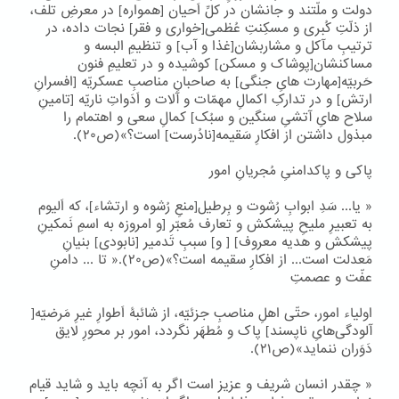
دولت و ملّتند و جانشان در کلِّ اَحیان [همواره] در معرضِ تلف،
از ذلّتِ کُبری و مسکِنتِ عُظمی[خواری و فقر] نجات داده، در
ترتیبِ مآکل و مشاربشان[غذا و آب] و تنظیمِ البسه و
مساکنشان[پوشاک و مسکن] کوشیده و در تعلیمِ فنون
حَربیّه[مهارت هایِ جنگی] به صاحبانِ مناصبِ عسکریّه [افسرانِ
ارتش] و در تدارکِ اکمالِ مهمّات و آلات و اَدَواتِ ناریّه [تامینِ
سلاح هایِ آتشیِ سنگین و سبُک] کمالِ سعی و اهتمام را
مبذول داشتن از افکارِ سَقیمه[نادُرست] است؟»(ص۲۰).
پاکی و پاکدامنیِ مُجریانِ امور
« یا... سَدِ ابوابِ رُشوت و بِرطیل[منعِ رُشوه و ارتشاء]، که اَلیوم
به تعبیرِ ملیحِ پیشکش و تعارف مُعبّر [و امروزه به اسمِ نَمکینِ
پیشکش و هدیه معروف] [ و] سببِ تَدمیر [نابودی] بنیانِ
مَعدلت است... از افکارِ سقیمه است؟»(ص۲۰).« تا ... دامنِ
عفّت و عصمتِ
اولیاء امور، حتّی اهلِ مناصبِ جزئیّه، از شائبۀ اَطوارِ غیرِ مَرضیّه[
آلودگی‌هایِ ناپسند] پاک و مُطهَر نگردد، امور بر محورِ لایق
دَوَران ننماید»(ص۲۱).
« چقدر انسان شریف و عزیز است اگر به آنچه باید و شاید قیام