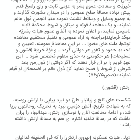
وقتی در قُطبِ عالم عَلَم افرازد که چند ملوکِ بزرگوار ... به جهتِ
خیریّت و سعادتِ عمومِ بشر به عزمی ثابت و رایِ راسخ قدم
پیش نهاده مسالۀ صلحِ عمومی را در میدانِ مشورت گذارند و
به جمیعِ وسایل و وسائط تشبّث نموده عقدِ انجمنِ دُولِ عالم
نمایند، و یک معاهدۀ قویّه و میثاق و شروطِ محکمۀ ثابته
تاسیس نمایند، و اعلان نموده به اتّفاقِ عمومِ هیاتِ بشریّه
موکّد فرمایند[مراجعه به آراء عمومی و تنفیذِ مستقیمِ معاهده
توسّطِ ملّت هایِ عضو] ... در این معاهدۀ عمومیّه، تعیین و
تحدیدِ حدود و ثغورِ هر دولتی گردد... و قُوّۀ حَربیّۀ [قشون و
تسلیحات] هر حکومتی به حدّی معلوم مُخَصّص شود ... این
عهدِ قویم را بر آن قرار دهند که اگر دولتی از دُول ِمن بعد
شرطی از شروط را فسخ نماید کلِّ دُولِ عالم بر اضمحلالِ او قیام
نمایند»(صص۷۵و۷۶).
ارتش (قشون)
شکست هایِ تلخ و زیانبار، طیِّ دو نبردِ پیاپِی با ارتشِ روسیّه،
که به شهادتِ تاریخ، آتشِ دوّمینِ نبرد به تحریکِ روحانیّون برپا
شد، و ادامۀ مخالفتِ آنان با نوسازیِ ارتش، عبدالبهاء را برآن
داشت که در رسالۀ مَدَنیّه اشاره ای هم به مسالۀ ارتش داشته
باشد:
«یا... هیاتِ عَسکریّه [نیرویِ ارتش] را که فی الحقیقه فدائیان