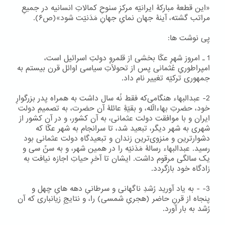
«این قطعۀ مبارکۀ ایرانیّه مرکزِ سنوحِ کمالاتِ انسانیه در جمیعِ
مراتب گشته، آینۀ جهان نمایِ جهانِ مَدَنیّت شود»(ص۶).
پِی نوشت ها:
1 ۔ امروز شهرِ عکّا بخشی از قلمروِ دولتِ اسرائیل است،
امپراطوریِ عُثمانی پس از تحولّاتِ سیاسی اوائل قرن بیستم به
جمهوری ترکیّه تغییر نام داد.
2- عبدالبهاء هنگامی‌که فقط نُه سال داشت به همراه پدر بزرگوارِ
خود، حضرتِ بهاءالّله، و بقیّۀِ عائلۀ آن حضرت، به تصمیمِ دولت
ایران و با موافقت دولت عثمانی، به آن کشور، و در آن کشور از
شهری به شهر دیگر، تبعید شد، تا سرانجام به شهر عکّا که
دشوارترین و منزوی‌ترین زندان و تبعیدگاهِ دولت عثمانی بود
رسید. عبدالبهاء رسالۀ مَدَنیّه را در همین شهر، و به سنِّ سی و
یک سالگی مرقوم داشت. ایشان تا آخرِ حیاتِ اجازه نیافت به
زادگاه خود بازگردد.
3- - به یاد آورید رُشدِ ناگهانی و سرطانیِ دهه هایِ چهل و
پنجاه از قرنِ حاضر (هجریِ شمسی) را، و نتایجِ زیانباری که آن
رُشد به بار آورد.