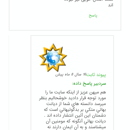
اند
پاسخ
پیوند ثابت
16 سال 8 ماه پیش
سردبیر
پاسخ داده:
هم ميهن عزيز از اينكه سايت ما را
مورد توجه قرار داديد خوشحاليم بنظر
ميرسد دانسته هاي شما از ديانت
بهائي متكي بر بدگوئيهائي است كه
دشمنان اين آئين انتشار داده اند .
ديانت بهائي آنگونه كه مومنين آن
ميشناسند و به آن ايمان دارند نه