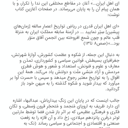
ای اهلِ ایران...» آغاز، در مقاطعِ مختلفی این ندا را تکرار، و با
همان پیام آن را به پایان می‌رساند. در صفحاتِ آغازینِ کتاب
نوشت:
«ای اهلِ ایران قدری در ریاضِ تواریخِ اعصارِ سالفه [زمان‌هایِ
پیشین] سِیْر نمایید ... در اَزمنۀ سابقه مملکتِ ایران به مَنزلۀ
قلبِ عالم و چون شمعِ افروخته بینِ انجمنِ آفاق منوّر
بود...»(صص۸ تا۱۳)
به دنبالِ این جمله، از شکوه و عظمتِ کشورش، آوازۀ شهرتش،
جغرافیایِ بسیطش، قوانینِ سیاسی و کشورداری، تمدّن و
معارف و علوم و فنونش، استعداد و شعور و هوشِ فطریِ
مردمش و آزاد مَنِشیِ ملّت و دولتش یاد می‌کند. همۀ این
اقوال را به تواریخِ معتبر رجوع میدهد و سپس با حسرت آوا بر
میآورد که بیدار شوید و شکوهِ گذشته را به میهنِ خود باز
گردانید.
جالب اینست که در پایانِ این زنگِ بیدارباش، عبدالبهاء اشاره
ای دارد ظریف به اروپایِ مُنجمد و مُتحجّرِ قرون وُسطی، و تکانِ
فکری و فرهنگی عظیمی که بر اثرِ باز شدنِ فضا توسّطِ مارتین
لوتر درقرنِ پانزدهمِ میلادی، رُخ داد و آن قارّه را به رَفعتِ
صنعتی و اقتصادی و اجتماعی و سیاسی رساند (نک به