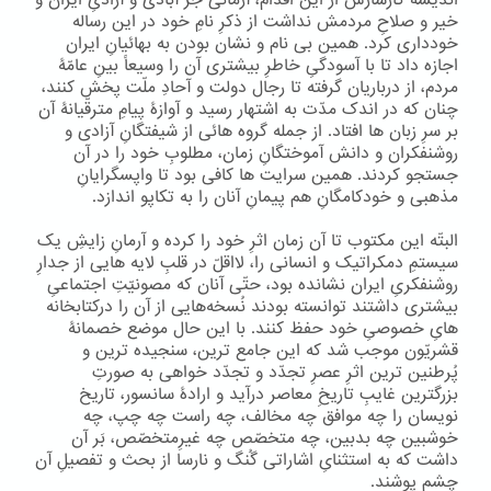
اندیشۀ کارسازش از این اقدام، آرمانی جز آبادی و آزادیِ ایران و
خیر و صلاحِ مردمش نداشت از ذکرِ نامِ خود در این رساله
خودداری کرد. همین بی نام و نشان بودن به بهائیانِ ایران
اجازه داد تا با آسودگیِ خاطرِ بیشتری آن را وسیعاً بینِ عامّۀ
مردم، از درباریان گرفته تا رجال دولت و آحادِ ملّت پخش کنند،
چنان که در اندک مدّت به اشتهار رسید و آوازۀ پیامِ مترقّیانۀ آن
بر سرِ زبان ها افتاد. از جمله گروه هائی از شیفتگانِ آزادی و
روشنفکران و دانش آموختگانِ زمان، مطلوبِ خود را در آن
جستجو کردند. همین سرایت ها کافی بود تا واپسگرایانِ
مذهبی و خودکامگانِ هم پیمانِ آنان را به تکاپو اندازد.
البتّه این مکتوب تا آن زمان اثرِ خود را کرده و آرمانِ زایشِ یک
سیستمِ دمکراتیک و انسانی را، لااقلّ در قلبِ لایه هایی از جدارِ
روشنفکریِ ایران نشانده بود، حتّی آنان که مصونیّتِ اجتماعیِ
بیشتری داشتند توانسته بودند نُسخه‌هایی از آن را درکتابخانه
هایِ خصوصیِ خود حفظ کنند. با این حال موضع خصمانۀ
قشریّون موجب شد که این جامع ترین، سنجیده ترین و
پُرطنین ترین اثرِ عصرِ تجدّد و تجدّد خواهی به صورتِ
بزرگترین غایبِ تاریخِ معاصر درآید و ارادۀ سانسور، تاریخ
نویسان را چه موافق چه مخالف، چه راست چه چپ، چه
خوشبین چه بدبین، چه متخصّص چه غیرِمتخصّص، بَر آن
داشت که به استثنایِ اشاراتی گُنگ و نارسا از بحث و تفصیلِ آن
چشم پوشند.