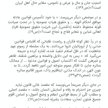
امنیّتِ جان و مال و عِرض و ناموس، مغایرِ حالِ اهلِ ایران
است؟»(ص۱۳۶).
و در موضعی دیگر می‌پرسد: « یا خود تأسیسِ قوانینِ عادله
موافقِ احکامِ الهیّه ... و حقوقِ هیاتِ عمومیّه را در تحتِ صیانتِ
قَویّه محفوظ داشته [داشتن]، این حُریّتِ حقوقِ عمومیّۀِ افرادِ
اهالی مُباین و مُغایرِ فلاح و نَجاح است؟»(ص۱۹).
و در رَدِّ نظرِ کوته فکران و ریاست طلبانی که اقتباسِ قوانینِ
مَدَنی را از اروپائیان ناروا می‌دانند، به یک سلسله از رسومِ عهدِ
جاهلیّت که در ظلِّ اسلام تنفیذ شده، اشاره کرده و نتیجه
می‌گیرد که: « پس به این دلایلِ واضحه و براهینِ مُتقنه، ظاهر
و مُبَرهن گشت که اکتسابِ اصول و قوانینَ مَدَنیّه ... از ممالکِ
سائره جایز، تا افکارِ عموم متوجّهِ این امورِ نافعه گردد...تا به
عونِ الهی در اندک مدّتی ایناقلیمِ پاک، سَرورِ اقالیمِ سائره
گردد» (صص۳۸و۳۹).
در جایِ دیگر صریحاً می‌نویسد که مقصدِ غائی قانون نباید
چیزی جز احترام به رفاه و آسایشِ انسان باشد: « مقصدِ اصلی
و مطلبِ کلّی از بسطِ قوانینِ اعظم و وَضعِ اُصول، و اساسِ اَقوَمِ
جمیعِ شئونِ تمدّن، سعادتِ بشریّه است»(ص۷۱).