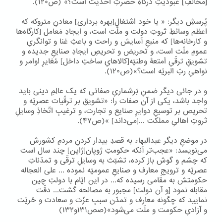
[مخالفِ] عبودیّتِ درگاهِ حضرتِ احدیّت است؟» (ص۱۲۰).
پُرسشِ دیگر: « یا خود اشتغالِ[بهره برداری] معادنِ متروکه که
اعظم وسائطِ ثروتِ دولت و ملّت است، و ایجادِ مَعامل [کارگاه‌ها
و کارخانه‌ها] که منبعِ آسایش و راحت و باعثِ غنا و توانگریِ
عمومِ ملّت است، و تحریض و تحریصِ ایجادِ صنایعِ جدیده و
تشویقِ ترقّیِ اَمتعۀ وطنیّه[کالاهایِ ساختِ داخل] مُغایرِ اوامر و
نواهیِ ربّ البریّه است؟»(ص۱۲۰).
و در جائی دیگر ضمنِ بَرشماریِ صفاتی که یک عالِمِ دینی باید
واجد باشد، یکی از آن صفات را: «تشویق بر ترقّیات عصریّه و
تحریص بر توسیعِ دوایرِ صنایع و تجارت، و ترغیبِ اتّخاذِ وسایلِ
ثروتِ اهالیِ مملکت ...[می‌داند] »(ص۴۷).
در موضعِ دیگر عبدالبهاء به قصدِ بیدار کردنِ مردمِ کشورش
می‌نویسد: «عجب‌تر آنکه حکومتِ ژوپان[ژاپن] چند سال است
که چشم و گوش باز کرده، تشبّث به وسایلِ ترقّی و تمدّناتِ
عصریّه و ترویجِ معارف و صنایعِ عمومیّه نموده ... علی العجاله
حکومتش به مقامی رسیده که... در این ایّام با دولتِ چین
مقابله نمود [و آن دولت] مجبور به مصالحه گشت... دقّت
نمایید که چگونه معارف و تمدّن سببِ عزّت و سعادت و حُریّت
و آزادیِ حکومت و ملّت می‌شود»(صص۱۳۱و۱۳۲)