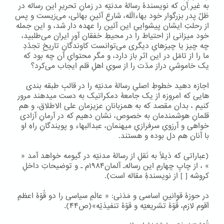
به غیر ِآن که نویسندۀ رسالۀ مدنیّه در زمانِ تحریرِ این رساله در
ظلِّ پدر بزرگوار خود بهاءالّله، شارعِ آئینِ بهائی، می‌زیست و پس
از رحلتِ ایشان پیشواییِ این آئین را عهده دار شد، و این جمله
خود میزانی از احتیاط را در محیطِ خفقان آورِ ایران می‌طلبید،
چه چیز یا چیزهایِ دیگری می‌توانست کاوندگانِ تاریخِ تجدّدِ
ما را از تامّل در این اثر باز دارد، و مگر محتوایِ آن چه بود که
یک خاموشیِ دراز مدّت را از سویِ اهلِ قلم ایجاب می‌کرد؟
اجازه دهید خطوطِ اصلیِ رسالۀ مدنیّه را در قالبِ طبقه بندی
هایی که امروزه از یک جامعۀ دمکراتیک به دست میدهند مرور
کنیم ، بدان مقصد که به همزبانانِ عزیزمان علی الاطلاق، و هم
قلمانِ هوشمندمان به خصوص، نشان دهیم که در آرمانِ آزادی
خواهی و آرزویِ سرفرازیِ میهنمان، عبدالبهاء و پویندگانِ راهِ او
با آنان هم دل بوده و هستند.
(عباراتی که ذیلاً به نَقلِ از رسالۀ مدنیّه در گیومه خواهد آمد «
» ، از چاپِ چهارمِ این رساله۔ آلمان۱۹۸۴م ۔ و توضیحاتِ داخلِ
کروشه [ ] از نویسندۀِ مقاله است).
در حوزۀ قوانینِ اساسی و مَدَنی: « عالَمِ سیاسی را دو قُوّۀ اعظمِ
اَقوم لازم، قُوّۀ تشریعیّه و قوّۀ تنفیذیّه»(ص۴۴).