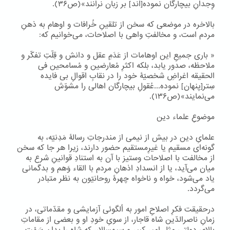
وِجدانِ بیچارگان نموده[اند] بر زبان نرانند»(ص۳۶).
بالاخره در موضعی که سخن از تلقینِ خُرافات و اوهام به ذهنِ
مردم است، و مخالفتِ واهی با اصلاحات، می‌خوانیم که:
« باری جمیعِ این اوهامات از عَدَمِ عقل و دانش و قِلّتِ تفکّر و
ملاحظه، صدور یابد، بلکه اکثرِ مُعارضین و مُسامحین فی
الحقیقه اغراضِ شخصیّۀ خود را در نقابِ اقوالِ بی فایده
سِتر[پنهان] نموده...عُقولِ بیچارگان اهالی را مشوّش
می‌نمایند»(ص۱۳۶).
موضوعِ علماء دین
علمایِ دین در بیش از نیمی‌ از مندرجاتِ رسالۀ مَدِنیّه، به
گونه‌ای مسقیم یا غیرِمستقیم حضور دارند، زیرا هر جا که سخن
از مخالفت با اصلاحات وستیز با آن به استنادِ قوانینِ شرع به
میان می‌آید، یا از انسدادِ اذهانِ مردم با القاء وَهم و بدگمانی
یاد می‌شود، خواه و ناخواه چهرۀ روحانیّون به نظر متبادر
می‌گردد.
درحقیقت فکرِ اصلاحِ امور به اُلگوئی آزمایشی و مقدّماتی، در
زمانِ ناصرالدّین شاه قاجار، از سویِ خودِ او و بعضی از مقاماتِ