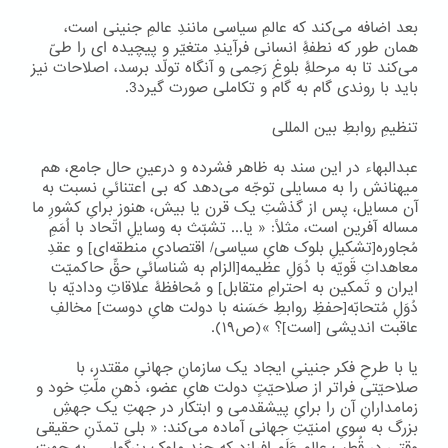
بعد اضافه می‌کند که عالمِ سیاسی مانندِ عالمِ جنینی است،
همان طور که نطفۀِ انسانی فرآیندِ متغیّر و پیچیده ای را طیّ
می‌کند تا به مرحلۀِ بلوغِ رَحِمی و آنگاه تولّد برسد، اصلاحات نیز
باید با روندی گام به گام و تکاملی صورت گیرد3.
تنظیمِ روابطِ بین المللی
عبدالبهاء در این سند به ظاهر فشرده و درعینِ حال جامع، هم
میهنانش را به مسایلی توجّه می‌دهد که بی اعتنائیِ نسبت به
آن مسایل، پس از گذشتِ یک قرن یا بیش، هنوز برایِ کشورِ ما
مساله آفرین است، مثلاً: « یا... تشبّث به وسایلِ اتّحاد با اُمَمِ
مُجاوره[تشکیلِ بلوک هایِ سیاسی/ اقتصادیِ منطقه‌ای] و عقدِ
معاهداتِ قَویّه با دُوَلِ عظیمه[الزام به شناسائیِ حقِّ حاکمیّت
ایران و تَمکین به احترامِ متقابل] و مُحافظۀ علاقاتِ ودادیّه با
دُوَلِ مُتحابّه[حفظِ روابطِ حَسَنه با دولت هایِ دوست] مخالفِ
عاقبت اندیشی [است]؟ »(ص۱۹).
یا با طرحِ فکر جنینیِ ایجاد یک سازمانِ جهانیِ مقتدر، با
صلاحیّتی فراتر از صلاحیّتِِ دولت هایِ عضو، ذهنِ ملّتِ خود و
زمامدارانِ آن را برایِ پیشقدمی و ابتکار در جهتِ یک جهشِ
بزرگ به سویِ امنیّتِ جهانی آماده می‌کند: « بلی تمدّنِ حقیقی