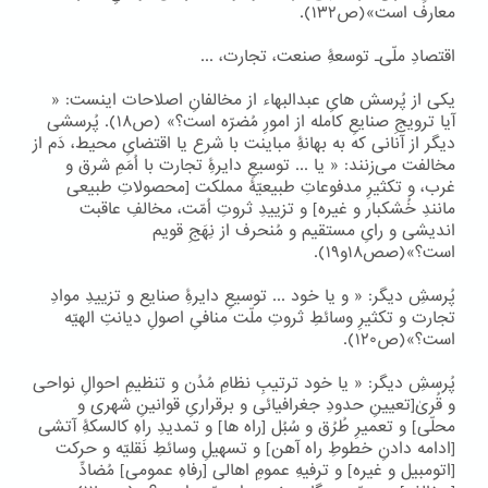
معارف است»(ص۱۳۲).
اقتصادِ ملّی۔ توسعۀِ صنعت، تجارت، ...
یکی از پُرسش هایِ عبدالبهاء از مخالفانِ اصلاحات اینست: «
آیا ترویجِ صنایعِ کامله از امورِ مُضرّه است؟» (ص۱۸). پُرسشی
دیگر از آنانی که به بهانۀِ مباینت با شرع یا اقتضایِ محیط، دَم از
مخالفت می‌زنند: « یا ... توسیعِ دایرۀِ تجارت با اُمَمِ شرق و
غرب، و تکثیرِ مدفوعاتِ طبیعیّۀ مملکت [محصولاتِ طبیعی
مانندِ خُشکبار و غیره] و تزییدِ ثروتِ اُمّت، مخالفِ عاقبت
اندیشی و رایِ مستقیم و مُنحرف از نِهَجِ قویم
است؟»(صص۱۸و۱۹).
پُرسشِ دیگر: « و یا خود ... توسیعِ دایرۀِ صنایع و تزییدِ موادِ
تجارت و تکثیرِ وسائطِ ثروتِ ملّت منافیِ اصولِ دیانتِ الهیّه
است؟»(ص۱۲۰).
پُرسشِ دیگر: « یا خود ترتیبِ نظامِ مُدُن و تنظیمِ احوالِ نواحی
و قُریٰ[تعیینِ حدودِ جغرافیائی و برقراریِ قوانینِ شهری و
محلّی] و تعمیرِ طُرُق و سُبُل [راه ها] و تمدیدِ راهِ کالسکۀِ آتشی
[ادامه دادنِ خطوطِ راه آهن] و تسهیلِ وسائطِ نَقلیّه و حرکت
[اتومبیل و غیره] و ترفیهِ عمومِ اهالی [رفاهِ عمومی] مُضادِّ