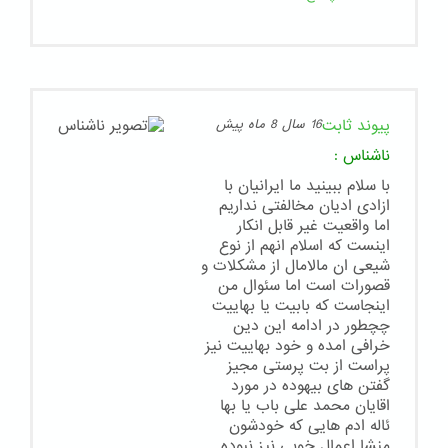
پیوند ثابت
16 سال 8 ماه پیش
ناشناس
:
با سلام ببینید ما ایرانیان با
ازادی ادیان مخالفتی نداریم
اما واقعیت غیر قابل انکار
اینست که اسلام انهم از نوع
شیعی ان مالامال از مشکلات و
قصورات است اما سئوال من
اینجاست که بابیت یا بهاییت
چچطور در ادامه این دین
خرافی امده و خود بهاییت نیز
پراست از بت پرستی مجیز
گفتن های بیهوده در مورد
اقایان محمد علی باب یا بها
ئاله ادم هایی که خودشون
منشا اعمال خوبی نیز نبوده