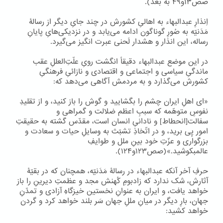
صص۱۳و۴۹ به بعد).
اِنذارِ عبدالبهاء به اهالیِ کشورش در چند جایِ دیگر از رسالۀ
مَدَنیّه به صُورِ گوناگون ادامه می‌یابد و در نزدیکی‌هایِ پایانِ
رساله، این انذار و هشدار لَحنی عبرت انگیز می‌گیرد.
در این موضع عبدالبهاء دقیقاً انگشت رویِ علّتِ‌العللِ عقب
ماندگیِ سیاسی و اجتماعی و اقتصادی و نازائیِ فرهنگیِ
کشورش می‌گذارد و به مردمش آگاهی می‌دهد که:
«ای اهلِ ایران چشم را بگشایید و گوش را باز کنید، و از تقلیدِ
نفوسِ متوهّمه که سببِ اعظم ضلالت و گمراهی و
سفالت[انحطاط] و نادانیِ انسان است، مقدّس گشته به حقیقتِ
امور پِی برید، و در اتّخاذِ تشبّث به وسایلِ حیات و سعادت و
بزرگواری و عزّتِ خود بینِ ملل و طوایفِ
عالمبکوشید.»(صص۱۲۳و۱۲۴).
حرفِ آخر آنکه عبدالبهاء در رسالۀ مَدَنیّه، همچنان که در بقیّۀ
آثارش، شک ندارد که زادبومِ کُهنش مجد و عظمتِ دیرینِ را باز
خواهد یافت، و ایران به عنوانِ نخستین خیزگاهِ آزادی و تمدّنِ
جهان، بارِ دیگر در میانِ مللِ جهان سَر بلند خواهد کرد و گردن
خواهد کشید: