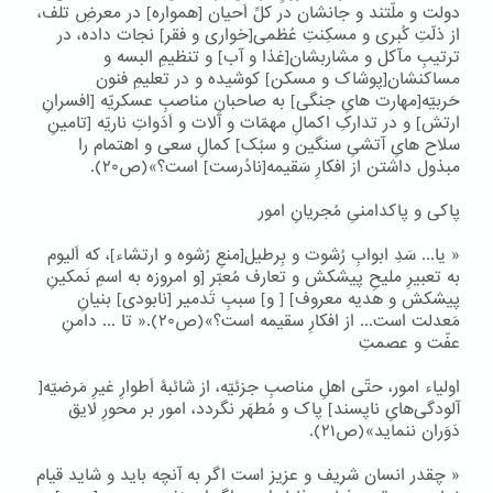
دولت و ملّتند و جانشان در کلِّ اَحیان [همواره] در معرضِ تلف،
از ذلّتِ کُبری و مسکِنتِ عُظمی[خواری و فقر] نجات داده، در
ترتیبِ مآکل و مشاربشان[غذا و آب] و تنظیمِ البسه و
مساکنشان[پوشاک و مسکن] کوشیده و در تعلیمِ فنون
حَربیّه[مهارت هایِ جنگی] به صاحبانِ مناصبِ عسکریّه [افسرانِ
ارتش] و در تدارکِ اکمالِ مهمّات و آلات و اَدَواتِ ناریّه [تامینِ
سلاح هایِ آتشیِ سنگین و سبُک] کمالِ سعی و اهتمام را
مبذول داشتن از افکارِ سَقیمه[نادُرست] است؟»(ص۲۰).
پاکی و پاکدامنیِ مُجریانِ امور
« یا... سَدِ ابوابِ رُشوت و بِرطیل[منعِ رُشوه و ارتشاء]، که اَلیوم
به تعبیرِ ملیحِ پیشکش و تعارف مُعبّر [و امروزه به اسمِ نَمکینِ
پیشکش و هدیه معروف] [ و] سببِ تَدمیر [نابودی] بنیانِ
مَعدلت است... از افکارِ سقیمه است؟»(ص۲۰).« تا ... دامنِ
عفّت و عصمتِ
اولیاء امور، حتّی اهلِ مناصبِ جزئیّه، از شائبۀ اَطوارِ غیرِ مَرضیّه[
آلودگی‌هایِ ناپسند] پاک و مُطهَر نگردد، امور بر محورِ لایق
دَوَران ننماید»(ص۲۱).
« چقدر انسان شریف و عزیز است اگر به آنچه باید و شاید قیام