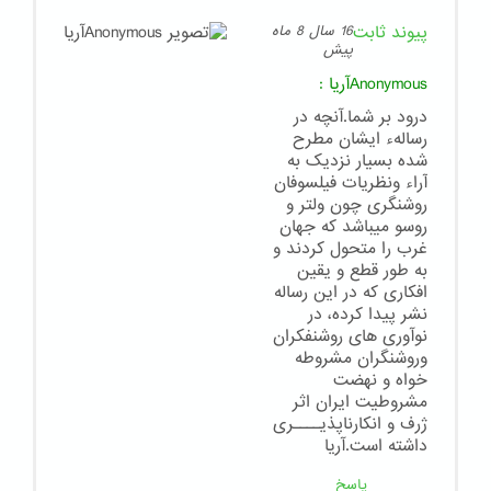
پیوند ثابت
16 سال 8 ماه
پیش
Anonymousآریا
:
درود بر شما.آنچه در
رسالهء ایشان مطرح
شده بسیار نزدیک به
آراء ونظریات فیلسوفان
روشنگری چون ولتر و
روسو میباشد که جهان
غرب را متحول کردند و
به طور قطع و یقین
افکاری که در این رساله
نشر پیدا کرده، در
نوآوری های روشنفکران
وروشنگران مشروطه
خواه و نهضت
مشروطیت ایران اثر
ژرف و انکارناپذیــــری
داشته است.آریا
پاسخ