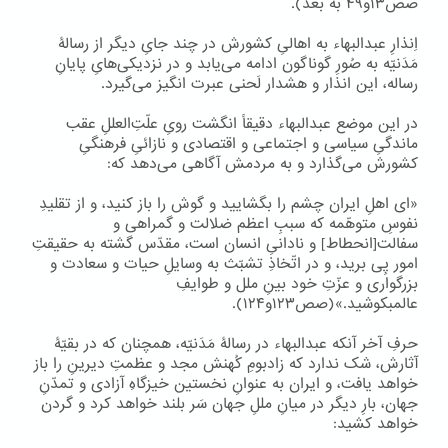
صص۱۳و۴۹ به بعد).
اِنذارِ عبدالبهاء به اهالیِ کشورش در چند جایِ دیگر از رسالۀ
مَدَنیّه به صُورِ گوناگون ادامه می‌یابد و در نزدیکی‌هایِ پایانِ
رساله، این انذار و هشدار لَحنی عبرت انگیز می‌گیرد.
در این موضع عبدالبهاء دقیقاً انگشت رویِ علّتِ‌العللِ عقب
ماندگیِ سیاسی و اجتماعی و اقتصادی و نازائیِ فرهنگیِ
کشورش می‌گذارد و به مردمش آگاهی می‌دهد که:
«ای اهلِ ایران چشم را بگشایید و گوش را باز کنید، و از تقلیدِ
نفوسِ متوهّمه که سببِ اعظم ضلالت و گمراهی و
سفالت[انحطاط] و نادانیِ انسان است، مقدّس گشته به حقیقتِ
امور پِی برید، و در اتّخاذِ تشبّث به وسایلِ حیات و سعادت و
بزرگواری و عزّتِ خود بینِ ملل و طوایفِ
عالمبکوشید.»(صص۱۲۳و۱۲۴).
حرفِ آخر آنکه عبدالبهاء در رسالۀ مَدَنیّه، همچنان که در بقیّۀ
آثارش، شک ندارد که زادبومِ کُهنش مجد و عظمتِ دیرینِ را باز
خواهد یافت، و ایران به عنوانِ نخستین خیزگاهِ آزادی و تمدّنِ
جهان، بارِ دیگر در میانِ مللِ جهان سَر بلند خواهد کرد و گردن
خواهد کشید: