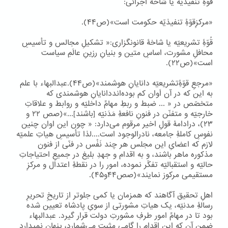
قُوّۀِ تنفیذیّه یا شاخۀ اجرائی:
«مرکزِقوّۀِ تنفیذیّه حکومت است»(ص۴۴).
قُوّۀِ تشریعیّه یا شاخۀ قانونگزاری:« تشکیلِ مجالس و تأسیسِ
محافلِ مشورت، اساسِ متین و بنیانِ رزینِ عالَمِ سیاست
است»(ص۲۲).
«مرجعِ قوّۀِتشریعیّه دانایانِ هوشمند»(ص۴۴).عبدالبهاء با علم
به این که در آن اَوان کم بوده‌انددانایانِ هوشمندی که
متخصّص در « ... ضبط و ربطِ مهامِّ داخلیّه و روابط و علاقاتِ
خارجیّه و متفنّن در فنونِ نافعۀِ مَدَنیّه [باشند]...»(صص ۲۲ و
۲۳)، درادامۀ قولِ اخیر مرقوم می‌دارد: « چون این اوان چنین
نفوسِ کاملۀِ جامعه، نادرالوجود است....لذا تأسیسِ هیاتِ علمیّه
لازم که اعضایِ این مجلس هر چند نَفْس در فنّی از فنون
مذکوره ماهر باشند، و به اقدام و جهدِ بلیغ در جمیعِ احتیاجاتِ
حالیّه و استقبالیّه تفکّر نموده، امور را در نقطۀِ اعتدال و مرکزِ
مستقیمی مرکوز نمایند»(صص۴۴و۴۵).
اهلِ تحقیق آگاهند که همزمان یا کمی جلوتر از تاریخِ تحریرِ
رسالۀِ مدنیّه، یک هیاتِ مشورتی از سویِ پادشاه تعیین شده
بود تا در مهامِّ امور طرفِ مشورتِ دولت قرار گیرد. عبدالبهاء
ضمنِ آن که این اقدام را گامی مثبت می‌شمارد، پنهان نمیدارد