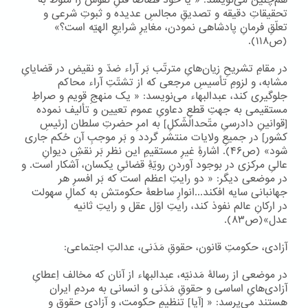
هم‌چنین می‌نویسد: « یا خود قصاصاً قتلِ نفوس را منوط به
تحقیقاتِ دقیقه و تصدیقِ مجالسِ عدیده و ثبوتِ شرعی و
تعلّقِ فرمانِ پادشاهی نمودن، مغایرِ شرایعِ الهیّه است؟»
(ص۱۱۸).
در مقامِ تشریحِ زیان‌هایِ مترتّب بَر آراء ضدّ و نقیض در قضایایِ
مشابه، و لزومِ تأسیسِ مرجعی که از تشتّتِ آراء محاکم
جلوگیری کند، عبدالبهاء می‌نویسد: « یک منهجِ قویم و صراطِ
مستقیمی به جهتِ قطعِ دعاویِ عموم تعیین و تألیف نموده
[قوانینِ دادرسیِ متّحدالشّکلِ] به امرِ حضرتِ سلطان [رئیسِ
کشور] در جمیعِ ولایات منتشر گردد و بَر موجبِ آن حُکم جاری
شود» (ص۴۶). اشارۀِ غیرِ مستقیمِ این نظر بَر نقشِ دیوانِ
عالیِ مرکزی در بوجود آوردنِ رویّۀِ قضائیِ یکسان، آشکار است. و
در موضعی دیگر: « دو رایتِ اعظم است که بَر افسرِ هر
جهانبانی سایه افکند...انوارِ ساطعۀ حکومتش به کمالِ سهولت
در ارکانِ عالم نفوذ کند، رایتِ اوّل عقل و رایتِ ثانیه
عدل»(ص۸۳).
آزادی، حکومتِ قانون، حقوقِ مَدَنی، عدالتِ اجتماعی:
در موضعی از رسالۀ مَدنیّه، عبدالبهاء از آنان که مخالف اِعطایِ
آزادی‌هایِ اساسی و حقوقِ مَدَنی و انسانی به مردمِ ایران
هستند می‌پرسد: « [آیا] تنظیمِ حکومت، و آزادیِ حقوق و