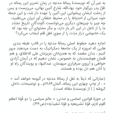
به غیر ِآن که نویسندۀ رسالۀ مدنیّه در زمانِ تحریرِ این رساله در
ظلِّ پدر بزرگوار خود بهاءالّله، شارعِ آئینِ بهائی، می‌زیست و پس
از رحلتِ ایشان پیشواییِ این آئین را عهده دار شد، و این جمله
خود میزانی از احتیاط را در محیطِ خفقان آورِ ایران می‌طلبید،
چه چیز یا چیزهایِ دیگری می‌توانست کاوندگانِ تاریخِ تجدّدِ
ما را از تامّل در این اثر باز دارد، و مگر محتوایِ آن چه بود که
یک خاموشیِ دراز مدّت را از سویِ اهلِ قلم ایجاب می‌کرد؟
اجازه دهید خطوطِ اصلیِ رسالۀ مدنیّه را در قالبِ طبقه بندی
هایی که امروزه از یک جامعۀ دمکراتیک به دست میدهند مرور
کنیم ، بدان مقصد که به همزبانانِ عزیزمان علی الاطلاق، و هم
قلمانِ هوشمندمان به خصوص، نشان دهیم که در آرمانِ آزادی
خواهی و آرزویِ سرفرازیِ میهنمان، عبدالبهاء و پویندگانِ راهِ او
با آنان هم دل بوده و هستند.
(عباراتی که ذیلاً به نَقلِ از رسالۀ مدنیّه در گیومه خواهد آمد «
» ، از چاپِ چهارمِ این رساله۔ آلمان۱۹۸۴م ۔ و توضیحاتِ داخلِ
کروشه [ ] از نویسندۀِ مقاله است).
در حوزۀ قوانینِ اساسی و مَدَنی: « عالَمِ سیاسی را دو قُوّۀ اعظمِ
اَقوم لازم، قُوّۀ تشریعیّه و قوّۀ تنفیذیّه»(ص۴۴).