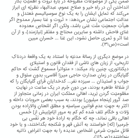
ضمنِ یکی از موضوعات مطروحه در بارۀِ ثروت و اهمیّتِ بکار
انداختنِ آن در راهِ خیر و صلاح عموم، عبدالبهاء نظریّه ای ابراز
می‌کند که تمایلِ ایشان را به یک نوع سوسیالیسمِ مُعتدل و
عدالتِ اجتماعی نشان می‌دهد: « ثروت و غنا بسیار ممدوح اگر
هیأتِ جمعیّتِ ملّت غنی باشد، ولکن اگر اشخاصِ معدوده
غنایِ فاحش داشته و سایرین محتاج و مفتَقر [نیازمند]، و از آن
غنا اثر و ثمری حاصل نشود، این غنا ... خسرانِ مبین
است»(ص۳۱).
در موضعِ دیگری از رسالۀ مدنیّه با استناد به یک واقعۀ دردناکِ
تاریخی، از زیان هایِ ناشی از فقدان قانون و استیلایِ
دیکتاتوری، چنین یاد میکند: « متواتراً مسموع گشت که حاکمِ
گلپایگان در زمانِ صدارتِ حاجی میرزا آقاسی، بدونِ سئوال و
جواب و استیذان ... سیزده نفر... کدخدایانِ قُرایِ گلپایگان را که
از سُلالۀ طاهره بودند، من دونِ جُرم در یک ساعت در نهایتِ
مظلومیّت گردن بُرید، اهالیِ مملکتِ ایران در زمانی متجاوز از
صد کُرور [پنجاه میلیون] بودند، به سببِ بعضی حروباتِ داخله و
اکثر به جهتِ عدمِ قوانینِ سیاسیّه و مطلق العنانِ وَالاراده بودنِ
وُلات و حُکّام تلف شده کم کم به مرورِ ایّام[بیش از] خُمسِ
اهالی باقی نماند، چه که حُکّام به ارادۀ خود هر نَفْسِ بی
جُرمیرا [که] خواستند به آتشِ قهر و شکنجه بگداختند، و یا خود
قاتلِ مثبوتِ شرعیِ اشخاصِ عدیده را به جهتِ اغراضِ ذاتیه
بنواختند»(ص۱۱۹).