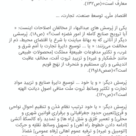
معارف است»(ص۱۳۲).
اقتصادِ ملّی۔ توسعۀِ صنعت، تجارت، ...
یکی از پُرسش هایِ عبدالبهاء از مخالفانِ اصلاحات اینست: «
آیا ترویجِ صنایعِ کامله از امورِ مُضرّه است؟» (ص۱۸). پُرسشی
دیگر از آنانی که به بهانۀِ مباینت با شرع یا اقتضایِ محیط، دَم از
مخالفت می‌زنند: « یا ... توسیعِ دایرۀِ تجارت با اُمَمِ شرق و
غرب، و تکثیرِ مدفوعاتِ طبیعیّۀ مملکت [محصولاتِ طبیعی
مانندِ خُشکبار و غیره] و تزییدِ ثروتِ اُمّت، مخالفِ عاقبت
اندیشی و رایِ مستقیم و مُنحرف از نِهَجِ قویم
است؟»(صص۱۸و۱۹).
پُرسشِ دیگر: « و یا خود ... توسیعِ دایرۀِ صنایع و تزییدِ موادِ
تجارت و تکثیرِ وسائطِ ثروتِ ملّت منافیِ اصولِ دیانتِ الهیّه
است؟»(ص۱۲۰).
پُرسشِ دیگر: « یا خود ترتیبِ نظامِ مُدُن و تنظیمِ احوالِ نواحی
و قُریٰ[تعیینِ حدودِ جغرافیائی و برقراریِ قوانینِ شهری و
محلّی] و تعمیرِ طُرُق و سُبُل [راه ها] و تمدیدِ راهِ کالسکۀِ آتشی
[ادامه دادنِ خطوطِ راه آهن] و تسهیلِ وسائطِ نَقلیّه و حرکت
[اتومبیل و غیره] و ترفیهِ عمومِ اهالی [رفاهِ عمومی] مُضادِّ