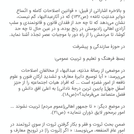
و بالاخره اشاراتی از قبیل: « قوانینِ اصلاحاتِ کامله و اتّساعِ
دوایرِ مَدنیّتِ تامّه» (ص۱۳۲) که در آثارِعبدالبهاء کَم نیست،
نشان می‌دهد که تا چه حد از فقدان قانون و قانونمندی و سلبِ
آزادیِ اهالیِ زادبومش در رنج بوده، و در عینِ حال تا چه حد
کوشا، تا مردمش را از راهِ دور با موجباتِ عصرِ تجدّد آشنا نماید.
در حوزۀ سازندگی و پیشرفت
بَسطِ فرهنگ و تعلیم و تربیتِ عمومی:
در موضعی از رسالۀ مَدَنیّه، عبدالبهاء از مخالفانِ اصلاحات
می‌پرسد: « آیا توسیعِ دایرۀِ معارف و تشدیدِ ارکانِ فنون و علومِ
نافعه از امورِ مُضرّه است ... که افرادِ هیاتِ اجتماعیّه را از حیّزِ
اَسفَلِ جهل[ پایین ترین درجۀ نادانی] به اعلیٰ افقِ دانش و
فضل متصاعد می‌فرماید؟»(ص۱۸).
در موضعِ دیگر: « تا جمهورِ اهالی[عمومِ مردم] تربیت نشوند ...
امور برمحورِ لایق دَوَران ننماید» (ص۲۱).
ضمنِ بحثِ ثروت و فقر و بکار گرفتنِ ثروت از سویِ ثروتمند در
امورِ عامّ المنفعه، می‌نویسد: « اگر [ثروت را] در ترویجِ معارف و