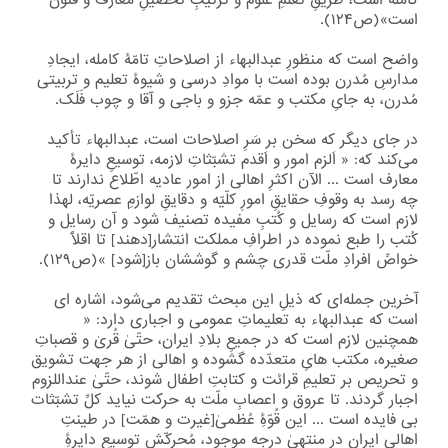
کامله است، طریقِ تَعلّمِ علوم و ترتیبِ تحصیلِ معارف و فنون
است»(ص۱۲۴).
واضح است که منظورِ عبدالبهاء از اصلاحاتِ تامّۀ کامله، ایجادِ
مدارسِ مُدرن بوده است با موادِ درسی و شیوۀ تعلیم و تربیتی
مُدرن، به جایِ مکتب و عمّه جزو و باجی و آقا و چوب فَلَک.
در جای دیگر که سخن بر سَرِ اصلاحات است، عبدالبهاء تأکید
می‌کند که: « اَلزم امور و اَقدم تشبّثاتِ لازمه، توسیعِ دایرۀ
معارف است ... الآن اکثرِ اهالی از امور عادیه اطّلاع ندارند تا
چه رسد به وقوفِ حقایقِ امورِ کلّیّه و دقایقِ لوازمِ عصریّه، لهذا
لازم است که رسایل و کُتبِ مفیده تصنیف شود و آن رسایل و
کُتب را طبع نموده در اطرافِ مملکت انتشار[دهند] تا اقلّاً
خواصِّ افرادِ ملّت قدری چشم و گوششان باز[شود] »(ص۱۲۹).
آخرین جمله‌ای که ذیلِ این مبحث تقدیم می‌شود، اشاره ای
است که عبدالبهاء به تعلیماتِ عمومی و اجباری دارد: «
همچنین لازم است که در جمیعِ بلادِ ایران، حتّیٰ قُریٰ و قصباتِ
صغیره، مکتب هایِ متعدّده گشوده و اهالی از هر جهت تشویق
و تحریص بر تعلیمِ قرائت و کتابتِ اطفال شوند، حتّیٰ عنداللزوم
اجبار گردند. تا عروق و اعصابِ ملّت به حرکت نیاید کلِّ تشبّثات
بی فایده است ... این قُوّۀِ عُظمیٰ[غیرت و همّت] در طینتِ
اهالیِ ایران در منتهیٰ درجه موجود، مُحرکّش توسیعِ دایرۀِ