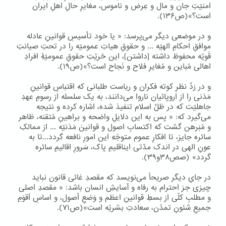
امنیّتِ جان و مال و عِرض و ناموس، مغایرِ حالِ اهلِ ایران
است؟»(ص۱۳۶).
و در موضعی دیگر می‌پرسد: « یا خود تأسیسِ قوانینِ عادله
موافقِ احکامِ الهیّه ... و حقوقِ هیاتِ عمومیّه را در تحتِ صیانتِ
قَویّه محفوظ داشته [داشتن]، این حُریّتِ حقوقِ عمومیّۀِ افرادِ
اهالی مُباین و مُغایرِ فلاح و نَجاح است؟»(ص۱۹).
و در رَدِّ نظرِ کوته فکران و ریاست طلبانی که اقتباسِ قوانینِ
مَدَنی را از اروپائیان ناروا می‌دانند، به یک سلسله از رسومِ عهدِ
جاهلیّت که در ظلِّ اسلام تنفیذ شده، اشاره کرده و نتیجه
می‌گیرد که: « پس به این دلایلِ واضحه و براهینِ مُتقنه، ظاهر
و مُبَرهن گشت که اکتسابِ اصول و قوانینَ مَدَنیّه ... از ممالکِ
سائره جایز، تا افکارِ عموم متوجّهِ این امورِ نافعه گردد...تا به
عونِ الهی در اندک مدّتی ایناقلیمِ پاک، سَرورِ اقالیمِ سائره
گردد» (صص۳۸و۳۹).
در جایِ دیگر صریحاً می‌نویسد که مقصدِ غائی قانون نباید
چیزی جز احترام به رفاه و آسایشِ انسان باشد: « مقصدِ اصلی
و مطلبِ کلّی از بسطِ قوانینِ اعظم و وَضعِ اُصول، و اساسِ اَقوَمِ
جمیعِ شئونِ تمدّن، سعادتِ بشریّه است»(ص۷۱).