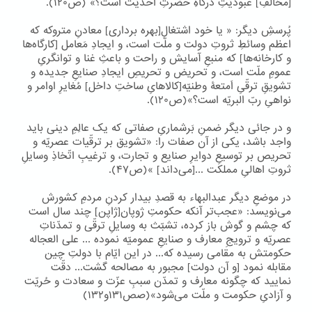
[مخالفِ] عبودیّتِ درگاهِ حضرتِ احدیّت است؟» (ص۱۲۰).
پُرسشِ دیگر: « یا خود اشتغالِ[بهره برداری] معادنِ متروکه که
اعظم وسائطِ ثروتِ دولت و ملّت است، و ایجادِ مَعامل [کارگاه‌ها
و کارخانه‌ها] که منبعِ آسایش و راحت و باعثِ غنا و توانگریِ
عمومِ ملّت است، و تحریض و تحریصِ ایجادِ صنایعِ جدیده و
تشویقِ ترقّیِ اَمتعۀ وطنیّه[کالاهایِ ساختِ داخل] مُغایرِ اوامر و
نواهیِ ربّ البریّه است؟»(ص۱۲۰).
و در جائی دیگر ضمنِ بَرشماریِ صفاتی که یک عالِمِ دینی باید
واجد باشد، یکی از آن صفات را: «تشویق بر ترقّیات عصریّه و
تحریص بر توسیعِ دوایرِ صنایع و تجارت، و ترغیبِ اتّخاذِ وسایلِ
ثروتِ اهالیِ مملکت ...[می‌داند] »(ص۴۷).
در موضعِ دیگر عبدالبهاء به قصدِ بیدار کردنِ مردمِ کشورش
می‌نویسد: «عجب‌تر آنکه حکومتِ ژوپان[ژاپن] چند سال است
که چشم و گوش باز کرده، تشبّث به وسایلِ ترقّی و تمدّناتِ
عصریّه و ترویجِ معارف و صنایعِ عمومیّه نموده ... علی العجاله
حکومتش به مقامی رسیده که... در این ایّام با دولتِ چین
مقابله نمود [و آن دولت] مجبور به مصالحه گشت... دقّت
نمایید که چگونه معارف و تمدّن سببِ عزّت و سعادت و حُریّت
و آزادیِ حکومت و ملّت می‌شود»(صص۱۳۱و۱۳۲)