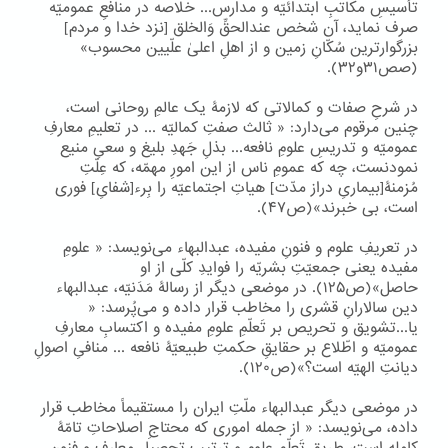
تأسیسِ مکاتبِ ابتدائیّه و مدارس... خلاصه در منافعِ عمومیّه
صرف نماید، آن شخص عندالحقِّ وَالخلق [نزد خدا و مردم]
بزرگوارترین سُکّانِ زمین و از اهلِ اعلیٰ علّیین محسوب»
(صص۳۱و۳۲).
در شرحِ صفات و کمالاتی که لازمۀ یک عالمِ روحانی است،
چنین مرقوم می‌دارد: « ثالث صفتِ کمالیّه ... در تعلیمِ معارفِ
عمومیّه و تدریسِ علومِ نافعه... بذلِ جَهدِ بلیغ و سعیِ منیع
نمودنست، چه که عمومِ ناس از این امورِ مهمّه، که عِلّتِ
مُزمنۀ[بیماریِ دراز مدّت] هیاتِ اجتماعیّه را بِرء[شفایِ] فوری
است، بی خبرند»(ص۴۷).
در تعریفِ علوم و فنونِ مفیده، عبدالبهاء می‌نویسد: « علومِ
مفیده یعنی جمعیّتِ بشریّه را فوایدِ کلّی از او
حاصل»(ص۱۲۵). در موضعی دیگر از رسالۀ مَدَنیّه، عبدالبهاء
دین سالارانِ قشری را مخاطب قرار داده و می‌پُرسد: «
یا...تشویق و تحریص بر تَعلّمِ علومِ مفیده و اکتسابِ معارفِ
عمومیّه و اطّلاع بر حقایقِ حکمتِ طبیعیّۀ نافعه ... منافیِ اصولِ
دیانتِ الهیّه است؟»(ص۱۲۰).
در موضعی دیگر عبدالبهاء ملّتِ ایران را مستقیماً مخاطب قرار
داده، می‌نویسد: « از جمله اموری که محتاجِ اصلاحاتِ تامّۀ