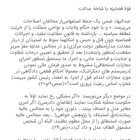
قوّۀ قضاییّه یا شاخۀ عدالت:
عبدالبهاء ضمنِ یک جملۀِ استفهامی‌از مخالفانِ اصلاحات
می‌پرسد: « و یا خود حکّامِ ولایات و نواحیِ مملکت را از حُریّتِ
مُطلقۀ سیاسیّه ... بازداشته به قانونِ حقّانیّت ُمقیّد، و اجرائاتِ
قصاصیّه چون قتل و حبس و امثالهما منوط به استیذان از دربارِ
مَعدلت مدار[منظور دولتِ مرکزی] و در مجالسِ عدلیّه مقرِّ سریرِ
سلطنت [منظور پایتخت] بعد از تحقیق و تعیینِ درجاتِ شقاوت
و جنایت و قباحتِ جانی، و اجراءِ ما یَستحقُ [منظور اجرایِ
مجازاتِ استحقاقی] مشروط به صدورِ فرمانِ عالی نمودن
[درسیستم هایِ دمکراتیک، معمولاً احکامِ قطعیِ دادگاهی در
موردِ مجازاتِ اعدام، قبل از اجرا، به امضاءِ رئیسِ کشور میرسد]
مُخرّبِ اساسِ رعیّت پَروری است؟»(صص۱۹و۲۰).
در موضعِ دیگر می‌نویسد: «اگر مشکلی رخ نماید اوّلاً به
حکومتِ محلّیّه شکایت نمایند [تقاضایِ دادرسی]، اگر امری
مغایرِ عدل و انصاف بینند... داوریِ خود را به مجالسِ عالیه
رسانند[حقِّ استیناف یا پَژوهش خواهی] ...بعد مجالسِ عالیه
صورتِ استنطاق را از محلِّ معلوم بطلبند، البتّه آن شخص
مشمولِ الطافِ عدل و داد گردد»(ص۲۴).