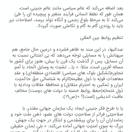
بعد اضافه می‌کند که عالمِ سیاسی مانندِ عالمِ جنینی است،
همان طور که نطفۀِ انسانی فرآیندِ متغیّر و پیچیده ای را طیّ
می‌کند تا به مرحلۀِ بلوغِ رَحِمی و آنگاه تولّد برسد، اصلاحات نیز
باید با روندی گام به گام و تکاملی صورت گیرد3.
تنظیمِ روابطِ بین المللی
عبدالبهاء در این سند به ظاهر فشرده و درعینِ حال جامع، هم
میهنانش را به مسایلی توجّه می‌دهد که بی اعتنائیِ نسبت به
آن مسایل، پس از گذشتِ یک قرن یا بیش، هنوز برایِ کشورِ ما
مساله آفرین است، مثلاً: « یا... تشبّث به وسایلِ اتّحاد با اُمَمِ
مُجاوره[تشکیلِ بلوک هایِ سیاسی/ اقتصادیِ منطقه‌ای] و عقدِ
معاهداتِ قَویّه با دُوَلِ عظیمه[الزام به شناسائیِ حقِّ حاکمیّت
ایران و تَمکین به احترامِ متقابل] و مُحافظۀ علاقاتِ ودادیّه با
دُوَلِ مُتحابّه[حفظِ روابطِ حَسَنه با دولت هایِ دوست] مخالفِ
عاقبت اندیشی [است]؟ »(ص۱۹).
یا با طرحِ فکر جنینیِ ایجاد یک سازمانِ جهانیِ مقتدر، با
صلاحیّتی فراتر از صلاحیّتِِ دولت هایِ عضو، ذهنِ ملّتِ خود و
زمامدارانِ آن را برایِ پیشقدمی و ابتکار در جهتِ یک جهشِ
بزرگ به سویِ امنیّتِ جهانی آماده می‌کند: « بلی تمدّنِ حقیقی