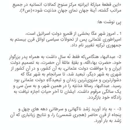
«این قطعۀ مبارکۀ ایرانیّه مرکزِ سنوحِ کمالاتِ انسانیه در جمیعِ
مراتب گشته، آینۀ جهان نمایِ جهانِ مَدَنیّت شود»(ص۶).
پِی نوشت ها:
1 ۔ امروز شهرِ عکّا بخشی از قلمروِ دولتِ اسرائیل است،
امپراطوریِ عُثمانی پس از تحولّاتِ سیاسی اوائل قرن بیستم به
جمهوری ترکیّه تغییر نام داد.
2- عبدالبهاء هنگامی‌که فقط نُه سال داشت به همراه پدر بزرگوارِ
خود، حضرتِ بهاءالّله، و بقیّۀِ عائلۀ آن حضرت، به تصمیمِ دولت
ایران و با موافقت دولت عثمانی، به آن کشور، و در آن کشور از
شهری به شهر دیگر، تبعید شد، تا سرانجام به شهر عکّا که
دشوارترین و منزوی‌ترین زندان و تبعیدگاهِ دولت عثمانی بود
رسید. عبدالبهاء رسالۀ مَدَنیّه را در همین شهر، و به سنِّ سی و
یک سالگی مرقوم داشت. ایشان تا آخرِ حیاتِ اجازه نیافت به
زادگاه خود بازگردد.
3- - به یاد آورید رُشدِ ناگهانی و سرطانیِ دهه هایِ چهل و
پنجاه از قرنِ حاضر (هجریِ شمسی) را، و نتایجِ زیانباری که آن
رُشد به بار آورد.