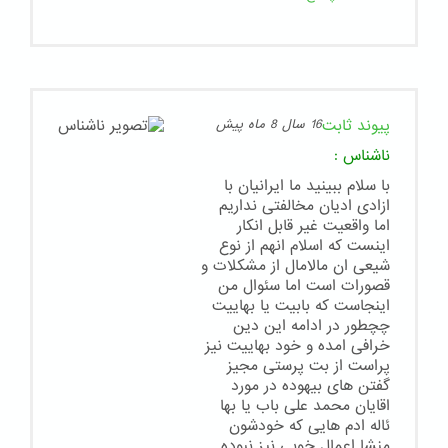
پیوند ثابت
16 سال 8 ماه پیش
ناشناس
:
با سلام ببینید ما ایرانیان با
ازادی ادیان مخالفتی نداریم
اما واقعیت غیر قابل انکار
اینست که اسلام انهم از نوع
شیعی ان مالامال از مشکلات و
قصورات است اما سئوال من
اینجاست که بابیت یا بهاییت
چچطور در ادامه این دین
خرافی امده و خود بهاییت نیز
پراست از بت پرستی مجیز
گفتن های بیهوده در مورد
اقایان محمد علی باب یا بها
ئاله ادم هایی که خودشون
منشا اعمال خوبی نیز نبوده