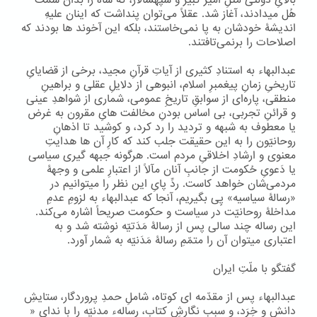
بالایِ دولتی مثلِ امیر کبیر و سپهسالار، که شاه را بدان سَمْت
هُل میدادند، آغاز شد. عقلاً می‌توان پنداشت که اینان علیهِ
اندیشۀ خودشان به پا نمی‌خاستند، بلکه این آخوند ها بودند که
اصلاحات را برنمی‌تافتند.
عبدالبهاء به استنادِ کثیری از آیاتِ قرآنِ مجید، برخی از قضایایِ
تاریخیِ زمانِ پیغمبرِ اسلام، انبوهی از دلایلِ عقلی و براهینِ
منطقی، پاره‌ای از سوابقِ تاریخِ عمومی، شماری از شواهدِ عینی
و قرائنِ تجربی، بی اساس بودنِ مخالفت هایِ مقرون به غرض
یا معطوف به شبهه و تردید را رد کرد، و کوشید تا اذهانِ
روحانیّون را به این حقیقت جلب کند که کارِ آن ها هدایتِ
معنوی و ارشادِ اخلاقیِ مردم است. هرگونه جبهه گیری سیاسی
یا دَعویِ حُکومت از جانبِ آنان مآلاً از اعتبارِ علمی‌ و وجهۀ
مردمی‌شان خواهد کاست. ردِّ پایِ این نظر را میتوانیم در
«رسالۀ سیاسیه» پِی بگیریم، آنجا که عبدالبهاء به لزومِ عدمِ
مداخلۀ روحانیّت در سیاست و حکومت صریحاً اشاره می‌کند.
این رساله چند سالی پس از رسالۀ مَدَتیّه نوشته شد و به
اعتباری میتوان آن را متمّمِ رسالۀ مَدَنیّه به شمار آورد.
گفتگو با ملّتِ ایران
عبدالبهاء پس از مقدّمه ای کوتاه، شاملِ حمدِ پروردگار، ستایشِ
دانش و خِرَد، و سبب نگارشِ کتاب، رسالهء مدنیّه را با ندایِ «