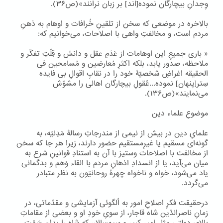
وِجدانِ بیچارگان نموده[اند] بر زبان نرانند»(ص۳۶).
بالاخره در موضعی که سخن از تلقینِ خُرافات و اوهام به ذهنِ
مردم است، و مخالفتِ واهی با اصلاحات، می‌خوانیم که:
« باری جمیعِ این اوهامات از عَدَمِ عقل و دانش و قِلّتِ تفکّر و
ملاحظه، صدور یابد، بلکه اکثرِ مُعارضین و مُسامحین فی
الحقیقه اغراضِ شخصیّۀ خود را در نقابِ اقوالِ بی فایده
سِتر[پنهان] نموده...عُقولِ بیچارگان اهالی را مشوّش
می‌نمایند»(ص۱۳۶).
موضوعِ علماء دین
علمایِ دین در بیش از نیمی‌ از مندرجاتِ رسالۀ مَدِنیّه، به
گونه‌ای مسقیم یا غیرِمستقیم حضور دارند، زیرا هر جا که سخن
از مخالفت با اصلاحات وستیز با آن به استنادِ قوانینِ شرع به
میان می‌آید، یا از انسدادِ اذهانِ مردم با القاء وَهم و بدگمانی
یاد می‌شود، خواه و ناخواه چهرۀ روحانیّون به نظر متبادر
می‌گردد.
درحقیقت فکرِ اصلاحِ امور به اُلگوئی آزمایشی و مقدّماتی، در
زمانِ ناصرالدّین شاه قاجار، از سویِ خودِ او و بعضی از مقاماتِ