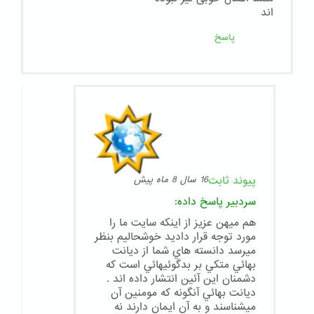
اند
پاسخ
پیوند ثابت
16 سال 8 ماه پیش
سردبیر
پاسخ داده:
هم ميهن عزيز از اينكه سايت ما را
مورد توجه قرار داديد خوشحاليم بنظر
ميرسد دانسته هاي شما از ديانت
بهائي متكي بر بدگوئيهائي است كه
دشمنان اين آئين انتشار داده اند .
ديانت بهائي آنگونه كه مومنين آن
ميشناسند و به آن ايمان دارند نه