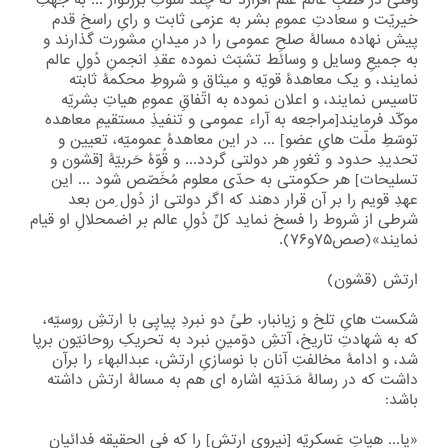
وقتی در قُطبِ عالم عَلَم افرازد که چند ملوکِ بزرگوار ... به جهتِ
خیریّت و سعادتِ عمومِ بشر به عزمی ثابت و رایِ راسخ قدم
پیش نهاده مسالۀ صلحِ عمومی را در میدانِ مشورت گذارند و
به جمیعِ وسایل و وسائط تشبّث نموده عقدِ انجمنِ دُولِ عالم
نمایند، و یک معاهدۀ قویّه و میثاق و شروطِ محکمۀ ثابته
تاسیس نمایند، و اعلان نموده به اتّفاقِ عمومِ هیاتِ بشریّه
موکّد فرمایند[مراجعه به آراء عمومی و تنفیذِ مستقیمِ معاهده
توسّطِ ملّت هایِ عضو] ... در این معاهدۀ عمومیّه، تعیین و
تحدیدِ حدود و ثغورِ هر دولتی گردد... و قُوّۀ حَربیّۀ [قشون و
تسلیحات] هر حکومتی به حدّی معلوم مُخَصّص شود ... این
عهدِ قویم را بر آن قرار دهند که اگر دولتی از دُول ِمن بعد
شرطی از شروط را فسخ نماید کلِّ دُولِ عالم بر اضمحلالِ او قیام
نمایند»(صص۷۵و۷۶).
ارتش (قشون)
شکست هایِ تلخ و زیانبار، طیِّ دو نبردِ پیاپِی با ارتشِ روسیّه،
که به شهادتِ تاریخ، آتشِ دوّمینِ نبرد به تحریکِ روحانیّون برپا
شد، و ادامۀ مخالفتِ آنان با نوسازیِ ارتش، عبدالبهاء را برآن
داشت که در رسالۀ مَدَنیّه اشاره ای هم به مسالۀ ارتش داشته
باشد:
«یا... هیاتِ عَسکریّه [نیرویِ ارتش] را که فی الحقیقه فدائیان