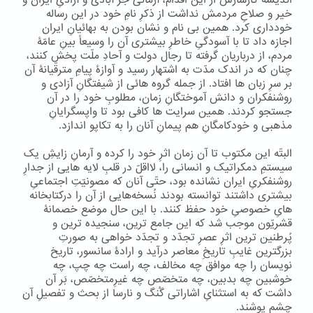
اندیشۀ کارسازش از این اقدام، آرمانی جز آبادی و آزادیِ ایران و
خیر و صلاحِ مردمش نداشت از ذکرِ نامِ خود در این رساله
خودداری کرد. همین بی نام و نشان بودن به بهائیانِ ایران
اجازه داد تا با آسودگیِ خاطرِ بیشتری آن را وسیعاً بینِ عامّۀ
مردم، از درباریان گرفته تا رجال دولت و آحادِ ملّت پخش کنند،
چنان که در اندک مدّت به اشتهار رسید و آوازۀ پیامِ مترقّیانۀ آن
بر سرِ زبان ها افتاد. از جمله گروه هائی از شیفتگانِ آزادی و
روشنفکران و دانش آموختگانِ زمان، مطلوبِ خود را در آن
جستجو کردند. همین سرایت ها کافی بود تا واپسگرایانِ
مذهبی و خودکامگانِ هم پیمانِ آنان را به تکاپو اندازد.
البتّه این مکتوب تا آن زمان اثرِ خود را کرده و آرمانِ زایشِ یک
سیستمِ دمکراتیک و انسانی را، لااقلّ در قلبِ لایه هایی از جدارِ
روشنفکریِ ایران نشانده بود، حتّی آنان که مصونیّتِ اجتماعیِ
بیشتری داشتند توانسته بودند نُسخه‌هایی از آن را درکتابخانه
هایِ خصوصیِ خود حفظ کنند. با این حال موضع خصمانۀ
قشریّون موجب شد که این جامع ترین، سنجیده ترین و
پُرطنین ترین اثرِ عصرِ تجدّد و تجدّد خواهی به صورتِ
بزرگترین غایبِ تاریخِ معاصر درآید و ارادۀ سانسور، تاریخ
نویسان را چه موافق چه مخالف، چه راست چه چپ، چه
خوشبین چه بدبین، چه متخصّص چه غیرِمتخصّص، بَر آن
داشت که به استثنایِ اشاراتی گُنگ و نارسا از بحث و تفصیلِ آن
چشم پوشند.