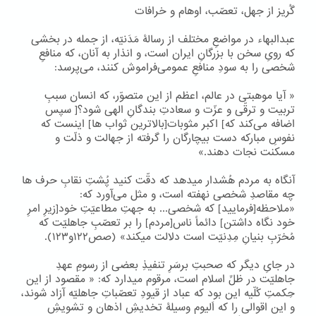
گُریز از جهل، تعصّب، اوهام و خرافات
عبدالبهاء در مواضعِ مختلف از رسالۀ مَدَنیّه، از جمله در بخشی
که رویِ سخن با بزرگانِ ایران است، و انذار به آنان، که منافعِ
شخصی را به سودِ منافعِ عمومی‌فراموش کنند، می‌پرسد:
« آیا موهبتی در عالم، اعظم از این متصوّر، که انسان سببِ
تربیت و ترقّی و عزّت و سعادتِ بندگانِ الهی شود؟[ سپس
اضافه می‌کند که] اکبر مثوبات[بالاترین ثواب ها] اینست که
نفوسِ مبارکه دست بیچارگان را گرفته از جهالت و ذلّت و
مسکنت نجات دهند.»
آنگاه به مردم هُشدار میدهد که دقّت کنید پُشتِ نقابِ حرف ها
چه مقاصدِ شخصی نهفته است، و مثل می‌آورد که:
«ملاحظه[فرمایید] که شخصی... به جهتِ مطاعیّتِ خود[زیرِ امرِ
خود نگاه داشتن] دائماً ناس[مردم] را بر تعصّبِ جاهلیّت که
مُخرّبِ بنیانِ مِدِنیّت است دلالت میکند» (صص۱۲۲و۱۲۳).
در جایِ دیگر که صحبتِ برسَرِ تنفیذِ بعضی از رسومِ عهدِ
جاهلیّت در ظلِّ اسلام است، مرقوم میدارد که: « مقصود از این
حِکمتِ کُلّیه این بود که عباد از قیودِ تعصّباتِ جاهلیّه آزاد شوند،
و این اقوالی را که اَلیوم وسیلۀ تخدیشِ اذهان و تشویشِ