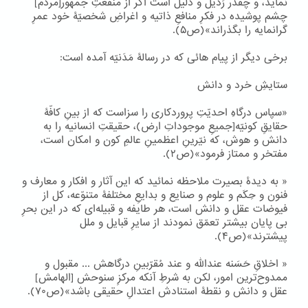
نماید، و چقدر رَذیل و ذلیل است اگر از منفعتِ جمهور[مردم]
چشم پوشیده در فکرِ منافعِ ذاتیه و اغراضِ شخصیّۀ خود عمرِ
گرانمایه را بگذراند»(ص۵).
برخی دیگر از پیام هائی که در رسالۀ مَدَنیّه آمده است:
ستایشِ خرد و دانش
«سپاس درگاهِ احدیّتِ پروردکاری را سزاست که از بینِ کافّۀ
حقایقِ کونیّه[جمیعِ موجوداتِ ارض)، حقیقتِ انسانیه را به
دانش و هوش، که نیّرینِ اعظمینِ عالمِ کون و امکان است،
مفتخر و ممتاز فرمود»(ص۲).
« به دیدۀ بصیرت ملاحظه نمائید که این آثار و افکار و معارف و
فنون و حِکَم و علوم و صنایع و بدایعِ مختلفۀ متنوّعه، کل از
فیوضات عقل و دانش است، هر طایفه و قبیله‌ای که در این بحرِ
بی پایان بیشتر تعمّق نمودند از سایرِ قبایل و ملل
پیشترند»(ص۴).
« اخلاقِ حَسَنه عندالله و عند مُقرّبینِ درگاهش ... مقبول و
ممدوح‌ترین امور، لکن به شرطِ آنکه مرکزِ سنوحش [الهامش]
عقل و دانش و نقطۀ استنادش اعتدالِ حقیقی باشد»(ص۷۰).