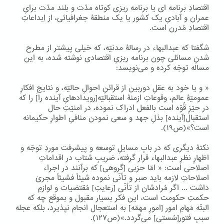
اقتصادِ برنامه ای یا برنامه ریزی کوتاه مدّت و بلند مدّت برایِ
عمران و آبادیِ یک کشور یا یک منطقۀ جغرافیائی، از اِبداعاتِ
اقتصادِ مُدرن است.
شگفتا که عبدالبهاء در رسالۀ مدنیّه، که خیلی پیشتر از مطرح
شدنِ مسائلی چون برنامه ریزیِ اقتصادی نوشته شده، به این
مساله توجّه کرده و می‌نویسد:
« و یا خود به عقلِ دوربین از قرائنِ احوالِ حالیّه، و نتایجِ افکارِ
عمومیّۀِ عالم، وقوعاتِ ازمنۀ استقبالیّه[رویدادهایِ آینده را] را که
در حیّزِ قُوّه است بالفعل ادراک نموده، در امنیّتِ حال
استقبال[آینده] بذلِ جهد و سعی نمودن منافیِ اطوارِ حکیمانه
است؟»(ص۱۹).
نکتۀ دیگری که در بابِ مسایلِ توسعه و پیشرفت موردِ توجّه و
اظهارِ نظرِ عبدالبهاء قرار گرفته، ضریبِ شتاب در اقداماتِ
اصلاحی است: « امّا حزبی [گروهی] که برآنند در اجراء
اصلاحاتِ لازمه باید صبر و تأنّی نموده شیئاً فشیئاً مجریٰ
داشت ... اگر مُرادشان از تأنّی [رعایتِ] مُقتضیات و لوازمِ
حکمتِ حکومت است، این فکر بسیار مقبول و بموقع چه که
البتّه مَهامِ امور [امورِ مهمّه] به استعجال انجام نپذیرد، بلکه عجله
سببِ فتور[سُستی] می‌گردد.»(ص۱۲۷).