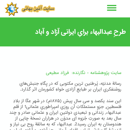
رفتن
به
محتوای
اصلی
طرحِ عبدالبهاء برایِ ایرانی آزاد و آباد
سایت پژوهشنامه - نگارنده: فرزاد مطیعی
رسالۀ مَدنیّه، پُرطنین ترین مکتوبی که در پِگاهِ جنبش‌هایِ
روشنفکریِ ایران بر طبایعِ آزادی خواهِ کشورمان اثر گذارد.
این سند یکصد و سی سال پیش (۱۸۷۵م) در شهرِ عکّا از بلادِ
فلسطین٬ جزوِ مستملکاتِ آن روزیِ امپراطوریِ عثمانی1 از قلمِ
عبدالبهاء٬ زندانی و تبعیدیِ دولتینِ ایران و عثمانی صادر و چند
سال بعد به صورتِ جُزوه ای مدوّن در هزاران نسخۀ چاپی از
هندوستان به ایران رسید2. عبدالبهاء که به سائقۀ روح بی نیاز و