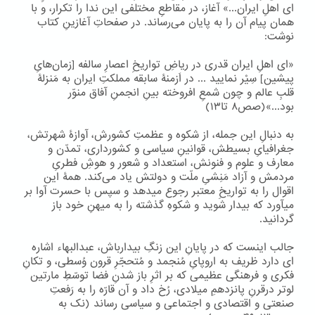
ای اهلِ ایران...» آغاز، در مقاطعِ مختلفی این ندا را تکرار، و با
همان پیام آن را به پایان می‌رساند. در صفحاتِ آغازینِ کتاب
نوشت:
«ای اهلِ ایران قدری در ریاضِ تواریخِ اعصارِ سالفه [زمان‌هایِ
پیشین] سِیْر نمایید ... در اَزمنۀ سابقه مملکتِ ایران به مَنزلۀ
قلبِ عالم و چون شمعِ افروخته بینِ انجمنِ آفاق منوّر
بود...»(صص۸ تا۱۳)
به دنبالِ این جمله، از شکوه و عظمتِ کشورش، آوازۀ شهرتش،
جغرافیایِ بسیطش، قوانینِ سیاسی و کشورداری، تمدّن و
معارف و علوم و فنونش، استعداد و شعور و هوشِ فطریِ
مردمش و آزاد مَنِشیِ ملّت و دولتش یاد می‌کند. همۀ این
اقوال را به تواریخِ معتبر رجوع میدهد و سپس با حسرت آوا بر
میآورد که بیدار شوید و شکوهِ گذشته را به میهنِ خود باز
گردانید.
جالب اینست که در پایانِ این زنگِ بیدارباش، عبدالبهاء اشاره
ای دارد ظریف به اروپایِ مُنجمد و مُتحجّرِ قرون وُسطی، و تکانِ
فکری و فرهنگی عظیمی که بر اثرِ باز شدنِ فضا توسّطِ مارتین
لوتر درقرنِ پانزدهمِ میلادی، رُخ داد و آن قارّه را به رَفعتِ
صنعتی و اقتصادی و اجتماعی و سیاسی رساند (نک به