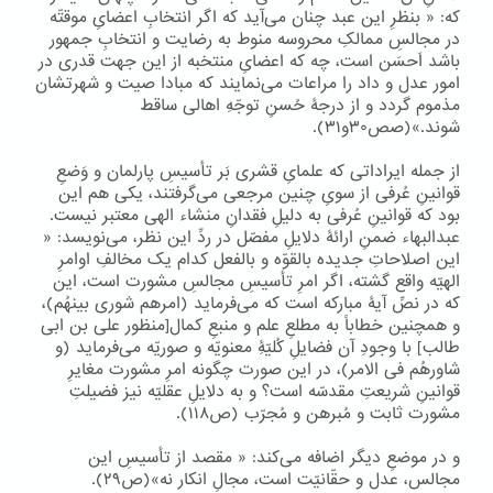
که: « بنظرِ این عبد چنان می‌آید که اگر انتخابِ اعضایِ موقتّه
در مجالسِ ممالکِ محروسه منوط به رضایت و انتخابِ جمهور
باشد اَحسَن است، چه که اعضایِ منتخبه از این جهت قدری در
امور عدل و داد را مراعات می‌نمایند که مبادا صیت و شهرتشان
مذموم گردد و از درجۀ حُسنِ توجّهِ اهالی ساقط
شوند.»(صص۳۰و۳۱).
از جمله ایراداتی که علمایِ قشری بَر تأسیسِ پارلمان و وَضعِ
قوانینِ عُرفی از سویِ چنین مرجعی می‌گرفتند، یکی هم این
بود که قوانینِ عُرفی به دلیلِ فقدانِ منشاء الهی معتبر نیست.
عبدالبهاء ضمنِ ارائۀ دلایلِ مفصّل در ردِّ این نظر، می‌نویسد: «
این اصلاحاتِ جدیده بالقوّه و بالفعل کدام یک مخالفِ اوامرِ
الهیّه واقع گشته، اگر امرِ تأسیسِ مجالسِ مشورت است، این
که در نصِّ آیۀ مبارکه است که می‌فرماید (امرهم شوری بینهُم)،
و همچنین خطاباً به مطلعِ علم و منبعِ کمال[منظور علی بن ابی
طالب] با وجودِ آن فضایلِ کُلیّۀِ معنویّه و صوریّه می‌فرماید (و
شاورهُم فی الامر)، در این صورت چگونه امرِ مشورت مغایرِ
قوانینِ شریعتِ مقدسّه است؟ و به دلایلِ عقلیّه نیز فضیلتِ
مشورت ثابت و مُبرهن و مُجرّب (ص۱۱۸).
و در موضعِ دیگر اضافه می‌کند: « مقصد از تأسیسِ این
مجالس، عدل و حقّانیّت است، مجالِ انکار نه»(ص۲۹).