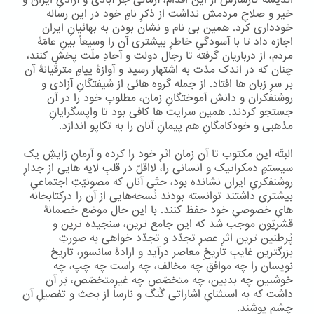
اندیشۀ کارسازش از این اقدام، آرمانی جز آبادی و آزادیِ ایران و
خیر و صلاحِ مردمش نداشت از ذکرِ نامِ خود در این رساله
خودداری کرد. همین بی نام و نشان بودن به بهائیانِ ایران
اجازه داد تا با آسودگیِ خاطرِ بیشتری آن را وسیعاً بینِ عامّۀ
مردم، از درباریان گرفته تا رجال دولت و آحادِ ملّت پخش کنند،
چنان که در اندک مدّت به اشتهار رسید و آوازۀ پیامِ مترقّیانۀ آن
بر سرِ زبان ها افتاد. از جمله گروه هائی از شیفتگانِ آزادی و
روشنفکران و دانش آموختگانِ زمان، مطلوبِ خود را در آن
جستجو کردند. همین سرایت ها کافی بود تا واپسگرایانِ
مذهبی و خودکامگانِ هم پیمانِ آنان را به تکاپو اندازد.
البتّه این مکتوب تا آن زمان اثرِ خود را کرده و آرمانِ زایشِ یک
سیستمِ دمکراتیک و انسانی را، لااقلّ در قلبِ لایه هایی از جدارِ
روشنفکریِ ایران نشانده بود، حتّی آنان که مصونیّتِ اجتماعیِ
بیشتری داشتند توانسته بودند نُسخه‌هایی از آن را درکتابخانه
هایِ خصوصیِ خود حفظ کنند. با این حال موضع خصمانۀ
قشریّون موجب شد که این جامع ترین، سنجیده ترین و
پُرطنین ترین اثرِ عصرِ تجدّد و تجدّد خواهی به صورتِ
بزرگترین غایبِ تاریخِ معاصر درآید و ارادۀ سانسور، تاریخ
نویسان را چه موافق چه مخالف، چه راست چه چپ، چه
خوشبین چه بدبین، چه متخصّص چه غیرِمتخصّص، بَر آن
داشت که به استثنایِ اشاراتی گُنگ و نارسا از بحث و تفصیلِ آن
چشم پوشند.