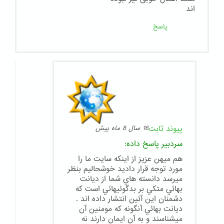
اند
پاسخ
پیوند ثابت
16 سال 8 ماه پیش
سردبیر
پاسخ داده:
هم ميهن عزيز از اينكه سايت ما را
مورد توجه قرار داديد خوشحاليم بنظر
ميرسد دانسته هاي شما از ديانت
بهائي متكي بر بدگوئيهائي است كه
دشمنان اين آئين انتشار داده اند .
ديانت بهائي آنگونه كه مومنين آن
ميشناسند و به آن ايمان دارند نه