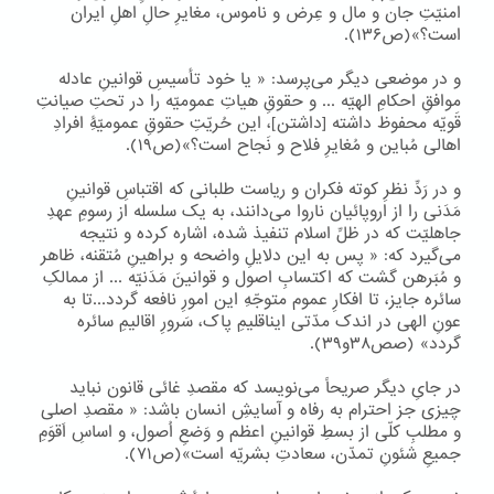
امنیّتِ جان و مال و عِرض و ناموس، مغایرِ حالِ اهلِ ایران
است؟»(ص۱۳۶).
و در موضعی دیگر می‌پرسد: « یا خود تأسیسِ قوانینِ عادله
موافقِ احکامِ الهیّه ... و حقوقِ هیاتِ عمومیّه را در تحتِ صیانتِ
قَویّه محفوظ داشته [داشتن]، این حُریّتِ حقوقِ عمومیّۀِ افرادِ
اهالی مُباین و مُغایرِ فلاح و نَجاح است؟»(ص۱۹).
و در رَدِّ نظرِ کوته فکران و ریاست طلبانی که اقتباسِ قوانینِ
مَدَنی را از اروپائیان ناروا می‌دانند، به یک سلسله از رسومِ عهدِ
جاهلیّت که در ظلِّ اسلام تنفیذ شده، اشاره کرده و نتیجه
می‌گیرد که: « پس به این دلایلِ واضحه و براهینِ مُتقنه، ظاهر
و مُبَرهن گشت که اکتسابِ اصول و قوانینَ مَدَنیّه ... از ممالکِ
سائره جایز، تا افکارِ عموم متوجّهِ این امورِ نافعه گردد...تا به
عونِ الهی در اندک مدّتی ایناقلیمِ پاک، سَرورِ اقالیمِ سائره
گردد» (صص۳۸و۳۹).
در جایِ دیگر صریحاً می‌نویسد که مقصدِ غائی قانون نباید
چیزی جز احترام به رفاه و آسایشِ انسان باشد: « مقصدِ اصلی
و مطلبِ کلّی از بسطِ قوانینِ اعظم و وَضعِ اُصول، و اساسِ اَقوَمِ
جمیعِ شئونِ تمدّن، سعادتِ بشریّه است»(ص۷۱).