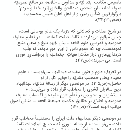
تأسیسِ مکاتبِ ابتدائیّه و مدارس... خلاصه در منافعِ عمومیّه
صرف نماید، آن شخص عندالحقِّ وَالخلق [نزد خدا و مردم]
بزرگوارترین سُکّانِ زمین و از اهلِ اعلیٰ علّیین محسوب»
(صص۳۱و۳۲).
در شرحِ صفات و کمالاتی که لازمۀ یک عالمِ روحانی است،
چنین مرقوم می‌دارد: « ثالث صفتِ کمالیّه ... در تعلیمِ معارفِ
عمومیّه و تدریسِ علومِ نافعه... بذلِ جَهدِ بلیغ و سعیِ منیع
نمودنست، چه که عمومِ ناس از این امورِ مهمّه، که عِلّتِ
مُزمنۀ[بیماریِ دراز مدّت] هیاتِ اجتماعیّه را بِرء[شفایِ] فوری
است، بی خبرند»(ص۴۷).
در تعریفِ علوم و فنونِ مفیده، عبدالبهاء می‌نویسد: « علومِ
مفیده یعنی جمعیّتِ بشریّه را فوایدِ کلّی از او
حاصل»(ص۱۲۵). در موضعی دیگر از رسالۀ مَدَنیّه، عبدالبهاء
دین سالارانِ قشری را مخاطب قرار داده و می‌پُرسد: «
یا...تشویق و تحریص بر تَعلّمِ علومِ مفیده و اکتسابِ معارفِ
عمومیّه و اطّلاع بر حقایقِ حکمتِ طبیعیّۀ نافعه ... منافیِ اصولِ
دیانتِ الهیّه است؟»(ص۱۲۰).
در موضعی دیگر عبدالبهاء ملّتِ ایران را مستقیماً مخاطب قرار
داده، می‌نویسد: « از جمله اموری که محتاجِ اصلاحاتِ تامّۀ