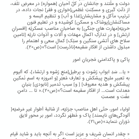
دولت و ملّتند و جانشان در کلِّ اَحیان [همواره] در معرضِ تلف،
از ذلّتِ کُبری و مسکِنتِ عُظمی[خواری و فقر] نجات داده، در
ترتیبِ مآکل و مشاربشان[غذا و آب] و تنظیمِ البسه و
مساکنشان[پوشاک و مسکن] کوشیده و در تعلیمِ فنون
حَربیّه[مهارت هایِ جنگی] به صاحبانِ مناصبِ عسکریّه [افسرانِ
ارتش] و در تدارکِ اکمالِ مهمّات و آلات و اَدَواتِ ناریّه [تامینِ
سلاح هایِ آتشیِ سنگین و سبُک] کمالِ سعی و اهتمام را
مبذول داشتن از افکارِ سَقیمه[نادُرست] است؟»(ص۲۰).
پاکی و پاکدامنیِ مُجریانِ امور
« یا... سَدِ ابوابِ رُشوت و بِرطیل[منعِ رُشوه و ارتشاء]، که اَلیوم
به تعبیرِ ملیحِ پیشکش و تعارف مُعبّر [و امروزه به اسمِ نَمکینِ
پیشکش و هدیه معروف] [ و] سببِ تَدمیر [نابودی] بنیانِ
مَعدلت است... از افکارِ سقیمه است؟»(ص۲۰).« تا ... دامنِ
عفّت و عصمتِ
اولیاء امور، حتّی اهلِ مناصبِ جزئیّه، از شائبۀ اَطوارِ غیرِ مَرضیّه[
آلودگی‌هایِ ناپسند] پاک و مُطهَر نگردد، امور بر محورِ لایق
دَوَران ننماید»(ص۲۱).
« چقدر انسان شریف و عزیز است اگر به آنچه باید و شاید قیام