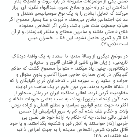
ضمنِ یکی از موضوعات مطروحه در بارۀِ ثروت و اهمیّتِ بکار
انداختنِ آن در راهِ خیر و صلاح عموم، عبدالبهاء نظریّه ای ابراز
می‌کند که تمایلِ ایشان را به یک نوع سوسیالیسمِ مُعتدل و
عدالتِ اجتماعی نشان می‌دهد: « ثروت و غنا بسیار ممدوح اگر
هیأتِ جمعیّتِ ملّت غنی باشد، ولکن اگر اشخاصِ معدوده
غنایِ فاحش داشته و سایرین محتاج و مفتَقر [نیازمند]، و از آن
غنا اثر و ثمری حاصل نشود، این غنا ... خسرانِ مبین
است»(ص۳۱).
در موضعِ دیگری از رسالۀ مدنیّه با استناد به یک واقعۀ دردناکِ
تاریخی، از زیان هایِ ناشی از فقدان قانون و استیلایِ
دیکتاتوری، چنین یاد میکند: « متواتراً مسموع گشت که حاکمِ
گلپایگان در زمانِ صدارتِ حاجی میرزا آقاسی، بدونِ سئوال و
جواب و استیذان ... سیزده نفر... کدخدایانِ قُرایِ گلپایگان را که
از سُلالۀ طاهره بودند، من دونِ جُرم در یک ساعت در نهایتِ
مظلومیّت گردن بُرید، اهالیِ مملکتِ ایران در زمانی متجاوز از
صد کُرور [پنجاه میلیون] بودند، به سببِ بعضی حروباتِ داخله و
اکثر به جهتِ عدمِ قوانینِ سیاسیّه و مطلق العنانِ وَالاراده بودنِ
وُلات و حُکّام تلف شده کم کم به مرورِ ایّام[بیش از] خُمسِ
اهالی باقی نماند، چه که حُکّام به ارادۀ خود هر نَفْسِ بی
جُرمیرا [که] خواستند به آتشِ قهر و شکنجه بگداختند، و یا خود
قاتلِ مثبوتِ شرعیِ اشخاصِ عدیده را به جهتِ اغراضِ ذاتیه
بنواختند»(ص۱۱۹).