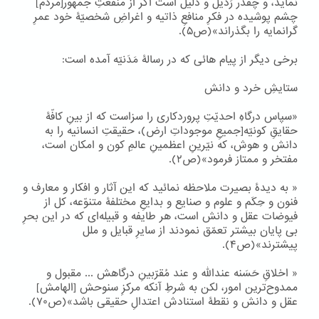
نماید، و چقدر رَذیل و ذلیل است اگر از منفعتِ جمهور[مردم]
چشم پوشیده در فکرِ منافعِ ذاتیه و اغراضِ شخصیّۀ خود عمرِ
گرانمایه را بگذراند»(ص۵).
برخی دیگر از پیام هائی که در رسالۀ مَدَنیّه آمده است:
ستایشِ خرد و دانش
«سپاس درگاهِ احدیّتِ پروردکاری را سزاست که از بینِ کافّۀ
حقایقِ کونیّه[جمیعِ موجوداتِ ارض)، حقیقتِ انسانیه را به
دانش و هوش، که نیّرینِ اعظمینِ عالمِ کون و امکان است،
مفتخر و ممتاز فرمود»(ص۲).
« به دیدۀ بصیرت ملاحظه نمائید که این آثار و افکار و معارف و
فنون و حِکَم و علوم و صنایع و بدایعِ مختلفۀ متنوّعه، کل از
فیوضات عقل و دانش است، هر طایفه و قبیله‌ای که در این بحرِ
بی پایان بیشتر تعمّق نمودند از سایرِ قبایل و ملل
پیشترند»(ص۴).
« اخلاقِ حَسَنه عندالله و عند مُقرّبینِ درگاهش ... مقبول و
ممدوح‌ترین امور، لکن به شرطِ آنکه مرکزِ سنوحش [الهامش]
عقل و دانش و نقطۀ استنادش اعتدالِ حقیقی باشد»(ص۷۰).