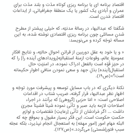
اقتصادِ برنامه ای یا برنامه ریزی کوتاه مدّت و بلند مدّت برایِ
عمران و آبادیِ یک کشور یا یک منطقۀ جغرافیائی، از اِبداعاتِ
اقتصادِ مُدرن است.
شگفتا که عبدالبهاء در رسالۀ مدنیّه، که خیلی پیشتر از مطرح
شدنِ مسائلی چون برنامه ریزیِ اقتصادی نوشته شده، به این
مساله توجّه کرده و می‌نویسد:
« و یا خود به عقلِ دوربین از قرائنِ احوالِ حالیّه، و نتایجِ افکارِ
عمومیّۀِ عالم، وقوعاتِ ازمنۀ استقبالیّه[رویدادهایِ آینده را] را که
در حیّزِ قُوّه است بالفعل ادراک نموده، در امنیّتِ حال
استقبال[آینده] بذلِ جهد و سعی نمودن منافیِ اطوارِ حکیمانه
است؟»(ص۱۹).
نکتۀ دیگری که در بابِ مسایلِ توسعه و پیشرفت موردِ توجّه و
اظهارِ نظرِ عبدالبهاء قرار گرفته، ضریبِ شتاب در اقداماتِ
اصلاحی است: « امّا حزبی [گروهی] که برآنند در اجراء
اصلاحاتِ لازمه باید صبر و تأنّی نموده شیئاً فشیئاً مجریٰ
داشت ... اگر مُرادشان از تأنّی [رعایتِ] مُقتضیات و لوازمِ
حکمتِ حکومت است، این فکر بسیار مقبول و بموقع چه که
البتّه مَهامِ امور [امورِ مهمّه] به استعجال انجام نپذیرد، بلکه عجله
سببِ فتور[سُستی] می‌گردد.»(ص۱۲۷).