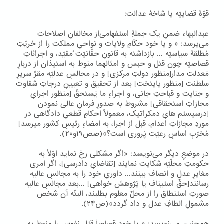
قوّۀ قضاییّه یا شاخۀ عدالت:
عبدالبهاء ضمنِ یک جملۀِ استفهامی‌از مخالفانِ اصلاحات
می‌پرسد: « و یا خود حکّامِ ولایات و نواحیِ مملکت را از حُریّتِ
مُطلقۀ سیاسیّه ... بازداشته به قانونِ حقّانیّت ُمقیّد، و اجرائاتِ
قصاصیّه چون قتل و حبس و امثالهما منوط به استیذان از دربارِ
مَعدلت مدار[منظور دولتِ مرکزی] و در مجالسِ عدلیّه مقرِّ سریرِ
سلطنت [منظور پایتخت] بعد از تحقیق و تعیینِ درجاتِ شقاوت
و جنایت و قباحتِ جانی، و اجراءِ ما یَستحقُ [منظور اجرایِ
مجازاتِ استحقاقی] مشروط به صدورِ فرمانِ عالی نمودن
[درسیستم هایِ دمکراتیک، معمولاً احکامِ قطعیِ دادگاهی در
موردِ مجازاتِ اعدام، قبل از اجرا، به امضاءِ رئیسِ کشور میرسد]
مُخرّبِ اساسِ رعیّت پَروری است؟»(صص۱۹و۲۰).
در موضعِ دیگر می‌نویسد: «اگر مشکلی رخ نماید اوّلاً به
حکومتِ محلّیّه شکایت نمایند [تقاضایِ دادرسی]، اگر امری
مغایرِ عدل و انصاف بینند... داوریِ خود را به مجالسِ عالیه
رسانند[حقِّ استیناف یا پَژوهش خواهی] ...بعد مجالسِ عالیه
صورتِ استنطاق را از محلِّ معلوم بطلبند، البتّه آن شخص
مشمولِ الطافِ عدل و داد گردد»(ص۲۴).