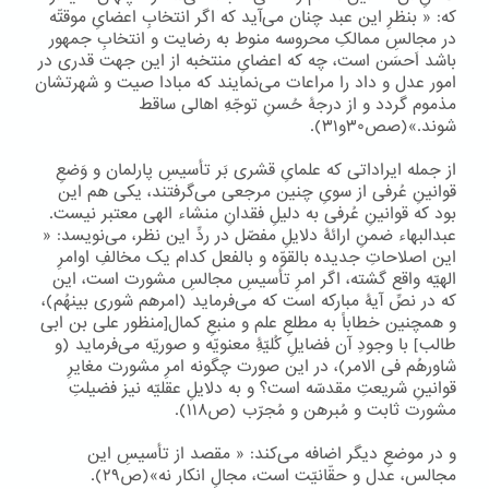
که: « بنظرِ این عبد چنان می‌آید که اگر انتخابِ اعضایِ موقتّه
در مجالسِ ممالکِ محروسه منوط به رضایت و انتخابِ جمهور
باشد اَحسَن است، چه که اعضایِ منتخبه از این جهت قدری در
امور عدل و داد را مراعات می‌نمایند که مبادا صیت و شهرتشان
مذموم گردد و از درجۀ حُسنِ توجّهِ اهالی ساقط
شوند.»(صص۳۰و۳۱).
از جمله ایراداتی که علمایِ قشری بَر تأسیسِ پارلمان و وَضعِ
قوانینِ عُرفی از سویِ چنین مرجعی می‌گرفتند، یکی هم این
بود که قوانینِ عُرفی به دلیلِ فقدانِ منشاء الهی معتبر نیست.
عبدالبهاء ضمنِ ارائۀ دلایلِ مفصّل در ردِّ این نظر، می‌نویسد: «
این اصلاحاتِ جدیده بالقوّه و بالفعل کدام یک مخالفِ اوامرِ
الهیّه واقع گشته، اگر امرِ تأسیسِ مجالسِ مشورت است، این
که در نصِّ آیۀ مبارکه است که می‌فرماید (امرهم شوری بینهُم)،
و همچنین خطاباً به مطلعِ علم و منبعِ کمال[منظور علی بن ابی
طالب] با وجودِ آن فضایلِ کُلیّۀِ معنویّه و صوریّه می‌فرماید (و
شاورهُم فی الامر)، در این صورت چگونه امرِ مشورت مغایرِ
قوانینِ شریعتِ مقدسّه است؟ و به دلایلِ عقلیّه نیز فضیلتِ
مشورت ثابت و مُبرهن و مُجرّب (ص۱۱۸).
و در موضعِ دیگر اضافه می‌کند: « مقصد از تأسیسِ این
مجالس، عدل و حقّانیّت است، مجالِ انکار نه»(ص۲۹).