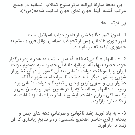
«این قطعۀ مبارکۀ ایرانیّه مرکزِ سنوحِ کمالاتِ انسانیه در جمیعِ
مراتب گشته، آینۀ جهان نمایِ جهانِ مَدَنیّت شود»(ص۶).
پِی نوشت ها:
1 ۔ امروز شهرِ عکّا بخشی از قلمروِ دولتِ اسرائیل است،
امپراطوریِ عُثمانی پس از تحولّاتِ سیاسی اوائل قرن بیستم به
جمهوری ترکیّه تغییر نام داد.
2- عبدالبهاء هنگامی‌که فقط نُه سال داشت به همراه پدر بزرگوارِ
خود، حضرتِ بهاءالّله، و بقیّۀِ عائلۀ آن حضرت، به تصمیمِ دولت
ایران و با موافقت دولت عثمانی، به آن کشور، و در آن کشور از
شهری به شهر دیگر، تبعید شد، تا سرانجام به شهر عکّا که
دشوارترین و منزوی‌ترین زندان و تبعیدگاهِ دولت عثمانی بود
رسید. عبدالبهاء رسالۀ مَدَنیّه را در همین شهر، و به سنِّ سی و
یک سالگی مرقوم داشت. ایشان تا آخرِ حیاتِ اجازه نیافت به
زادگاه خود بازگردد.
3- - به یاد آورید رُشدِ ناگهانی و سرطانیِ دهه هایِ چهل و
پنجاه از قرنِ حاضر (هجریِ شمسی) را، و نتایجِ زیانباری که آن
رُشد به بار آورد.