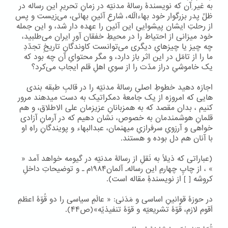
به غیر ِآن که نویسندۀ رسالۀ مدنیّه در زمانِ تحریرِ این رساله در
ظلِّ پدر بزرگوار خود بهاءالّله، شارعِ آئینِ بهائی، می‌زیست و پس
از رحلتِ ایشان پیشواییِ این آئین را عهده دار شد، و این جمله
خود میزانی از احتیاط را در محیطِ خفقان آورِ ایران می‌طلبید،
چه چیز یا چیزهایِ دیگری می‌توانست کاوندگانِ تاریخِ تجدّدِ
ما را از تامّل در این اثر باز دارد، و مگر محتوایِ آن چه بود که
یک خاموشیِ دراز مدّت را از سویِ اهلِ قلم ایجاب می‌کرد؟
اجازه دهید خطوطِ اصلیِ رسالۀ مدنیّه را در قالبِ طبقه بندی
هایی که امروزه از یک جامعۀ دمکراتیک به دست میدهند مرور
کنیم ، بدان مقصد که به همزبانانِ عزیزمان علی الاطلاق، و هم
قلمانِ هوشمندمان به خصوص، نشان دهیم که در آرمانِ آزادی
خواهی و آرزویِ سرفرازیِ میهنمان، عبدالبهاء و پویندگانِ راهِ او
با آنان هم دل بوده و هستند.
(عباراتی که ذیلاً به نَقلِ از رسالۀ مدنیّه در گیومه خواهد آمد «
» ، از چاپِ چهارمِ این رساله۔ آلمان۱۹۸۴م ۔ و توضیحاتِ داخلِ
کروشه [ ] از نویسندۀِ مقاله است).
در حوزۀ قوانینِ اساسی و مَدَنی: « عالَمِ سیاسی را دو قُوّۀ اعظمِ
اَقوم لازم، قُوّۀ تشریعیّه و قوّۀ تنفیذیّه»(ص۴۴).