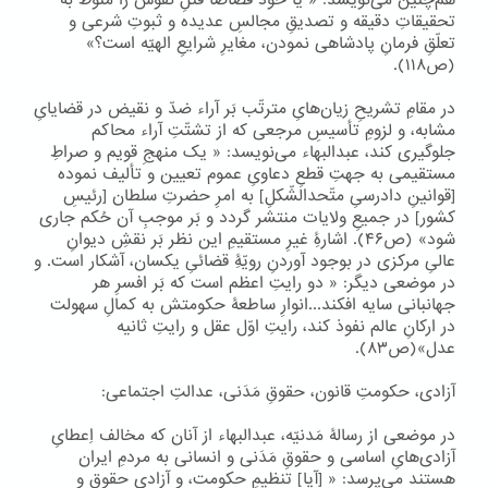
هم‌چنین می‌نویسد: « یا خود قصاصاً قتلِ نفوس را منوط به
تحقیقاتِ دقیقه و تصدیقِ مجالسِ عدیده و ثبوتِ شرعی و
تعلّقِ فرمانِ پادشاهی نمودن، مغایرِ شرایعِ الهیّه است؟»
(ص۱۱۸).
در مقامِ تشریحِ زیان‌هایِ مترتّب بَر آراء ضدّ و نقیض در قضایایِ
مشابه، و لزومِ تأسیسِ مرجعی که از تشتّتِ آراء محاکم
جلوگیری کند، عبدالبهاء می‌نویسد: « یک منهجِ قویم و صراطِ
مستقیمی به جهتِ قطعِ دعاویِ عموم تعیین و تألیف نموده
[قوانینِ دادرسیِ متّحدالشّکلِ] به امرِ حضرتِ سلطان [رئیسِ
کشور] در جمیعِ ولایات منتشر گردد و بَر موجبِ آن حُکم جاری
شود» (ص۴۶). اشارۀِ غیرِ مستقیمِ این نظر بَر نقشِ دیوانِ
عالیِ مرکزی در بوجود آوردنِ رویّۀِ قضائیِ یکسان، آشکار است. و
در موضعی دیگر: « دو رایتِ اعظم است که بَر افسرِ هر
جهانبانی سایه افکند...انوارِ ساطعۀ حکومتش به کمالِ سهولت
در ارکانِ عالم نفوذ کند، رایتِ اوّل عقل و رایتِ ثانیه
عدل»(ص۸۳).
آزادی، حکومتِ قانون، حقوقِ مَدَنی، عدالتِ اجتماعی:
در موضعی از رسالۀ مَدنیّه، عبدالبهاء از آنان که مخالف اِعطایِ
آزادی‌هایِ اساسی و حقوقِ مَدَنی و انسانی به مردمِ ایران
هستند می‌پرسد: « [آیا] تنظیمِ حکومت، و آزادیِ حقوق و