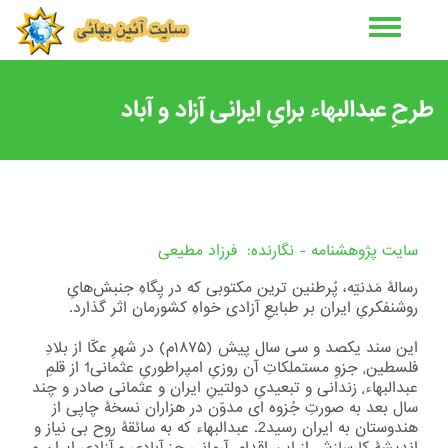
رفتن
به
محتوای
اصلی
طرحِ عبدالبهاء برایِ ایرانی آزاد و آباد
سایت پژوهشنامه - نگارنده: فرزاد مطیعی
رسالۀ مَدنیّه، پُرطنین ترین مکتوبی که در پِگاهِ جنبش‌هایِ
روشنفکریِ ایران بر طبایعِ آزادی خواهِ کشورمان اثر گذارد.
این سند یکصد و سی سال پیش (۱۸۷۵م) در شهرِ عکّا از بلادِ
فلسطین٬ جزوِ مستملکاتِ آن روزیِ امپراطوریِ عثمانی1 از قلمِ
عبدالبهاء٬ زندانی و تبعیدیِ دولتینِ ایران و عثمانی صادر و چند
سال بعد به صورتِ جُزوه ای مدوّن در هزاران نسخۀ چاپی از
هندوستان به ایران رسید2. عبدالبهاء که به سائقۀ روح بی نیاز و