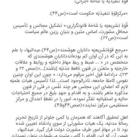
قُوّۀِ تنفیذیّه یا شاخۀ اجرائی:
«مرکزِقوّۀِ تنفیذیّه حکومت است»(ص۴۴).
قُوّۀِ تشریعیّه یا شاخۀ قانونگزاری:« تشکیلِ مجالس و تأسیسِ
محافلِ مشورت، اساسِ متین و بنیانِ رزینِ عالَمِ سیاست
است»(ص۲۲).
«مرجعِ قوّۀِتشریعیّه دانایانِ هوشمند»(ص۴۴).عبدالبهاء با علم
به این که در آن اَوان کم بوده‌انددانایانِ هوشمندی که
متخصّص در « ... ضبط و ربطِ مهامِّ داخلیّه و روابط و علاقاتِ
خارجیّه و متفنّن در فنونِ نافعۀِ مَدَنیّه [باشند]...»(صص ۲۲ و
۲۳)، درادامۀ قولِ اخیر مرقوم می‌دارد: « چون این اوان چنین
نفوسِ کاملۀِ جامعه، نادرالوجود است....لذا تأسیسِ هیاتِ علمیّه
لازم که اعضایِ این مجلس هر چند نَفْس در فنّی از فنون
مذکوره ماهر باشند، و به اقدام و جهدِ بلیغ در جمیعِ احتیاجاتِ
حالیّه و استقبالیّه تفکّر نموده، امور را در نقطۀِ اعتدال و مرکزِ
مستقیمی مرکوز نمایند»(صص۴۴و۴۵).
اهلِ تحقیق آگاهند که همزمان یا کمی جلوتر از تاریخِ تحریرِ
رسالۀِ مدنیّه، یک هیاتِ مشورتی از سویِ پادشاه تعیین شده
بود تا در مهامِّ امور طرفِ مشورتِ دولت قرار گیرد. عبدالبهاء
ضمنِ آن که این اقدام را گامی مثبت می‌شمارد، پنهان نمیدارد