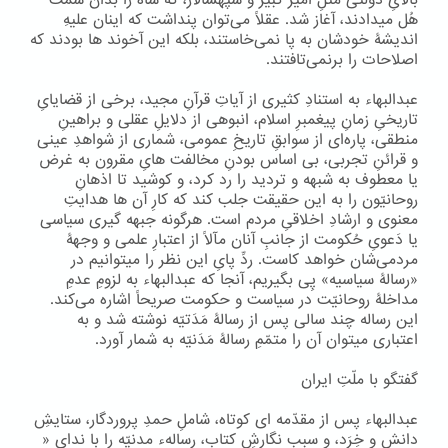
بالایِ دولتی مثلِ امیر کبیر و سپهسالار، که شاه را بدان سَمْت
هُل میدادند، آغاز شد. عقلاً می‌توان پنداشت که اینان علیهِ
اندیشۀ خودشان به پا نمی‌خاستند، بلکه این آخوند ها بودند که
اصلاحات را برنمی‌تافتند.
عبدالبهاء به استنادِ کثیری از آیاتِ قرآنِ مجید، برخی از قضایایِ
تاریخیِ زمانِ پیغمبرِ اسلام، انبوهی از دلایلِ عقلی و براهینِ
منطقی، پاره‌ای از سوابقِ تاریخِ عمومی، شماری از شواهدِ عینی
و قرائنِ تجربی، بی اساس بودنِ مخالفت هایِ مقرون به غرض
یا معطوف به شبهه و تردید را رد کرد، و کوشید تا اذهانِ
روحانیّون را به این حقیقت جلب کند که کارِ آن ها هدایتِ
معنوی و ارشادِ اخلاقیِ مردم است. هرگونه جبهه گیری سیاسی
یا دَعویِ حُکومت از جانبِ آنان مآلاً از اعتبارِ علمی‌ و وجهۀ
مردمی‌شان خواهد کاست. ردِّ پایِ این نظر را میتوانیم در
«رسالۀ سیاسیه» پِی بگیریم، آنجا که عبدالبهاء به لزومِ عدمِ
مداخلۀ روحانیّت در سیاست و حکومت صریحاً اشاره می‌کند.
این رساله چند سالی پس از رسالۀ مَدَتیّه نوشته شد و به
اعتباری میتوان آن را متمّمِ رسالۀ مَدَنیّه به شمار آورد.
گفتگو با ملّتِ ایران
عبدالبهاء پس از مقدّمه ای کوتاه، شاملِ حمدِ پروردگار، ستایشِ
دانش و خِرَد، و سبب نگارشِ کتاب، رسالهء مدنیّه را با ندایِ «