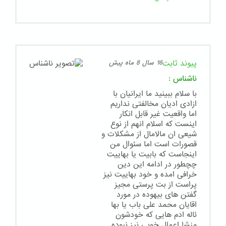
پیوند ثابت
16 سال 8 ماه پیش
ناشناس
:
با سلام ببینید ما ایرانیان با
ازادی ادیان مخالفتی نداریم
اما واقعیت غیر قابل انکار
اینست که اسلام انهم از نوع
شیعی ان مالامال از مشکلات و
قصورات است اما سئوال من
اینجاست که بابیت یا بهاییت
چچطور در ادامه این دین
خرافی امده و خود بهاییت نیز
پراست از بت پرستی مجیز
گفتن های بیهوده در مورد
اقایان محمد علی باب یا بها
ئاله ادم هایی که خودشون
منشا اعمال خوبی نیز نبوده