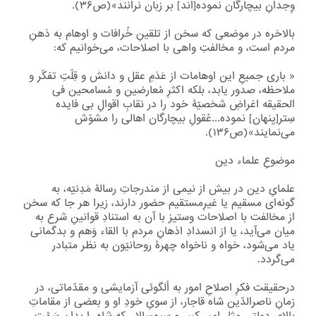
وِجدانِ بیچارگان نموده[اند] بر زبان نرانند»(ص۳۶).
بالاخره در موضعی که سخن از تلقینِ خُرافات و اوهام به ذهنِ
مردم است، و مخالفتِ واهی با اصلاحات، می‌خوانیم که:
« باری جمیعِ این اوهامات از عَدَمِ عقل و دانش و قِلّتِ تفکّر و
ملاحظه، صدور یابد، بلکه اکثرِ مُعارضین و مُسامحین فی
الحقیقه اغراضِ شخصیّۀ خود را در نقابِ اقوالِ بی فایده
سِتر[پنهان] نموده...عُقولِ بیچارگان اهالی را مشوّش
می‌نمایند»(ص۱۳۶).
موضوعِ علماء دین
علمایِ دین در بیش از نیمی‌ از مندرجاتِ رسالۀ مَدِنیّه، به
گونه‌ای مسقیم یا غیرِمستقیم حضور دارند، زیرا هر جا که سخن
از مخالفت با اصلاحات وستیز با آن به استنادِ قوانینِ شرع به
میان می‌آید، یا از انسدادِ اذهانِ مردم با القاء وَهم و بدگمانی
یاد می‌شود، خواه و ناخواه چهرۀ روحانیّون به نظر متبادر
می‌گردد.
درحقیقت فکرِ اصلاحِ امور به اُلگوئی آزمایشی و مقدّماتی، در
زمانِ ناصرالدّین شاه قاجار، از سویِ خودِ او و بعضی از مقاماتِ