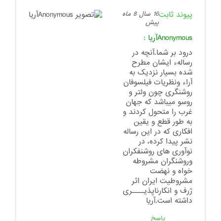
پیوند ثابت
16 سال 8 ماه
پیش
Anonymousآریا
:
درود بر شما.آنچه در
رسالهء ایشان مطرح
شده بسیار نزدیک به
آراء ونظریات فیلسوفان
روشنگری چون ولتر و
روسو میباشد که جهان
غرب را متحول کردند و
به طور قطع و یقین
افکاری که در این رساله
نشر پیدا کرده، در
نوآوری های روشنفکران
وروشنگران مشروطه
خواه و نهضت
مشروطیت ایران اثر
ژرف و انکارناپذیــــری
داشته است.آریا
پاسخ