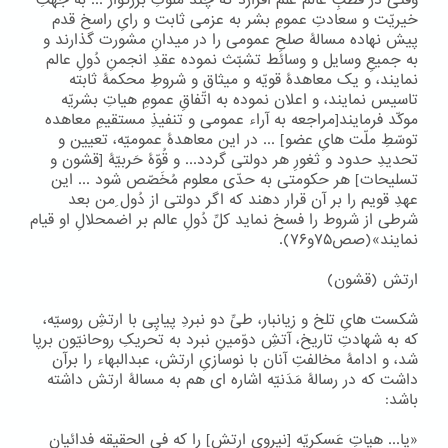
وقتی در قُطبِ عالم عَلَم افرازد که چند ملوکِ بزرگوار ... به جهتِ
خیریّت و سعادتِ عمومِ بشر به عزمی ثابت و رایِ راسخ قدم
پیش نهاده مسالۀ صلحِ عمومی را در میدانِ مشورت گذارند و
به جمیعِ وسایل و وسائط تشبّث نموده عقدِ انجمنِ دُولِ عالم
نمایند، و یک معاهدۀ قویّه و میثاق و شروطِ محکمۀ ثابته
تاسیس نمایند، و اعلان نموده به اتّفاقِ عمومِ هیاتِ بشریّه
موکّد فرمایند[مراجعه به آراء عمومی و تنفیذِ مستقیمِ معاهده
توسّطِ ملّت هایِ عضو] ... در این معاهدۀ عمومیّه، تعیین و
تحدیدِ حدود و ثغورِ هر دولتی گردد... و قُوّۀ حَربیّۀ [قشون و
تسلیحات] هر حکومتی به حدّی معلوم مُخَصّص شود ... این
عهدِ قویم را بر آن قرار دهند که اگر دولتی از دُول ِمن بعد
شرطی از شروط را فسخ نماید کلِّ دُولِ عالم بر اضمحلالِ او قیام
نمایند»(صص۷۵و۷۶).
ارتش (قشون)
شکست هایِ تلخ و زیانبار، طیِّ دو نبردِ پیاپِی با ارتشِ روسیّه،
که به شهادتِ تاریخ، آتشِ دوّمینِ نبرد به تحریکِ روحانیّون برپا
شد، و ادامۀ مخالفتِ آنان با نوسازیِ ارتش، عبدالبهاء را برآن
داشت که در رسالۀ مَدَنیّه اشاره ای هم به مسالۀ ارتش داشته
باشد:
«یا... هیاتِ عَسکریّه [نیرویِ ارتش] را که فی الحقیقه فدائیان