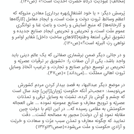
[مخالفِ] عبودیّتِ درگاهِ حضرتِ احدیّت است؟» (ص۱۲۰).
پُرسشِ دیگر: « یا خود اشتغالِ[بهره برداری] معادنِ متروکه که
اعظم وسائطِ ثروتِ دولت و ملّت است، و ایجادِ مَعامل [کارگاه‌ها
و کارخانه‌ها] که منبعِ آسایش و راحت و باعثِ غنا و توانگریِ
عمومِ ملّت است، و تحریض و تحریصِ ایجادِ صنایعِ جدیده و
تشویقِ ترقّیِ اَمتعۀ وطنیّه[کالاهایِ ساختِ داخل] مُغایرِ اوامر و
نواهیِ ربّ البریّه است؟»(ص۱۲۰).
و در جائی دیگر ضمنِ بَرشماریِ صفاتی که یک عالِمِ دینی باید
واجد باشد، یکی از آن صفات را: «تشویق بر ترقّیات عصریّه و
تحریص بر توسیعِ دوایرِ صنایع و تجارت، و ترغیبِ اتّخاذِ وسایلِ
ثروتِ اهالیِ مملکت ...[می‌داند] »(ص۴۷).
در موضعِ دیگر عبدالبهاء به قصدِ بیدار کردنِ مردمِ کشورش
می‌نویسد: «عجب‌تر آنکه حکومتِ ژوپان[ژاپن] چند سال است
که چشم و گوش باز کرده، تشبّث به وسایلِ ترقّی و تمدّناتِ
عصریّه و ترویجِ معارف و صنایعِ عمومیّه نموده ... علی العجاله
حکومتش به مقامی رسیده که... در این ایّام با دولتِ چین
مقابله نمود [و آن دولت] مجبور به مصالحه گشت... دقّت
نمایید که چگونه معارف و تمدّن سببِ عزّت و سعادت و حُریّت
و آزادیِ حکومت و ملّت می‌شود»(صص۱۳۱و۱۳۲)