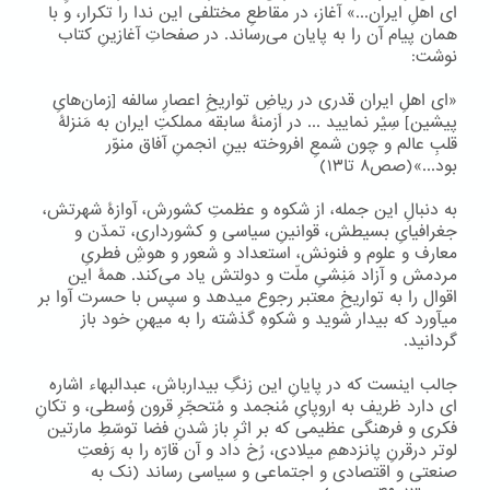
ای اهلِ ایران...» آغاز، در مقاطعِ مختلفی این ندا را تکرار، و با
همان پیام آن را به پایان می‌رساند. در صفحاتِ آغازینِ کتاب
نوشت:
«ای اهلِ ایران قدری در ریاضِ تواریخِ اعصارِ سالفه [زمان‌هایِ
پیشین] سِیْر نمایید ... در اَزمنۀ سابقه مملکتِ ایران به مَنزلۀ
قلبِ عالم و چون شمعِ افروخته بینِ انجمنِ آفاق منوّر
بود...»(صص۸ تا۱۳)
به دنبالِ این جمله، از شکوه و عظمتِ کشورش، آوازۀ شهرتش،
جغرافیایِ بسیطش، قوانینِ سیاسی و کشورداری، تمدّن و
معارف و علوم و فنونش، استعداد و شعور و هوشِ فطریِ
مردمش و آزاد مَنِشیِ ملّت و دولتش یاد می‌کند. همۀ این
اقوال را به تواریخِ معتبر رجوع میدهد و سپس با حسرت آوا بر
میآورد که بیدار شوید و شکوهِ گذشته را به میهنِ خود باز
گردانید.
جالب اینست که در پایانِ این زنگِ بیدارباش، عبدالبهاء اشاره
ای دارد ظریف به اروپایِ مُنجمد و مُتحجّرِ قرون وُسطی، و تکانِ
فکری و فرهنگی عظیمی که بر اثرِ باز شدنِ فضا توسّطِ مارتین
لوتر درقرنِ پانزدهمِ میلادی، رُخ داد و آن قارّه را به رَفعتِ
صنعتی و اقتصادی و اجتماعی و سیاسی رساند (نک به