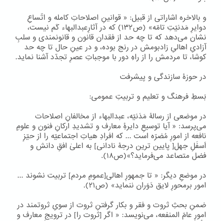
و بالاخره اشاراتی از قبیل: « قوانینِ اصلاحاتِ کامله و اتّساعِ
دوایرِ مَدنیّتِ تامّه» (ص۱۳۲) که در آثارِعبدالبهاء کَم نیست،
نشان می‌دهد که تا چه حد از فقدان قانون و قانونمندی و سلبِ
آزادیِ اهالیِ زادبومش در رنج بوده، و در عینِ حال تا چه حد
کوشا، تا مردمش را از راهِ دور با موجباتِ عصرِ تجدّد آشنا نماید.
در حوزۀ سازندگی و پیشرفت
بَسطِ فرهنگ و تعلیم و تربیتِ عمومی:
در موضعی از رسالۀ مَدَنیّه، عبدالبهاء از مخالفانِ اصلاحات
می‌پرسد: « آیا توسیعِ دایرۀِ معارف و تشدیدِ ارکانِ فنون و علومِ
نافعه از امورِ مُضرّه است ... که افرادِ هیاتِ اجتماعیّه را از حیّزِ
اَسفَلِ جهل[ پایین ترین درجۀ نادانی] به اعلیٰ افقِ دانش و
فضل متصاعد می‌فرماید؟»(ص۱۸).
در موضعِ دیگر: « تا جمهورِ اهالی[عمومِ مردم] تربیت نشوند ...
امور برمحورِ لایق دَوَران ننماید» (ص۲۱).
ضمنِ بحثِ ثروت و فقر و بکار گرفتنِ ثروت از سویِ ثروتمند در
امورِ عامّ المنفعه، می‌نویسد: « اگر [ثروت را] در ترویجِ معارف و