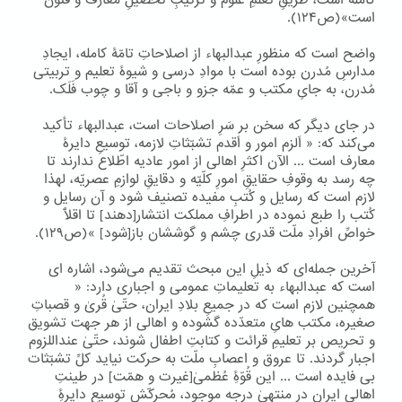
کامله است، طریقِ تَعلّمِ علوم و ترتیبِ تحصیلِ معارف و فنون
است»(ص۱۲۴).
واضح است که منظورِ عبدالبهاء از اصلاحاتِ تامّۀ کامله، ایجادِ
مدارسِ مُدرن بوده است با موادِ درسی و شیوۀ تعلیم و تربیتی
مُدرن، به جایِ مکتب و عمّه جزو و باجی و آقا و چوب فَلَک.
در جای دیگر که سخن بر سَرِ اصلاحات است، عبدالبهاء تأکید
می‌کند که: « اَلزم امور و اَقدم تشبّثاتِ لازمه، توسیعِ دایرۀ
معارف است ... الآن اکثرِ اهالی از امور عادیه اطّلاع ندارند تا
چه رسد به وقوفِ حقایقِ امورِ کلّیّه و دقایقِ لوازمِ عصریّه، لهذا
لازم است که رسایل و کُتبِ مفیده تصنیف شود و آن رسایل و
کُتب را طبع نموده در اطرافِ مملکت انتشار[دهند] تا اقلّاً
خواصِّ افرادِ ملّت قدری چشم و گوششان باز[شود] »(ص۱۲۹).
آخرین جمله‌ای که ذیلِ این مبحث تقدیم می‌شود، اشاره ای
است که عبدالبهاء به تعلیماتِ عمومی و اجباری دارد: «
همچنین لازم است که در جمیعِ بلادِ ایران، حتّیٰ قُریٰ و قصباتِ
صغیره، مکتب هایِ متعدّده گشوده و اهالی از هر جهت تشویق
و تحریص بر تعلیمِ قرائت و کتابتِ اطفال شوند، حتّیٰ عنداللزوم
اجبار گردند. تا عروق و اعصابِ ملّت به حرکت نیاید کلِّ تشبّثات
بی فایده است ... این قُوّۀِ عُظمیٰ[غیرت و همّت] در طینتِ
اهالیِ ایران در منتهیٰ درجه موجود، مُحرکّش توسیعِ دایرۀِ