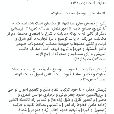
معارف است»(ص۱۳۲).
اقتصادِ ملّی۔ توسعۀِ صنعت، تجارت، ...
یکی از پُرسش هایِ عبدالبهاء از مخالفانِ اصلاحات اینست: «
آیا ترویجِ صنایعِ کامله از امورِ مُضرّه است؟» (ص۱۸). پُرسشی
دیگر از آنانی که به بهانۀِ مباینت با شرع یا اقتضایِ محیط، دَم از
مخالفت می‌زنند: « یا ... توسیعِ دایرۀِ تجارت با اُمَمِ شرق و
غرب، و تکثیرِ مدفوعاتِ طبیعیّۀ مملکت [محصولاتِ طبیعی
مانندِ خُشکبار و غیره] و تزییدِ ثروتِ اُمّت، مخالفِ عاقبت
اندیشی و رایِ مستقیم و مُنحرف از نِهَجِ قویم
است؟»(صص۱۸و۱۹).
پُرسشِ دیگر: « و یا خود ... توسیعِ دایرۀِ صنایع و تزییدِ موادِ
تجارت و تکثیرِ وسائطِ ثروتِ ملّت منافیِ اصولِ دیانتِ الهیّه
است؟»(ص۱۲۰).
پُرسشِ دیگر: « یا خود ترتیبِ نظامِ مُدُن و تنظیمِ احوالِ نواحی
و قُریٰ[تعیینِ حدودِ جغرافیائی و برقراریِ قوانینِ شهری و
محلّی] و تعمیرِ طُرُق و سُبُل [راه ها] و تمدیدِ راهِ کالسکۀِ آتشی
[ادامه دادنِ خطوطِ راه آهن] و تسهیلِ وسائطِ نَقلیّه و حرکت
[اتومبیل و غیره] و ترفیهِ عمومِ اهالی [رفاهِ عمومی] مُضادِّ