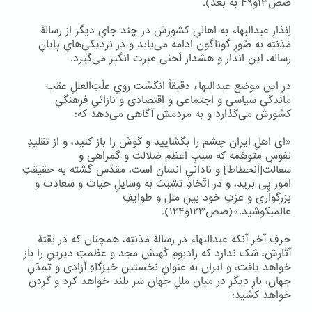
صص۱۳و۴۹ به بعد).
اِنذارِ عبدالبهاء به اهالیِ کشورش در چند جایِ دیگر از رسالۀ
مَدَنیّه به صُورِ گوناگون ادامه می‌یابد و در نزدیکی‌هایِ پایانِ
رساله، این انذار و هشدار لَحنی عبرت انگیز می‌گیرد.
در این موضع عبدالبهاء دقیقاً انگشت رویِ علّتِ‌العللِ عقب
ماندگیِ سیاسی و اجتماعی و اقتصادی و نازائیِ فرهنگیِ
کشورش می‌گذارد و به مردمش آگاهی می‌دهد که:
«ای اهلِ ایران چشم را بگشایید و گوش را باز کنید، و از تقلیدِ
نفوسِ متوهّمه که سببِ اعظم ضلالت و گمراهی و
سفالت[انحطاط] و نادانیِ انسان است، مقدّس گشته به حقیقتِ
امور پِی برید، و در اتّخاذِ تشبّث به وسایلِ حیات و سعادت و
بزرگواری و عزّتِ خود بینِ ملل و طوایفِ
عالمبکوشید.»(صص۱۲۳و۱۲۴).
حرفِ آخر آنکه عبدالبهاء در رسالۀ مَدَنیّه، همچنان که در بقیّۀ
آثارش، شک ندارد که زادبومِ کُهنش مجد و عظمتِ دیرینِ را باز
خواهد یافت، و ایران به عنوانِ نخستین خیزگاهِ آزادی و تمدّنِ
جهان، بارِ دیگر در میانِ مللِ جهان سَر بلند خواهد کرد و گردن
خواهد کشید: