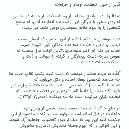
گُریز از جهل، تعصّب، اوهام و خرافات
عبدالبهاء در مواضعِ مختلف از رسالۀ مَدَنیّه، از جمله در بخشی
که رویِ سخن با بزرگانِ ایران است، و انذار به آنان، که منافعِ
شخصی را به سودِ منافعِ عمومی‌فراموش کنند، می‌پرسد:
« آیا موهبتی در عالم، اعظم از این متصوّر، که انسان سببِ
تربیت و ترقّی و عزّت و سعادتِ بندگانِ الهی شود؟[ سپس
اضافه می‌کند که] اکبر مثوبات[بالاترین ثواب ها] اینست که
نفوسِ مبارکه دست بیچارگان را گرفته از جهالت و ذلّت و
مسکنت نجات دهند.»
آنگاه به مردم هُشدار میدهد که دقّت کنید پُشتِ نقابِ حرف ها
چه مقاصدِ شخصی نهفته است، و مثل می‌آورد که:
«ملاحظه[فرمایید] که شخصی... به جهتِ مطاعیّتِ خود[زیرِ امرِ
خود نگاه داشتن] دائماً ناس[مردم] را بر تعصّبِ جاهلیّت که
مُخرّبِ بنیانِ مِدِنیّت است دلالت میکند» (صص۱۲۲و۱۲۳).
در جایِ دیگر که صحبتِ برسَرِ تنفیذِ بعضی از رسومِ عهدِ
جاهلیّت در ظلِّ اسلام است، مرقوم میدارد که: « مقصود از این
حِکمتِ کُلّیه این بود که عباد از قیودِ تعصّباتِ جاهلیّه آزاد شوند،
و این اقوالی را که اَلیوم وسیلۀ تخدیشِ اذهان و تشویشِ