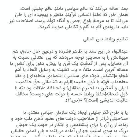
بعد اضافه می‌کند که عالمِ سیاسی مانندِ عالمِ جنینی است،
همان طور که نطفۀِ انسانی فرآیندِ متغیّر و پیچیده ای را طیّ
می‌کند تا به مرحلۀِ بلوغِ رَحِمی و آنگاه تولّد برسد، اصلاحات نیز
باید با روندی گام به گام و تکاملی صورت گیرد3.
تنظیمِ روابطِ بین المللی
عبدالبهاء در این سند به ظاهر فشرده و درعینِ حال جامع، هم
میهنانش را به مسایلی توجّه می‌دهد که بی اعتنائیِ نسبت به
آن مسایل، پس از گذشتِ یک قرن یا بیش، هنوز برایِ کشورِ ما
مساله آفرین است، مثلاً: « یا... تشبّث به وسایلِ اتّحاد با اُمَمِ
مُجاوره[تشکیلِ بلوک هایِ سیاسی/ اقتصادیِ منطقه‌ای] و عقدِ
معاهداتِ قَویّه با دُوَلِ عظیمه[الزام به شناسائیِ حقِّ حاکمیّت
ایران و تَمکین به احترامِ متقابل] و مُحافظۀ علاقاتِ ودادیّه با
دُوَلِ مُتحابّه[حفظِ روابطِ حَسَنه با دولت هایِ دوست] مخالفِ
عاقبت اندیشی [است]؟ »(ص۱۹).
یا با طرحِ فکر جنینیِ ایجاد یک سازمانِ جهانیِ مقتدر، با
صلاحیّتی فراتر از صلاحیّتِِ دولت هایِ عضو، ذهنِ ملّتِ خود و
زمامدارانِ آن را برایِ پیشقدمی و ابتکار در جهتِ یک جهشِ
بزرگ به سویِ امنیّتِ جهانی آماده می‌کند: « بلی تمدّنِ حقیقی