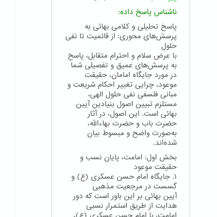
ناشناس
پاسخ داده:
پاسخ تحلیلی و کلامی بهائی به
پرسش‌های محوری: از قائمیت تا نفی
حلول
با عرض سلام و احترام متقابل، پاسخ
به پرسش‌های عمیق و تفصیلی شما
در مورد جایگاه امامان، حقیقت
موعود، چرایی تغییر احکام شریعت و
مبانی فلسفی نفی حلول الهی،
مستلزم تبیین اصول بنیادین آیین
بهائی است. این اصول، در آثار
حضرت باب و حضرت بهاءالله،
به‌صورت واضح و مبسوط بیان
شده‌اند.
بخش اول: امامت، پایان نسب و
حقیقت موعود
۱. جایگاه امام حسن عسکری (ع) و
گسست در مرجعیت مذهبی
آیین بهائی بر این باور است که دور
هدایت از طریق استمرار نسبی
امامت، با امام حسن عسکری (ع)،