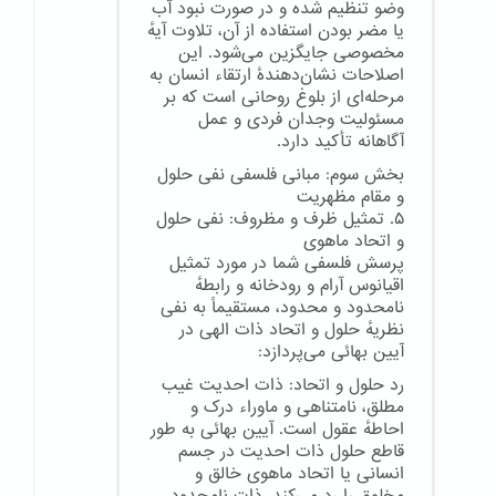
وضو تنظیم شده و در صورت نبود آب
یا مضر بودن استفاده از آن، تلاوت آیهٔ
مخصوصی جایگزین می‌شود. این
اصلاحات نشان‌دهندهٔ ارتقاء انسان به
مرحله‌ای از بلوغ روحانی است که بر
مسئولیت وجدان فردی و عمل
آگاهانه تأکید دارد.
بخش سوم: مبانی فلسفی نفی حلول
و مقام مظهریت
۵. تمثیل ظرف و مظروف: نفی حلول
و اتحاد ماهوی
پرسش فلسفی شما در مورد تمثیل
اقیانوس آرام و رودخانه و رابطهٔ
نامحدود و محدود، مستقیماً به نفی
نظریهٔ حلول و اتحاد ذات الهی در
آیین بهائی می‌پردازد:
رد حلول و اتحاد: ذات احدیت غیب
مطلق، نامتناهی و ماوراء درک و
احاطهٔ عقول است. آیین بهائی به طور
قاطع حلول ذات احدیت در جسم
انسانی یا اتحاد ماهوی خالق و