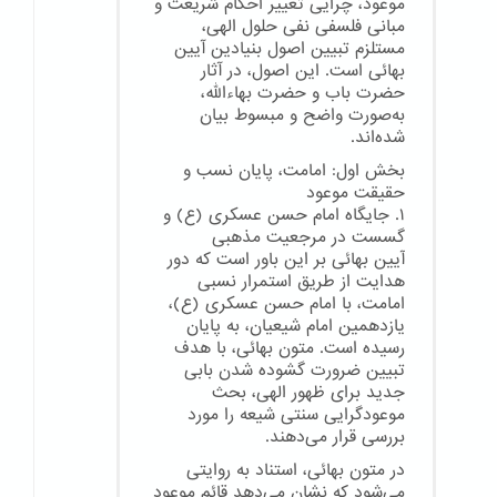
موعود، چرایی تغییر احکام شریعت و
مبانی فلسفی نفی حلول الهی،
مستلزم تبیین اصول بنیادین آیین
بهائی است. این اصول، در آثار
حضرت باب و حضرت بهاءالله،
به‌صورت واضح و مبسوط بیان
شده‌اند.
بخش اول: امامت، پایان نسب و
حقیقت موعود
۱. جایگاه امام حسن عسکری (ع) و
گسست در مرجعیت مذهبی
آیین بهائی بر این باور است که دور
هدایت از طریق استمرار نسبی
امامت، با امام حسن عسکری (ع)،
یازدهمین امام شیعیان، به پایان
رسیده است. متون بهائی، با هدف
تبیین ضرورت گشوده شدن بابی
جدید برای ظهور الهی، بحث
موعودگرایی سنتی شیعه را مورد
بررسی قرار می‌دهند.
در متون بهائی، استناد به روایتی
می‌شود که نشان می‌دهد قائم موعود