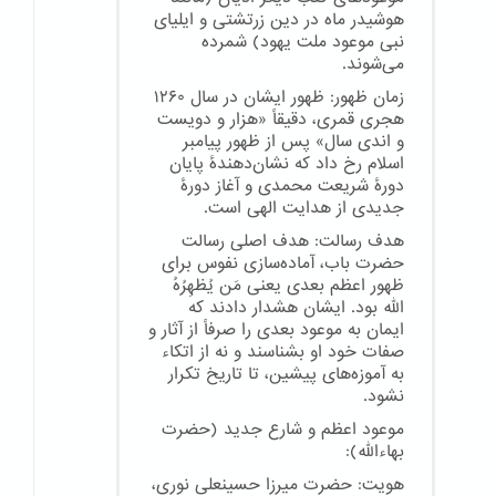
هوشیدر ماه در دین زرتشتی و ایلیای
نبی موعود ملت یهود) شمرده
می‌شوند.
زمان ظهور: ظهور ایشان در سال ۱۲۶۰
هجری قمری، دقیقاً «هزار و دویست
و اندی سال» پس از ظهور پیامبر
اسلام رخ داد که نشان‌دهندهٔ پایان
دورهٔ شریعت محمدی و آغاز دورهٔ
جدیدی از هدایت الهی است.
هدف رسالت: هدف اصلی رسالت
حضرت باب، آماده‌سازی نفوس برای
ظهور اعظم بعدی یعنی مَن یُظهِرُهُ
الله بود. ایشان هشدار دادند که
ایمان به موعود بعدی را صرفاً از آثار و
صفات خود او بشناسند و نه از اتکاء
به آموزه‌های پیشین، تا تاریخ تکرار
نشود.
موعود اعظم و شارع جدید (حضرت
بهاءالله):
هویت: حضرت میرزا حسینعلی نوری،