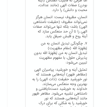
اما ظرفی که قابلیت انعکاس (آینه
بودن) صفات الهی (مانند عدالت،
محبت و دانش) را دارد.
انسان، مظروف نیست: انسان هرگز
نمی‌تواند مظروف (حقیقت نامتناهی
الهی) باشد؛ بلکه تنها می‌تواند صفات
الهی را تا آن حد منعکس سازد که
آینهٔ روح و قلبش صیقل یابد.
۷. چگونگی تبدیل انسان به مَن
یُظهِرُهُ الله (مقام مظهریت)
تبدیل انسان به مَن یُظهِرُهُ الله بدون
پذیرش حلول، با مفهوم مظهریت
تبیین می‌شود:
تمثیل آینه و خورشید: پیامبران الهی
(مظاهر ظهور) آینه‌هایی هستند که
نور خورشید حقیقت (ذات الهی) را به
بهترین وجه منعکس می‌سازند.
خداوند به خورشید دست‌نایافتنی و
نامتناهی تشبیه می‌شود. مظاهر ظهور
مانند آینه‌هایی هستند که نور
خورشید را به شکلی که برای درک