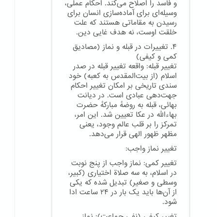
و فاسد را اصلاح می‌کند. احکام عملی،
وسیله‌ای برای آماده‌سازی انسان برای
رسیدن به مقاماتی هستند که علت
خلقت اوست، نه هدف غایی دین.
۴. تغییرات در قبله و نماز (مصادیق
کمی و کیفی)
تغییر قبله: واقعه تغییر قبله در صدر
اسلام (از بیت‌المقدس به کعبه) خود
سندی تاریخی بر امکان تغییر احکام
جهت‌دهی عبادی است. در دیانت
بهائی، قبله به روضهٔ مبارکهٔ حضرت
بهاءالله در عکا تعیین شد. این امر،
تمرکز را بر قلب عالم وجود، یعنی
مظهر ظهور الهی قرار می‌دهد.
تغییر نماز واجب:
تغییر کمی: نماز واجب از پنج نوبت
در اسلام، به سه صلاة اختیاری (کبیر،
وسطی و صغیر) تبدیل شده که یکی
از آن‌ها باید یک بار در ۲۴ ساعت ادا
شود.
تغییر کیفی (نفی جماعت): نماز