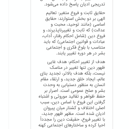
تدریجی ادیان پاسخ داده می‌شود.
حقایق ثابت و فروع متغیر: تعالیم
الهی بر دو بخش استوارند: حقایق
اساسی (مانند توحید، محبت و
عدالت) که ثابت و تغییرناپذیرند، و
فروع دین (شامل احکام رفتار، آداب،
عبادات و قوانین اجتماعی) که باید
متناسب با بلوغ فکری و اجتماعی
بشر در هر دوره تغییر یابند.
هدف از تغییر احکام: هدف غایی
ظهور دین تنها تغییر در مناسک
نیست، بلکه هدف بالاتر، تجدید بنای
عالم، ایجاد خلق جدید، و ارتقاء مقام
انسان به منظور دستیابی به وحدت
بشر و صلح عمومی است. اصرار بر
حفظ ظواهر و تقالید موروثی و اشتباه
گرفتن این فروع با اساس دین، سبب
اصلی اختلاف و کشتار میان پیروان
ادیان شده است. مظهر ظهور جدید،
با تغییر فروع، حقیقت دین را مجدداً
احیا کرده و ساختارهای اجتماعی کهنه