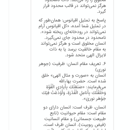
مخلوق را رد می‌کند. ذات نامحدود
هرگز نمی‌تواند در قالب محدود قرار
گیرد.
پاسخ به تمثیل اقیانوس: همان‌طور که
در تمثیل شما آمده، «کل اقیانوس آرام
نمی‌تواند در رودخانه‌ای ریخته شود».
نامحدود در محدود جای نمی‌گیرد.
انسان مخلوق است و هرگز نمی‌تواند
به مقام خالقیت برسد یا به ذات
لایزال الهی متحد شود.
۶. تعریف مقام انسان: ظرفیت (جوهر
نوری)
انسان به «صورت و مثال الهی» خلق
شده است. حضرت بهاءالله
می‌فرمایند: «صَنَعْتُكَ بِأَيادِي الْقُوَّةِ
وَخَلَقْتُكَ بِأَنامِلِ الْقُدْرَةِ، وَأَوْدَعْتُ فِيْكَ
جَوْهَر نوریَ».
انسان، ظرف است: انسان دارای دو
مقام است: مقام حیوانیت (تابع
طبیعت جسمانی) و مقام انسانیت
(فیض ربوبیت). انسان ظرف است،