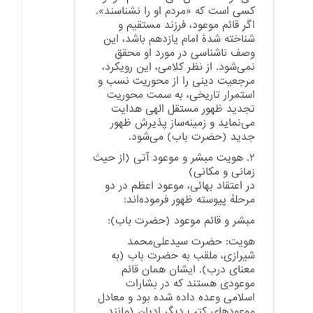
کسی است که «مردم او را نشناسند».
اگر قائم موعود، فرزند مستقیم و
شناخته شدهٔ امام یازدهم باشد، این
وصف ناشناسی در مورد او محقق
نمی‌شود. از نظر کلامی، این رویکرد،
مرجعیت دینی را از محوریت نسب و
استمرار تاریخی، به سمت محوریت
تجدید ظهور مستقل الهی هدایت
می‌نماید و زمینه‌ساز پذیرش ظهور
جدید (حضرت باب) می‌شود.
۲. هویت مبشر و موعود آتی (از حیث
زمانی و مکانی)
در اعتقاد بهائی، موعود اعظم در دو
مرحلهٔ پیوسته ظهور فرموده‌اند:
مبشر و قائم موعود (حضرت باب):
هویت: حضرت سیدعلی‌محمد
شیرازی، ملقب به حضرت باب (به
معنای درب). ایشان همان قائم
موعودی هستند که در بشارات
اسلامی وعده داده شده بود و معادل
موعودهای کتب دیگر ادیان (مانند