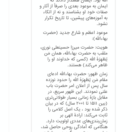
الله بود. ایشان هشدار دادند که
ایمان به موعود بعدی را صرفاً از آثار و
صفات خود او بشناسند و نه از اتکاء
به آموزه‌های پیشین، تا تاریخ تکرار
نشود.
موعود اعظم و شارع جدید (حضرت
بهاءالله):
هویت: حضرت میرزا حسینعلی نوری،
ملقب به حضرت بهاءالله، همان مَن
یُظهِرُهُ الله (کسی که خداوند او را
ظاهر می‌کند) هستند.
زمان ظهور: حضرت بهاءالله ادعای
مقام مَن یُظهِرُهُ الله را حدود نوزده
سال پس از اعلان امر حضرت باب
علنی نمودند. این ظهور سریع، در
مقابل بازهٔ زمانی بسیار طولانی‌تری
(بین ۱۵۱۱ تا ۲۰۰۱ سال) که در بیان
ذکر شده بود ، یک اصل کلامی را
ثابت می‌کند: ارادهٔ الهی بر
زمان‌بندی‌های عددی اولویت دارد.
هنگامی که آمادگی روحی حاصل شد،