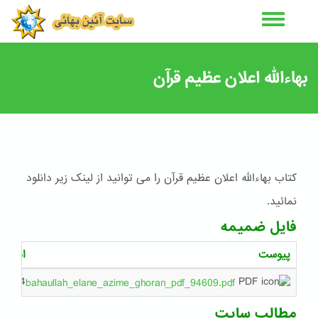
رفتن
به
محتوای
اصلی
بهاءالله اعلان عظیم قرآن
کتاب بهاءالله اعلان عظیم قرآن را می توانید از لینک زیر دانلود
نمائید.
فایل ضمیمه
پیوست
اندازه
1.4 مگابایت
bahaullah_elane_azime_ghoran_pdf_94609.pdf
مطالب سایت