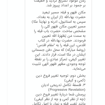
زمان موعود تسریع گردید و حقیقت
بر جمود بر اعداد پیروز شد.
مکان ظهور و قبله: مسیر تبعید
حضرت بهاءالله (از ایران به بغداد،
سپس به استانبول، ادرنه و نهایتاً عکا)
مسیر تعیین مکان ظهور کلی را
مشخص ساخت. حضرت باب قبله را
به سمت مَن یُظهِرُهُ الله تعیین
فرمودند. حضرت بهاءالله در کتاب
اقدس، این قبله را به "مقام اقدس"
(روضهٔ مبارکه) که محل دفن جسمانی
ایشان در عکا است، قرار دادند. این
تغییر کیفی، تمرکز عبادی را بر نقطهٔ
توجه وجودی مظهر ظهور الهی تثبیت
می‌نماید.
بخش دوم: توجیه تغییر فروع دین
(کمی و کیفی)
۳. فلسفهٔ تکامل تدریجی ادیان
(Progressive Revelation)
پرسش شما دربارهٔ تغییر فروع دین
(چه از نظر کمی و چه از نظر کیفی)
مانند تغییر قبله و نماز، با اصل تکامل