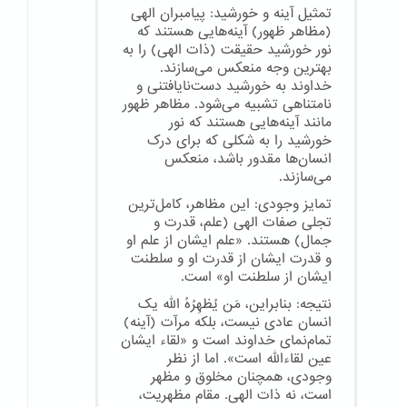
تمثیل آینه و خورشید: پیامبران الهی
(مظاهر ظهور) آینه‌هایی هستند که
نور خورشید حقیقت (ذات الهی) را به
بهترین وجه منعکس می‌سازند.
خداوند به خورشید دست‌نایافتنی و
نامتناهی تشبیه می‌شود. مظاهر ظهور
مانند آینه‌هایی هستند که نور
خورشید را به شکلی که برای درک
انسان‌ها مقدور باشد، منعکس
می‌سازند.
تمایز وجودی: این مظاهر، کامل‌ترین
تجلی صفات الهی (علم، قدرت و
جمال) هستند. «علم ایشان از علم او
و قدرت ایشان از قدرت او و سلطنت
ایشان از سلطنت او» است.
نتیجه: بنابراین، مَن یُظهِرُهُ الله یک
انسان عادی نیست، بلکه مرآت (آینه)
تمام‌نمای خداوند است و «لقاء ایشان
عین لقاءالله است». اما از نظر
وجودی، همچنان مخلوق و مظهر
است، نه ذات الهی. مقام مظهریت،