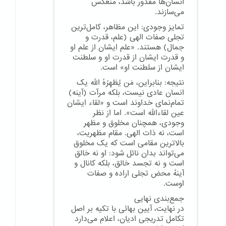
انسان‌ها مقدور باشد، منعکس
می‌سازند.
تمایز وجودی: این مظاهر، کامل‌ترین
تجلی صفات الهی (علم، قدرت و
جمال) هستند. «علم ایشان از علم او
و قدرت ایشان از قدرت او و سلطنت
ایشان از سلطنت او» است.
نتیجه: بنابراین، مَن یُظهِرُهُ الله یک
انسان عادی نیست، بلکه مرآت (آینه)
تمام‌نمای خداوند است و «لقاء ایشان
عین لقاءالله است». اما از نظر
وجودی، همچنان مخلوق و مظهر
است، نه ذات الهی. مقام مظهریت،
بالاترین مقامی است که یک مخلوق
می‌تواند بدان نائل شود: او نه خالق
است و نه تجسد خالق، بلکه کانال و
آینهٔ محض تجلی اراده و صفات
اوست.
جمع‌بندی نهایی
در نهایت، آیین بهائی با تکیه بر اصل
تکامل تدریجی ادیان، اعلام می‌دارد