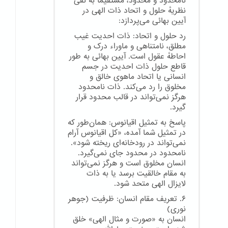
نامحدود و محدود، مستقیماً به نفی
نظریهٔ حلول و اتحاد ذات الهی در
آیین بهائی می‌پردازد:
رد حلول و اتحاد: ذات احدیت غیب
مطلق، نامتناهی و ماوراء درک و
احاطهٔ عقول است. آیین بهائی به طور
قاطع حلول ذات احدیت در جسم
انسانی یا اتحاد ماهوی خالق و
مخلوق را رد می‌کند. ذات نامحدود
هرگز نمی‌تواند در قالب محدود قرار
گیرد.
پاسخ به تمثیل اقیانوس: همان‌طور که
در تمثیل شما آمده، «کل اقیانوس آرام
نمی‌تواند در رودخانه‌ای ریخته شود».
نامحدود در محدود جای نمی‌گیرد.
انسان مخلوق است و هرگز نمی‌تواند
به مقام خالقیت برسد یا به ذات
لایزال الهی متحد شود.
۶. تعریف مقام انسان: ظرفیت (جوهر
نوری)
انسان به «صورت و مثال الهی» خلق