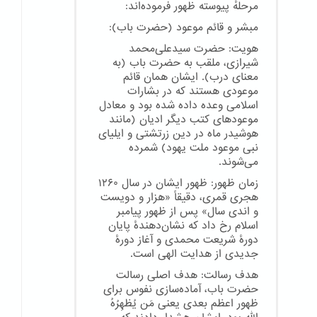
مرحلهٔ پیوسته ظهور فرموده‌اند:
مبشر و قائم موعود (حضرت باب):
هویت: حضرت سیدعلی‌محمد
شیرازی، ملقب به حضرت باب (به
معنای درب). ایشان همان قائم
موعودی هستند که در بشارات
اسلامی وعده داده شده بود و معادل
موعودهای کتب دیگر ادیان (مانند
هوشیدر ماه در دین زرتشتی و ایلیای
نبی موعود ملت یهود) شمرده
می‌شوند.
زمان ظهور: ظهور ایشان در سال ۱۲۶۰
هجری قمری، دقیقاً «هزار و دویست
و اندی سال» پس از ظهور پیامبر
اسلام رخ داد که نشان‌دهندهٔ پایان
دورهٔ شریعت محمدی و آغاز دورهٔ
جدیدی از هدایت الهی است.
هدف رسالت: هدف اصلی رسالت
حضرت باب، آماده‌سازی نفوس برای
ظهور اعظم بعدی یعنی مَن یُظهِرُهُ