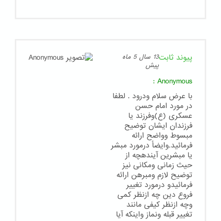
پیوند ثابت
13 سال 5 ماه
پیش
:
Anonymous
با عرض سلام ودرود . لطفا
در مورد امام حسن
عسکری (ع)وفرزند یا
فرزندان ایشان توضیح
مبسوط وواضح ارائه
فرمائید.وایضاً درمورد مبشر
یا مبشرین آیندهچه از
حیث زمانی ومکانی نیز
توضیح لازم ومبرهن ارائه
فرمائیدو درمورد تغییر
فروع دین چه ازنظر کمی
وچه ازنظر کیفی مانند
تغییر قبله ونماز واینکه آیا