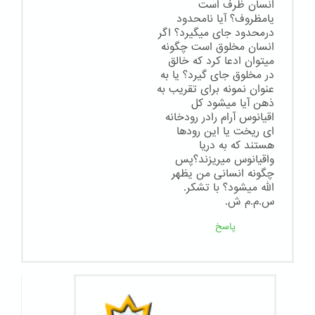
انسان ظرف است
یامظروف؟ آیا نامحدود
درمحدود جای میگیرد؟ اگر
انسان مخلوق است چگونه
میتوان ادعا کرد که خالق
در مخلوق جای گیرد؟ یا به
عنوان نمونه برای تقریب به
ذهن آیا میشود کل
اقیانوس آرام رادر رودخانه
ای ریخت یا این رودها
هستند که به دریا
واقیانوس میریزند؟پس
چگونه انسانی من یظهر
الله میشود؟ با تشکر.
س.م.م ش.
پاسخ