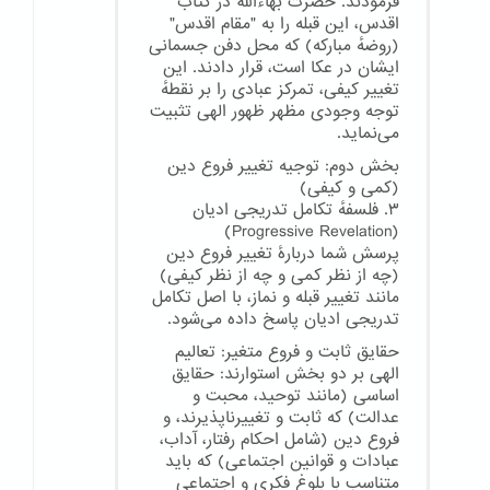
فرمودند. حضرت بهاءالله در کتاب
اقدس، این قبله را به "مقام اقدس"
(روضهٔ مبارکه) که محل دفن جسمانی
ایشان در عکا است، قرار دادند. این
تغییر کیفی، تمرکز عبادی را بر نقطهٔ
توجه وجودی مظهر ظهور الهی تثبیت
می‌نماید.
بخش دوم: توجیه تغییر فروع دین
(کمی و کیفی)
۳. فلسفهٔ تکامل تدریجی ادیان
(Progressive Revelation)
پرسش شما دربارهٔ تغییر فروع دین
(چه از نظر کمی و چه از نظر کیفی)
مانند تغییر قبله و نماز، با اصل تکامل
تدریجی ادیان پاسخ داده می‌شود.
حقایق ثابت و فروع متغیر: تعالیم
الهی بر دو بخش استوارند: حقایق
اساسی (مانند توحید، محبت و
عدالت) که ثابت و تغییرناپذیرند، و
فروع دین (شامل احکام رفتار، آداب،
عبادات و قوانین اجتماعی) که باید
متناسب با بلوغ فکری و اجتماعی