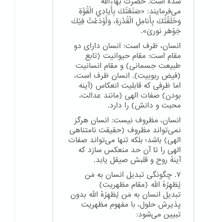
شده است. حضرت بهاءالله
می‌فرمایند: «صَنَعْتُكَ بِأَيادِي الْقُوَّةِ
وَخَلَقْتُكَ بِأَنامِلِ الْقُدْرَةِ، وَأَوْدَعْتُ فِيْكَ
جَوْهَر نوریَ».
انسان، ظرف است: انسان دارای دو
مقام است: مقام حیوانیت (تابع
طبیعت جسمانی) و مقام انسانیت
(فیض ربوبیت). انسان ظرف است،
اما ظرفی که قابلیت انعکاس (آینه
بودن) صفات الهی (مانند عدالت،
محبت و دانش) را دارد.
انسان، مظروف نیست: انسان هرگز
نمی‌تواند مظروف (حقیقت نامتناهی
الهی) باشد؛ بلکه تنها می‌تواند صفات
الهی را تا آن حد منعکس سازد که
آینهٔ روح و قلبش صیقل یابد.
۷. چگونگی تبدیل انسان به مَن
یُظهِرُهُ الله (مقام مظهریت)
تبدیل انسان به مَن یُظهِرُهُ الله بدون
پذیرش حلول، با مفهوم مظهریت
تبیین می‌شود: