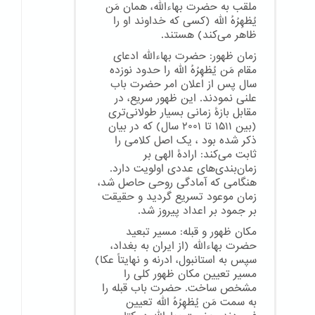
ملقب به حضرت بهاءالله، همان مَن
یُظهِرُهُ الله (کسی که خداوند او را
ظاهر می‌کند) هستند.
زمان ظهور: حضرت بهاءالله ادعای
مقام مَن یُظهِرُهُ الله را حدود نوزده
سال پس از اعلان امر حضرت باب
علنی نمودند. این ظهور سریع، در
مقابل بازهٔ زمانی بسیار طولانی‌تری
(بین ۱۵۱۱ تا ۲۰۰۱ سال) که در بیان
ذکر شده بود ، یک اصل کلامی را
ثابت می‌کند: ارادهٔ الهی بر
زمان‌بندی‌های عددی اولویت دارد.
هنگامی که آمادگی روحی حاصل شد،
زمان موعود تسریع گردید و حقیقت
بر جمود بر اعداد پیروز شد.
مکان ظهور و قبله: مسیر تبعید
حضرت بهاءالله (از ایران به بغداد،
سپس به استانبول، ادرنه و نهایتاً عکا)
مسیر تعیین مکان ظهور کلی را
مشخص ساخت. حضرت باب قبله را
به سمت مَن یُظهِرُهُ الله تعیین