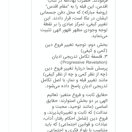
فرمودند. حضرت بهاءالله در کتاب
اقدس، این قبله را به "مقام اقدس"
(روضهٔ مبارکه) که محل دفن جسمانی
ایشان در عکا است، قرار دادند. این
تغییر کیفی، تمرکز عبادی را بر نقطهٔ
توجه وجودی مظهر ظهور الهی تثبیت
می‌نماید.
بخش دوم: توجیه تغییر فروع دین
(کمی و کیفی)
۳. فلسفهٔ تکامل تدریجی ادیان
(Progressive Revelation)
پرسش شما دربارهٔ تغییر فروع دین
(چه از نظر کمی و چه از نظر کیفی)
مانند تغییر قبله و نماز، با اصل تکامل
تدریجی ادیان پاسخ داده می‌شود.
حقایق ثابت و فروع متغیر: تعالیم
الهی بر دو بخش استوارند: حقایق
اساسی (مانند توحید، محبت و
عدالت) که ثابت و تغییرناپذیرند، و
فروع دین (شامل احکام رفتار، آداب،
عبادات و قوانین اجتماعی) که باید
متناسب با بلوغ فکری و اجتماعی