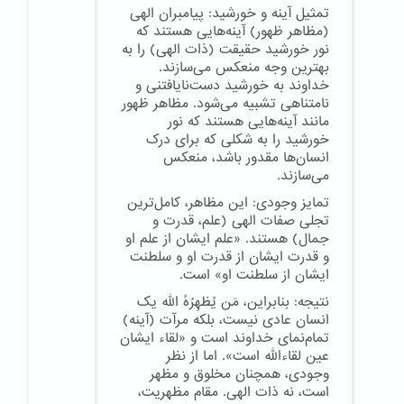
تمثیل آینه و خورشید: پیامبران الهی
(مظاهر ظهور) آینه‌هایی هستند که
نور خورشید حقیقت (ذات الهی) را به
بهترین وجه منعکس می‌سازند.
خداوند به خورشید دست‌نایافتنی و
نامتناهی تشبیه می‌شود. مظاهر ظهور
مانند آینه‌هایی هستند که نور
خورشید را به شکلی که برای درک
انسان‌ها مقدور باشد، منعکس
می‌سازند.
تمایز وجودی: این مظاهر، کامل‌ترین
تجلی صفات الهی (علم، قدرت و
جمال) هستند. «علم ایشان از علم او
و قدرت ایشان از قدرت او و سلطنت
ایشان از سلطنت او» است.
نتیجه: بنابراین، مَن یُظهِرُهُ الله یک
انسان عادی نیست، بلکه مرآت (آینه)
تمام‌نمای خداوند است و «لقاء ایشان
عین لقاءالله است». اما از نظر
وجودی، همچنان مخلوق و مظهر
است، نه ذات الهی. مقام مظهریت،