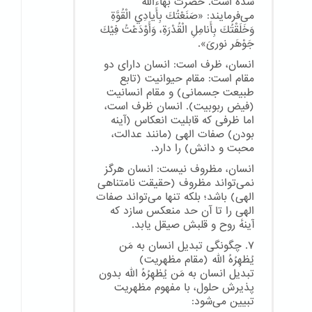
شده است. حضرت بهاءالله
می‌فرمایند: «صَنَعْتُكَ بِأَيادِي الْقُوَّةِ
وَخَلَقْتُكَ بِأَنامِلِ الْقُدْرَةِ، وَأَوْدَعْتُ فِيْكَ
جَوْهَر نوریَ».
انسان، ظرف است: انسان دارای دو
مقام است: مقام حیوانیت (تابع
طبیعت جسمانی) و مقام انسانیت
(فیض ربوبیت). انسان ظرف است،
اما ظرفی که قابلیت انعکاس (آینه
بودن) صفات الهی (مانند عدالت،
محبت و دانش) را دارد.
انسان، مظروف نیست: انسان هرگز
نمی‌تواند مظروف (حقیقت نامتناهی
الهی) باشد؛ بلکه تنها می‌تواند صفات
الهی را تا آن حد منعکس سازد که
آینهٔ روح و قلبش صیقل یابد.
۷. چگونگی تبدیل انسان به مَن
یُظهِرُهُ الله (مقام مظهریت)
تبدیل انسان به مَن یُظهِرُهُ الله بدون
پذیرش حلول، با مفهوم مظهریت
تبیین می‌شود: