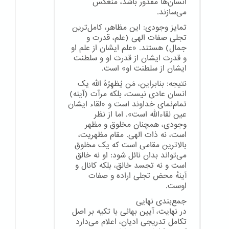
انسان‌ها مقدور باشد، منعکس
می‌سازند.
تمایز وجودی: این مظاهر، کامل‌ترین
تجلی صفات الهی (علم، قدرت و
جمال) هستند. «علم ایشان از علم او
و قدرت ایشان از قدرت او و سلطنت
ایشان از سلطنت او» است.
نتیجه: بنابراین، مَن یُظهِرُهُ الله یک
انسان عادی نیست، بلکه مرآت (آینه)
تمام‌نمای خداوند است و «لقاء ایشان
عین لقاءالله است». اما از نظر
وجودی، همچنان مخلوق و مظهر
است، نه ذات الهی. مقام مظهریت،
بالاترین مقامی است که یک مخلوق
می‌تواند بدان نائل شود: او نه خالق
است و نه تجسد خالق، بلکه کانال و
آینهٔ محض تجلی اراده و صفات
اوست.
جمع‌بندی نهایی
در نهایت، آیین بهائی با تکیه بر اصل
تکامل تدریجی ادیان، اعلام می‌دارد