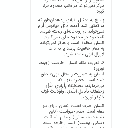
مخلوق را رد می‌کند. ذات نامحدود
هرگز نمی‌تواند در قالب محدود قرار
گیرد.
پاسخ به تمثیل اقیانوس: همان‌طور که
در تمثیل شما آمده، «کل اقیانوس آرام
نمی‌تواند در رودخانه‌ای ریخته شود».
نامحدود در محدود جای نمی‌گیرد.
انسان مخلوق است و هرگز نمی‌تواند
به مقام خالقیت برسد یا به ذات
لایزال الهی متحد شود.
۶. تعریف مقام انسان: ظرفیت (جوهر
نوری)
انسان به «صورت و مثال الهی» خلق
شده است. حضرت بهاءالله
می‌فرمایند: «صَنَعْتُكَ بِأَيادِي الْقُوَّةِ
وَخَلَقْتُكَ بِأَنامِلِ الْقُدْرَةِ، وَأَوْدَعْتُ فِيْكَ
جَوْهَر نوریَ».
انسان، ظرف است: انسان دارای دو
مقام است: مقام حیوانیت (تابع
طبیعت جسمانی) و مقام انسانیت
(فیض ربوبیت). انسان ظرف است،