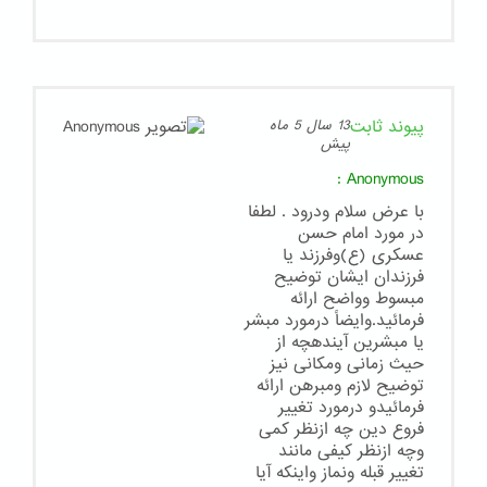
پیوند ثابت
13 سال 5 ماه
پیش
:
Anonymous
با عرض سلام ودرود . لطفا
در مورد امام حسن
عسکری (ع)وفرزند یا
فرزندان ایشان توضیح
مبسوط وواضح ارائه
فرمائید.وایضاً درمورد مبشر
یا مبشرین آیندهچه از
حیث زمانی ومکانی نیز
توضیح لازم ومبرهن ارائه
فرمائیدو درمورد تغییر
فروع دین چه ازنظر کمی
وچه ازنظر کیفی مانند
تغییر قبله ونماز واینکه آیا