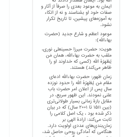
الله بود. ایشان هشدار دادند که
ایمان به موعود بعدی را صرفاً از آثار و
صفات خود او بشناسند و نه از اتکاء
به آموزه‌های پیشین، تا تاریخ تکرار
نشود.
موعود اعظم و شارع جدید (حضرت
بهاءالله):
هویت: حضرت میرزا حسینعلی نوری،
ملقب به حضرت بهاءالله، همان مَن
یُظهِرُهُ الله (کسی که خداوند او را
ظاهر می‌کند) هستند.
زمان ظهور: حضرت بهاءالله ادعای
مقام مَن یُظهِرُهُ الله را حدود نوزده
سال پس از اعلان امر حضرت باب
علنی نمودند. این ظهور سریع، در
مقابل بازهٔ زمانی بسیار طولانی‌تری
(بین ۱۵۱۱ تا ۲۰۰۱ سال) که در بیان
ذکر شده بود ، یک اصل کلامی را
ثابت می‌کند: ارادهٔ الهی بر
زمان‌بندی‌های عددی اولویت دارد.
هنگامی که آمادگی روحی حاصل شد،