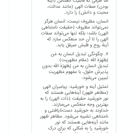
اما ظرفی که قابلیت انعکاس (آینه
بودن) صفات الهی (مانند عدالت،
محبت و دانش) را دارد.
انسان، مظروف نیست: انسان هرگز
نمی‌تواند مظروف (حقیقت نامتناهی
الهی) باشد؛ بلکه تنها می‌تواند صفات
الهی را تا آن حد منعکس سازد که
آینهٔ روح و قلبش صیقل یابد.
۷. چگونگی تبدیل انسان به مَن
یُظهِرُهُ الله (مقام مظهریت)
تبدیل انسان به مَن یُظهِرُهُ الله بدون
پذیرش حلول، با مفهوم مظهریت
تبیین می‌شود:
تمثیل آینه و خورشید: پیامبران الهی
(مظاهر ظهور) آینه‌هایی هستند که
نور خورشید حقیقت (ذات الهی) را به
بهترین وجه منعکس می‌سازند.
خداوند به خورشید دست‌نایافتنی و
نامتناهی تشبیه می‌شود. مظاهر ظهور
مانند آینه‌هایی هستند که نور
خورشید را به شکلی که برای درک