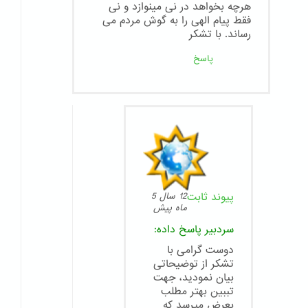
هرچه بخواهد در نی مینوازد و نی
فقط پیام الهی را به گوش مردم می
رساند. با تشکر
پاسخ
پیوند ثابت
12 سال 5
ماه پیش
سردبیر
پاسخ داده:
دوست گرامی با
تشکر از توضیحاتی
بیان نمودید، جهت
تببین بهتر مطلب
بعرض میرسد که