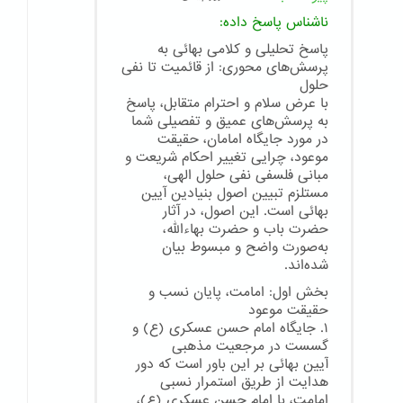
ناشناس
پاسخ داده:
پاسخ تحلیلی و کلامی بهائی به
پرسش‌های محوری: از قائمیت تا نفی
حلول
با عرض سلام و احترام متقابل، پاسخ
به پرسش‌های عمیق و تفصیلی شما
در مورد جایگاه امامان، حقیقت
موعود، چرایی تغییر احکام شریعت و
مبانی فلسفی نفی حلول الهی،
مستلزم تبیین اصول بنیادین آیین
بهائی است. این اصول، در آثار
حضرت باب و حضرت بهاءالله،
به‌صورت واضح و مبسوط بیان
شده‌اند.
بخش اول: امامت، پایان نسب و
حقیقت موعود
۱. جایگاه امام حسن عسکری (ع) و
گسست در مرجعیت مذهبی
آیین بهائی بر این باور است که دور
هدایت از طریق استمرار نسبی
امامت، با امام حسن عسکری (ع)،