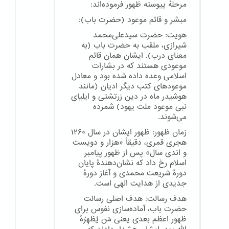
مرحلهٔ پیوسته ظهور فرموده‌اند:
مبشر و قائم موعود (حضرت باب):
هویت: حضرت سیدعلی‌محمد
شیرازی، ملقب به حضرت باب (به
معنای درب). ایشان همان قائم
موعودی هستند که در بشارات
اسلامی وعده داده شده بود و معادل
موعودهای کتب دیگر ادیان (مانند
هوشیدر ماه در دین زرتشتی و ایلیای
نبی موعود ملت یهود) شمرده
می‌شوند.
زمان ظهور: ظهور ایشان در سال ۱۲۶۰
هجری قمری، دقیقاً «هزار و دویست
و اندی سال» پس از ظهور پیامبر
اسلام رخ داد که نشان‌دهندهٔ پایان
دورهٔ شریعت محمدی و آغاز دورهٔ
جدیدی از هدایت الهی است.
هدف رسالت: هدف اصلی رسالت
حضرت باب، آماده‌سازی نفوس برای
ظهور اعظم بعدی یعنی مَن یُظهِرُهُ