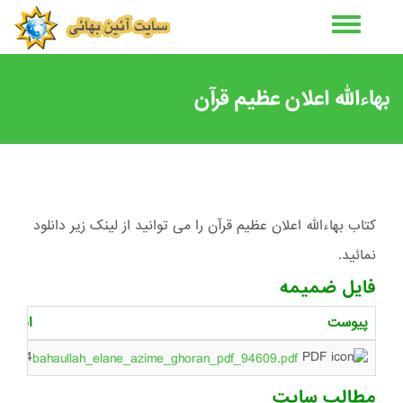
رفتن
به
محتوای
اصلی
بهاءالله اعلان عظیم قرآن
کتاب بهاءالله اعلان عظیم قرآن را می توانید از لینک زیر دانلود
نمائید.
فایل ضمیمه
پیوست
اندازه
1.4 مگابایت
bahaullah_elane_azime_ghoran_pdf_94609.pdf
مطالب سایت