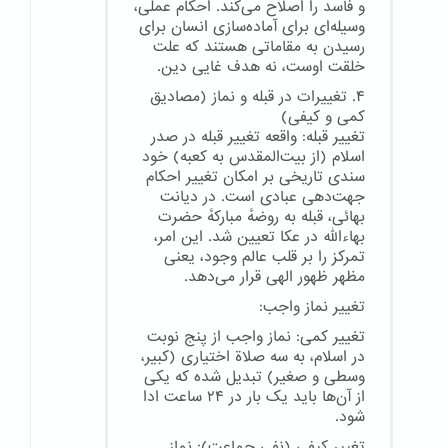
و فاسد را اصلاح می‌کند. احکام عملی،
وسیله‌ای برای آماده‌سازی انسان برای
رسیدن به مقاماتی هستند که علت
خلقت اوست، نه هدف غایی دین.
۴. تغییرات در قبله و نماز (مصادیق
کمی و کیفی)
تغییر قبله: واقعه تغییر قبله در صدر
اسلام (از بیت‌المقدس به کعبه) خود
سندی تاریخی بر امکان تغییر احکام
جهت‌دهی عبادی است. در دیانت
بهائی، قبله به روضهٔ مبارکهٔ حضرت
بهاءالله در عکا تعیین شد. این امر،
تمرکز را بر قلب عالم وجود، یعنی
مظهر ظهور الهی قرار می‌دهد.
تغییر نماز واجب:
تغییر کمی: نماز واجب از پنج نوبت
در اسلام، به سه صلاة اختیاری (کبیر،
وسطی و صغیر) تبدیل شده که یکی
از آن‌ها باید یک بار در ۲۴ ساعت ادا
شود.
تغییر کیفی (نفی جماعت): نماز