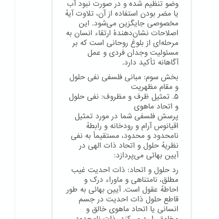
وضو تنظیم شده و در صورت نبود آب
یا مضر بودن استفاده از آن، تلاوت آیهٔ
مخصوصی جایگزین می‌شود. این
اصلاحات نشان‌دهندهٔ ارتقاء انسان به
مرحله‌ای از بلوغ روحانی است که بر
مسئولیت وجدان فردی و عمل
آگاهانه تأکید دارد.
بخش سوم: مبانی فلسفی نفی حلول
و مقام مظهریت
۵. تمثیل ظرف و مظروف: نفی حلول
و اتحاد ماهوی
پرسش فلسفی شما در مورد تمثیل
اقیانوس آرام و رودخانه و رابطهٔ
نامحدود و محدود، مستقیماً به نفی
نظریهٔ حلول و اتحاد ذات الهی در
آیین بهائی می‌پردازد:
رد حلول و اتحاد: ذات احدیت غیب
مطلق، نامتناهی و ماوراء درک و
احاطهٔ عقول است. آیین بهائی به طور
قاطع حلول ذات احدیت در جسم
انسانی یا اتحاد ماهوی خالق و