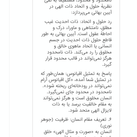
نامحدود و محدود، مستقیماً به نفی
نظریهٔ حلول و اتحاد ذات الهی در
آیین بهائی می‌پردازد:
رد حلول و اتحاد: ذات احدیت غیب
مطلق، نامتناهی و ماوراء درک و
احاطهٔ عقول است. آیین بهائی به طور
قاطع حلول ذات احدیت در جسم
انسانی یا اتحاد ماهوی خالق و
مخلوق را رد می‌کند. ذات نامحدود
هرگز نمی‌تواند در قالب محدود قرار
گیرد.
پاسخ به تمثیل اقیانوس: همان‌طور که
در تمثیل شما آمده، «کل اقیانوس آرام
نمی‌تواند در رودخانه‌ای ریخته شود».
نامحدود در محدود جای نمی‌گیرد.
انسان مخلوق است و هرگز نمی‌تواند
به مقام خالقیت برسد یا به ذات
لایزال الهی متحد شود.
۶. تعریف مقام انسان: ظرفیت (جوهر
نوری)
انسان به «صورت و مثال الهی» خلق