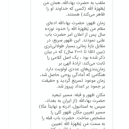
ملقب به حضرت بهاءالله، همان مَن
یُظهِرُهُ الله (کسی که خداوند او را
ظاهر می‌کند) هستند.
زمان ظهور: حضرت بهاءالله ادعای
مقام مَن یُظهِرُهُ الله را حدود نوزده
سال پس از اعلان امر حضرت باب
علنی نمودند. این ظهور سریع، در
مقابل بازهٔ زمانی بسیار طولانی‌تری
(بین ۱۵۱۱ تا ۲۰۰۱ سال) که در بیان
ذکر شده بود ، یک اصل کلامی را
ثابت می‌کند: ارادهٔ الهی بر
زمان‌بندی‌های عددی اولویت دارد.
هنگامی که آمادگی روحی حاصل شد،
زمان موعود تسریع گردید و حقیقت
بر جمود بر اعداد پیروز شد.
مکان ظهور و قبله: مسیر تبعید
حضرت بهاءالله (از ایران به بغداد،
سپس به استانبول، ادرنه و نهایتاً عکا)
مسیر تعیین مکان ظهور کلی را
مشخص ساخت. حضرت باب قبله را
به سمت مَن یُظهِرُهُ الله تعیین