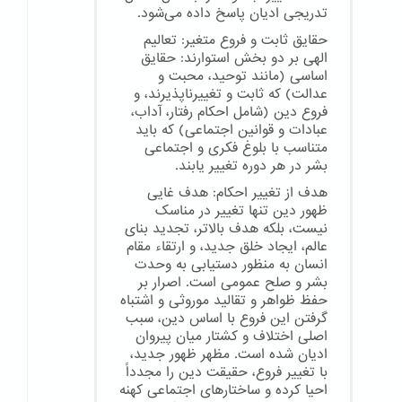
تدریجی ادیان پاسخ داده می‌شود.
حقایق ثابت و فروع متغیر: تعالیم
الهی بر دو بخش استوارند: حقایق
اساسی (مانند توحید، محبت و
عدالت) که ثابت و تغییرناپذیرند، و
فروع دین (شامل احکام رفتار، آداب،
عبادات و قوانین اجتماعی) که باید
متناسب با بلوغ فکری و اجتماعی
بشر در هر دوره تغییر یابند.
هدف از تغییر احکام: هدف غایی
ظهور دین تنها تغییر در مناسک
نیست، بلکه هدف بالاتر، تجدید بنای
عالم، ایجاد خلق جدید، و ارتقاء مقام
انسان به منظور دستیابی به وحدت
بشر و صلح عمومی است. اصرار بر
حفظ ظواهر و تقالید موروثی و اشتباه
گرفتن این فروع با اساس دین، سبب
اصلی اختلاف و کشتار میان پیروان
ادیان شده است. مظهر ظهور جدید،
با تغییر فروع، حقیقت دین را مجدداً
احیا کرده و ساختارهای اجتماعی کهنه