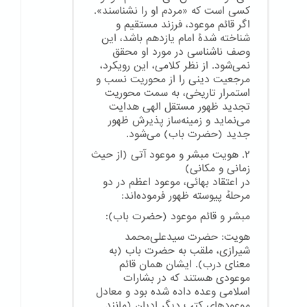
کسی است که «مردم او را نشناسند».
اگر قائم موعود، فرزند مستقیم و
شناخته شدهٔ امام یازدهم باشد، این
وصف ناشناسی در مورد او محقق
نمی‌شود. از نظر کلامی، این رویکرد،
مرجعیت دینی را از محوریت نسب و
استمرار تاریخی، به سمت محوریت
تجدید ظهور مستقل الهی هدایت
می‌نماید و زمینه‌ساز پذیرش ظهور
جدید (حضرت باب) می‌شود.
۲. هویت مبشر و موعود آتی (از حیث
زمانی و مکانی)
در اعتقاد بهائی، موعود اعظم در دو
مرحلهٔ پیوسته ظهور فرموده‌اند:
مبشر و قائم موعود (حضرت باب):
هویت: حضرت سیدعلی‌محمد
شیرازی، ملقب به حضرت باب (به
معنای درب). ایشان همان قائم
موعودی هستند که در بشارات
اسلامی وعده داده شده بود و معادل
موعودهای کتب دیگر ادیان (مانند