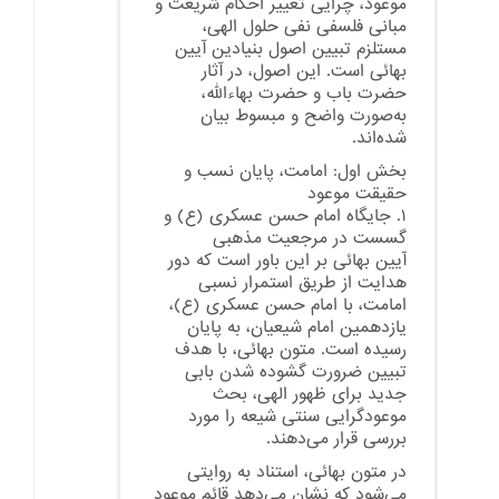
موعود، چرایی تغییر احکام شریعت و
مبانی فلسفی نفی حلول الهی،
مستلزم تبیین اصول بنیادین آیین
بهائی است. این اصول، در آثار
حضرت باب و حضرت بهاءالله،
به‌صورت واضح و مبسوط بیان
شده‌اند.
بخش اول: امامت، پایان نسب و
حقیقت موعود
۱. جایگاه امام حسن عسکری (ع) و
گسست در مرجعیت مذهبی
آیین بهائی بر این باور است که دور
هدایت از طریق استمرار نسبی
امامت، با امام حسن عسکری (ع)،
یازدهمین امام شیعیان، به پایان
رسیده است. متون بهائی، با هدف
تبیین ضرورت گشوده شدن بابی
جدید برای ظهور الهی، بحث
موعودگرایی سنتی شیعه را مورد
بررسی قرار می‌دهند.
در متون بهائی، استناد به روایتی
می‌شود که نشان می‌دهد قائم موعود