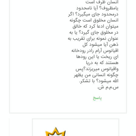
انسان ظرف است
یامظروف؟ آیا نامحدود
درمحدود جای میگیرد؟ اگر
انسان مخلوق است چگونه
میتوان ادعا کرد که خالق
در مخلوق جای گیرد؟ یا به
عنوان نمونه برای تقریب به
ذهن آیا میشود کل
اقیانوس آرام رادر رودخانه
ای ریخت یا این رودها
هستند که به دریا
واقیانوس میریزند؟پس
چگونه انسانی من یظهر
الله میشود؟ با تشکر.
س.م.م ش.
پاسخ