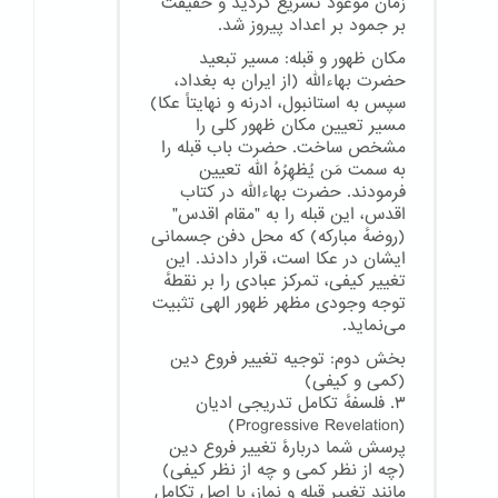
زمان موعود تسریع گردید و حقیقت
بر جمود بر اعداد پیروز شد.
مکان ظهور و قبله: مسیر تبعید
حضرت بهاءالله (از ایران به بغداد،
سپس به استانبول، ادرنه و نهایتاً عکا)
مسیر تعیین مکان ظهور کلی را
مشخص ساخت. حضرت باب قبله را
به سمت مَن یُظهِرُهُ الله تعیین
فرمودند. حضرت بهاءالله در کتاب
اقدس، این قبله را به "مقام اقدس"
(روضهٔ مبارکه) که محل دفن جسمانی
ایشان در عکا است، قرار دادند. این
تغییر کیفی، تمرکز عبادی را بر نقطهٔ
توجه وجودی مظهر ظهور الهی تثبیت
می‌نماید.
بخش دوم: توجیه تغییر فروع دین
(کمی و کیفی)
۳. فلسفهٔ تکامل تدریجی ادیان
(Progressive Revelation)
پرسش شما دربارهٔ تغییر فروع دین
(چه از نظر کمی و چه از نظر کیفی)
مانند تغییر قبله و نماز، با اصل تکامل