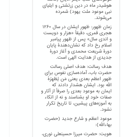
هوشیدر ماه در دین زرتشتی و ایلیای
نبی موعود ملت یهود) شمرده
می‌شوند.
زمان ظهور: ظهور ایشان در سال ۱۲۶۰
هجری قمری، دقیقاً «هزار و دویست
و اندی سال» پس از ظهور پیامبر
اسلام رخ داد که نشان‌دهندهٔ پایان
دورهٔ شریعت محمدی و آغاز دورهٔ
جدیدی از هدایت الهی است.
هدف رسالت: هدف اصلی رسالت
حضرت باب، آماده‌سازی نفوس برای
ظهور اعظم بعدی یعنی مَن یُظهِرُهُ
الله بود. ایشان هشدار دادند که
ایمان به موعود بعدی را صرفاً از آثار و
صفات خود او بشناسند و نه از اتکاء
به آموزه‌های پیشین، تا تاریخ تکرار
نشود.
موعود اعظم و شارع جدید (حضرت
بهاءالله):
هویت: حضرت میرزا حسینعلی نوری،