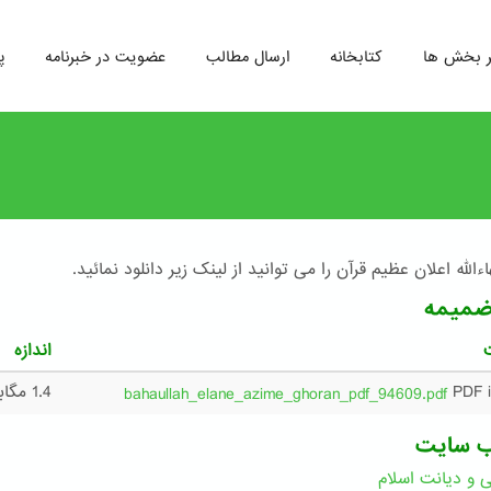
ر بخش ها
کتابخانه
ارسال مطالب
عضویت در خبرنامه
پ
ءالله اعلان عظیم قرآن را می توانید از لینک زیر دانلود نمائید.
ضمیمه
اندازه
1.4 مگابایت
bahaullah_elane_azime_ghoran_pdf_94609.pdf
ب سایت
ی و دیانت اسلام