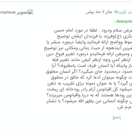
ند ثابت
13 سال 5 ماه پیش
:
Anonym
عرض سلام ودرود . لطفا در مورد امام حسن
ری (ع)وفرزند یا فرزندان ایشان توضیح
وط وواضح ارائه فرمائید.وایضاً درمورد مبشر یا
رین آیندهچه از حیث زمانی ومکانی نیز توضیح
م ومبرهن ارائه فرمائیدو درمورد تغییر فروع دین
ازنظر کمی وچه ازنظر کیفی مانند تغییر قبله
از واینکه آیا انسان ظرف است یامظروف؟ آیا
حدود درمحدود جای میگیرد؟ اگر انسان مخلوق
 چگونه میتوان ادعا کرد که خالق در مخلوق
 گیرد؟ یا به عنوان نمونه برای تقریب به ذهن
 میشود کل اقیانوس آرام رادر رودخانه ای ریخت
این رودها هستند که به دریا واقیانوس میریزند؟
چگونه انسانی من یظهر الله میشود؟ با تشکر.
.م ش.
پاسخ