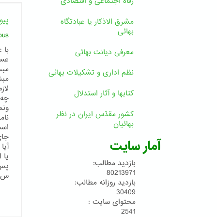
رفاه اجتماعی و اقتصادی
پیو
مشرق الاذکار یا عبادتگاه
بهائی
ous
با 
معرفی دیانت بهائی
عسک
مبس
نظم اداری و تشکیلات بهائی
مبش
لاز
کتابها و آثار استدلال
چه 
ونم
کشور مقدّس ایران در نظر
نام
بهائیان
است
جای
آمار سایت
آیا
یا 
بازدید مطالب:
پس 
80213971
س.م
بازدید روزانه مطالب:
30409
محتوای سایت :
2541