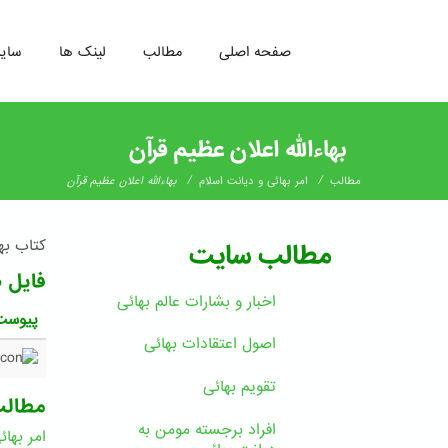
صفحه اصلی
مطالب
لینک ها
سای
رفتن
به
بهاءالله اعلان عظیم قرآن
محتوای
اصلی
/
/
مطالب
امر بهائی و دیانت اسلام
بهاءالله اعلان عظیم قرآن
کتاب بها
مطالب سایت
فایل 
اخبار و بشارات عالم بهائى
پیوست
اصول اعتقادات بهائی
تقویم بهائی
مطال
افراد برجسته مومن به
امر بهائ