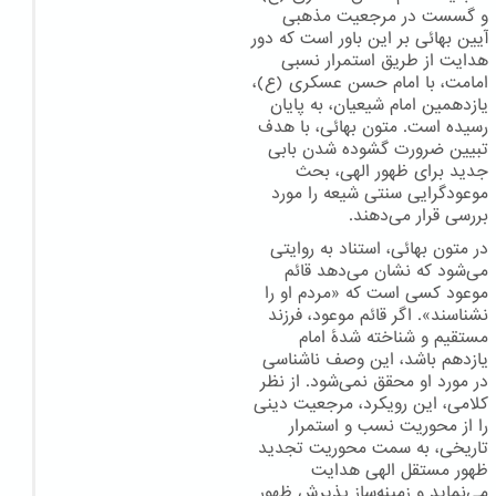
و گسست در مرجعیت مذهبی
آیین بهائی بر این باور است که دور
هدایت از طریق استمرار نسبی
امامت، با امام حسن عسکری (ع)،
یازدهمین امام شیعیان، به پایان
رسیده است. متون بهائی، با هدف
تبیین ضرورت گشوده شدن بابی
جدید برای ظهور الهی، بحث
موعودگرایی سنتی شیعه را مورد
بررسی قرار می‌دهند.
در متون بهائی، استناد به روایتی
می‌شود که نشان می‌دهد قائم
موعود کسی است که «مردم او را
نشناسند». اگر قائم موعود، فرزند
مستقیم و شناخته شدهٔ امام
یازدهم باشد، این وصف ناشناسی
در مورد او محقق نمی‌شود. از نظر
کلامی، این رویکرد، مرجعیت دینی
را از محوریت نسب و استمرار
تاریخی، به سمت محوریت تجدید
ظهور مستقل الهی هدایت
می‌نماید و زمینه‌ساز پذیرش ظهور