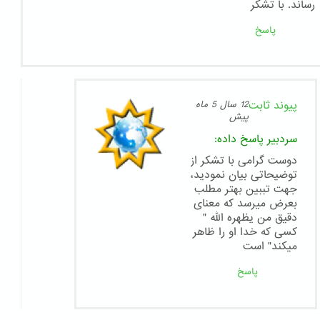
رساند. با تشکر
پاسخ
پیوند ثابت
12 سال 5 ماه
پیش
سردبیر
پاسخ داده:
دوست گرامی با تشکر از
توضیحاتی بیان نمودید،
جهت تببین بهتر مطلب
بعرض میرسد که معنای
دقیق من یظهره الله "
کسی که خدا او را ظاهر
میکند" است
پاسخ