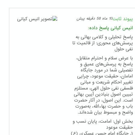
پیوند ثابت
10 ماه 58 دقیقه پیش
انیس کیانی
پاسخ داده:
پاسخ تحلیلی و کلامی بهائی به
پرسش‌های محوری: از قائمیت تا
نفی حلول
با عرض سلام و احترام متقابل،
پاسخ به پرسش‌های عمیق و
تفصیلی شما در مورد جایگاه
امامان، حقیقت موعود، چرایی
تغییر احکام شریعت و مبانی
فلسفی نفی حلول الهی، مستلزم
تبیین اصول بنیادین آیین بهائی
است. این اصول، در آثار حضرت
باب و حضرت بهاءالله، به‌صورت
واضح و مبسوط بیان شده‌اند.
بخش اول: امامت، پایان نسب و
حقیقت موعود
۱. جایگاه امام حسن عسکری (ع)