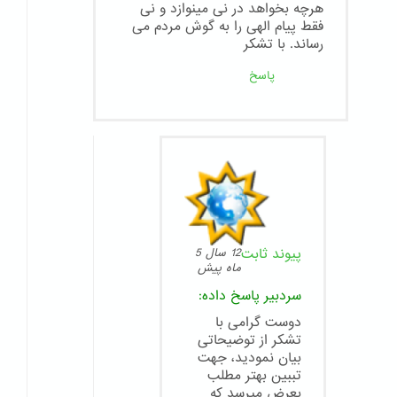
هرچه بخواهد در نی مینوازد و نی
فقط پیام الهی را به گوش مردم می
رساند. با تشکر
پاسخ
پیوند ثابت
12 سال 5
ماه پیش
سردبیر
پاسخ داده:
دوست گرامی با
تشکر از توضیحاتی
بیان نمودید، جهت
تببین بهتر مطلب
بعرض میرسد که