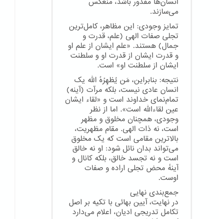
انسان‌ها مقدور باشد، منعکس
می‌سازند.
تمایز وجودی: این مظاهر، کامل‌ترین
تجلی صفات الهی (علم، قدرت و
جمال) هستند. «علم ایشان از علم او
و قدرت ایشان از قدرت او و سلطنت
ایشان از سلطنت او» است.
نتیجه: بنابراین، مَن یُظهِرُهُ الله یک
انسان عادی نیست، بلکه مرآت (آینه)
تمام‌نمای خداوند است و «لقاء ایشان
عین لقاءالله است». اما از نظر
وجودی، همچنان مخلوق و مظهر
است، نه ذات الهی. مقام مظهریت،
بالاترین مقامی است که یک مخلوق
می‌تواند بدان نائل شود: او نه خالق
است و نه تجسد خالق، بلکه کانال و
آینهٔ محض تجلی اراده و صفات
اوست.
جمع‌بندی نهایی
در نهایت، آیین بهائی با تکیه بر اصل
تکامل تدریجی ادیان، اعلام می‌دارد