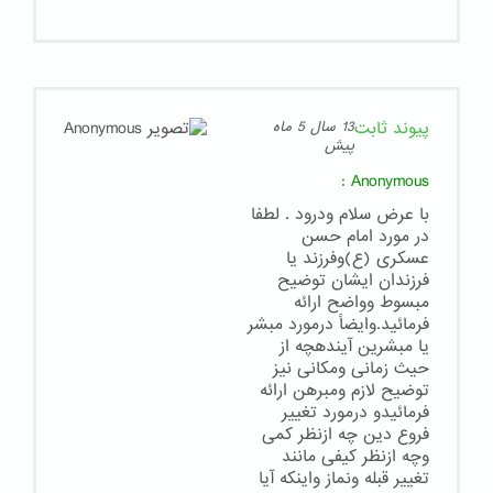
پیوند ثابت
13 سال 5 ماه
پیش
:
Anonymous
با عرض سلام ودرود . لطفا
در مورد امام حسن
عسکری (ع)وفرزند یا
فرزندان ایشان توضیح
مبسوط وواضح ارائه
فرمائید.وایضاً درمورد مبشر
یا مبشرین آیندهچه از
حیث زمانی ومکانی نیز
توضیح لازم ومبرهن ارائه
فرمائیدو درمورد تغییر
فروع دین چه ازنظر کمی
وچه ازنظر کیفی مانند
تغییر قبله ونماز واینکه آیا