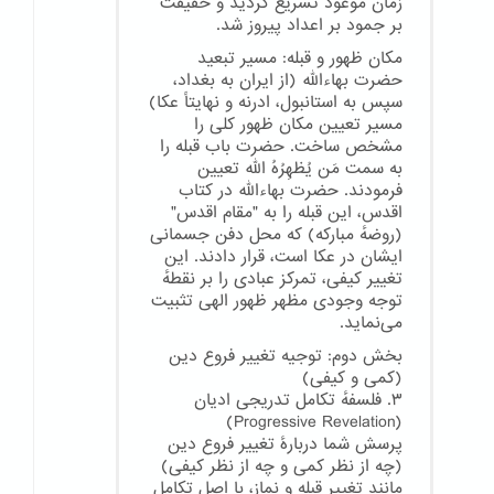
زمان موعود تسریع گردید و حقیقت
بر جمود بر اعداد پیروز شد.
مکان ظهور و قبله: مسیر تبعید
حضرت بهاءالله (از ایران به بغداد،
سپس به استانبول، ادرنه و نهایتاً عکا)
مسیر تعیین مکان ظهور کلی را
مشخص ساخت. حضرت باب قبله را
به سمت مَن یُظهِرُهُ الله تعیین
فرمودند. حضرت بهاءالله در کتاب
اقدس، این قبله را به "مقام اقدس"
(روضهٔ مبارکه) که محل دفن جسمانی
ایشان در عکا است، قرار دادند. این
تغییر کیفی، تمرکز عبادی را بر نقطهٔ
توجه وجودی مظهر ظهور الهی تثبیت
می‌نماید.
بخش دوم: توجیه تغییر فروع دین
(کمی و کیفی)
۳. فلسفهٔ تکامل تدریجی ادیان
(Progressive Revelation)
پرسش شما دربارهٔ تغییر فروع دین
(چه از نظر کمی و چه از نظر کیفی)
مانند تغییر قبله و نماز، با اصل تکامل