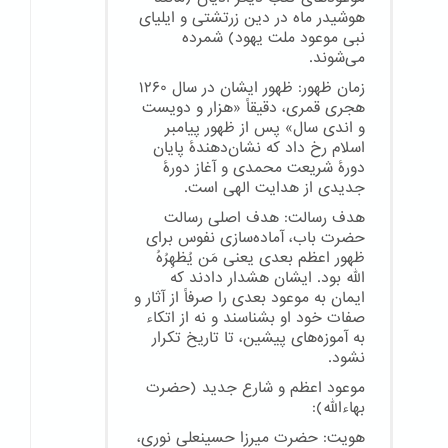
هوشیدر ماه در دین زرتشتی و ایلیای
نبی موعود ملت یهود) شمرده
می‌شوند.
زمان ظهور: ظهور ایشان در سال ۱۲۶۰
هجری قمری، دقیقاً «هزار و دویست
و اندی سال» پس از ظهور پیامبر
اسلام رخ داد که نشان‌دهندهٔ پایان
دورهٔ شریعت محمدی و آغاز دورهٔ
جدیدی از هدایت الهی است.
هدف رسالت: هدف اصلی رسالت
حضرت باب، آماده‌سازی نفوس برای
ظهور اعظم بعدی یعنی مَن یُظهِرُهُ
الله بود. ایشان هشدار دادند که
ایمان به موعود بعدی را صرفاً از آثار و
صفات خود او بشناسند و نه از اتکاء
به آموزه‌های پیشین، تا تاریخ تکرار
نشود.
موعود اعظم و شارع جدید (حضرت
بهاءالله):
هویت: حضرت میرزا حسینعلی نوری،