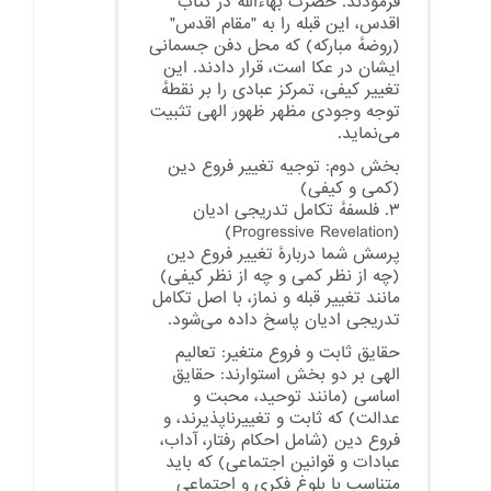
فرمودند. حضرت بهاءالله در کتاب
اقدس، این قبله را به "مقام اقدس"
(روضهٔ مبارکه) که محل دفن جسمانی
ایشان در عکا است، قرار دادند. این
تغییر کیفی، تمرکز عبادی را بر نقطهٔ
توجه وجودی مظهر ظهور الهی تثبیت
می‌نماید.
بخش دوم: توجیه تغییر فروع دین
(کمی و کیفی)
۳. فلسفهٔ تکامل تدریجی ادیان
(Progressive Revelation)
پرسش شما دربارهٔ تغییر فروع دین
(چه از نظر کمی و چه از نظر کیفی)
مانند تغییر قبله و نماز، با اصل تکامل
تدریجی ادیان پاسخ داده می‌شود.
حقایق ثابت و فروع متغیر: تعالیم
الهی بر دو بخش استوارند: حقایق
اساسی (مانند توحید، محبت و
عدالت) که ثابت و تغییرناپذیرند، و
فروع دین (شامل احکام رفتار، آداب،
عبادات و قوانین اجتماعی) که باید
متناسب با بلوغ فکری و اجتماعی