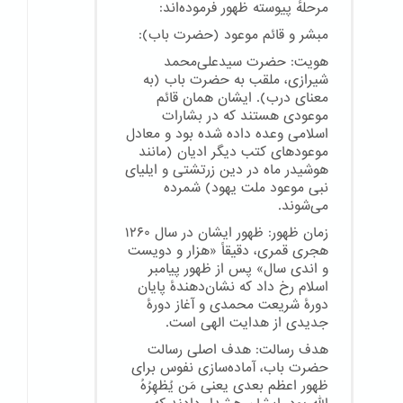
مرحلهٔ پیوسته ظهور فرموده‌اند:
مبشر و قائم موعود (حضرت باب):
هویت: حضرت سیدعلی‌محمد
شیرازی، ملقب به حضرت باب (به
معنای درب). ایشان همان قائم
موعودی هستند که در بشارات
اسلامی وعده داده شده بود و معادل
موعودهای کتب دیگر ادیان (مانند
هوشیدر ماه در دین زرتشتی و ایلیای
نبی موعود ملت یهود) شمرده
می‌شوند.
زمان ظهور: ظهور ایشان در سال ۱۲۶۰
هجری قمری، دقیقاً «هزار و دویست
و اندی سال» پس از ظهور پیامبر
اسلام رخ داد که نشان‌دهندهٔ پایان
دورهٔ شریعت محمدی و آغاز دورهٔ
جدیدی از هدایت الهی است.
هدف رسالت: هدف اصلی رسالت
حضرت باب، آماده‌سازی نفوس برای
ظهور اعظم بعدی یعنی مَن یُظهِرُهُ