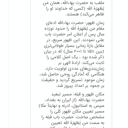
ملقب به حضرت بهاءالله، همان مَن
یُظهِرُهُ الله (کسی که خداوند او را
ظاهر می‌کند) هستند.
زمان ظهور: حضرت بهاءالله ادعای
مقام مَن یُظهِرُهُ الله را حدود نوزده
سال پس از اعلان امر حضرت باب
علنی نمودند. این ظهور سریع، در
مقابل بازهٔ زمانی بسیار طولانی‌تری
(بین ۱۵۱۱ تا ۲۰۰۱ سال) که در بیان
ذکر شده بود ، یک اصل کلامی را
ثابت می‌کند: ارادهٔ الهی بر
زمان‌بندی‌های عددی اولویت دارد.
هنگامی که آمادگی روحی حاصل شد،
زمان موعود تسریع گردید و حقیقت
بر جمود بر اعداد پیروز شد.
مکان ظهور و قبله: مسیر تبعید
حضرت بهاءالله (از ایران به بغداد،
سپس به استانبول، ادرنه و نهایتاً عکا)
مسیر تعیین مکان ظهور کلی را
مشخص ساخت. حضرت باب قبله را
به سمت مَن یُظهِرُهُ الله تعیین