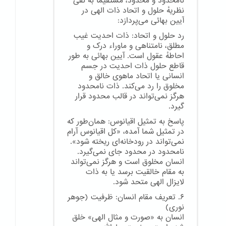
نامحدود و محدود، مستقیماً به نفی
نظریهٔ حلول و اتحاد ذات الهی در
آیین بهائی می‌پردازد:
رد حلول و اتحاد: ذات احدیت غیب
مطلق، نامتناهی و ماوراء درک و
احاطهٔ عقول است. آیین بهائی به طور
قاطع حلول ذات احدیت در جسم
انسانی یا اتحاد ماهوی خالق و
مخلوق را رد می‌کند. ذات نامحدود
هرگز نمی‌تواند در قالب محدود قرار
گیرد.
پاسخ به تمثیل اقیانوس: همان‌طور که
در تمثیل شما آمده، «کل اقیانوس آرام
نمی‌تواند در رودخانه‌ای ریخته شود».
نامحدود در محدود جای نمی‌گیرد.
انسان مخلوق است و هرگز نمی‌تواند
به مقام خالقیت برسد یا به ذات
لایزال الهی متحد شود.
۶. تعریف مقام انسان: ظرفیت (جوهر
نوری)
انسان به «صورت و مثال الهی» خلق