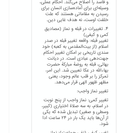
و فاسد را اصلاح می‌کند. احکام عملی،
وسیله‌ای برای آماده‌سازی انسان برای
رسیدن به مقاماتی هستند که علت
خلقت اوست، نه هدف غایی دین.
۴. تغییرات در قبله و نماز (مصادیق
کمی و کیفی)
تغییر قبله: واقعه تغییر قبله در صدر
اسلام (از بیت‌المقدس به کعبه) خود
سندی تاریخی بر امکان تغییر احکام
جهت‌دهی عبادی است. در دیانت
بهائی، قبله به روضهٔ مبارکهٔ حضرت
بهاءالله در عکا تعیین شد. این امر،
تمرکز را بر قلب عالم وجود، یعنی
مظهر ظهور الهی قرار می‌دهد.
تغییر نماز واجب:
تغییر کمی: نماز واجب از پنج نوبت
در اسلام، به سه صلاة اختیاری (کبیر،
وسطی و صغیر) تبدیل شده که یکی
از آن‌ها باید یک بار در ۲۴ ساعت ادا
شود.
تغییر کیفی (نفی جماعت): نماز