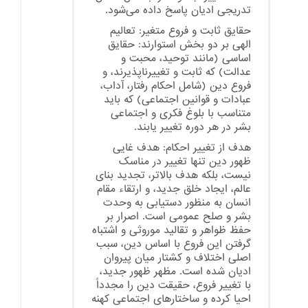
تدریجی ادیان پاسخ داده می‌شود.
حقایق ثابت و فروع متغیر: تعالیم
الهی بر دو بخش استوارند: حقایق
اساسی (مانند توحید، محبت و
عدالت) که ثابت و تغییرناپذیرند، و
فروع دین (شامل احکام رفتار، آداب،
عبادات و قوانین اجتماعی) که باید
متناسب با بلوغ فکری و اجتماعی
بشر در هر دوره تغییر یابند.
هدف از تغییر احکام: هدف غایی
ظهور دین تنها تغییر در مناسک
نیست، بلکه هدف بالاتر، تجدید بنای
عالم، ایجاد خلق جدید، و ارتقاء مقام
انسان به منظور دستیابی به وحدت
بشر و صلح عمومی است. اصرار بر
حفظ ظواهر و تقالید موروثی و اشتباه
گرفتن این فروع با اساس دین، سبب
اصلی اختلاف و کشتار میان پیروان
ادیان شده است. مظهر ظهور جدید،
با تغییر فروع، حقیقت دین را مجدداً
احیا کرده و ساختارهای اجتماعی کهنه