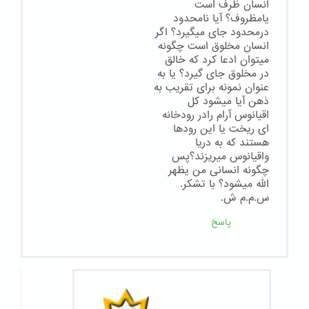
انسان ظرف است
یامظروف؟ آیا نامحدود
درمحدود جای میگیرد؟ اگر
انسان مخلوق است چگونه
میتوان ادعا کرد که خالق
در مخلوق جای گیرد؟ یا به
عنوان نمونه برای تقریب به
ذهن آیا میشود کل
اقیانوس آرام رادر رودخانه
ای ریخت یا این رودها
هستند که به دریا
واقیانوس میریزند؟پس
چگونه انسانی من یظهر
الله میشود؟ با تشکر.
س.م.م ش.
پاسخ