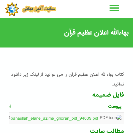
رفتن
به
محتوای
اصلی
بهاءالله اعلان عظیم قرآن
کتاب بهاءالله اعلان عظیم قرآن را می توانید از لینک زیر دانلود
نمائید.
فایل ضمیمه
پیوست
اندازه
1.4 مگابایت
bahaullah_elane_azime_ghoran_pdf_94609.pdf
مطالب سایت