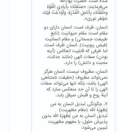
شده است. حضرت بهاءالله
می‌فرمایند: «صَنَعْتُكَ بِأَيادِي الْقُوَّةِ
وَخَلَقْتُكَ بِأَنامِلِ الْقُدْرَةِ، وَأَوْدَعْتُ فِيْكَ
جَوْهَر نوریَ».
انسان، ظرف است: انسان دارای دو
مقام است: مقام حیوانیت (تابع
طبیعت جسمانی) و مقام انسانیت
(فیض ربوبیت). انسان ظرف است،
اما ظرفی که قابلیت انعکاس (آینه
بودن) صفات الهی (مانند عدالت،
محبت و دانش) را دارد.
انسان، مظروف نیست: انسان هرگز
نمی‌تواند مظروف (حقیقت نامتناهی
الهی) باشد؛ بلکه تنها می‌تواند صفات
الهی را تا آن حد منعکس سازد که
آینهٔ روح و قلبش صیقل یابد.
۷. چگونگی تبدیل انسان به مَن
یُظهِرُهُ الله (مقام مظهریت)
تبدیل انسان به مَن یُظهِرُهُ الله بدون
پذیرش حلول، با مفهوم مظهریت
تبیین می‌شود: