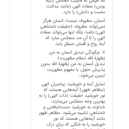
اما ظرفی که قابلیت انعکاس (آینه
بودن) صفات الهی (مانند عدالت،
محبت و دانش) را دارد.
انسان، مظروف نیست: انسان هرگز
نمی‌تواند مظروف (حقیقت نامتناهی
الهی) باشد؛ بلکه تنها می‌تواند صفات
الهی را تا آن حد منعکس سازد که
آینهٔ روح و قلبش صیقل یابد.
۷. چگونگی تبدیل انسان به مَن
یُظهِرُهُ الله (مقام مظهریت)
تبدیل انسان به مَن یُظهِرُهُ الله بدون
پذیرش حلول، با مفهوم مظهریت
تبیین می‌شود:
تمثیل آینه و خورشید: پیامبران الهی
(مظاهر ظهور) آینه‌هایی هستند که
نور خورشید حقیقت (ذات الهی) را به
بهترین وجه منعکس می‌سازند.
خداوند به خورشید دست‌نایافتنی و
نامتناهی تشبیه می‌شود. مظاهر ظهور
مانند آینه‌هایی هستند که نور
خورشید را به شکلی که برای درک