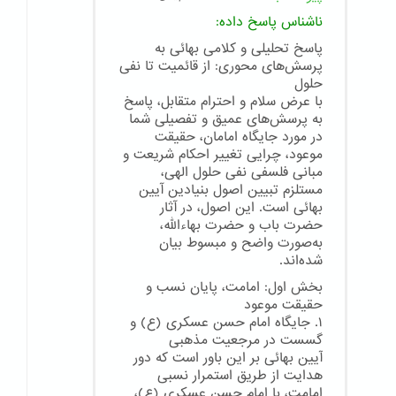
ناشناس
پاسخ داده:
پاسخ تحلیلی و کلامی بهائی به
پرسش‌های محوری: از قائمیت تا نفی
حلول
با عرض سلام و احترام متقابل، پاسخ
به پرسش‌های عمیق و تفصیلی شما
در مورد جایگاه امامان، حقیقت
موعود، چرایی تغییر احکام شریعت و
مبانی فلسفی نفی حلول الهی،
مستلزم تبیین اصول بنیادین آیین
بهائی است. این اصول، در آثار
حضرت باب و حضرت بهاءالله،
به‌صورت واضح و مبسوط بیان
شده‌اند.
بخش اول: امامت، پایان نسب و
حقیقت موعود
۱. جایگاه امام حسن عسکری (ع) و
گسست در مرجعیت مذهبی
آیین بهائی بر این باور است که دور
هدایت از طریق استمرار نسبی
امامت، با امام حسن عسکری (ع)،