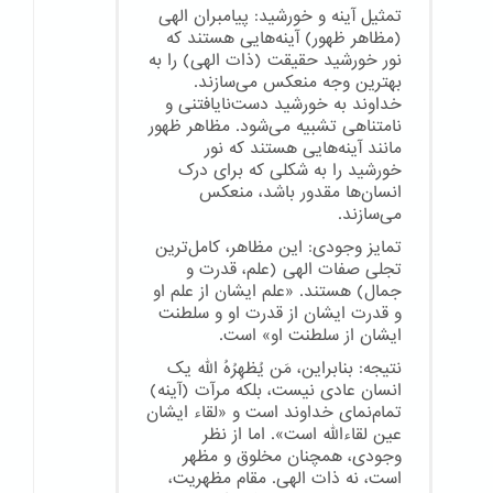
تمثیل آینه و خورشید: پیامبران الهی
(مظاهر ظهور) آینه‌هایی هستند که
نور خورشید حقیقت (ذات الهی) را به
بهترین وجه منعکس می‌سازند.
خداوند به خورشید دست‌نایافتنی و
نامتناهی تشبیه می‌شود. مظاهر ظهور
مانند آینه‌هایی هستند که نور
خورشید را به شکلی که برای درک
انسان‌ها مقدور باشد، منعکس
می‌سازند.
تمایز وجودی: این مظاهر، کامل‌ترین
تجلی صفات الهی (علم، قدرت و
جمال) هستند. «علم ایشان از علم او
و قدرت ایشان از قدرت او و سلطنت
ایشان از سلطنت او» است.
نتیجه: بنابراین، مَن یُظهِرُهُ الله یک
انسان عادی نیست، بلکه مرآت (آینه)
تمام‌نمای خداوند است و «لقاء ایشان
عین لقاءالله است». اما از نظر
وجودی، همچنان مخلوق و مظهر
است، نه ذات الهی. مقام مظهریت،