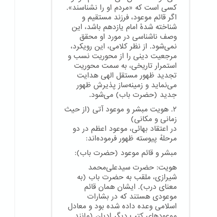
کسی است که «مردم او را نشناسند».
اگر قائم موعود، فرزند مستقیم و
شناخته شدهٔ امام یازدهم باشد، این
وصف ناشناسی در مورد او محقق
نمی‌شود. از نظر کلامی، این رویکرد،
مرجعیت دینی را از محوریت نسب و
استمرار تاریخی، به سمت محوریت
تجدید ظهور مستقل الهی هدایت
می‌نماید و زمینه‌ساز پذیرش ظهور
جدید (حضرت باب) می‌شود.
۲. هویت مبشر و موعود آتی (از حیث
زمانی و مکانی)
در اعتقاد بهائی، موعود اعظم در دو
مرحلهٔ پیوسته ظهور فرموده‌اند:
مبشر و قائم موعود (حضرت باب):
هویت: حضرت سیدعلی‌محمد
شیرازی، ملقب به حضرت باب (به
معنای درب). ایشان همان قائم
موعودی هستند که در بشارات
اسلامی وعده داده شده بود و معادل
موعودهای کتب دیگر ادیان (مانند