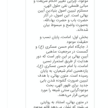
موعود، چرایی تغییر احکام شریعت و
مبانی فلسفی نفی حلول الهی،
مستلزم تبیین اصول بنیادین آیین
بهائی است. این اصول، در آثار
حضرت باب و حضرت بهاءالله،
به‌صورت واضح و مبسوط بیان
شده‌اند.
بخش اول: امامت، پایان نسب و
حقیقت موعود
۱. جایگاه امام حسن عسکری (ع) و
گسست در مرجعیت مذهبی
آیین بهائی بر این باور است که دور
هدایت از طریق استمرار نسبی
امامت، با امام حسن عسکری (ع)،
یازدهمین امام شیعیان، به پایان
رسیده است. متون بهائی، با هدف
تبیین ضرورت گشوده شدن بابی
جدید برای ظهور الهی، بحث
موعودگرایی سنتی شیعه را مورد
بررسی قرار می‌دهند.
در متون بهائی، استناد به روایتی
می‌شود که نشان می‌دهد قائم موعود