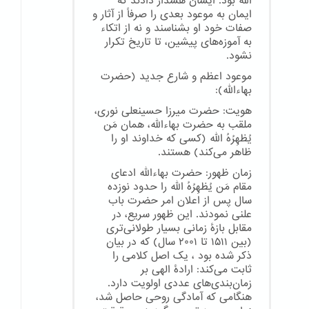
الله بود. ایشان هشدار دادند که
ایمان به موعود بعدی را صرفاً از آثار و
صفات خود او بشناسند و نه از اتکاء
به آموزه‌های پیشین، تا تاریخ تکرار
نشود.
موعود اعظم و شارع جدید (حضرت
بهاءالله):
هویت: حضرت میرزا حسینعلی نوری،
ملقب به حضرت بهاءالله، همان مَن
یُظهِرُهُ الله (کسی که خداوند او را
ظاهر می‌کند) هستند.
زمان ظهور: حضرت بهاءالله ادعای
مقام مَن یُظهِرُهُ الله را حدود نوزده
سال پس از اعلان امر حضرت باب
علنی نمودند. این ظهور سریع، در
مقابل بازهٔ زمانی بسیار طولانی‌تری
(بین ۱۵۱۱ تا ۲۰۰۱ سال) که در بیان
ذکر شده بود ، یک اصل کلامی را
ثابت می‌کند: ارادهٔ الهی بر
زمان‌بندی‌های عددی اولویت دارد.
هنگامی که آمادگی روحی حاصل شد،