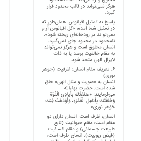
مخلوق را رد می‌کند. ذات نامحدود
هرگز نمی‌تواند در قالب محدود قرار
گیرد.
پاسخ به تمثیل اقیانوس: همان‌طور که
در تمثیل شما آمده، «کل اقیانوس آرام
نمی‌تواند در رودخانه‌ای ریخته شود».
نامحدود در محدود جای نمی‌گیرد.
انسان مخلوق است و هرگز نمی‌تواند
به مقام خالقیت برسد یا به ذات
لایزال الهی متحد شود.
۶. تعریف مقام انسان: ظرفیت (جوهر
نوری)
انسان به «صورت و مثال الهی» خلق
شده است. حضرت بهاءالله
می‌فرمایند: «صَنَعْتُكَ بِأَيادِي الْقُوَّةِ
وَخَلَقْتُكَ بِأَنامِلِ الْقُدْرَةِ، وَأَوْدَعْتُ فِيْكَ
جَوْهَر نوریَ».
انسان، ظرف است: انسان دارای دو
مقام است: مقام حیوانیت (تابع
طبیعت جسمانی) و مقام انسانیت
(فیض ربوبیت). انسان ظرف است،