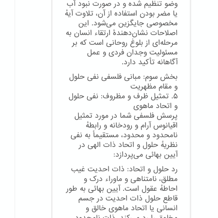
وضو تنظیم شده و در صورت نبود آب
یا مضر بودن استفاده از آن، تلاوت آیهٔ
مخصوصی جایگزین می‌شود. این
اصلاحات نشان‌دهندهٔ ارتقاء انسان به
مرحله‌ای از بلوغ روحانی است که بر
مسئولیت وجدان فردی و عمل
آگاهانه تأکید دارد.
بخش سوم: مبانی فلسفی نفی حلول
و مقام مظهریت
۵. تمثیل ظرف و مظروف: نفی حلول
و اتحاد ماهوی
پرسش فلسفی شما در مورد تمثیل
اقیانوس آرام و رودخانه و رابطهٔ
نامحدود و محدود، مستقیماً به نفی
نظریهٔ حلول و اتحاد ذات الهی در
آیین بهائی می‌پردازد:
رد حلول و اتحاد: ذات احدیت غیب
مطلق، نامتناهی و ماوراء درک و
احاطهٔ عقول است. آیین بهائی به طور
قاطع حلول ذات احدیت در جسم
انسانی یا اتحاد ماهوی خالق و