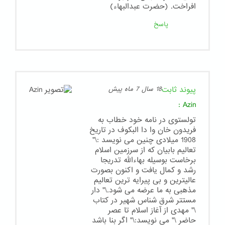
افراخت. (حضرت عبدالبهاء)
پاسخ
پیوند ثابت
18 سال 7 ماه پیش
:
Azin
تولستوی در نامه خود خطاب به
فریدون خان وا دا البکوف در تاریخ
1908 میلادی چنین می نویسد :\"
تعالیم بابیان که از سرزمین اسلام
برخاست بوسیله بهاءالله تدریجا
رشد و کمال یافت و اکنون بصورت
عالیترین و بی پیرایه ترین تعالیم
مذهبی به ما عرضه می شود.\" دار
مستتر شرق شناس شهیر در کتاب
\" مهدی از آغاز اسلام تا عصر
حاضر \" می نویسد:\" اگر بنا باشد