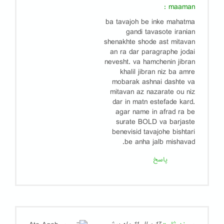
:
maaman
ba tavajoh be inke mahatma
gandi tavasote iranian
shenakhte shode ast mitavan
an ra dar paragraphe jodai
nevesht. va hamchenin jibran
khalil jibran niz ba amre
mobarak ashnai dashte va
mitavan az nazarate ou niz
dar in matn estefade kard.
agar name in afrad ra be
surate BOLD va barjaste
benevisid tavajohe bishtari
be anha jalb mishavad.
پاسخ