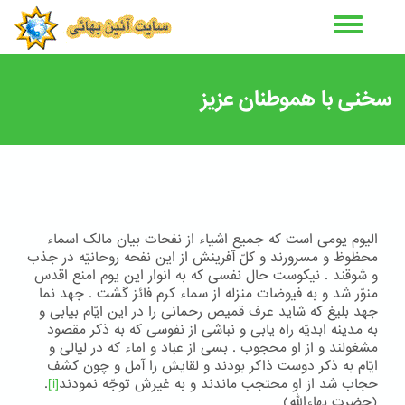
رفتن
به
محتوای
اصلی
سخنی با هموطنان عزیز
اليوم يومی است که جميع اشياء از نفحات بيان مالک اسماء
محظوظ و مسرورند و کلّ آفرينش از اين نفحه روحانيّه در جذب
و شوقند . نيکوست حال نفسی که به انوار اين يوم امنع اقدس
منوّر شد و به فيوضات منزله از سماء کرم فائز گشت . جهد نما
جهد بليغ که شايد عرف قميص رحمانی را در اين ايّام بيابی و
به مدينه ابديّه راه يابی و نباشی از نفوسی که به ذکر مقصود
مشغولند و از او محجوب . بسی از عباد و اماء که در ليالی و
ايّام به ذکر دوست ذاکر بودند و لقايش را آمل و چون کشف
حجاب شد از او محتجب ماندند و به غيرش توجّه نمودند
[i]
.
(حضرت بهاءالله)