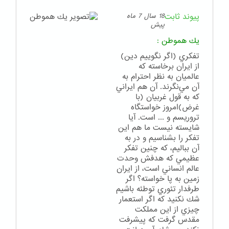
پیوند ثابت
18 سال 7 ماه
پیش
يك هموطن
:
تفكري (اگر نگوييم دين)
از ايران برخاسته كه
عالميان به نظر احترام به
آن مي‌نگرند. آن هم ايراني
كه به قول غربيان (با
غرض)امروز خواستگاه
تروريسم و ... است. آيا
شايسته نيست ما هم اين
تفكر را بشناسيم و در به
آن بباليم، كه چنين تفكر
عظيمي كه هدفش وحدت
عالم انساني است، از ايران
زمين به پا خواسته؟ اگر
طرفدار تئوري توطئه باشيم
شك نكنيد كه اگر استعمار
چيزي از اين مملكت
مقدس گرفت كه پيشرفت