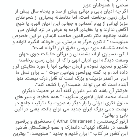
سخنی با هموطنان عزیز
اگر چه ادیان بابی و بهائی بیش از صد و پنجاه سال پیش از
ایران زمین برخاسته است، اما متاسفانه بسیاری از هموطنان
عزیز ایرانی از پیام آسمانی و جهانی این ادیان الهی، یا هیچ
آگاهی ندارند و یا عقایدی آلوده به غرض در نزد ایشان می
باشد؛ چنانچه دکتر ناصرالدین صاحب الزمانی در این خصوص
مینویسد: " تاکنون هرگز به درستی، بی طرفانه، انگیزه کاوانه و
جامعه شناسانه مورد بررسی دقیق قرار نگرفته است".
لیکن، بسیاری از اندیشمندان و بزرگان حقیقت جوی جهان
وسعت دیدگاه این ادیان الهی را که از ایران زمین برخاسته
تقدیر و تمجید نموده و آرمان جهانی آنها را مورد ستایش قرار
داده اند، و به گفته پروفسور بنیامین جوت " ... برای نسل ما
این امر آنقدر نزدیک و بزرگ است که قابل درک نیست. تنها
آینده است که می تواند اهمیت آن را کشف کند".
خوشتر آن باشد که سر دلبران گفته آید در حدیث دیگران
استاد محمد اقبال لاهوری میگوید: " همه خطوط و سیر های
متنوع فکری ایرانی را بار دیگر به صورت یک ترکیب جامع در
نهضت دینی بزرگ ایران جدید می توان یافت، یعنی در آئین
بابی و بهائی".
آرتور کریستنسن ( Arthur Christensen ) مستشرق و پرفسور
فلسفه در داشگاه کپنهاک دانمارک و عضو فرهنگستان شاهی
این کشور در کتاب " ایران قدیم و جدید " مینویسد: " بهترین