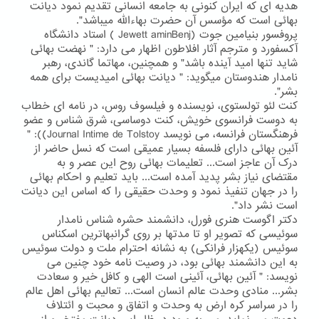
هدیه ای که ایران کنونی به جامعه انسانی تقدیم نمود دیانت
بهائی است که مؤسس آن حضرت بهاءالله میباشد".
پروفسور بنیامین جوت (Jewett aminBenj ) استاد دانشگاه
آکسفورد و مترجم آثار افلاطون اظهار می دارد: " نهضت بهائی
شاید تنها امید آینده باشد" و همچنین، مهاتما گاندی، رهبر
نامدار هندوستان میگوید: " دیانت بهائی امیدیست برای همه
بشر".
کنت لئو تولستوی، نویسنده و فیلسوف روس، در نامه ای خطاب
به دوست فرانسوی خویش، کنت دوساسی، شرق شناس و عضو
فرهنگستان فرانسه، می نویسد Journal Intime de Tolstoy)): "
آئین بهائی دارای فلسفه بسیار عمیقی است که نسل حاضر از
درک آن عاجز است... تعلیمات بهائی روح این عصر و به
مقتضای نیاز بشر پدید آمده است... باید تعلیم و احکام بهائی
را در جهان تنفیذ نمود و وحدت حقیقی را که اساس این دیانت
است نشر داد".
دکتر اگوست هنری فورل، دانشمند حشره شناس نامدار
سوئیسی که تصویر او تا مدتها بر روی گرانبهاترین اسکناس
سوئیس (یکهزار فرانکی) به نشانه احترام ملت و دولت سوئیس
به این دانشمند بهائی بود، در وصیت نامه خود چنین می
نویسد: " آئین بهائی، آئینی است الهی و کافل خیر و سعادت
بشر... منادی وحدت عالم انسان است... تعالیم بهائی اهل عالم
را در سراسر کره ارض به وحدت و اتفاق و محبت و ائتلاف