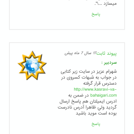
میسازد ...\".
پاسخ
پیوند ثابت
17 سال 7 ماه پیش
سردبیر
:
شهرام عزیز در سایت زیر کتابی
در جواب به شبهات کسروی در
دسترس قرار گرفته
http://www.kasravi-va-
bahaigari.com
در ضمن به
ادرس ايميلتان هم پاسخ ارسال
گرديد ولي ظاهرا آدرس نادرست
بوده است موید باشید
پاسخ