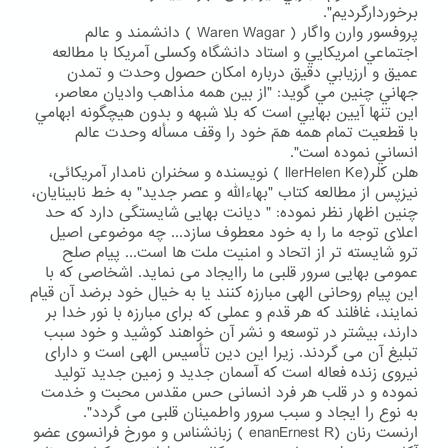
برخوردارگرديم".
پروفسور وارن واگار ( Waren Wagar ) دانشمند و عالم
اجتماعي امريكايي و استاد دانشگاه وکسلی آمریکا با مطالعه
عميق و ارزيابي دقيق درباره امكان حصول وحدت و تمدن
جهاني چنين مي گويد: "از بين همه مذاهب واديان معاصر،
اين تنها آيين بهايي است كه بلا شبهه و بدون هيچگونه ابهامي
با قطعيت تمام همه همّ خود را وقف مسأله وحدت عالم
انساني نموده است".
هلن کلر(llerHelen Ke ) نویسنده و سخنران نامدار آمریکائی،
نيزپس از مطالعه کتاب "بهاءالله و عصر جدید" به خط نابينايان،
چنین اظهار نظر نموده: " دیانت بهایی شایستگی دارد که حد
اعلای توجه ما را به خود معطوف سازد... چه موضوعی اصیل
ترو شایسته تر از اتحاد و امنیت ملت ها است... پیام صلح
عمومی بهایی سرور قلبی ما راایجاد می نماید. اشخاصی که با
این پیام روحانی الهی مبارزه کنند یا به خیال خود برضد آن قیام
نمایند، غافلند که هر قدم و عملی که برای مبارزه با نور خدا بر
دارند، بیشتر در توسعه و نشر آن خواهند کوشید و خود سبب
تبلیغ آن می گردند. زیرا این دین تأسیس الهی است و دارای
نیروی زنده فعاله است که آسمان جدید و زمین جدید تولید
نموده و در قلب هر فرد انسانی حس مقدس محبت و خدمت
به نوع را ایجاد و سبب سرور واطمینان قلبی می گردد".
ارنست رنان (enanErnest R ) زبانشناس و مورخ فرانسوی عضو