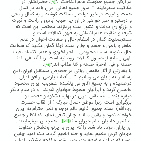
در ارکان جمیع حکومت عالم انداخت..."
[v]
. حضرتشان در
مکاتیب میفرمایند: " امروز جمیع اهالی ایران باید در کمال
همت و غیرت در خیر دولت و مملکت کوشند و به کمال راستی
و درستی و خیر خواهی در آن چه سبب آبادی و راحت و ثروت
و بزرگواری دولت و کشور است پردازند. مختصر این است که
شرف و منقبت عالم انسانی به ظهور کمالات است و
مستجمعیت کمال در انتظام حال و سعادت احوال در عالم
ظاهر و باطن و جسم و جان است. لهذا گمان مکنید که سعادت
حال دنیویه، سبب محرومی از اجر اخروی و عدم اکتساب قرب
الهی و مانع از حصول کمالات روحانیه است. ربنا آتنا فی الدنیا
حسنه و فی الأخرة حسنه و قنا عذاب النار"
[vi]
.
با بشارتی از آثار مقدس بهائی در خصوص مستقبل ایران، این
رساله را به پایان می رسانیم: " ... آفتاب پارسی از افق ایران
درخشیده و به جمیع آفاق نور پاشیده. عنقریب ایران محسود
عالمیان گردد و ایرانیان مغبوط جهانیان شوند... و در مقام دیگر
میفرمایند: ... مستقبل ایران در نهایت شکوه و عظمت و
بزرگواری است. زیرا موطن جمال مبارک ( از القاب حضرت
بهاءالله) است. جمیع اقالیم عالم توجه و نظر احترام به ایران
خواهند نمود و یقین بدانید چنان ترقی نماید که انظار جمیع
اعاظم و دانایان عالم حیران ماند
[vii]
... همچنین میفرمایند: ...
ای یاران، مژده باد شما را که ایران به پرتو بخشش خداوند
مهربان ترقی عظیم نماید و جنة النعیم گردد. بلکه امید چنین
است که در آینده غبطه روی زمین شود و نفحه مشکین ایران