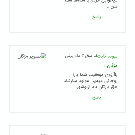
میخواین مردم با شماها اشنا
شن...
پاسخ
پیوند ثابت
18 سال 7 ماه پیش
مژگان
:
باآرزوي موفقيت شما ياران
روحاني عيدين مولود مباركباد
حق يارتان باد ازبوشهر
پاسخ