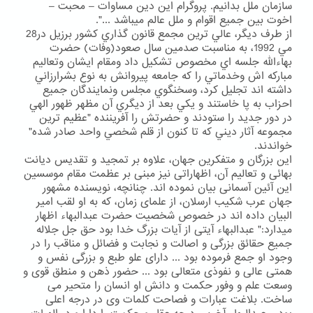
سازمان ملل بدانیم. پروگرام این دین مساوات – محبت –
اخوت بین جمیع اقوام و ملل عالم میباشد ...".
از طرف دیگر، عالي ترين مجمع قانون گذاري كشور برزيل در28
مي 1992، به مناسبت صدمين سال صعود(وفات) حضرت
بهاءالله جلسه اي مخصوص تشكيل داد ومقام ايشان وتعاليم
مباركه اش وخدماتي را كه جامعه پيروانش به نوع بشرارزاني
داشته اند تجليل كرد، وسخنگوي مجلس ونمايندگان جميع
احزاب به پا خاستند و يكي بعد از ديگري آن مظهر ظهور الهي
در دور جديد را ستودند و حضرتش را آفريننده "عظيم ترين
مجموعه آثار ديني كه تا كنون از قلم شخصي واحد صادر شده"
خواندند.
این بزرگان و متفکرین جهان، علاوه بر تمجید و تقدیس دیانت
بهائی و تعالیم آن، اظهاراتی نیز مبنی بر عظمت مقام موسسین
این آئین آسمانی بیان نموده اند. چنانچه، نویسنده مشهور
جهان عرب شکیب ارسلان، از علمای زمان، که به او لقب امیر
البیان داده اند در خصوص شخصیت حضرت عبدالبهاء اظهار
میدارد:" عبدالبهاء آیتی از آیات بزرگ خدا بود حق جل جلاله
جمیع حقائق بزرگی و اصالت و نجابت و فضائل و مناقب را در
وجود او جمع فرموده بود ... دارای علو طبع و بزرگی نفس و
همتی عالی و نفوذی متعالی بود ... حضور ذهن و منطق قوی و
وسعت علم و وفور حکمت و دانش او انسان را متحیر می
ساخت. بلاغت عبارات و فصاحت کلمات وی در درجه اعلی