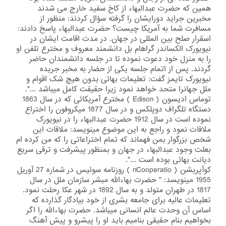
همین که حضرت عبدالبهاء از کاخ سفید خارج می شدند
مخبرین جراید دورایشان را گرفته سؤال کردند: منظور از
مسافرت شما به آمریکا چیست؟ حضرت عبدالبهاء پاسخ دادند:
اسقرار صلح بین المللی در جهان. در مدت اقامت ایشان در
نیویورک الکساندر گراهام بل دانشمند معروف و مخترع تلفن او
را به منزل خود دعوت نموده تا در جلسه دانشمندان حاضر
گردند. پس از اتمام جلسه یکی از حضار به مخبر جریده
نیویورک تایمز گفت: تعلیمات بهائی بدون هیچ شک اقوام و
ملل جهانرا متحد خواهد نمود زیرا حقیقت کامل میباشد ...".
توماس ادیسون ( Edison ) مخترع آمریکائی که در سال 1863
دستگاه تلگراف دوپلکس و در سال 1877 میکروفون را اختراع
نموده است در سال 1912 حضرت عبدالبهاء را در نیویورک
ملاقات نمود و راجع به این موضوع مینویسد: ملاقات این
شخص بزرگوار بمن فهماند که تمام اختراعاتی را که من کرده ام
بعلت وجود عبدالبهاء در جهان و بمنظور پیشرفت و ترقی سریع
دیانت بهائی بوده است ...".
کوآپریشن ( nCooperatio ) روزنامه سوئیس در شماره 27 آوریل
1955 مینویسد: " حضرت بهاءالله مبشر سازمان ملل در سال
1817 در طهران متولد و به سال 1892 در شهر عکا رحلت نمود.
تعلیمات عالیه برای جامعه بشری از خود بیادگار گذارده که
اساس آن وحدت عالم انسانی میباشد. حضرت بهاءالله را اگر
بخواهیم بنام حقیقی بنامیم باید او را پیشرو و پیش آهنگ