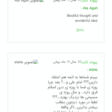
پیوند ثابت
17 سال 11 ماه پیش
:
Ata Agah
Beutiful thought and
wonderful idea
پاسخ
پیوند ثابت
17 سال 11 ماه پیش
:
elahe
ببینم شماها به ائمه هم اعتقاد
دارین؟؟؟ امام علی و...؟ بعد چرا
روزه ی شما با روزه ی دین اسلام
فرق داره... و مثل روزه ی
مسیحی ها نزدیک بهاره...؟؟؟
لطفا در مورد دینتون مطلب
بیشتر بذارین...اگر واقعا