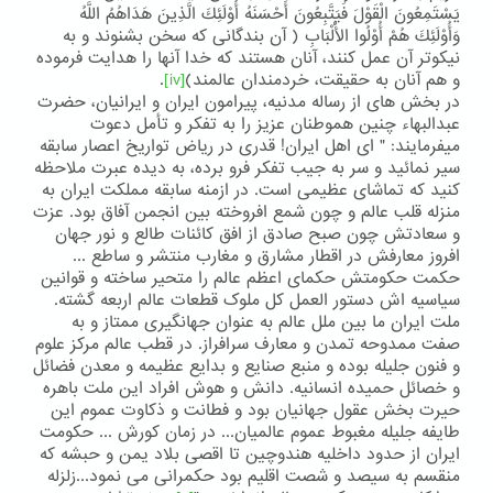
يَسْتَمِعُونَ الْقَوْلَ فَيَتَّبِعُونَ أَحْسَنَهُ أُوْلَئِكَ الَّذِينَ هَدَاهُمُ اللَّهُ
وَأُوْلَئِكَ هُمْ أُوْلُوا الْأَلْبَابِ ( آن بندگانی که سخن بشنوند و به
نیکوتر آن عمل کنند، آنان هستند که خدا آنها را هدایت فرموده
و هم آنان به حقیقت، خردمندان عالمند)
[iv]
.
در بخش های از رساله مدنیه، پیرامون ایران و ایرانیان، حضرت
عبدالبهاء چنین هموطنان عزیز را به تفکر و تأمل دعوت
میفرمایند: " ای اهل ایران! قدری در ریاض تواریخ اعصار سابقه
سیر نمائید و سر به جیب تفکر فرو برده، به دیده عبرت ملاحظه
کنید که تماشای عظیمی است. در ازمنه سابقه مملکت ایران به
منزله قلب عالم و چون شمع افروخته بین انجمن آفاق بود. عزت
و سعادتش چون صبح صادق از افق کائنات طالع و نور جهان
افروز معارفش در اقطار مشارق و مغارب منتشر و ساطع ...
حکمت حکومتش حکمای اعظم عالم را متحیر ساخته و قوانین
سیاسیه اش دستور العمل کل ملوک قطعات عالم اربعه گشته.
ملت ایران ما بین ملل عالم به عنوان جهانگیری ممتاز و به
صفت ممدوحه تمدن و معارف سرافراز. در قطب عالم مرکز علوم
و فنون جلیله بوده و منبع صنایع و بدایع عظیمه و معدن فضائل
و خصائل حمیده انسانیه. دانش و هوش افراد این ملت باهره
حیرت بخش عقول جهانیان بود و فطانت و ذکاوت عموم این
طایفه جلیله مغبوط عموم عالمیان... در زمان کورش ... حکومت
ایران از حدود داخلیه هندوچین تا اقصی بلاد یمن و حبشه که
منقسم به سیصد و شصت اقلیم بود حکمرانی می نمود...زلزله