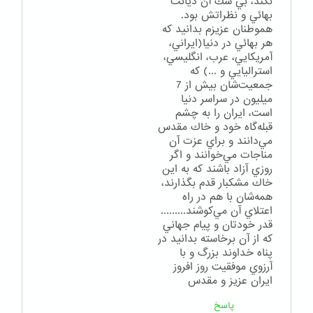
نكند، بي شك آن ديانت
بهائي و نظراتش بود.
هموطنان عزيزم بدانيد كه
هر بهائي در دنيا(ايراني،
آمريكايي، عرب، انگليسي،
استراليايي و ...) كه
جمعيت‌شان بيش از 7
ميليون در سراسر دنيا
است، ايران را به چشم
قبله‌گاه خود و خاك مقدس
مي‌دانند و براي عزت آن
مناجات مي‌خوانند و اگر
روزي آزاد باشند كه به اين
خاك مشكبار قدم بگذارند،
همه‌شان با هم در راه
اعتلاي آن مي‌كوشند.........
قدر خودتان و پيام جهاني
كه از آن برخاسته بدانيد در
پناه خداوند بزرگ و با
آرزوي موفقيت روز افروز
ايران عزيز و مقدس
پاسخ