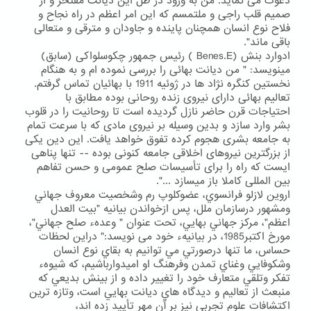
دعوت می نماید. من به ورود در ظل این دیانت مفتخر و از
صمیم قلب راجی و ملتمسم که این امر اعظم در راه نجاح و
فلاح نوع انسان همچنان پاینده و جاودان و مترقی و متعالی
باقی ماند".
ادوارد بنش (Benes.E ) رئیس جمهور چکوسلواکی (سابق)
مینویسد: " من دیانت بهائی را بررسی نموده ام و به هنگام
نخستین کنگره نژاد ها در ژوئیه 1911 با بهائیان تماس گرفتم.
تعالیم بهائی دارای نیروی زنده روحانی بوده مطابق با
احتیاجات قرن حاضر نازل گردیده است تا روحانیت را در قلوب
بشر وارد سازد و بدین وسیله بر نیروی مادی که با سرعت تمام
به جامعه بشری هجوم کرده تفوق خواهد یافت. این دین یکی
از بزرگترین نیروهای اخلاقی جامعه کنونی بوده -- تنها پناهی
ایست که راه را برای تأسیسات صلح عمومی و حسن تفاهم
بین المللی کاملا باز میسازد ...".
اروين لازلو فرانسوي، عضوكلوپ رم وشخصيت معروف جهاني
ومشهور درسازمان ملل، پس ازخواندن بيانيه "بيت العدل
اعظم"، مركز جهاني بهايي، تحت عنوان " وعدهء صلح جهاني"،
مورخ اكتبر1985، در بيانيهء خود می نویسد:" دراين لحظات
حساس، ما تنها درصورتي مي توانيم به بقاي نوع انسان
وشكوفايي وغناي تمدن وفرهنگ او اميدوارباشيم، كه شيوهء
تفكر وتلقي متعارف خود را تغيير داده و از بينش بديعي كه
منبعث از تعاليم و ديدگاه هاي ديانت بهايي است، وتازه ترين
اكتشافات علوم تجربي نيز بر آن مهر تأييد زده اند،