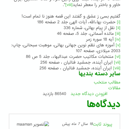
خاور و باختر را معطر نماید
[viii]
".
گفتیم بسی ز عشق و گفتند این قصه هنوز نا تمام است!
[i]
حضرت بهاءالله، آیات الهی جلد 2 صفحه 186
[ii]
نقل از پیام بهائی، شماره 336
[iii]
مائده آسمانی، جلد 5، صفحه 46
[iv]
آیه 18 سوره زمر
[v]
آموزه های نظم نوین جهانی بهائی، موهبت سبحانی، چاپ:
2003 میلادی، صفحه 107
[vi]
منتخبات مکاتیب حضرت عبدالبهاء، جلد 5 ص 86
[vii]
ایران آینده، جمشید فنائیان ، صفحه 256
[viii]
ایران آینده، جمشید فنائیان ، صفحه 256
سایر دسته بندیها
مطالب منتخب
مقالات
افزودن دیدگاه جدید
86540 بازدید
دیدگاه‌ها
پیوند ثابت
18 سال 7 ماه پیش