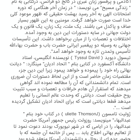
آکادمی و پرفسور زبان عبری در کالج دو فرانس، درکتابی به نام
" زندگی مسیح" می نویسد: " در زمان آخر هنگامی که دوره
امتحانات الهی به آخر رسید بهشت حقیقی که ظهور موعود کلی
خدا است صورت خواهد گرفت. مومنین به این ظهور بسیار
صاف و پاکدل می باشند. یک ملت، یک زبان، یک قانون و یک
دولت جهانی در سایه دستورات این دین به وجود آمده.
اختلافات و تعصبات را از میان برخواهد داشت. این تأسیسات
جهانی به وسیله دو پیغمبر ایرانی حضرت باب و حضرت بهاءالله
تأسیس وتمدن تازه به وجود خواهد آمد".
تیسول دیوید ( Tyssul David ) نویسنده انگلیسی، استاد
دانشگاه آکسفورد در کتابی بنام " اتحاد ادیان" مینگارد: " دیانت
بهائی راه خود را پیموده و خواهد پیمود زیرا این دین جزء
مقتضیات زمان حاضر است و از این لحاظ دستورات آن ضروری
است. تمام دانشمندانی که آن را مطالعه نموده اند گواهی
میدهند که استقرار آن هادم خرافات و تعصبات و سبب تثبیت
روح حقیقت است. دیانتی که وحدت عالم انسانی را تعلیم
میدهد قطعا دیانتی است که برای اتحاد ادیان تشکیل گردیده
است ...".
ژولیت تامسون (uliette ThomsonJ ) در کتاب خود بنام "
عبدالبهاء" مینویسد: روزولت رئیس جمهور آمریکا حضرت
عبدالبهاء را در ایامی که در شهر نیویورک بودند دعوت نمود تا
از تعالیم بهائی اطلاع یابد ... پس از خاتمه آن جلسه که با
حضور عده ای از رجال و دانشمندان آمریکا منعقد شده بود