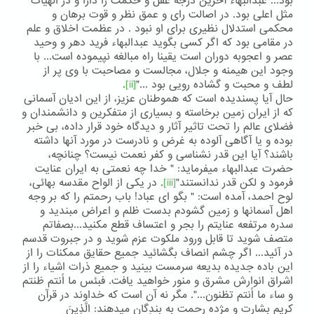
بود... عبدالبهاء آخرین درجه عقل و حکمت را دارا و در الهیات
مثل اعلی بود. در اصالت رای و عمق نظر و قوت برهان و
محکمی استدلال نظیری برای او نبود . در عظمت اخلاق و علم
در مقامی بود که اگر کسی بگوید عبدالبهاء فرید دهر و وحید
عصر و اعجوبه دوران است یقینا راه مبالغه نپیموده است... با
وجود این هیمنه و جلال، مجالست و مصاحبت با وی پر از
لطف و محبت و گشاده رویی بود ..."
[ii]
.
حال آیا پسندیده است که هموطنان عزیز، از این ادیان آسمانی
که از ایران زمین برخاسته و بسیاری از متفکرین و دانشمندان و
فضلای عالم را تحت تاثیر آثار و دیدگاه خود قرار داده، بی خبر
بوده و یا آگاهی آلوده به غرض و نادرست در مورد آنها داشته
باشند؟ آیا این قدر نشناسی و کفر نعمت نیست؟ چنانچه،
حضرت عبدالبهاء میفرماید: " خدا چه نعمتی به ایران عنایت
فرمود و لکن قدر ندانستند"
[iii]
. در یکی از الواح مقدسه بهائی،
لوح احمد، آمده است: " بگو ای عباد! باب رحمتم را که بر وجه
اهل آسمانها و زمین گشودم بدست ظلم و اعراض مبندید و
سدره مرتفعه عنایتم را بجر و اعتساف قطع مکنید...بصفاتم
متصف شوید تا قابل ورود ملکوت عزم شوید و در جبروت قدسم
در آئید... اگر چشم انصاف بگشائید جمیع حقایق ممکنات را از
این باده جدیده بدیعه سرمست بینید و جمیع ذرات اشیاء را از
اشراق انوارش مشرق و منور خواهید یافت. فبئس ما اًنتم ظنتم
و ساء ما اًنتم تظنون...". مگر نه آن است که خداوند در قرآن
کریم بشارت و مژده رحمت به بندگان میدهند: الَّذِينَ