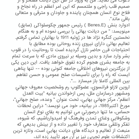
دعوت می نماید. من به ورود در ظل این دیانت مفتخر و از
صمیم قلب راجی و ملتمسم که این امر اعظم در راه نجاح و
فلاح نوع انسان همچنان پاینده و جاودان و مترقی و متعالی
باقی ماند".
ادوارد بنش (Benes.E ) رئیس جمهور چکوسلواکی (سابق)
مینویسد: " من دیانت بهائی را بررسی نموده ام و به هنگام
نخستین کنگره نژاد ها در ژوئیه 1911 با بهائیان تماس گرفتم.
تعالیم بهائی دارای نیروی زنده روحانی بوده مطابق با
احتیاجات قرن حاضر نازل گردیده است تا روحانیت را در قلوب
بشر وارد سازد و بدین وسیله بر نیروی مادی که با سرعت تمام
به جامعه بشری هجوم کرده تفوق خواهد یافت. این دین یکی
از بزرگترین نیروهای اخلاقی جامعه کنونی بوده -- تنها پناهی
ایست که راه را برای تأسیسات صلح عمومی و حسن تفاهم
بین المللی کاملا باز میسازد ...".
اروين لازلو فرانسوي، عضوكلوپ رم وشخصيت معروف جهاني
ومشهور درسازمان ملل، پس ازخواندن بيانيه "بيت العدل
اعظم"، مركز جهاني بهايي، تحت عنوان " وعدهء صلح جهاني"،
مورخ اكتبر1985، در بيانيهء خود می نویسد:" دراين لحظات
حساس، ما تنها درصورتي مي توانيم به بقاي نوع انسان
وشكوفايي وغناي تمدن وفرهنگ او اميدوارباشيم، كه شيوهء
تفكر وتلقي متعارف خود را تغيير داده و از بينش بديعي كه
منبعث از تعاليم و ديدگاه هاي ديانت بهايي است، وتازه ترين
اكتشافات علوم تجربي نيز بر آن مهر تأييد زده اند،