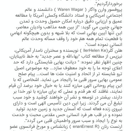
برخوردارگرديم".
پروفسور وارن واگار ( Waren Wagar ) دانشمند و عالم
اجتماعي امريكايي و استاد دانشگاه وکسلی آمریکا با مطالعه
عميق و ارزيابي دقيق درباره امكان حصول وحدت و تمدن
جهاني چنين مي گويد: "از بين همه مذاهب واديان معاصر،
اين تنها آيين بهايي است كه بلا شبهه و بدون هيچگونه ابهامي
با قطعيت تمام همه همّ خود را وقف مسأله وحدت عالم
انساني نموده است".
هلن کلر(llerHelen Ke ) نویسنده و سخنران نامدار آمریکائی،
نيزپس از مطالعه کتاب "بهاءالله و عصر جدید" به خط نابينايان،
چنین اظهار نظر نموده: " دیانت بهایی شایستگی دارد که حد
اعلای توجه ما را به خود معطوف سازد... چه موضوعی اصیل
ترو شایسته تر از اتحاد و امنیت ملت ها است... پیام صلح
عمومی بهایی سرور قلبی ما راایجاد می نماید. اشخاصی که با
این پیام روحانی الهی مبارزه کنند یا به خیال خود برضد آن قیام
نمایند، غافلند که هر قدم و عملی که برای مبارزه با نور خدا بر
دارند، بیشتر در توسعه و نشر آن خواهند کوشید و خود سبب
تبلیغ آن می گردند. زیرا این دین تأسیس الهی است و دارای
نیروی زنده فعاله است که آسمان جدید و زمین جدید تولید
نموده و در قلب هر فرد انسانی حس مقدس محبت و خدمت
به نوع را ایجاد و سبب سرور واطمینان قلبی می گردد".
ارنست رنان (enanErnest R ) زبانشناس و مورخ فرانسوی عضو