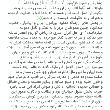
يَسْتَمِعُونَ الْقَوْلَ فَيَتَّبِعُونَ أَحْسَنَهُ أُوْلَئِكَ الَّذِينَ هَدَاهُمُ اللَّهُ
وَأُوْلَئِكَ هُمْ أُوْلُوا الْأَلْبَابِ ( آن بندگانی که سخن بشنوند و به
نیکوتر آن عمل کنند، آنان هستند که خدا آنها را هدایت فرموده
و هم آنان به حقیقت، خردمندان عالمند)
[iv]
.
در بخش های از رساله مدنیه، پیرامون ایران و ایرانیان، حضرت
عبدالبهاء چنین هموطنان عزیز را به تفکر و تأمل دعوت
میفرمایند: " ای اهل ایران! قدری در ریاض تواریخ اعصار سابقه
سیر نمائید و سر به جیب تفکر فرو برده، به دیده عبرت ملاحظه
کنید که تماشای عظیمی است. در ازمنه سابقه مملکت ایران به
منزله قلب عالم و چون شمع افروخته بین انجمن آفاق بود. عزت
و سعادتش چون صبح صادق از افق کائنات طالع و نور جهان
افروز معارفش در اقطار مشارق و مغارب منتشر و ساطع ...
حکمت حکومتش حکمای اعظم عالم را متحیر ساخته و قوانین
سیاسیه اش دستور العمل کل ملوک قطعات عالم اربعه گشته.
ملت ایران ما بین ملل عالم به عنوان جهانگیری ممتاز و به
صفت ممدوحه تمدن و معارف سرافراز. در قطب عالم مرکز علوم
و فنون جلیله بوده و منبع صنایع و بدایع عظیمه و معدن فضائل
و خصائل حمیده انسانیه. دانش و هوش افراد این ملت باهره
حیرت بخش عقول جهانیان بود و فطانت و ذکاوت عموم این
طایفه جلیله مغبوط عموم عالمیان... در زمان کورش ... حکومت
ایران از حدود داخلیه هندوچین تا اقصی بلاد یمن و حبشه که
منقسم به سیصد و شصت اقلیم بود حکمرانی می نمود...زلزله