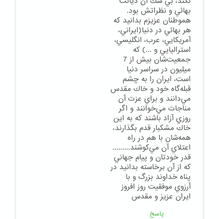
نكند، بي شك آن ديانت
بهائي و نظراتش بود.
هموطنان عزيزم بدانيد كه
هر بهائي در دنيا(ايراني،
آمريكايي، عرب، انگليسي،
استراليايي و ...) كه
جمعيت‌شان بيش از 7
ميليون در سراسر دنيا
است، ايران را به چشم
قبله‌گاه خود و خاك مقدس
مي‌دانند و براي عزت آن
مناجات مي‌خوانند و اگر
روزي آزاد باشند كه به اين
خاك مشكبار قدم بگذارند،
همه‌شان با هم در راه
اعتلاي آن مي‌كوشند.........
قدر خودتان و پيام جهاني
كه از آن برخاسته بدانيد در
پناه خداوند بزرگ و با
آرزوي موفقيت روز افروز
ايران عزيز و مقدس
پاسخ