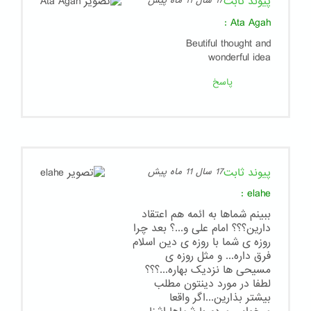
پیوند ثابت
17 سال 11 ماه پیش
:
Ata Agah
Beutiful thought and
wonderful idea
پاسخ
پیوند ثابت
17 سال 11 ماه پیش
:
elahe
ببینم شماها به ائمه هم اعتقاد
دارین؟؟؟ امام علی و...؟ بعد چرا
روزه ی شما با روزه ی دین اسلام
فرق داره... و مثل روزه ی
مسیحی ها نزدیک بهاره...؟؟؟
لطفا در مورد دینتون مطلب
بیشتر بذارین...اگر واقعا