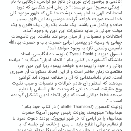
آکادمی و پرفسور زبان عبری در کالج دو فرانس، درکتابی به نام
" زندگی مسیح" می نویسد: " در زمان آخر هنگامی که دوره
امتحانات الهی به آخر رسید بهشت حقیقی که ظهور موعود کلی
خدا است صورت خواهد گرفت. مومنین به این ظهور بسیار
صاف و پاکدل می باشند. یک ملت، یک زبان، یک قانون و یک
دولت جهانی در سایه دستورات این دین به وجود آمده.
اختلافات و تعصبات را از میان برخواهد داشت. این تأسیسات
جهانی به وسیله دو پیغمبر ایرانی حضرت باب و حضرت بهاءالله
تأسیس وتمدن تازه به وجود خواهد آمد".
تیسول دیوید ( Tyssul David ) نویسنده انگلیسی، استاد
دانشگاه آکسفورد در کتابی بنام " اتحاد ادیان" مینگارد: " دیانت
بهائی راه خود را پیموده و خواهد پیمود زیرا این دین جزء
مقتضیات زمان حاضر است و از این لحاظ دستورات آن ضروری
است. تمام دانشمندانی که آن را مطالعه نموده اند گواهی
میدهند که استقرار آن هادم خرافات و تعصبات و سبب تثبیت
روح حقیقت است. دیانتی که وحدت عالم انسانی را تعلیم
میدهد قطعا دیانتی است که برای اتحاد ادیان تشکیل گردیده
است ...".
ژولیت تامسون (uliette ThomsonJ ) در کتاب خود بنام "
عبدالبهاء" مینویسد: روزولت رئیس جمهور آمریکا حضرت
عبدالبهاء را در ایامی که در شهر نیویورک بودند دعوت نمود تا
از تعالیم بهائی اطلاع یابد ... پس از خاتمه آن جلسه که با
حضور عده ای از رجال و دانشمندان آمریکا منعقد شده بود