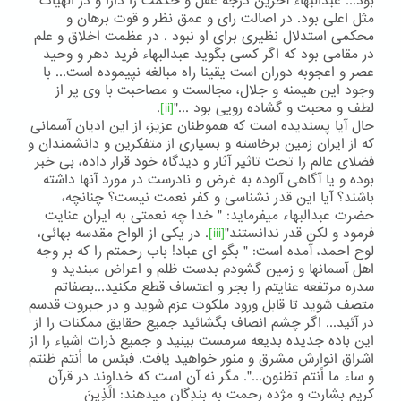
بود... عبدالبهاء آخرین درجه عقل و حکمت را دارا و در الهیات
مثل اعلی بود. در اصالت رای و عمق نظر و قوت برهان و
محکمی استدلال نظیری برای او نبود . در عظمت اخلاق و علم
در مقامی بود که اگر کسی بگوید عبدالبهاء فرید دهر و وحید
عصر و اعجوبه دوران است یقینا راه مبالغه نپیموده است... با
وجود این هیمنه و جلال، مجالست و مصاحبت با وی پر از
لطف و محبت و گشاده رویی بود ..."
[ii]
.
حال آیا پسندیده است که هموطنان عزیز، از این ادیان آسمانی
که از ایران زمین برخاسته و بسیاری از متفکرین و دانشمندان و
فضلای عالم را تحت تاثیر آثار و دیدگاه خود قرار داده، بی خبر
بوده و یا آگاهی آلوده به غرض و نادرست در مورد آنها داشته
باشند؟ آیا این قدر نشناسی و کفر نعمت نیست؟ چنانچه،
حضرت عبدالبهاء میفرماید: " خدا چه نعمتی به ایران عنایت
فرمود و لکن قدر ندانستند"
[iii]
. در یکی از الواح مقدسه بهائی،
لوح احمد، آمده است: " بگو ای عباد! باب رحمتم را که بر وجه
اهل آسمانها و زمین گشودم بدست ظلم و اعراض مبندید و
سدره مرتفعه عنایتم را بجر و اعتساف قطع مکنید...بصفاتم
متصف شوید تا قابل ورود ملکوت عزم شوید و در جبروت قدسم
در آئید... اگر چشم انصاف بگشائید جمیع حقایق ممکنات را از
این باده جدیده بدیعه سرمست بینید و جمیع ذرات اشیاء را از
اشراق انوارش مشرق و منور خواهید یافت. فبئس ما اًنتم ظنتم
و ساء ما اًنتم تظنون...". مگر نه آن است که خداوند در قرآن
کریم بشارت و مژده رحمت به بندگان میدهند: الَّذِينَ