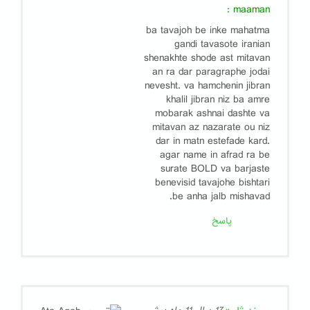
:
maaman
ba tavajoh be inke mahatma
gandi tavasote iranian
shenakhte shode ast mitavan
an ra dar paragraphe jodai
nevesht. va hamchenin jibran
khalil jibran niz ba amre
mobarak ashnai dashte va
mitavan az nazarate ou niz
dar in matn estefade kard.
agar name in afrad ra be
surate BOLD va barjaste
benevisid tavajohe bishtari
be anha jalb mishavad.
پاسخ