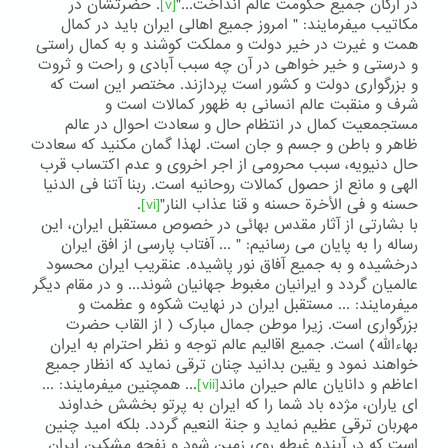
در ارکان جمیع حکومت عالم انداخت..."
[v]
. حضرتشان در
مکاتیب میفرمایند: " امروز جمیع اهالی ایران باید در کمال
همت و غیرت در خیر دولت و مملکت کوشند و به کمال راستی
و درستی و خیر خواهی در آن چه سبب آبادی و راحت و ثروت
و بزرگواری دولت و کشور است پردازند. مختصر این است که
شرف و منقبت عالم انسانی به ظهور کمالات است و
مستجمعیت کمال در انتظام حال و سعادت احوال در عالم
ظاهر و باطن و جسم و جان است. لهذا گمان مکنید که سعادت
حال دنیویه، سبب محرومی از اجر اخروی و عدم اکتساب قرب
الهی و مانع از حصول کمالات روحانیه است. ربنا آتنا فی الدنیا
حسنه و فی الأخرة حسنه و قنا عذاب النار"
[vi]
.
با بشارتی از آثار مقدس بهائی در خصوص مستقبل ایران، این
رساله را به پایان می رسانیم: " ... آفتاب پارسی از افق ایران
درخشیده و به جمیع آفاق نور پاشیده. عنقریب ایران محسود
عالمیان گردد و ایرانیان مغبوط جهانیان شوند... و در مقام دیگر
میفرمایند: ... مستقبل ایران در نهایت شکوه و عظمت و
بزرگواری است. زیرا موطن جمال مبارک ( از القاب حضرت
بهاءالله) است. جمیع اقالیم عالم توجه و نظر احترام به ایران
خواهند نمود و یقین بدانید چنان ترقی نماید که انظار جمیع
اعاظم و دانایان عالم حیران ماند
[vii]
... همچنین میفرمایند: ...
ای یاران، مژده باد شما را که ایران به پرتو بخشش خداوند
مهربان ترقی عظیم نماید و جنة النعیم گردد. بلکه امید چنین
است که در آینده غبطه روی زمین شود و نفحه مشکین ایران