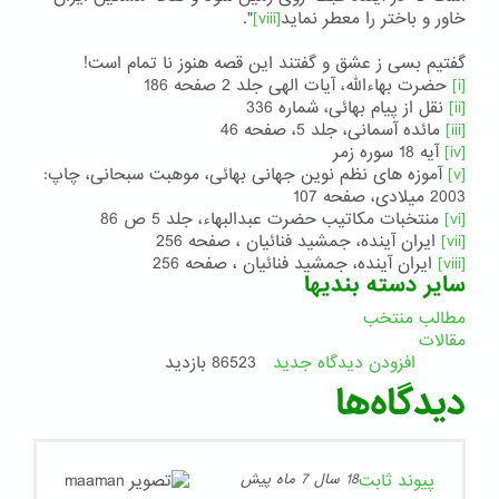
خاور و باختر را معطر نماید
[viii]
".
گفتیم بسی ز عشق و گفتند این قصه هنوز نا تمام است!
[i]
حضرت بهاءالله، آیات الهی جلد 2 صفحه 186
[ii]
نقل از پیام بهائی، شماره 336
[iii]
مائده آسمانی، جلد 5، صفحه 46
[iv]
آیه 18 سوره زمر
[v]
آموزه های نظم نوین جهانی بهائی، موهبت سبحانی، چاپ:
2003 میلادی، صفحه 107
[vi]
منتخبات مکاتیب حضرت عبدالبهاء، جلد 5 ص 86
[vii]
ایران آینده، جمشید فنائیان ، صفحه 256
[viii]
ایران آینده، جمشید فنائیان ، صفحه 256
سایر دسته بندیها
مطالب منتخب
مقالات
افزودن دیدگاه جدید
86523 بازدید
دیدگاه‌ها
پیوند ثابت
18 سال 7 ماه پیش