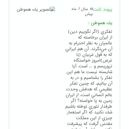
پیوند ثابت
18 سال 7 ماه
پیش
يك هموطن
:
تفكري (اگر نگوييم دين)
از ايران برخاسته كه
عالميان به نظر احترام به
آن مي‌نگرند. آن هم ايراني
كه به قول غربيان (با
غرض)امروز خواستگاه
تروريسم و ... است. آيا
شايسته نيست ما هم اين
تفكر را بشناسيم و در به
آن بباليم، كه چنين تفكر
عظيمي كه هدفش وحدت
عالم انساني است، از ايران
زمين به پا خواسته؟ اگر
طرفدار تئوري توطئه باشيم
شك نكنيد كه اگر استعمار
چيزي از اين مملكت
مقدس گرفت كه پيشرفت