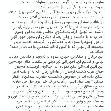
سازمان ملل بدانیم. پروگرام این دین مساوات – محبت –
اخوت بین جمیع اقوام و ملل عالم میباشد ...".
از طرف دیگر، عالي ترين مجمع قانون گذاري كشور برزيل در28
مي 1992، به مناسبت صدمين سال صعود(وفات) حضرت
بهاءالله جلسه اي مخصوص تشكيل داد ومقام ايشان وتعاليم
مباركه اش وخدماتي را كه جامعه پيروانش به نوع بشرارزاني
داشته اند تجليل كرد، وسخنگوي مجلس ونمايندگان جميع
احزاب به پا خاستند و يكي بعد از ديگري آن مظهر ظهور الهي
در دور جديد را ستودند و حضرتش را آفريننده "عظيم ترين
مجموعه آثار ديني كه تا كنون از قلم شخصي واحد صادر شده"
خواندند.
این بزرگان و متفکرین جهان، علاوه بر تمجید و تقدیس دیانت
بهائی و تعالیم آن، اظهاراتی نیز مبنی بر عظمت مقام موسسین
این آئین آسمانی بیان نموده اند. چنانچه، نویسنده مشهور
جهان عرب شکیب ارسلان، از علمای زمان، که به او لقب امیر
البیان داده اند در خصوص شخصیت حضرت عبدالبهاء اظهار
میدارد:" عبدالبهاء آیتی از آیات بزرگ خدا بود حق جل جلاله
جمیع حقائق بزرگی و اصالت و نجابت و فضائل و مناقب را در
وجود او جمع فرموده بود ... دارای علو طبع و بزرگی نفس و
همتی عالی و نفوذی متعالی بود ... حضور ذهن و منطق قوی و
وسعت علم و وفور حکمت و دانش او انسان را متحیر می
ساخت. بلاغت عبارات و فصاحت کلمات وی در درجه اعلی