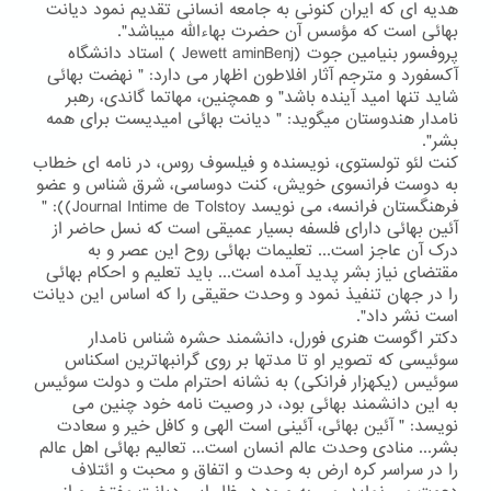
هدیه ای که ایران کنونی به جامعه انسانی تقدیم نمود دیانت
بهائی است که مؤسس آن حضرت بهاءالله میباشد".
پروفسور بنیامین جوت (Jewett aminBenj ) استاد دانشگاه
آکسفورد و مترجم آثار افلاطون اظهار می دارد: " نهضت بهائی
شاید تنها امید آینده باشد" و همچنین، مهاتما گاندی، رهبر
نامدار هندوستان میگوید: " دیانت بهائی امیدیست برای همه
بشر".
کنت لئو تولستوی، نویسنده و فیلسوف روس، در نامه ای خطاب
به دوست فرانسوی خویش، کنت دوساسی، شرق شناس و عضو
فرهنگستان فرانسه، می نویسد Journal Intime de Tolstoy)): "
آئین بهائی دارای فلسفه بسیار عمیقی است که نسل حاضر از
درک آن عاجز است... تعلیمات بهائی روح این عصر و به
مقتضای نیاز بشر پدید آمده است... باید تعلیم و احکام بهائی
را در جهان تنفیذ نمود و وحدت حقیقی را که اساس این دیانت
است نشر داد".
دکتر اگوست هنری فورل، دانشمند حشره شناس نامدار
سوئیسی که تصویر او تا مدتها بر روی گرانبهاترین اسکناس
سوئیس (یکهزار فرانکی) به نشانه احترام ملت و دولت سوئیس
به این دانشمند بهائی بود، در وصیت نامه خود چنین می
نویسد: " آئین بهائی، آئینی است الهی و کافل خیر و سعادت
بشر... منادی وحدت عالم انسان است... تعالیم بهائی اهل عالم
را در سراسر کره ارض به وحدت و اتفاق و محبت و ائتلاف