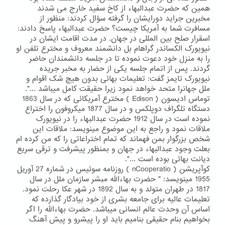
همین که حضرت عبدالبهاء از کاخ سفید خارج می شدند
مخبرین جراید دورایشان را گرفته سؤال کردند: منظور از
مسافرت شما به آمریکا چیست؟ حضرت عبدالبهاء پاسخ دادند:
اسقرار صلح بین المللی در جهان. در مدت اقامت ایشان در
نیویورک الکساندر گراهام بل دانشمند معروف و مخترع تلفن او
را به منزل خود دعوت نموده تا در جلسه دانشمندان حاضر
گردند. پس از اتمام جلسه یکی از حضار به مخبر جریده
نیویورک تایمز گفت: تعلیمات بهائی بدون هیچ شک اقوام و
ملل جهانرا متحد خواهد نمود زیرا حقیقت کامل میباشد ...".
توماس ادیسون ( Edison ) مخترع آمریکائی که در سال 1863
دستگاه تلگراف دوپلکس و در سال 1877 میکروفون را اختراع
نموده است در سال 1912 حضرت عبدالبهاء را در نیویورک
ملاقات نمود و راجع به این موضوع مینویسد: ملاقات این
شخص بزرگوار بمن فهماند که تمام اختراعاتی را که من کرده ام
بعلت وجود عبدالبهاء در جهان و بمنظور پیشرفت و ترقی سریع
دیانت بهائی بوده است ...".
کوآپریشن ( nCooperatio ) روزنامه سوئیس در شماره 27 آوریل
1955 مینویسد: " حضرت بهاءالله مبشر سازمان ملل در سال
1817 در طهران متولد و به سال 1892 در شهر عکا رحلت نمود.
تعلیمات عالیه برای جامعه بشری از خود بیادگار گذارده که
اساس آن وحدت عالم انسانی میباشد. حضرت بهاءالله را اگر
بخواهیم بنام حقیقی بنامیم باید او را پیشرو و پیش آهنگ