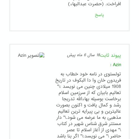
افراخت. (حضرت عبدالبهاء)
پاسخ
پیوند ثابت
18 سال 6 ماه پیش
:
Azin
تولستوی در نامه خود خطاب به
فریدون خان وا دا البکوف در تاریخ
1908 میلادی چنین می نویسد :\"
تعالیم بابیان که از سرزمین اسلام
برخاست بوسیله بهاءالله تدریجا
رشد و کمال یافت و اکنون بصورت
عالیترین و بی پیرایه ترین تعالیم
مذهبی به ما عرضه می شود.\" دار
مستتر شرق شناس شهیر در کتاب
\" مهدی از آغاز اسلام تا عصر
حاضر \" می نویسد:\" اگر بنا باشد