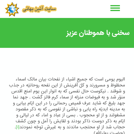
رفتن
به
محتوای
اصلی
سخنی با هموطنان عزیز
اليوم يومی است که جميع اشياء از نفحات بيان مالک اسماء
محظوظ و مسرورند و کلّ آفرينش از اين نفحه روحانيّه در جذب
و شوقند . نيکوست حال نفسی که به انوار اين يوم امنع اقدس
منوّر شد و به فيوضات منزله از سماء کرم فائز گشت . جهد نما
جهد بليغ که شايد عرف قميص رحمانی را در اين ايّام بيابی و
به مدينه ابديّه راه يابی و نباشی از نفوسی که به ذکر مقصود
مشغولند و از او محجوب . بسی از عباد و اماء که در ليالی و
ايّام به ذکر دوست ذاکر بودند و لقايش را آمل و چون کشف
حجاب شد از او محتجب ماندند و به غيرش توجّه نمودند
[i]
.
(حضرت بهاءالله)