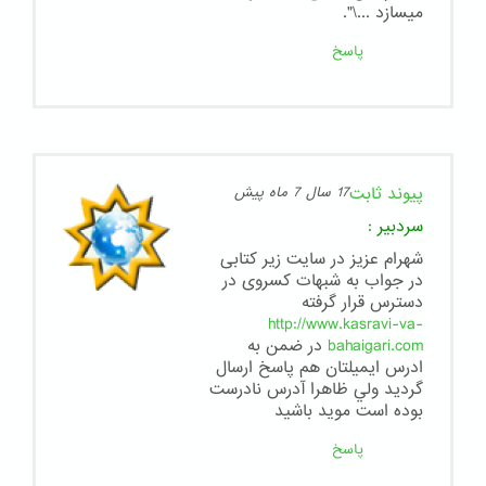
میسازد ...\".
پاسخ
پیوند ثابت
17 سال 7 ماه پیش
سردبیر
:
شهرام عزیز در سایت زیر کتابی
در جواب به شبهات کسروی در
دسترس قرار گرفته
http://www.kasravi-va-
bahaigari.com
در ضمن به
ادرس ايميلتان هم پاسخ ارسال
گرديد ولي ظاهرا آدرس نادرست
بوده است موید باشید
پاسخ