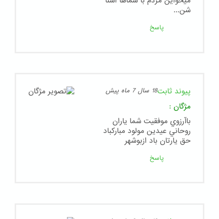
میخواین مردم با شماها اشنا
شن...
پاسخ
پیوند ثابت
18 سال 7 ماه پیش
مژگان
:
باآرزوي موفقيت شما ياران
روحاني عيدين مولود مباركباد
حق يارتان باد ازبوشهر
پاسخ