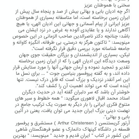
سخنی با هموطنان عزیز
اگر چه ادیان بابی و بهائی بیش از صد و پنجاه سال پیش از
ایران زمین برخاسته است، اما متاسفانه بسیاری از هموطنان
عزیز ایرانی از پیام آسمانی و جهانی این ادیان الهی، یا هیچ
آگاهی ندارند و یا عقایدی آلوده به غرض در نزد ایشان می
باشد؛ چنانچه دکتر ناصرالدین صاحب الزمانی در این خصوص
مینویسد: " تاکنون هرگز به درستی، بی طرفانه، انگیزه کاوانه و
جامعه شناسانه مورد بررسی دقیق قرار نگرفته است".
لیکن، بسیاری از اندیشمندان و بزرگان حقیقت جوی جهان
وسعت دیدگاه این ادیان الهی را که از ایران زمین برخاسته
تقدیر و تمجید نموده و آرمان جهانی آنها را مورد ستایش قرار
داده اند، و به گفته پروفسور بنیامین جوت " ... برای نسل ما
این امر آنقدر نزدیک و بزرگ است که قابل درک نیست. تنها
آینده است که می تواند اهمیت آن را کشف کند".
خوشتر آن باشد که سر دلبران گفته آید در حدیث دیگران
استاد محمد اقبال لاهوری میگوید: " همه خطوط و سیر های
متنوع فکری ایرانی را بار دیگر به صورت یک ترکیب جامع در
نهضت دینی بزرگ ایران جدید می توان یافت، یعنی در آئین
بابی و بهائی".
آرتور کریستنسن ( Arthur Christensen ) مستشرق و پرفسور
فلسفه در داشگاه کپنهاک دانمارک و عضو فرهنگستان شاهی
این کشور در کتاب " ایران قدیم و جدید " مینویسد: " بهترین