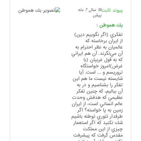
پیوند ثابت
18 سال 7 ماه
پیش
يك هموطن
:
تفكري (اگر نگوييم دين)
از ايران برخاسته كه
عالميان به نظر احترام به
آن مي‌نگرند. آن هم ايراني
كه به قول غربيان (با
غرض)امروز خواستگاه
تروريسم و ... است. آيا
شايسته نيست ما هم اين
تفكر را بشناسيم و در به
آن بباليم، كه چنين تفكر
عظيمي كه هدفش وحدت
عالم انساني است، از ايران
زمين به پا خواسته؟ اگر
طرفدار تئوري توطئه باشيم
شك نكنيد كه اگر استعمار
چيزي از اين مملكت
مقدس گرفت كه پيشرفت