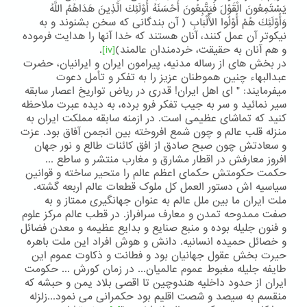
يَسْتَمِعُونَ الْقَوْلَ فَيَتَّبِعُونَ أَحْسَنَهُ أُوْلَئِكَ الَّذِينَ هَدَاهُمُ اللَّهُ
وَأُوْلَئِكَ هُمْ أُوْلُوا الْأَلْبَابِ ( آن بندگانی که سخن بشنوند و به
نیکوتر آن عمل کنند، آنان هستند که خدا آنها را هدایت فرموده
و هم آنان به حقیقت، خردمندان عالمند)
[iv]
.
در بخش های از رساله مدنیه، پیرامون ایران و ایرانیان، حضرت
عبدالبهاء چنین هموطنان عزیز را به تفکر و تأمل دعوت
میفرمایند: " ای اهل ایران! قدری در ریاض تواریخ اعصار سابقه
سیر نمائید و سر به جیب تفکر فرو برده، به دیده عبرت ملاحظه
کنید که تماشای عظیمی است. در ازمنه سابقه مملکت ایران به
منزله قلب عالم و چون شمع افروخته بین انجمن آفاق بود. عزت
و سعادتش چون صبح صادق از افق کائنات طالع و نور جهان
افروز معارفش در اقطار مشارق و مغارب منتشر و ساطع ...
حکمت حکومتش حکمای اعظم عالم را متحیر ساخته و قوانین
سیاسیه اش دستور العمل کل ملوک قطعات عالم اربعه گشته.
ملت ایران ما بین ملل عالم به عنوان جهانگیری ممتاز و به
صفت ممدوحه تمدن و معارف سرافراز. در قطب عالم مرکز علوم
و فنون جلیله بوده و منبع صنایع و بدایع عظیمه و معدن فضائل
و خصائل حمیده انسانیه. دانش و هوش افراد این ملت باهره
حیرت بخش عقول جهانیان بود و فطانت و ذکاوت عموم این
طایفه جلیله مغبوط عموم عالمیان... در زمان کورش ... حکومت
ایران از حدود داخلیه هندوچین تا اقصی بلاد یمن و حبشه که
منقسم به سیصد و شصت اقلیم بود حکمرانی می نمود...زلزله