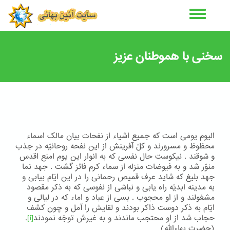
رفتن
به
محتوای
اصلی
سخنی با هموطنان عزیز
اليوم يومی است که جميع اشياء از نفحات بيان مالک اسماء
محظوظ و مسرورند و کلّ آفرينش از اين نفحه روحانيّه در جذب
و شوقند . نيکوست حال نفسی که به انوار اين يوم امنع اقدس
منوّر شد و به فيوضات منزله از سماء کرم فائز گشت . جهد نما
جهد بليغ که شايد عرف قميص رحمانی را در اين ايّام بيابی و
به مدينه ابديّه راه يابی و نباشی از نفوسی که به ذکر مقصود
مشغولند و از او محجوب . بسی از عباد و اماء که در ليالی و
ايّام به ذکر دوست ذاکر بودند و لقايش را آمل و چون کشف
حجاب شد از او محتجب ماندند و به غيرش توجّه نمودند
[i]
.
(حضرت بهاءالله)