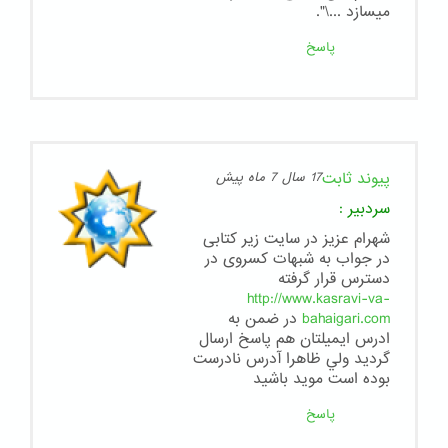
میسازد ...\".
پاسخ
پیوند ثابت
17 سال 7 ماه پیش
سردبیر
:
شهرام عزیز در سایت زیر کتابی
در جواب به شبهات کسروی در
دسترس قرار گرفته
http://www.kasravi-va-
bahaigari.com
در ضمن به
ادرس ايميلتان هم پاسخ ارسال
گرديد ولي ظاهرا آدرس نادرست
بوده است موید باشید
پاسخ