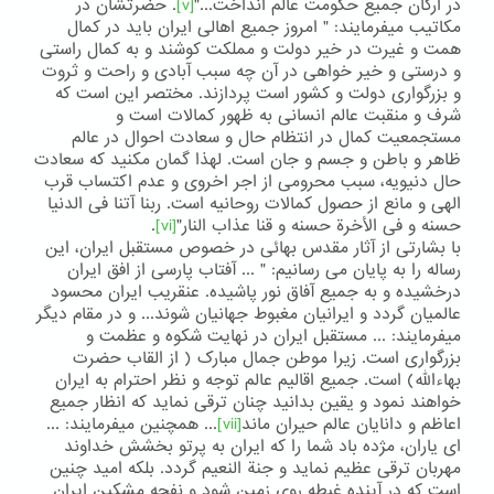
در ارکان جمیع حکومت عالم انداخت..."
[v]
. حضرتشان در
مکاتیب میفرمایند: " امروز جمیع اهالی ایران باید در کمال
همت و غیرت در خیر دولت و مملکت کوشند و به کمال راستی
و درستی و خیر خواهی در آن چه سبب آبادی و راحت و ثروت
و بزرگواری دولت و کشور است پردازند. مختصر این است که
شرف و منقبت عالم انسانی به ظهور کمالات است و
مستجمعیت کمال در انتظام حال و سعادت احوال در عالم
ظاهر و باطن و جسم و جان است. لهذا گمان مکنید که سعادت
حال دنیویه، سبب محرومی از اجر اخروی و عدم اکتساب قرب
الهی و مانع از حصول کمالات روحانیه است. ربنا آتنا فی الدنیا
حسنه و فی الأخرة حسنه و قنا عذاب النار"
[vi]
.
با بشارتی از آثار مقدس بهائی در خصوص مستقبل ایران، این
رساله را به پایان می رسانیم: " ... آفتاب پارسی از افق ایران
درخشیده و به جمیع آفاق نور پاشیده. عنقریب ایران محسود
عالمیان گردد و ایرانیان مغبوط جهانیان شوند... و در مقام دیگر
میفرمایند: ... مستقبل ایران در نهایت شکوه و عظمت و
بزرگواری است. زیرا موطن جمال مبارک ( از القاب حضرت
بهاءالله) است. جمیع اقالیم عالم توجه و نظر احترام به ایران
خواهند نمود و یقین بدانید چنان ترقی نماید که انظار جمیع
اعاظم و دانایان عالم حیران ماند
[vii]
... همچنین میفرمایند: ...
ای یاران، مژده باد شما را که ایران به پرتو بخشش خداوند
مهربان ترقی عظیم نماید و جنة النعیم گردد. بلکه امید چنین
است که در آینده غبطه روی زمین شود و نفحه مشکین ایران