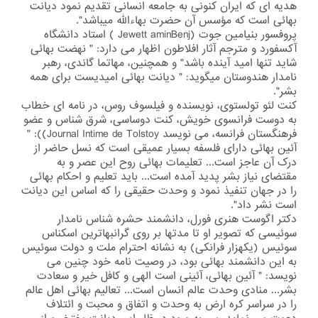
هدیه ای که ایران کنونی به جامعه انسانی تقدیم نمود دیانت
بهائی است که مؤسس آن حضرت بهاءالله میباشد".
پروفسور بنیامین جوت (Jewett aminBenj ) استاد دانشگاه
آکسفورد و مترجم آثار افلاطون اظهار می دارد: " نهضت بهائی
شاید تنها امید آینده باشد" و همچنین، مهاتما گاندی، رهبر
نامدار هندوستان میگوید: " دیانت بهائی امیدیست برای همه
بشر".
کنت لئو تولستوی، نویسنده و فیلسوف روس، در نامه ای خطاب
به دوست فرانسوی خویش، کنت دوساسی، شرق شناس و عضو
فرهنگستان فرانسه، می نویسد Journal Intime de Tolstoy)): "
آئین بهائی دارای فلسفه بسیار عمیقی است که نسل حاضر از
درک آن عاجز است... تعلیمات بهائی روح این عصر و به
مقتضای نیاز بشر پدید آمده است... باید تعلیم و احکام بهائی
را در جهان تنفیذ نمود و وحدت حقیقی را که اساس این دیانت
است نشر داد".
دکتر اگوست هنری فورل، دانشمند حشره شناس نامدار
سوئیسی که تصویر او تا مدتها بر روی گرانبهاترین اسکناس
سوئیس (یکهزار فرانکی) به نشانه احترام ملت و دولت سوئیس
به این دانشمند بهائی بود، در وصیت نامه خود چنین می
نویسد: " آئین بهائی، آئینی است الهی و کافل خیر و سعادت
بشر... منادی وحدت عالم انسان است... تعالیم بهائی اهل عالم
را در سراسر کره ارض به وحدت و اتفاق و محبت و ائتلاف