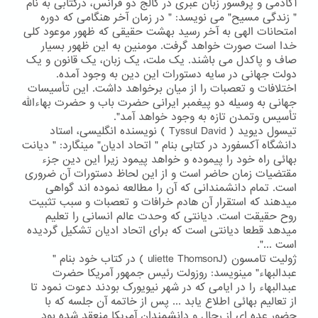
آکادمی و پرفسور زبان عبری در کالج دو فرانس، درکتابی به نام
" زندگی مسیح" می نویسد: " در زمان آخر هنگامی که دوره
امتحانات الهی به آخر رسید بهشت حقیقی که ظهور موعود کلی
خدا است صورت خواهد گرفت. مومنین به این ظهور بسیار
صاف و پاکدل می باشند. یک ملت، یک زبان، یک قانون و یک
دولت جهانی در سایه دستورات این دین به وجود آمده.
اختلافات و تعصبات را از میان برخواهد داشت. این تأسیسات
جهانی به وسیله دو پیغمبر ایرانی حضرت باب و حضرت بهاءالله
تأسیس وتمدن تازه به وجود خواهد آمد".
تیسول دیوید ( Tyssul David ) نویسنده انگلیسی، استاد
دانشگاه آکسفورد در کتابی بنام " اتحاد ادیان" مینگارد: " دیانت
بهائی راه خود را پیموده و خواهد پیمود زیرا این دین جزء
مقتضیات زمان حاضر است و از این لحاظ دستورات آن ضروری
است. تمام دانشمندانی که آن را مطالعه نموده اند گواهی
میدهند که استقرار آن هادم خرافات و تعصبات و سبب تثبیت
روح حقیقت است. دیانتی که وحدت عالم انسانی را تعلیم
میدهد قطعا دیانتی است که برای اتحاد ادیان تشکیل گردیده
است ...".
ژولیت تامسون (uliette ThomsonJ ) در کتاب خود بنام "
عبدالبهاء" مینویسد: روزولت رئیس جمهور آمریکا حضرت
عبدالبهاء را در ایامی که در شهر نیویورک بودند دعوت نمود تا
از تعالیم بهائی اطلاع یابد ... پس از خاتمه آن جلسه که با
حضور عده ای از رجال و دانشمندان آمریکا منعقد شده بود