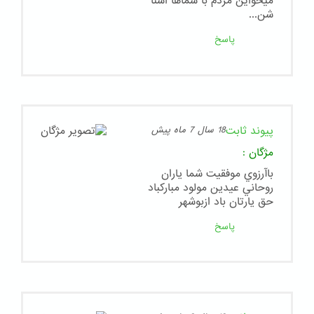
میخواین مردم با شماها اشنا
شن...
پاسخ
پیوند ثابت
18 سال 7 ماه پیش
مژگان
:
باآرزوي موفقيت شما ياران
روحاني عيدين مولود مباركباد
حق يارتان باد ازبوشهر
پاسخ