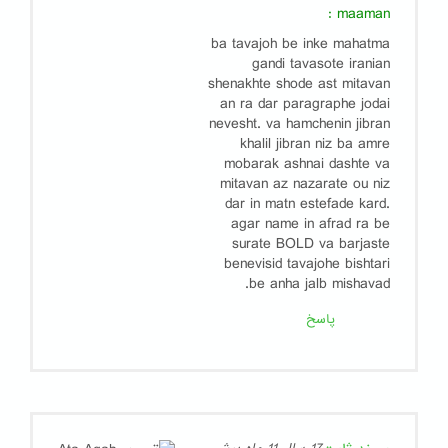
:
maaman
ba tavajoh be inke mahatma
gandi tavasote iranian
shenakhte shode ast mitavan
an ra dar paragraphe jodai
nevesht. va hamchenin jibran
khalil jibran niz ba amre
mobarak ashnai dashte va
mitavan az nazarate ou niz
dar in matn estefade kard.
agar name in afrad ra be
surate BOLD va barjaste
benevisid tavajohe bishtari
be anha jalb mishavad.
پاسخ