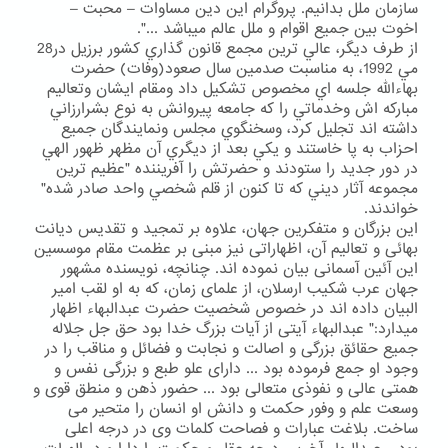
سازمان ملل بدانیم. پروگرام این دین مساوات – محبت –
اخوت بین جمیع اقوام و ملل عالم میباشد ...".
از طرف دیگر، عالي ترين مجمع قانون گذاري كشور برزيل در28
مي 1992، به مناسبت صدمين سال صعود(وفات) حضرت
بهاءالله جلسه اي مخصوص تشكيل داد ومقام ايشان وتعاليم
مباركه اش وخدماتي را كه جامعه پيروانش به نوع بشرارزاني
داشته اند تجليل كرد، وسخنگوي مجلس ونمايندگان جميع
احزاب به پا خاستند و يكي بعد از ديگري آن مظهر ظهور الهي
در دور جديد را ستودند و حضرتش را آفريننده "عظيم ترين
مجموعه آثار ديني كه تا كنون از قلم شخصي واحد صادر شده"
خواندند.
این بزرگان و متفکرین جهان، علاوه بر تمجید و تقدیس دیانت
بهائی و تعالیم آن، اظهاراتی نیز مبنی بر عظمت مقام موسسین
این آئین آسمانی بیان نموده اند. چنانچه، نویسنده مشهور
جهان عرب شکیب ارسلان، از علمای زمان، که به او لقب امیر
البیان داده اند در خصوص شخصیت حضرت عبدالبهاء اظهار
میدارد:" عبدالبهاء آیتی از آیات بزرگ خدا بود حق جل جلاله
جمیع حقائق بزرگی و اصالت و نجابت و فضائل و مناقب را در
وجود او جمع فرموده بود ... دارای علو طبع و بزرگی نفس و
همتی عالی و نفوذی متعالی بود ... حضور ذهن و منطق قوی و
وسعت علم و وفور حکمت و دانش او انسان را متحیر می
ساخت. بلاغت عبارات و فصاحت کلمات وی در درجه اعلی