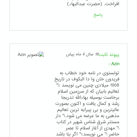
افراخت. (حضرت عبدالبهاء)
پاسخ
پیوند ثابت
18 سال 6 ماه پیش
:
Azin
تولستوی در نامه خود خطاب به
فریدون خان وا دا البکوف در تاریخ
1908 میلادی چنین می نویسد :\"
تعالیم بابیان که از سرزمین اسلام
برخاست بوسیله بهاءالله تدریجا
رشد و کمال یافت و اکنون بصورت
عالیترین و بی پیرایه ترین تعالیم
مذهبی به ما عرضه می شود.\" دار
مستتر شرق شناس شهیر در کتاب
\" مهدی از آغاز اسلام تا عصر
حاضر \" می نویسد:\" اگر بنا باشد