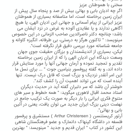
سخنی با هموطنان عزیز
اگر چه ادیان بابی و بهائی بیش از صد و پنجاه سال پیش از
ایران زمین برخاسته است، اما متاسفانه بسیاری از هموطنان
عزیز ایرانی از پیام آسمانی و جهانی این ادیان الهی، یا هیچ
آگاهی ندارند و یا عقایدی آلوده به غرض در نزد ایشان می
باشد؛ چنانچه دکتر ناصرالدین صاحب الزمانی در این خصوص
مینویسد: " تاکنون هرگز به درستی، بی طرفانه، انگیزه کاوانه و
جامعه شناسانه مورد بررسی دقیق قرار نگرفته است".
لیکن، بسیاری از اندیشمندان و بزرگان حقیقت جوی جهان
وسعت دیدگاه این ادیان الهی را که از ایران زمین برخاسته
تقدیر و تمجید نموده و آرمان جهانی آنها را مورد ستایش قرار
داده اند، و به گفته پروفسور بنیامین جوت " ... برای نسل ما
این امر آنقدر نزدیک و بزرگ است که قابل درک نیست. تنها
آینده است که می تواند اهمیت آن را کشف کند".
خوشتر آن باشد که سر دلبران گفته آید در حدیث دیگران
استاد محمد اقبال لاهوری میگوید: " همه خطوط و سیر های
متنوع فکری ایرانی را بار دیگر به صورت یک ترکیب جامع در
نهضت دینی بزرگ ایران جدید می توان یافت، یعنی در آئین
بابی و بهائی".
آرتور کریستنسن ( Arthur Christensen ) مستشرق و پرفسور
فلسفه در داشگاه کپنهاک دانمارک و عضو فرهنگستان شاهی
این کشور در کتاب " ایران قدیم و جدید " مینویسد: " بهترین