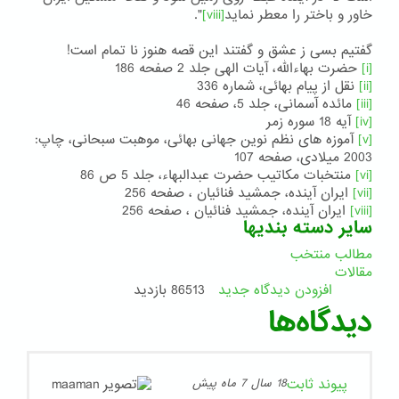
خاور و باختر را معطر نماید
[viii]
".
گفتیم بسی ز عشق و گفتند این قصه هنوز نا تمام است!
[i]
حضرت بهاءالله، آیات الهی جلد 2 صفحه 186
[ii]
نقل از پیام بهائی، شماره 336
[iii]
مائده آسمانی، جلد 5، صفحه 46
[iv]
آیه 18 سوره زمر
[v]
آموزه های نظم نوین جهانی بهائی، موهبت سبحانی، چاپ:
2003 میلادی، صفحه 107
[vi]
منتخبات مکاتیب حضرت عبدالبهاء، جلد 5 ص 86
[vii]
ایران آینده، جمشید فنائیان ، صفحه 256
[viii]
ایران آینده، جمشید فنائیان ، صفحه 256
سایر دسته بندیها
مطالب منتخب
مقالات
افزودن دیدگاه جدید
86513 بازدید
دیدگاه‌ها
پیوند ثابت
18 سال 7 ماه پیش