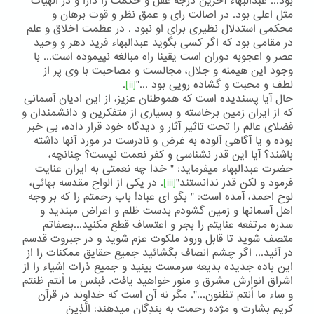
بود... عبدالبهاء آخرین درجه عقل و حکمت را دارا و در الهیات
مثل اعلی بود. در اصالت رای و عمق نظر و قوت برهان و
محکمی استدلال نظیری برای او نبود . در عظمت اخلاق و علم
در مقامی بود که اگر کسی بگوید عبدالبهاء فرید دهر و وحید
عصر و اعجوبه دوران است یقینا راه مبالغه نپیموده است... با
وجود این هیمنه و جلال، مجالست و مصاحبت با وی پر از
لطف و محبت و گشاده رویی بود ..."
[ii]
.
حال آیا پسندیده است که هموطنان عزیز، از این ادیان آسمانی
که از ایران زمین برخاسته و بسیاری از متفکرین و دانشمندان و
فضلای عالم را تحت تاثیر آثار و دیدگاه خود قرار داده، بی خبر
بوده و یا آگاهی آلوده به غرض و نادرست در مورد آنها داشته
باشند؟ آیا این قدر نشناسی و کفر نعمت نیست؟ چنانچه،
حضرت عبدالبهاء میفرماید: " خدا چه نعمتی به ایران عنایت
فرمود و لکن قدر ندانستند"
[iii]
. در یکی از الواح مقدسه بهائی،
لوح احمد، آمده است: " بگو ای عباد! باب رحمتم را که بر وجه
اهل آسمانها و زمین گشودم بدست ظلم و اعراض مبندید و
سدره مرتفعه عنایتم را بجر و اعتساف قطع مکنید...بصفاتم
متصف شوید تا قابل ورود ملکوت عزم شوید و در جبروت قدسم
در آئید... اگر چشم انصاف بگشائید جمیع حقایق ممکنات را از
این باده جدیده بدیعه سرمست بینید و جمیع ذرات اشیاء را از
اشراق انوارش مشرق و منور خواهید یافت. فبئس ما اًنتم ظنتم
و ساء ما اًنتم تظنون...". مگر نه آن است که خداوند در قرآن
کریم بشارت و مژده رحمت به بندگان میدهند: الَّذِينَ