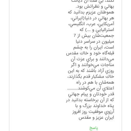
نكند، بي شك آن ديانت
بهائي و نظراتش بود.
هموطنان عزيزم بدانيد كه
هر بهائي در دنيا(ايراني،
آمريكايي، عرب، انگليسي،
استراليايي و ...) كه
جمعيت‌شان بيش از 7
ميليون در سراسر دنيا
است، ايران را به چشم
قبله‌گاه خود و خاك مقدس
مي‌دانند و براي عزت آن
مناجات مي‌خوانند و اگر
روزي آزاد باشند كه به اين
خاك مشكبار قدم بگذارند،
همه‌شان با هم در راه
اعتلاي آن مي‌كوشند.........
قدر خودتان و پيام جهاني
كه از آن برخاسته بدانيد در
پناه خداوند بزرگ و با
آرزوي موفقيت روز افروز
ايران عزيز و مقدس
پاسخ