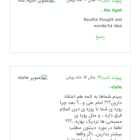
پیوند ثابت
17 سال 11 ماه پیش
:
Ata Agah
Beutiful thought and
wonderful idea
پاسخ
پیوند ثابت
17 سال 10 ماه پیش
:
elahe
ببینم شماها به ائمه هم اعتقاد
دارین؟؟؟ امام علی و...؟ بعد چرا
روزه ی شما با روزه ی دین اسلام
فرق داره... و مثل روزه ی
مسیحی ها نزدیک بهاره...؟؟؟
لطفا در مورد دینتون مطلب
بیشتر بذارین...اگر واقعا