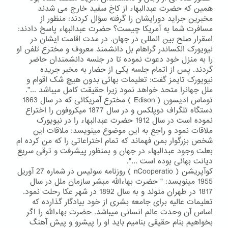
همین که حضرت عبدالبهاء از کاخ سفید خارج می شدند
مخبرین جراید دورایشان را گرفته سؤال کردند: منظور از
مسافرت شما به آمریکا چیست؟ حضرت عبدالبهاء پاسخ دادند:
اسقرار صلح بین المللی در جهان. در مدت اقامت ایشان در
نیویورک الکساندر گراهام بل دانشمند معروف و مخترع تلفن او
را به منزل خود دعوت نموده تا در جلسه دانشمندان حاضر
گردند. پس از اتمام جلسه یکی از حضار به مخبر جریده
نیویورک تایمز گفت: تعلیمات بهائی بدون هیچ شک اقوام و
ملل جهانرا متحد خواهد نمود زیرا حقیقت کامل میباشد ...".
توماس ادیسون ( Edison ) مخترع آمریکائی که در سال 1863
دستگاه تلگراف دوپلکس و در سال 1877 میکروفون را اختراع
نموده است در سال 1912 حضرت عبدالبهاء را در نیویورک
ملاقات نمود و راجع به این موضوع مینویسد: ملاقات این
شخص بزرگوار بمن فهماند که تمام اختراعاتی را که من کرده ام
بعلت وجود عبدالبهاء در جهان و بمنظور پیشرفت و ترقی سریع
دیانت بهائی بوده است ...".
کوآپریشن ( nCooperatio ) روزنامه سوئیس در شماره 27 آوریل
1955 مینویسد: " حضرت بهاءالله مبشر سازمان ملل در سال
1817 در طهران متولد و به سال 1892 در شهر عکا رحلت نمود.
تعلیمات عالیه برای جامعه بشری از خود بیادگار گذارده که
اساس آن وحدت عالم انسانی میباشد. حضرت بهاءالله را اگر
بخواهیم بنام حقیقی بنامیم باید او را پیشرو و پیش آهنگ