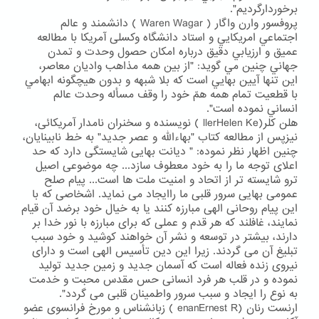
برخوردارگرديم".
پروفسور وارن واگار ( Waren Wagar ) دانشمند و عالم
اجتماعي امريكايي و استاد دانشگاه وکسلی آمریکا با مطالعه
عميق و ارزيابي دقيق درباره امكان حصول وحدت و تمدن
جهاني چنين مي گويد: "از بين همه مذاهب واديان معاصر،
اين تنها آيين بهايي است كه بلا شبهه و بدون هيچگونه ابهامي
با قطعيت تمام همه همّ خود را وقف مسأله وحدت عالم
انساني نموده است".
هلن کلر(llerHelen Ke ) نویسنده و سخنران نامدار آمریکائی،
نيزپس از مطالعه کتاب "بهاءالله و عصر جدید" به خط نابينايان،
چنین اظهار نظر نموده: " دیانت بهایی شایستگی دارد که حد
اعلای توجه ما را به خود معطوف سازد... چه موضوعی اصیل
ترو شایسته تر از اتحاد و امنیت ملت ها است... پیام صلح
عمومی بهایی سرور قلبی ما راایجاد می نماید. اشخاصی که با
این پیام روحانی الهی مبارزه کنند یا به خیال خود برضد آن قیام
نمایند، غافلند که هر قدم و عملی که برای مبارزه با نور خدا بر
دارند، بیشتر در توسعه و نشر آن خواهند کوشید و خود سبب
تبلیغ آن می گردند. زیرا این دین تأسیس الهی است و دارای
نیروی زنده فعاله است که آسمان جدید و زمین جدید تولید
نموده و در قلب هر فرد انسانی حس مقدس محبت و خدمت
به نوع را ایجاد و سبب سرور واطمینان قلبی می گردد".
ارنست رنان (enanErnest R ) زبانشناس و مورخ فرانسوی عضو