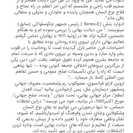
دعوت می نماید. من به ورود در ظل این دیانت مفتخر و از
صمیم قلب راجی و ملتمسم که این امر اعظم در راه نجاح و
فلاح نوع انسان همچنان پاینده و جاودان و مترقی و متعالی
باقی ماند".
ادوارد بنش (Benes.E ) رئیس جمهور چکوسلواکی (سابق)
مینویسد: " من دیانت بهائی را بررسی نموده ام و به هنگام
نخستین کنگره نژاد ها در ژوئیه 1911 با بهائیان تماس گرفتم.
تعالیم بهائی دارای نیروی زنده روحانی بوده مطابق با
احتیاجات قرن حاضر نازل گردیده است تا روحانیت را در قلوب
بشر وارد سازد و بدین وسیله بر نیروی مادی که با سرعت تمام
به جامعه بشری هجوم کرده تفوق خواهد یافت. این دین یکی
از بزرگترین نیروهای اخلاقی جامعه کنونی بوده -- تنها پناهی
ایست که راه را برای تأسیسات صلح عمومی و حسن تفاهم
بین المللی کاملا باز میسازد ...".
اروين لازلو فرانسوي، عضوكلوپ رم وشخصيت معروف جهاني
ومشهور درسازمان ملل، پس ازخواندن بيانيه "بيت العدل
اعظم"، مركز جهاني بهايي، تحت عنوان " وعدهء صلح جهاني"،
مورخ اكتبر1985، در بيانيهء خود می نویسد:" دراين لحظات
حساس، ما تنها درصورتي مي توانيم به بقاي نوع انسان
وشكوفايي وغناي تمدن وفرهنگ او اميدوارباشيم، كه شيوهء
تفكر وتلقي متعارف خود را تغيير داده و از بينش بديعي كه
منبعث از تعاليم و ديدگاه هاي ديانت بهايي است، وتازه ترين
اكتشافات علوم تجربي نيز بر آن مهر تأييد زده اند،