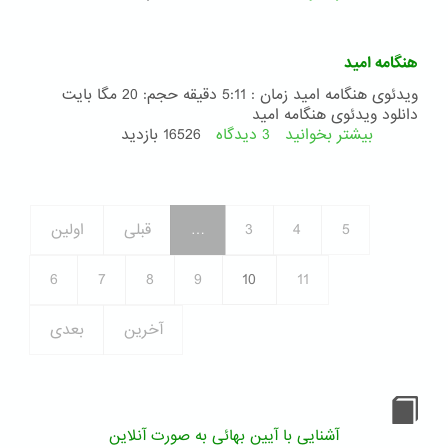
عید
نوروز
هنگامه امید
ویدئوی هنگامه امید زمان : 5:11 دقیقه حجم: 20 مگا بایت
دانلود ویدئوی هنگامه امید
بیشتر بخوانید
3 دیدگاه
درباره
16526 بازدید
هنگامه
امید
5
4
3
…
قبلی
اولین
6
7
8
9
10
11
آخرین
بعدی
آشنایی با آیین بهائی به صورت آنلاین