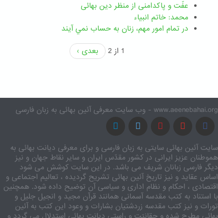
عفّت و پاکدامنی از منظر دین بهائی
محمد: خاتم انبیاء
در تمام امور مهم،‌ زنان به حساب نمي آيند
1 از 2
بعدی ›
www.aeenebahai.org - وب سایت معرفی آئین بهائی به زبان فارسی
سایت آئین بهائی سایتی به زبان فارسی و برای معرفی دیانت بهائی به
هموطنان عزیز ایرانی در کشور مقدّس ایران و سایر نقاط جهان و نیز
دیگر فارسی زبانان شریف می باشد. در این سایت کوشش می شود
اساس عقاید و نیز تاریخ آئین بهائی تشریح گردیده ، تعالیم اجتماعی و
اقتصادی ، احکام و نظام اداری و سیاسی آن توضیح داده شود. همچنین
با استناد به کتب مقدسه آسمانی همانند قرآن مجید و انجیل جلیل و
تورات و نیز کتب مقدسه زردشتیان بشارات و وعود این کتب به آئین
بهائی مطرح شده و حقانیّت و راستی دیانت بهائی استدلال می گردد و