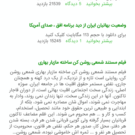
ایرانیان
بیشتر بخوانید
5 دیدگاه
درباره
21539 بازدید
در
موزیک
تورنتو
ویدئو
در
روبرو
وضعیت بهائیان ایران از دید برنامه افق ، صدای آمریکا
ماه
با
می
اجرای
برای دانلود با حجم 113 مگابایت کلیک کنید
٢٠١٤
محسن
بیشتر بخوانید
1 دیدگاه
درباره
15245 بازدید
نامجو
وضعیت
بهائیان
ایران
فیلم مستند شمعی روشن کن ساخته مازیار بهاری
از
دید
فیلم مستند شمعی روشن کن ساخته مازیار بهاری شمعی روشن
برنامه
کن، روایتی است تازه و از نزدیک، از یک درد کهنه و همچنان
افق
جاری، نقض مستمر حقوق اقلیت ها در جامعه ایران. سوژه
،
اصلی، زندگی سخت اجتماعی اقلیت بهائی است، از دوران قاجار
صدای
تاکنون. آنها در این زندگی سخت، تنها زندان نمی روند، وادار به
آمریکا
مهاجرت نمی شوند، اموال شان مصادره نمی شود، بلکه از
ابتدایی و طبیعی ترین حقوق خود مانند تحصیل، استخدام،
کسب و کار و ... هم محروم می شوند. این ظلم مضاعف تاکنون
قربانیان بسیار گرفته ولی گویی قربانی شدن هر فرد، بسته شدن
هر دفتر، محل کار، صدور هر حکم، نقض هر قانون، محرومیت از
تحصیل هر نفر و ... ثمره اش خاموشی نبوده، شمعی روشن...