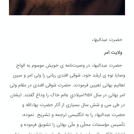
حضرت عبدالبهاء
ولایت امر
حضرت عبدالبهاء در وصیت‌نامه ی خویش موسوم به الواح
وصایا نوه ی ارشد خود، شوقی افندی ربانی را ولی امر و مبین
تعالیم بهائی تعیین فرمودند. حضرت شوقی افندی در مقام ولی
امر بهائی در سال ۱۹۵۷ميلادي عالم خاک را وداع گفتند. ایشان
در طی سی و شش سال بسیاری از آثار حضرت بهاءالله و
حضرت عبدالبهاء را به انگلیسی ترجمه و تشریح نموده،
تأسیس مؤسسات محلّی و ملّی بهائی را تشویق فرموده و