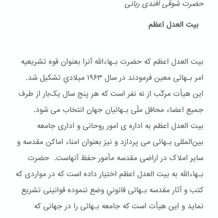
حضرت شوقی افندی ربانی
بیت العدل اعظم
بیت العدل اعظم که حضرت بـهاءالله آنرا بعنوان قوه تشریعیه
امر بـهائی معین فرمودند در سال ۱۹۶۳ ميلادي تشکیل شد.
این هیأت مرکّب از نه نفر است که هر پنج سال یک‌بار از طرف
جمیع اعضاء محافل ملّی بـهائیان جهان انتخاب می شود.
بیت العدل اعظم به اداره ی امور روحانی و اداری جامعه
بین‌المللی بـهائی می پردازد و نیز بعنوان امناء اماکن مقدسه و
سایر املاک در اراضی مقدسه مأمور حفظ آنهاست. حضرت
بـهاءالله به بیت العدل اعظم اختیار داده است که در مواردی که
کتب و آثار مقدسه بـهائی قانوني وضع ننموده قوانینی تشریع
نماید و این هیأت است که جامعه بـهائی را در جهانی که