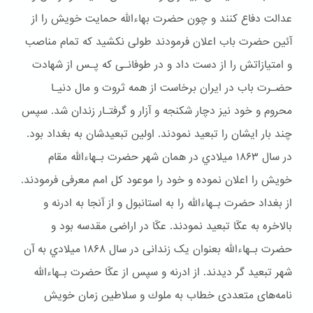
عدالت دفاع کنند و چون حضرت بهاءالله حمایت خویش را از
آئین حضرت باب اعلان فرمودند طولی نکشید که تمام مناصب
و امتیازاتش را از دست داد و در طوفانـی که پـس از شهادت
حضـرت باب در ایران برخاست از همه ثروت و مال دنیـا
محروم و خود نیز دچار شكنجه و آزار و گرفتـار زندان شد. سپس
چند بار ایشان را تبعید نمودند. اولین تبعیدشان به بغداد بود.
در سال ۱۸۶۳ ميلادي در همان شهر حضرت بـهاءالله مقام
خويش را اعلان نموده و خود را موعود کل امم معرفی فرمودند.
از بغداد حضرت بـهاءالله را به استانبول و از آنجا به ادرنه و
بالاخره به عکّا تبعید نمودند. عکّا در اراضی مقدسه بود و
حضرت بـهاءالله بعنوان یک زندانی در سال ۱۸۶۸ ميلادي به آن
شهر تبعيد گر ديدند. از ادرنه و سپس از عکّا حضرت بـهاءالله
نامه‌های متعددی خطاب به ملوك و سلاطین زمان خویش