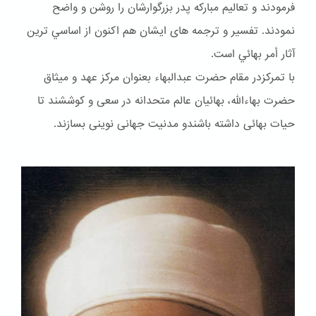
فرمودند و تعاليم مباركه پدر بزرگوارشان را روشن و واضح
نمودند. تفسير و ترجمه هاى ايشان هم اكنون از اساسي ترين
آثار أمر بهائي است.
با تمرکزدر مقام حضرت عبدالبهاء بعنوان مركز عهد و ميثاق
حضرت بهاءالله، بهائيان عالم متحدانه در سعى و كوششند تا
حيات بهائى داشته باشندو مدنيت جهانى نوينى بسازند.