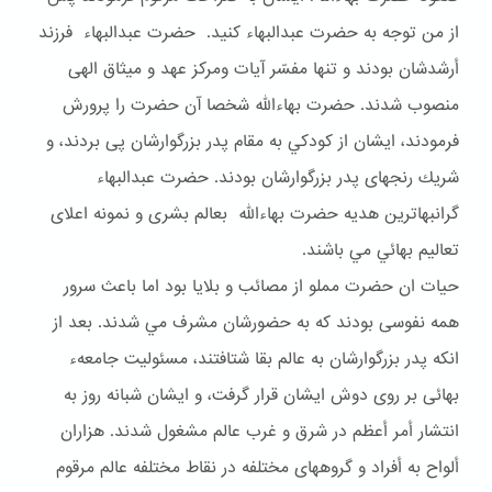
از من توجه به حضرت عبدالبهاء كنيد. حضرت عبدالبهاء فرزند
أرشدشان بودند و تنها مفسّر آيات ومركز عهد و ميثاق الهى
منصوب شدند. حضرت بهاءالله شخصا آن حضرت را پرورش
فرمودند، ايشان از كودكي به مقام پدر بزرگوارشان پى بردند، و
شريك رنجهاى پدر بزرگوارشان بودند. حضرت عبدالبهاء
گرانبهاترين هديه حضرت بهاءالله بعالم بشرى و نمونه اعلاى
تعاليم بهائي مي باشند.
حيات ان حضرت مملو از مصائب و بلايا بود اما باعث سرور
همه نفوسى بودند كه به حضورشان مشرف مي شدند. بعد از
انكه پدر بزرگوارشان به عالم بقا شتافتند، مسئوليت جامعهء
بهائى بر روى دوش ايشان قرار گرفت، و ايشان شبانه روز به
انتشار أمر أعظم در شرق و غرب عالم مشغول شدند. هزاران
ألواح به أفراد و گروههاى مختلفه در نقاط مختلفه عالم مرقوم