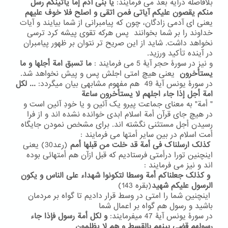
بلافاصله درآیه بعد می فرمایند:
یا بنی آدم
إما یأتینکم رسل
منکم یقصون علیکم آیاتی فمن اتقی و اصلح فلا خوف علیهم
یعنی ای آدمی زادگان، چون که پیامبرانی از شما بیایند و آیات
خداوند را بر شما بخوانند پس هرکه تقوی پیشه کرد ترسی
نخواهد داشت. شاید از این صریح تر نتوان بر ظهور پیامبران
در آینده تأکید ورزید.
و نیز در سورۀ حجر آیۀ 5 می فرمایند :
ما تسبق امة أجلها و ما
یستأخرون
یعنی هیچ امتی اجلش پس و پیش نخواهد شد.
در سورۀ یونس آیۀ 49 هم مفهوم مشابهی بیان میگردد:
... لکل
امة أجل إذا جاء اجلهم لا یستأخرون ساعة
" أمة" به معنای جماعت پیرو یک آئین و یا خودِ آئین است و
در هیچ جای قرآن أمة اسلام ابدی خوانده نشده اند و از فرا
رسیدن أجل مستثنی نگشته اند. برای مشخص نمودن جایگاه
أمت اسلام در بین سایر أمتها می فرمایند :
کذلک ارسلناک فی أمة قد خلت من قبلها أمم
(رعد30) یعنی
اینچنین تورا درأمتی فرستادیم که قبل ازآن هم أمتهائی بوده
اند و نیز می فرمایند :
و کذلک جعلناکم أمة وسطا لتکونوا شهداء علی الناس و یکون
الرسول علیکم شهید
(بقره 143)
اینچنین شما را امتی در وسط قرار دادیم تا گواه بر مردمان
باشید و رسول هم گواه بر اعمال شما
در سورۀ یونس آیۀ 47 میفرمایند:
و لکل أمة رسول فإذا جاء
رسولهم قضی بینهم بالقسط و هم لا یظلمون