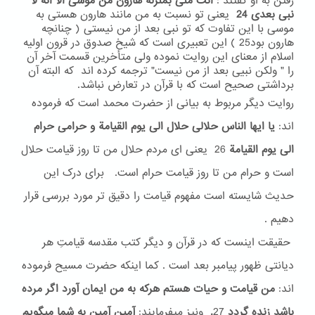
رفتن به او گفتند :
انت منی بمنزلة هارون من موسی الا انه لا
نبی بعدی 24
یعنی تو نسبت به من مانند هارون هستی به
موسی با این تفاوت که تو نبی بعد از من نیستی ( چنانچه
هارون بود25 ) این تعبیری است که شیخ صدوق در قرون اولیه
اسلام از معنای این روایت نموده ولی متأخرین قسمت آخر آن
را " ولکن نبیی بعد از من نیست" ترجمه کرده اند که البته آن
برداشتی صحیح است که با قرآن در تعارض نباشد.
روایت دیگر مربوط به بیانی از حضرت محمد است که فرموده
اند:
یا ایها الناس حلالی حلال الی یوم القیامة و حرامی حرام
الی یوم القیامة
26
یعنی ای مردم حلال من تا روز قیامت حلال
است و حرام من تا روز قیامت حرام است. برای درک این
حدیث شایسته است مفهوم قیامت را دقیق تر مورد بررسی قرار
دهیم .
حقیقت اینست که در قرآن و دیگر کتب مقدسه قیامتِ هر
دیانتی ظهور پیامبر بعد است . کما اینکه حضرت مسیح فرموده
اند:
من قیامت و حیات هستم هرکه به من ایمان آورد اگر مرده
باشد زنده گردد
27
.
ونیز میفرمایند:
آمین آمین به شما میگویم