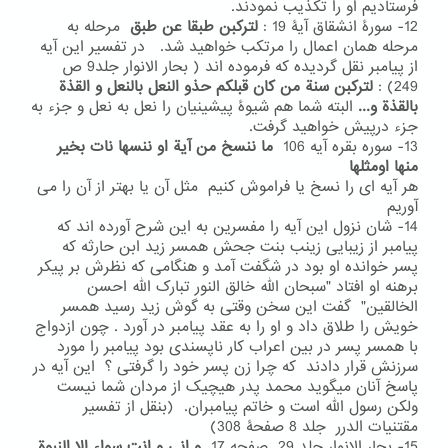
فرستادیم او را تکذیب نمودند.
12- سورۀ انشقاق آیۀ 19 :
لترکبن طبقا عن طبق
مرحله به
مرحله همان اعمال را مرتکب خواهید شد. در تفسیر این آیه
از پیامبر نقل گردیده که فرموده اند ( بحار الانوار جلد9 ص
249) :
لترکبن سنة من کان قبلکم حذو النعل بالنعل و القذة
بالقذة و...
البته شما هم شیوۀ پیشینیان را نعل به نعل و جزء به
جزء درپیش خواهید گرفت.
13- سوره بقره آیه 106
ما ننسخ من آیة او ننسها نات بخیر
منها اومثلها
هر آیه ای را نسخ یا فراموش کنیم مثل آن یا بهتر از آن را می
آوریم
14- شان نزول این آیه را مفسرین به این شرح آورده اند که
پیامبر از زیبایی زینب بنت جحش همسر زید ابن حارثه که
پسر خوانده او بود در شگفت آمد و هنگامی که نظرش بر پیکر
برهنه او افتاد "سبحان الله خالق النور تبارک الله احسن
الخالقین" گفت این سخن وقتی به گوش زید رسید همسر
خویش را طلاق داد و او را به عقد پیامبر در آورد . چون ازدواج
با همسر پسر در بین اعراب کار ناپسندی بود پیامبر را مورد
سرزنش قرار دادند که چرا زن پسر خود را گرفتی ؟ این آیه در
پاسخ آنان میگوید محمد پدر هیچیک از مردان شما نیست
ولکن رسول الله است و خاتم پیامبران. (بنقل از تفسیر
مقتنیات الدرر جلد 8 صفحۀ 308)
15- بحار الانوار جلد 29 صفحه 17
و انی و انت سواء الا النبوة