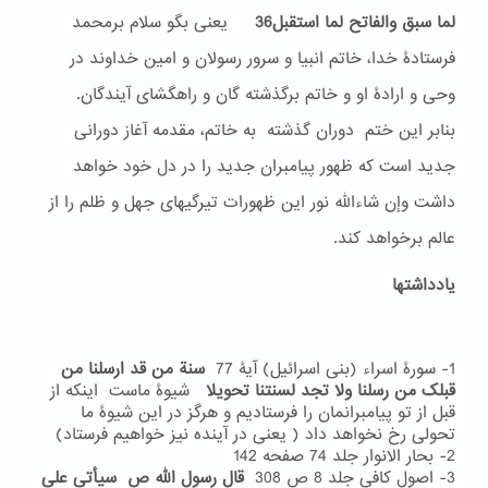
لما سبق والفاتح لما استقبل36
یعنی بگو سلام برمحمد
فرستادۀ خدا، خاتم انبیا و سرور رسولان و امین خداوند در
وحی و ارادۀ او و خاتم برگذشته گان و راهگشای آیندگان.
بنابر این ختم دوران گذشته به خاتم، مقدمه آغاز دورانی
جدید است که ظهور پیامبران جدید را در دل خود خواهد
داشت وإن شاءالله نور این ظهورات تیرگیهای جهل و ظلم را از
عالم برخواهد کند.
یادداشتها
1- سورۀ اسراء (بنی اسرائیل) آیۀ 77
سنة من قد ارسلنا من
قبلک من رسلنا ولا تجد لسنتنا تحویلا
شیوۀ ماست اینکه از
قبل از تو پیامبرانمان را فرستادیم و هرگز در این شیوۀ ما
تحولی رخ نخواهد داد ( یعنی در آینده نیز خواهیم فرستاد)
2- بحار الانوار جلد 74 صفحه 142
3- اصول کافی جلد 8 ص 308
قال رسول الله ص سیأتی علی