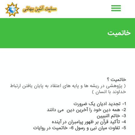
رفتن
به
محتوای
اصلی
خاتمیت
خاتمیت ؟
( پژوهشی در ریشه ها و پایه های اعتقاد به پایان یافتن ارتباط
خداوند با انسان )
1- تجدید ادیان یک ضرورت
2- همه دین خود را آخرین دین می دانند
3- خاتم النبیین
4- تأکید قرآن بر ظهور پیامبران در آینده
5- تفاوت میان نبی و رسول
6- خاتمیت در روایات