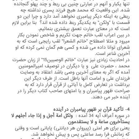
تنها یکبار و آنهم در عبارتی چنین بی ربط و چند پهلو گنجانده
شده. این واقعیت که محمد هیچ فرزند پسری نداشته چه
ربطی به اینکه دیگر پیامبری نخواهد آمد دارد و چرا این دو
قسمت با "ولکن" به یکدیگر ربط داده شده اند؟ بنا براین لازم
است که در معنای عبارت تعمق بیشتری بنمائیم.
در بین اعراب لقب خاتم جهت تکریم و شاخص نمودن بکار
میرود و مثلا اصطلاح "خاتم الشعرا" لقب رایجی است که به
شعرای توانا داده می شده و کسی هم گمان نمی کرده که او
آخرین شاعر است.
در احادیث زیادی نیز عبارت "خاتم الوصیین15" از زبان حضرت
محمد ، حضرت علی و یا دیگران در توصیف امیرالمومنین
آمده که اگر به معنای آخرین وصی باشد اعتقاد به وصایت
فرزندان علی و امامت آنها باطل است. از طرف دیگر این
برداشت در تعارض کامل با آیاتی از قرآن قرار دارد که به
صراحت ظهور پیامبران و یا امتهای صاحب کتاب دیگر را در
آینده خبر می دهند.
4
-
تأکید قرآن بر ظهور پیامبران در آینده
در سوره آعراف آیه 34 آمده :
ولکل امة أجل و إذا جاء أجلهم لا
یستأخرون ساعة و لا یستقدمون
یعنی برای هر امتی (پیروان هر دیانتی) پایانی است و وقتی
که زمانش فرا رسد ساعتی پس و پیش نخواهد شد.