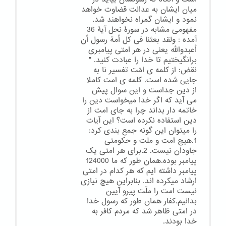
میان ایشان به عدالت قضاوت خواهد
نمود و ایشان گمراه نخواهند شد.
مفهومی مشابه در سورۀ نحل آیۀ 36
آمده : ولقد بعثنا فی کل أمة رسول أن
أعبدوالله یعنی در هر امتی پیامبری
برانگیختیم تا خدا را عبادت کنید. "
نقض: از کلمه ی امّت تفسیر نا به
جایی شده است. کلمه ی امت کاملا
از دین جداست و این سوال پیش
می آید که اگر خدا میخواست دین را
خاتمه دار بداند چرا به جای امت از
دین استفاده نکرده است؟ این آیات
را میتوان این گونه جمع بندی کرد:
1.هیچ امت و ملت و حکومتی
جاودان نیست. 2.برای هر امتی یک
پیامبر بوده.همان طور که ما 124000
پیامبر داشته ایم که هر کدام در امتی
ارشاد میکرده اند. بنابراین هیچ نیازی
نیست امت را ملّت پیرو آیین
بدانیم.کفار همان طور که رسول خدا
در امتی ظاهر شد که مردم کافر به
خدا بودند.