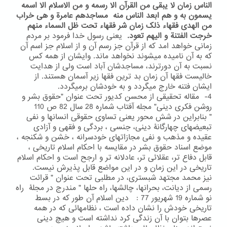
الناس زمان لا یبقی من القرآن الا رسمه و من الاسلام الا اسمه
یسمون به و هم ابعد الناس منه مساجدهم عامرة و هی خراب
من الهدی فقهاء ذلک زمان شر فقهاء تحت ظل السماء منهم
خرجت الفتنة و الیهم تعود.
یعنی رسول خدا فرمود بر مردم
زمانی خواهد امد که از قرآن جز رسم آن و از اسلام جز اسم آن
که به آن نامیده میشوند نخواهد ماند. وایشان از همه کس
نسبت به آن دورترند، مساجدشان آباد است ولی از هدایت
خالیست فقها آن زمان بد ترین فقها زیر آسمان هستند. از
ایشان فتنه خارج میگردد و به خودشان برمیگردد.
4- مقاله تحقیقی از محسن کدیور تحت عنوان "حقوق بشر و
روشن فکری دینی" مجله آفتاب شماره 28 سال 82 ص 110
" بنابراین در شش محور یعنی تساوی حقوقی انسانها و نفی
تبعیضهای چهارگانۀ دینی، جنسی ، بردگی و فقهی و آزادی
عقیده و مذهب و نفی مجازاتهای خودسرانه ، خشن و شکنجه ،
موضع اسناد حقوق بشر در مقایسه با احکام اسلام تاریخی ،
قابل دفاع تر، عقلائی تر، عادلانه تر و ارجح است و احکام اسلام
تاریخی در این زمان و در این مواضع قابل پذیرش نیست.
نیز محمد مجتهد شبستری، در مطلبی تحت عنوان " قرائت
رسمی از دیانت، بحرانها، چالشها، راه حلها " مندرج در مجلۀ راه
نو شماره 19 شهریور 77 : دین اسلام آن طور که در بسط
تاریخی خودش را نشان داده است ، نظامهائی که در همه
عصرها بتوان با آن زندگی کرد نداشته است و هیچ دینی