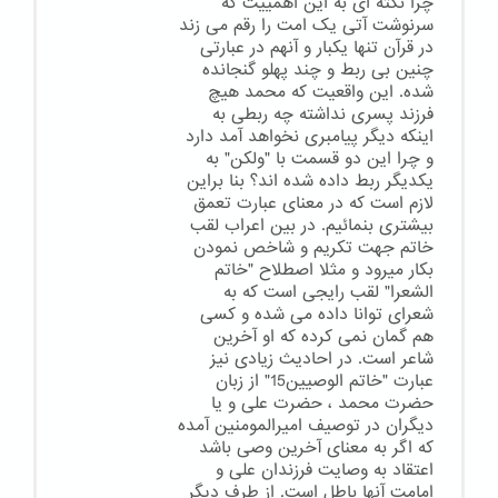
چرا نکته ای به این اهمییت که
سرنوشت آتی یک امت را رقم می زند
در قرآن تنها یکبار و آنهم در عبارتی
چنین بی ربط و چند پهلو گنجانده
شده. این واقعیت که محمد هیچ
فرزند پسری نداشته چه ربطی به
اینکه دیگر پیامبری نخواهد آمد دارد
و چرا این دو قسمت با "ولکن" به
یکدیگر ربط داده شده اند؟ بنا براین
لازم است که در معنای عبارت تعمق
بیشتری بنمائیم. در بین اعراب لقب
خاتم جهت تکریم و شاخص نمودن
بکار میرود و مثلا اصطلاح "خاتم
الشعرا" لقب رایجی است که به
شعرای توانا داده می شده و کسی
هم گمان نمی کرده که او آخرین
شاعر است. در احادیث زیادی نیز
عبارت "خاتم الوصیین15" از زبان
حضرت محمد ، حضرت علی و یا
دیگران در توصیف امیرالمومنین آمده
که اگر به معنای آخرین وصی باشد
اعتقاد به وصایت فرزندان علی و
امامت آنها باطل است. از طرف دیگر