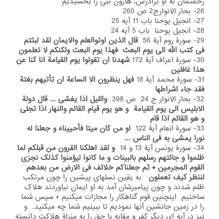
رحمتمان به او برادرش، هارون نبی را بخشیدیم
26- بحار الانوارج2 ص 260
27- انجیل یوحنا باب 11 آیه 25
28- انجیل یوحنا باب 5 آیه 24
29- سورۀ روم آیۀ 56
قال الذین اوتوالعلم والایمان لقد لبثتم
فی کتب الله الی یوم البعث فهذا یوم البعث ولکنکم لا تعلمون
30- سورۀ اعراف آیۀ 172
شهدنا ان تقولوا یوم القیامة انا کنا عن
هذا غافلین
31- سورۀ محمد آیۀ 18
فهل ینظرون الا الساعة ان تأتیهم بغتة
فقد جاء اشراطها
32- بحار الانوار ج 24 ص 398
واللیل اذا یغشی ... قال دولة
الابلیس الی یوم القیامة و هو یوم قیام القائم والنهار اذا تجلی
و هو القائم اذا قام
33- سورۀ انعام آیۀ 122
او من کان میتا فأحییناه و جعلنا له
نورا یمشی به فی الناس ...
34- سورۀ یونس آیۀ 13 و 14
و لقد اهلکنا القرون من قبلکم لما
ظلموا و جائتهم رسلهم بالبینات و ما کانوا لیؤمنوا کذلک نجزی
القوم المجرمین * ثم جعلناکم خلائف فی الارض من بعدهم
لننظر کیف تعملون
به یقین نسلهای پیشین را چون مرتکب
ظلم شدند و چون پیامبرشان آمد به او ایمان نیاوردند هلاک
ساختیم اینچنین قوم گناهکار را مجازات میکنیم * سپس شما
را در زمین جانشین آنها نمودیم تا ببینیم شما چه میکنید. و
نیز در آیه ای دیگر کفر و مقابه با حق را به منزلۀ هلاکت دانسته