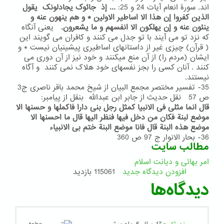
اند. سورۀ انعام آیات 24 و 25:
... إذ جائوک یجادلونک یقول
الذین کفروا إن هذا الا اساطیر الاولین * و هم ینهون عنه و
ینئون عنه و إن یهلکون الا انفسهم و ما یشعرون.
یعنی آنگاه
که نزد تو می آیند با تو جدل می کنند و کافران می گویند این
( قرآن) چیزی غیر از داستانهای اساطیری پیشینیان نیست * و
ایشان (مردم را) از آن منع میکنند و خود نیز از آن دوری می
کنند . آنان کسی را بجز نفسهای خود هلاک نمی کنند و آگاه
نیستند.
35- تفسیر مختصر مجمع البیان از شیخ محمد باقر ناصری ج3
ص 57 نقل حدیث از جابر ابن عبدالله بنقل از پیامبر:
قال انما مثلی فی الانبیا کمثل رجل بنی دارا فاکملها و حسنها الا
موضع لبنة فکان من دخل فیها فنظر الیها قال ما احسنها الا
موضع هذه البنة قال فانا موضع البنة ختم بی الانبیاء
36- بحار الانوار ج 97 ص 360
مطالب سایت
امر بهائی و دیانت اسلام
افزودن دیدگاه جدید
115061 بازدید
دیدگاه‌ها