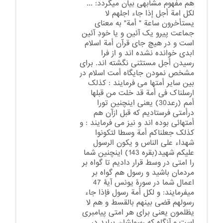
هم مفهوم مشابهی بیان میگردد: ...
لکل امة أجل إذا جاء اجلهم لا
یستأخرون ساعة " أمة" به معنای
جماعت پیرو یک آئین و یا خودِ آئین
است و در هیچ جای قرآن أمة اسلام
ابدی خوانده نشده اند و از فرا
رسیدن أجل مستثنی نگشته اند. برای
مشخص نمودن جایگاه أمت اسلام در
بین سایر أمتها می فرمایند : کذلک
ارسلناک فی أمة قد خلت من قبلها
أمم (رعد30) یعنی اینچنین تورا
درأمتی فرستادیم که قبل ازآن هم
أمتهائی بوده اند و نیز می فرمایند : و
کذلک جعلناکم أمة وسطا لتکونوا
شهداء علی الناس و یکون الرسول
علیکم شهید(بقره 143) اینچنین شما
را امتی در وسط قرار دادیم تا گواه بر
مردمان باشید و رسول هم گواه بر
اعمال شما در سورۀ یونس آیۀ 47
میفرمایند: و لکل أمة رسول فإذا جاء
رسولهم قضی بینهم بالقسط و هم لا
یظلمون یعنی برای هر امتی پیامبری
است و آنگاه که رسولشان بیاید در