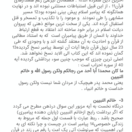
آخرین دین شمرده اند10 .
مسلمانان نیزعلی رغم هشدارهای
قرآن11 ، از این قبیل استنباطات مستثنی نبوده اند و در نهایت
همانگونه که پیامبر اسلام پیش بینی نموده بود12 مسیر
مشابهی را طی نمودند و موعود را با تکذیب و تمسخر و قتل
استقبال کرده اند. یکی از سخت ترین موانع ذهنی که پیروان
دیانت اسلام در برابر خود ساخته اند اعتقاد به قطع ارتباط
خداوند با انسان از طریق پیامبران است که به استناد مطالبی
از قرآن و احادیث به آن معتقد گشته اند و با وجودی که طی
23 سال نزول قرآن بارها آیات آن توسط پیامبر نسخ گردیده13
گمان نموده اند که این کتاب الی الابد نسخ نخواهد شد.
اصلی ترین چیزی که موجب چنین سوء برداشتی گردیده آیه
40 از سوره احزاب است :
ما کان محمدا أبا أحد من رجالکم ولکن رسول الله و خاتم
النبیین
یعنی محمد پدر هیچیک از مردان شما نیست ولکن رسول
خداست و خاتم انبیاء .
3- خاتم النبیین
درنگاه نخست به آیه مزبور این سوال درذهن مطرح می گردد
که اگر برداشت رایج ازخاتم النبیین (پایان دهنده پیامبری)
صحیح باشد ، ربط عبارت با قسمت اول جمله که مربوط به
زندگی خصوصی14 پیامبر است در چیست و چرا نکته ای به
این اهمییت که سرنوشت آتی یک امت را رقم می زند در قرآن