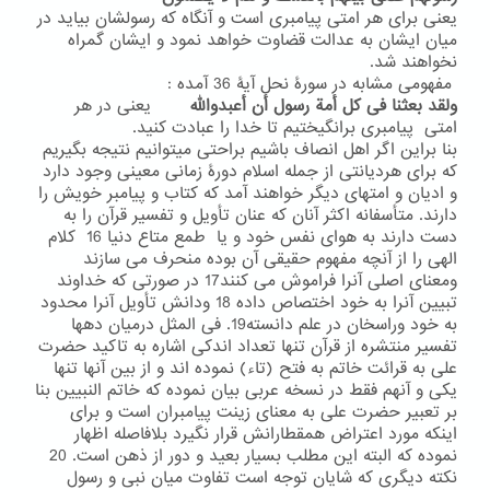
یعنی برای هر امتی پیامبری است و آنگاه که رسولشان بیاید در
میان ایشان به عدالت قضاوت خواهد نمود و ایشان گمراه
نخواهند شد.
مفهومی مشابه در سورۀ نحل آیۀ 36 آمده :
ولقد بعثنا فی کل أمة رسول أن أعبدوالله
یعنی در هر
امتی پیامبری برانگیختیم تا خدا را عبادت کنید.
بنا براین اگر اهل انصاف باشیم براحتی میتوانیم نتیجه بگیریم
که برای هردیانتی از جمله اسلام دورۀ زمانی معینی وجود دارد
و ادیان و امتهای دیگر خواهند آمد که کتاب و پیامبر خویش را
دارند. متأسفانه اکثر آنان که عنان تأویل و تفسیر قرآن را به
دست دارند به هوای نفس خود و یا طمع متاع دنیا 16 کلام
الهی را از آنچه مفهوم حقیقی آن بوده منحرف می سازند
ومعنای اصلی آنرا فراموش می کنند17 در صورتی که خداوند
تبیین آنرا به خود اختصاص داده 18 ودانش تأویل آنرا محدود
به خود وراسخان در علم دانسته19. فی المثل درمیان دهها
تفسیر منتشره از قرآن تنها تعداد اندکی اشاره به تاکید حضرت
علی به قرائت خاتم به فتح (تاء) نموده اند و از بین آنها تنها
یکی و آنهم فقط در نسخه عربی بیان نموده که خاتم النبیین بنا
بر تعبیر حضرت علی به معنای زینت پیامبران است و برای
اینکه مورد اعتراض همقطارانش قرار نگیرد بلافاصله اظهار
نموده که البته این مطلب بسیار بعید و دور از ذهن است. 20
نکته دیگری که شایان توجه است تفاوت میان نبی و رسول