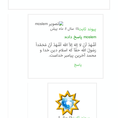
پیوند ثابت
13 سال 5 ماه پیش
moslem
پاسخ داده:
أشْهَدُ أنْ لا إلهَ إلاَّ الله أشْهَدُ أنَّ مُحَمَّداً
رَسُولُ الله حقّآ که اسلام دین خدا و
محمد آخرین پیامبر خداست.
پاسخ
13 سال 5