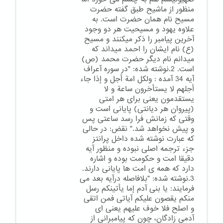
منظور از ماشیح طبق گفته حضرت
مسیح نام همان حضرت است. به
علاوه یهود و مسیحیت هر دو وجود
آخرین پیامبر را ذکر میکنند و مسیح
(ع) نام ایشان را احمد میداند که
میدانم نام دیگر حضرت محمد (ص)
است. 2.نوشته شده: "در سوره آعراف
آیه 34 آمده : ولکل امة أجل و إذا جاء
أجلهم لا یستأخرون ساعة و لا
یستقدمون یعنی برای هر امتی
(پیروان هر دیانتی) پایانی است و
وقتی که زمانش فرا رسد ساعتی پس
و پیش نخواهد شد." نقض: در حالی
که عبارت نوشته شده داخل پرانتز
جزء ترجمه اصلی نبوده و منظور آیه
دقیقا امت و حکومت بوده و اشاره
دارد که همه ی امت ها پایانی دارند.
3.نوشته شده: "بلافاصله درآیه بعد می
فرمایند: یا بنی آدم إما یأتینکم رسل
منکم یقصون علیکم آیاتی فمن اتقی
و اصلح فلا خوف علیهم یعنی ای
آدمی زادگان، چون که پیامبرانی از