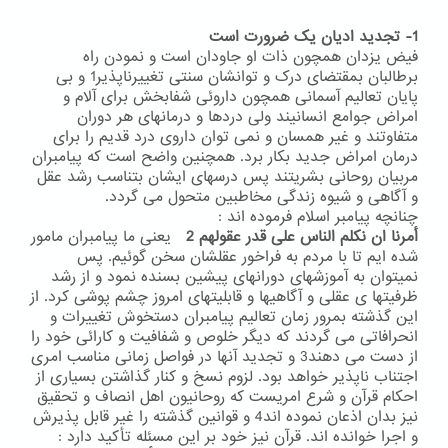
1- تجدید ادیان یک ضرورت است
فیض یزدان همچون ذات او جاودان است و نمودن راه
برطالبان بمقتضای درک و توانشان سنتی تغییرناپذیر1 و بی
پایان تعالیم آسمانی همچون داروئی شفابخش برای آلام و
امراض جوامع انسانیند ولی دردها و درمانهای هر دوران
متفاوتند و غیر همسان و نمی توان داروی درد قدیم را برای
درمان امراض جدید بکار برد. همچنین واضح است که پیامبران
مربیان روحانی بشریتند پس درسهای ایشان بتناسب رشد عقل
و آگاهی و شیوه زندگی مخاطبین متحول می گردد.
چنانچه پیامبر اسلام فرموده اند :
أمرنا ان نکلم الناس علی قدر عقولهم 2
یعنی ما پیامبران مامور
شده ایم تا با مردم به فراخور عقلشان سخن گوئیم. پس
نمیتوان به آموزشهای دورانهای پیشین بسنده نمود و از رشد
ظرفیتها ی عقلی و آگاهیها و قابلیتهای امروز چشم پوشی کرد. از
این گذشته بمرور زمان تعالیم پیامبران دستخوش تغییرات و
انحرافاتی می گردند که دیگر خلوص و شفافیت و کارائی خود را
از دست می دهند3 و تجدید آنها در فواصل زمانی مناسب امری
اجتناب ناپذیر خواهد بود. لزوم نسخ و کنار گذاشتن بسیاری از
احکام قرآن و شرع امریست که روحانیون اهل انصاف و تحقیق
نیز بدان اذعان نموده اند4 و قوانین گذشته را غیر قابل پذیرش
و اجرا خوانده اند. قرآن نیز خود بر این مسئله تأکید دارد :