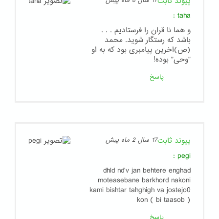
پیوند ثابت
17 سال 8 ماه پیش
:
taha
و هما نا قران را فرستادیم . . .
باشد که رستگار شوید. محمد
(ص)اخرین پیامبری بود که به او
"وحی" بوده!
پاسخ
پیوند ثابت
17 سال 2 ماه پیش
:
pegi
dhld nd'v jan behtere enghad
moteasebane barkhord nakoni
kami bishtar tahghigh va jostejo0
kon ( bi taasob )
پاسخ