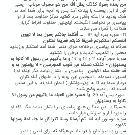
من بعده رسولا کذلک یظل الله من هو مسرف مرتاب
یعنی
قبل از این یوسف با بینات آمد پس به آنچه برای شما آمد در
شک بودید تا اینکه وقتی مرد گفتید هرگز خداوند بعد از او
پیامبری بر نخواهد انگیخت. اینچنین خداوند افراط گرایان
شکاک را گمراه می سازد.
11- سوره بقره آیه 87
...
أفکلما جائکم رسول بما لا تهوی
انفسکم استکبرتم ففریقا کذبتم ففریقا تقتلون
هرگاه که پیامبری برخلاف هوای نفس شما آمد استکبار ورزیدید
بعضی را تکذیب کردید و برخی را کشتید.
سورۀ حجر آیات 11 و 12 و 13
و ما یأتیهم من رسول الا کانوا به
یستهزؤن * کذلک نسلکه فی قلوب المجرمین * لا یؤمنون به و
قد خلت سنة الاولین
پیامبری بر ایشان نیامد مگر اینکه اورا
استهزاء نمودند . اینچنین این رویه را در قلبهای گناه کاران
برقرار میداریم تا به او(رسولشان) ایمان نیاورند و این سنتی
است که از قدیم وضع شده
سوره یس آیه 30
یا حسرة علی العباد ما یاتیهم من رسول الا
کانوا به یستهزؤن
حسرتا بر این بندگان هیچ پیامبری بر ایشان نیامد مگر انکه او
را مورد آزار و سرزنش قرار دادند.
سوره مومنون آیه 44
ثم أرسلنا رسلنا تترا کل ما جاء امة رسولها
کذبوه
سپس پیامبرانمان را فرستادیم هرگاه که برای امتی پیامبر