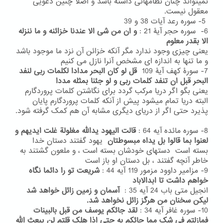
نمیتواند چنان نظامهائی داشته باشد و اصلا چنین دعویی
معقول نیست.
5- سوره رعد آیات 38 و 39
6- سوره حجر آیۀ 21 :
و ان من شی الا عندنا خزائنه و ما ننزله
الا بقدر معلوم
یعنی
چیزی وجود ندارد مگر آنکه خزائن آن نزد ما موجود باشد
و ما تنها به اندازه ای مشخص آنرا نازل می کنیم
7- سورۀ کهف آیۀ 109
قل لو کان البحر مدادا لکلمات ربی لنفد
البحر قبل ان تنفد کلمات ربی و لو جئنا بمثله مددا
یعنی بگو اگر دریا مرکب گردد برای نگاشتن کلمات پروردگارم
البته دریا تمام میشود پیش از آنکه کلمات پروردگارم پایان
پذیرد حتی اگر از دریای دیگری مشابه آن هم کمک گرفته شود.
8- سوره مائده آیه 64 :
قالت الیهود یدالله مغلولة غلت ایدیهم و
لعنوا بما قالوا بل یداه مبسوطتان
یهود گفتند دستان خدا
بسته است دستهای خودشان بسته است ، و ملعون گشتند به
خاطر آنچه گفتند ، بل دستان او باز است
9- مزامیر داوود مزمور 119 آیه 44 :
شریعت تو را دائما نگاه
خواهم داشت تا ابدالاباد
انجیل متی باب 24 آیه 35 :
آسمان و زمین زائل خواهد شد
لیکن سخنان من هرگز زائل نخواهد شد.
10- سوره غافر آیه 34 :
لقد جائکم یوسف من قبل بالبینات
فمازلتم فی شک مما جائکم به حتی اذا هلک قلتم لن یبعث الله