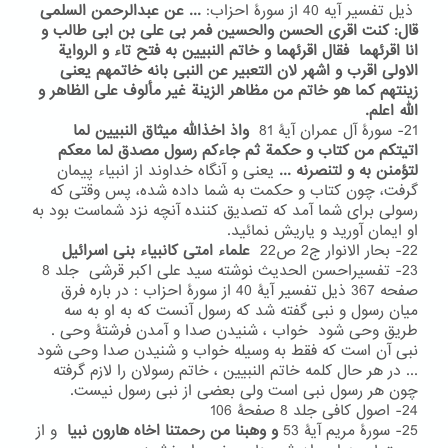
ذیل تفسیر آیه 40 از سورۀ احزاب:
... عن عبدالرحمن السلمی
قال: کنت اقری الحسن والحسین فمر بی علی بن ابی طالب و
انا اقرئهما فقال اقرئهما و خاتم النبیین به فتح تاء و الروایة
الاولی اقرب و اشهر لان التعبیر عن النبی بانه خاتمهم یعنی
زینتهم کما هو خاتم من مظاهر الزینة غیر مألوف علی الظاهر و
الله اعلم.
21- سورۀ آل عمران آیۀ 81
واذ اخذالله میثاق النبیین لما
اتیتکم من کتاب و حکمة ثم جاءکم رسول مصدق لما معکم
لتؤمنن به و لتنصرنه ...
یعنی
و آنگاه خداوند از انبیاء پیمان
گرفت، چون کتاب و حکمت به شما داده شده، پس وقتی که
رسولی برای شما آمد که تصدیق کننده آنچه نزد شماست بود به
او ایمان آورید و یاریش نمائید.
22- بحار الانوار ج2 ص22
علماء امتی کانبیاء بنی اسرائیل
23- تفسیراحسن الحدیث نوشته سید علی اکبر قرشی جلد 8
صفحه 367 ذیل تفسیر آیۀ 40 از سورۀ احزاب : در باره فرق
میان رسول و نبی گفته شد که رسول آنست که به او به سه
طریق وحی شود خواب ، شنیدن صدا و آمدن فرشتۀ وحی .
نبی آن است که فقط به وسیله خواب و شنیدن صدا وحی شود
... در هر حال کلمه خاتم النبیین ، خاتم رسولان را لازم گرفته
چون هر رسول نبی است ولی بعضی از نبی رسول نیست.
24- اصول کافی جلد 8 صفحۀ 106
25- سورۀ مریم آیۀ 53
و
وهبنا من رحمتنا اخاه هارون نبیا
و از