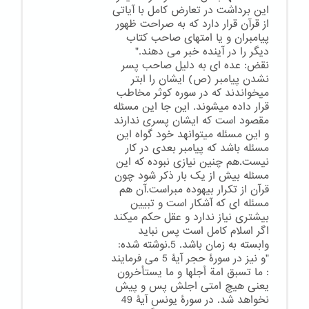
این برداشت در تعارض کامل با آیاتی
از قرآن قرار دارد که به صراحت ظهور
پیامبران و یا امتهای صاحب کتاب
دیگر را در آینده خبر می دهند."
نقض: عده ای به دلیل صاحب پسر
نشدن پیامبر (ص) ایشان را ابتر
میخواندند که در سوره کوثر مخاطب
قرار داده میشوند. این جا این مسئله
مقصود است که ایشان پسری ندارند
و این مسئله میتوانهد خود گواه این
مسئله باشد که پیامبر بعدی در کار
نیست.هم چنین نیازی نبوده که این
مسئله بیش از یک بار ذکر شود چون
قرآن از تکرار بیهوده مبراست.آن هم
مسئله ای که آشکار است و تبیین
بیشتری نیاز ندارد و عقل حکم میکند
اگر اسلام کامل است پس نباید
وابسته به زمان باشد. 5.نوشته شده:
"و نیز در سورۀ حجر آیۀ 5 می فرمایند
: ما تسبق امة أجلها و ما یستأخرون
یعنی هیچ امتی اجلش پس و پیش
نخواهد شد. در سورۀ یونس آیۀ 49