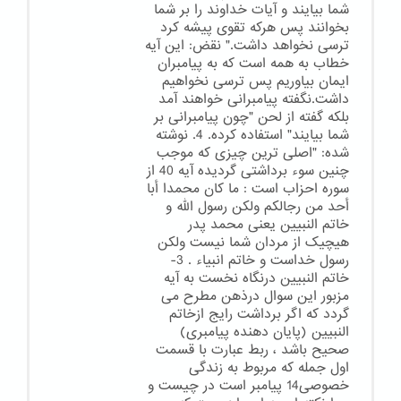
شما بیایند و آیات خداوند را بر شما
بخوانند پس هرکه تقوی پیشه کرد
ترسی نخواهد داشت." نقض: این آیه
خطاب به همه است که به پیامبران
ایمان بیاوریم پس ترسی نخواهیم
داشت.نگفته پیامبرانی خواهند آمد
بلکه گفته از لحن "چون پیامبرانی بر
شما بیایند" استفاده کرده. 4. نوشته
شده: "اصلی ترین چیزی که موجب
چنین سوء برداشتی گردیده آیه 40 از
سوره احزاب است : ما کان محمدا أبا
أحد من رجالکم ولکن رسول الله و
خاتم النبیین یعنی محمد پدر
هیچیک از مردان شما نیست ولکن
رسول خداست و خاتم انبیاء . 3-
خاتم النبیین درنگاه نخست به آیه
مزبور این سوال درذهن مطرح می
گردد که اگر برداشت رایج ازخاتم
النبیین (پایان دهنده پیامبری)
صحیح باشد ، ربط عبارت با قسمت
اول جمله که مربوط به زندگی
خصوصی14 پیامبر است در چیست و