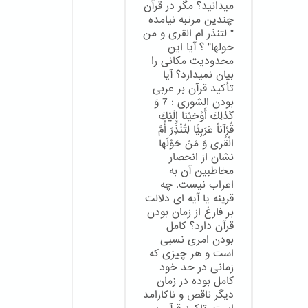
میدانید؟ مگر در قرآن
چندین مرتبه نیامده
" لتنذر ام القری و من
حولها" ؟ آیا این
محدودیت مکانی را
بیان نمیدارد؟ آیا
تأکید قرآن بر عربی
بودن الشورى : 7 وَ
كَذلِكَ أَوْحَيْنا إِلَيْكَ
قُرْآناً عَرَبِيًّا لِتُنْذِرَ أُمَّ
الْقُرى‏ وَ مَنْ حَوْلَها
نشان از انحصار
مخاطبین آن به
اعراب نیست. چه
قرینه یا آیه ای دلالت
بر فارغ از زمان بودن
قرآن دارد؟ کامل
بودن امری نسبی
است و هر چیزی که
زمانی در حد خود
کامل بوده در زمان
دیگر ناقص و ناکارامد