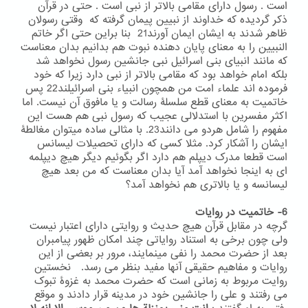
است . رسول دارای مقامی بالاتر از نبی است . حتی در قرآن
ذکر گردیده که خداوند از نبیین پیمان گرفته که وقتی رسولان
ظاهر شدند به ایشان ایمان آورند21 بنا براین حتی اگر خاتم
النبیین را به معنای پایان دهنده نبوت هم بدانیم بدان معناست
که مانند انبیای بنی اسرائیل نبی جانشین رسول نخواهد شد
بلکه امام خواهد بود که مقامی بالاتر از نبی دارد زیرا که خود
فرموده اند علماء امت من همچون انبیاء بنی اسرائیلند22 پس
خاتمیت به معنای قطع سلسلۀ رسالت و یا مافوق آن نیست. اما
اکثر مفسرین با استدلالی عجیب که رسول نبی هم هست این
مفهوم را شامل هردو می دانند23. با مثالی ساده میتوان مغالطۀ
ایشان را آشکار کرد. مثلا کسی که دارای تحصیلات لیسانس
است قطعا مدرک دیپلم هم دارد اگر بگوئیم دیگر هیچ دیپلمه
ای به اینجا نخواهد آمد آیا بدان معناست که من بعد هیچ
لیسانسه و یا بالاتری هم نخواهد آمد؟
6- خاتمیت در روایات
گرچه در مقابل قرآن هیچ حدیث و روایتی دارای اعتبار نیست
ولی چون برخی به استناد روایاتی چند امکان ظهور پیامبران
بعد از حضرت محمد را نفی مینمایند، مرور بر بعضی از این
روایات و مفاهیم حقیقی آنها مفید بنظر می رسد. نخستین
روایت مربوط به زمانی است که حضرت محمد به غزوۀ تبوک
می رفتند و علی را جانشین خود در مدینه قرار دادند و موقع