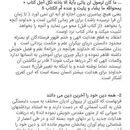
... ما کان لرسول ان یاتی بآیة الا باذنه لکل أجل کتاب *
یمحوالله ما یشاء و یثبت و عنده أم الکتاب 5
یعنی هیچ پیامبری بدون اجازه او آیه ای نمی آورد ( تا زمان
آن فرا نرسیده باشد) برای هر زمانی کتابی است و خداوند آنچه
را بخواهد (از کتاب قبل) محو می نماید و آنچه را بخواهد
تثبیت میکند و مادر کتاب نزد اوست.
اعتقاد به قطع هدایت الهی و ختم ظهور فرستادگان او بمنزله
محدود دانستن دریای بیکران علم و حکمت یزدانی است و
بدان معناست که خداوند هرآنچه در خزانه6 علم و فضل خویش
داشته ظاهر نموده و دیگر چیزی برای آموختن به انسانها ندارد
وکلمات الهی که اگر دریاها مرکب شوند7 قادر بر نگاشتن آن
نیستند تماما نوشته شده و یا اینکه به تعبیر قرآن8 دست
خداوند برای هدایت بیشتر انسان بسته است که این کفری
آشکار است.
2- همه دین خود را آخرین دین می دانند
قرنهاست که کثیری از پیروان ادیان مختلف به سبب دلبستگی
شان به کتب آسمانی که در دست دارند و به استناد برداشتهای
نا صوابی که از متون مقدس خویش نموده اند9 راه دریافت
هدایات جدید را بر دلهای خود بسته اند و در طی اعصار از
شناسائی پیام آوران زمانشان محروم مانده اند و دین خود را