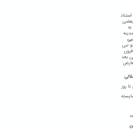
استناد
 بعضی
به
دینه
بی
و نبی
 در قرون
ی بعد
عارض
لالی
ا روز
ایسته
د
ن