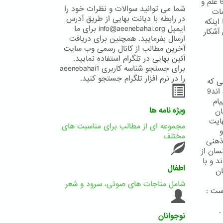
بیکران علم و حکمت یزدانی است و بدان معناست که خداوند هرآنچه در خزانه6 علم و
شما می توانید سوالات و نظرات خود را
مات
در رابطه با دیانت بهایی از طریق آدرس
یا اینکه
ایمیل info@aeenebahai.org برای ما
 آشکار
ارسال بفرمایید. همچنین برای دریافت
آخرین مطالب از کانال رسمی وب سایت
آئین بهایی در تلگرام استفاده نمایید.
برای جستجو شناسه کاربری aeenebahai1
را در نرم افزار تلگرام جستجو کنید.
ی که
در دست دارند و به استناد برداشتهای نا صوابی که از متون مقدس خویش نموده اند9
ام
ویژه نامه ها
ان
 نهایت
مجموعه ای از مطالب برای مناسبت های
 و
مختلف
ذهنی
سان از
د و با
اطفال
 توسط پیامبر نسخ گردیده13 گمان
شامل مناجات های صوتی، سرود و شعر
.
نوجوانان