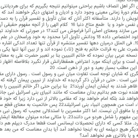
بادت کنید.
ن اگر اهل انصاف باشیم براحتی میتوانیم نتیجه بگیریم که برای هردیانتی ا
لام دورۀ زمانی معینی وجود دارد و ادیان و امتهای دیگر خواهند آمد که 
ویش را دارند. متأسفانه اکثر آنان که عنان تأویل و تفسیر قرآن را به دست
به هوای نفس خود و یا طمع متاع دنیا 16 کلام الهی را از آنچه مفهوم حق
منحرف می سازند ومعنای اصلی آنرا فراموش می کنند17 در صورتی که خد
آنرا به خود اختصاص داده 18 ودانش تأویل آنرا محدود به خود وراسخان در علم
دانسته19. فی المثل درمیان دهها تفسیر منتشره از قرآن تنها تعداد اندکی اشاره ب
رت علی به قرائت خاتم به فتح (تاء) نموده اند و از بین آنها تنها یکی و
نسخه عربی بیان نموده که خاتم النبیین بنا بر تعبیر حضرت علی به معنا
ن است و برای اینکه مورد اعتراض همقطارانش قرار نگیرد بلافاصله اظهار ن
 این مطلب بسیار بعید و دور از ذهن است. 20
گری که شایان توجه است تفاوت میان نبی و رسول است . رسول دارای مق
از نبی است . حتی در قرآن ذکر گردیده که خداوند از نبیین پیمان گرفته که
رسولان ظاهر شدند به ایشان ایمان آورند21 بنا براین حتی اگر خاتم النبیی
هنده نبوت هم بدانیم بدان معناست که مانند انبیای بنی اسرائیل نبی جا
اهد شد بلکه امام خواهد بود که مقامی بالاتر از نبی دارد زیرا که خود ف
اند علماء امت من همچون انبیاء بنی اسرائیلند22 پس خاتمیت به معنای
 یا مافوق آن نیست. اما اکثر مفسرین با استدلالی عجیب که رسول نبی 
هست این مفهوم را شامل هردو می دانند23. با مثالی ساده میتوان مغالطۀ ای
رد. مثلا کسی که دارای تحصیلات لیسانس است قطعا مدرک دیپلم هم دار
دیگر هیچ دیپلمه ای به اینجا نخواهد آمد آیا بدان معناست که من بعد ه
 و یا بالاتری هم نخواهد آمد؟