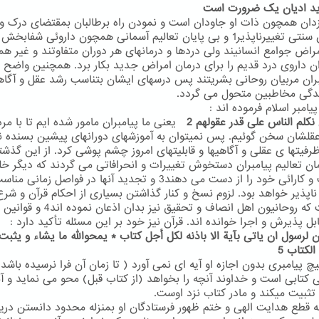
ان همچون ذات او جاودان است و نمودن راه برطالبان بمقتضای درک و
توانشان سنتی تغییرناپذیر1 و بی پایان تعالیم آسمانی همچون داروئی شفابخ
امراض جوامع انسانیند ولی دردها و درمانهای هر دوران متفاوتند و غیر ه
ن داروی درد قدیم را برای درمان امراض جدید بکار برد. همچنین واضح
بران مربیان روحانی بشریتند پس درسهای ایشان بتناسب رشد عقل و آگاه
دگی مخاطبین متحول می گردد.
یامبر اسلام فرموده اند :
 نکلم الناس علی قدر عقولهم 2
یعنی ما پیامبران مامور شده ایم تا با مرد
عقلشان سخن گوئیم. پس نمیتوان به آموزشهای دورانهای پیشین بسنده ن
ظرفیتها ی عقلی و آگاهیها و قابلیتهای امروز چشم پوشی کرد. از این گذشت
مان تعالیم پیامبران دستخوش تغییرات و انحرافاتی می گردند که دیگر خ
شفافیت و کارائی خود را از دست می دهند3 و تجدید آنها در فواصل زما
ناپذیر خواهد بود. لزوم نسخ و کنار گذاشتن بسیاری از احکام قرآن و شرع
امریست که روحانیون اهل انصاف و تحقیق نیز بدان ا
ابل پذیرش و اجرا خوانده اند. قرآن نیز خود بر این مسئله تأکید دارد :
ان لرسول ان یاتی بآیة الا باذنه لکل أجل کتاب * یمحوالله ما یشاء و یثبت
الکتاب 5
 پیامبری بدون اجازه او آیه ای نمی آورد ( تا زمان آن فرا نرسیده باشد)
ی کتابی است و خداوند آنچه را بخواهد (از کتاب قبل) محو می نماید و آن
تثبیت میکند و مادر کتاب نزد اوست.
به قطع هدایت الهی و ختم ظهور فرستادگان او بمنزله محدود دانستن دری