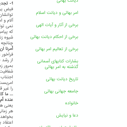
دیانت بهائی
1- تجدید ادیان یک ضرورت است
فیض یزد
امر بهائی و دیانت اسلام
آلام و 
برخی از آثار و آیات الهی
نمی توا
که پیام
برخی از احکام دیانت بهائی
شیوه زن
چنانچه پ
أمرنا ان
برخی از تعالیم امر بهائی
فراخور 
از رشد 
بشارات کتابهای آسمانی
بمرور ز
گذشته به امر بهائی
اجتناب 
تاریخ دیانت بهائی
را غیر ق
جامعه جهانی بهائی
... ما ک
عنده أم 
خانواده
یعنی هیچ
هر زمان
دعا و نیایش
بخواهد 
اعتقاد 