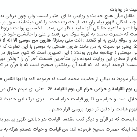
 مقابل قرآن هیچ حدیث و روایتی دارای اعتبار نیست ولی چون برخی به 
 چند امکان ظهور پیامبران بعد از حضرت محمد را نفی مینمایند، مرور بر
روایات و مفاهیم حقیقی آنها مفید بنظر می رسد. نخستین روایت مربوط 
ست که حضرت محمد به غزوۀ تبوک می رفتند و علی را جانشین خود در م
ند و موقع رفتن به او گفتند :
انت منی بمنزلة هارون من موسی الا انه لا ن
یعنی تو نسبت به من مانند هارون هستی به موسی با این تفاوت که ت
بعد از من نیستی ( چنانچه هارون بود25 ) این تعبیری است که شیخ صدوق
سلام از معنای این روایت نموده ولی متأخرین قسمت آخر آن را " ولکن نبی
یست" ترجمه کرده اند که البته آن برداشتی صحیح است که با قرآن در ت
یگر مربوط به بیانی از حضرت محمد است که فرموده اند:
یا ایها الناس ح
ی یوم القیامة و حرامی حرام الی یوم القیامة
26
یعنی ای مردم حلال من ت
لال است و حرام من تا روز قیامت حرام است. برای درک این حدیث ش
وم قیامت را دقیق تر مورد بررسی قرار دهیم .
ینست که در قرآن و دیگر کتب مقدسه قیامتِ هر دیانتی ظهور پیامبر بع
ما اینکه حضرت مسیح فرموده اند:
من قیامت و حیات هستم هرکه به م