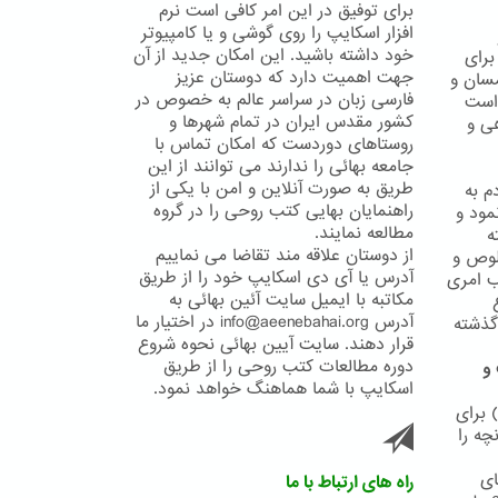
برای توفیق در این امر کافی است نرم
افزار اسکایپ را روی گوشی و یا کامپیوتر
خود داشته باشید. این امکان جدید از آن
ش برای
جهت اهمیت دارد که دوستان عزیز
مسان و
فارسی زبان در سراسر عالم به خصوص در
 است
کشور مقدس ایران در تمام شهرها و
ی و
روستاهای دوردست که امکان تماس با
جامعه بهائی را ندارند می توانند از این
طریق به صورت آنلاین و امن با یکی از
م به
راهنمایان بهایی کتب روحی را در گروه
مود و
مطالعه نمایند.
ه
از دوستان علاقه مند تقاضا می نماییم
لوص و
آدرس یا آی دی اسکایپ خود را از طریق
نی مناسب امری
مکاتبه با ایمیل سایت آئین بهائی به
آدرس info@aeenebahai.org در اختیار ما
ذعان نموده اند4 و قوانین گذشته
قرار دهند. سایت آیین بهائی نحوه شروع
دوره مطالعات کتب روحی را از طریق
 و
اسکایپ با شما هماهنگ خواهد نمود.
 برای
چه را
ای
راه های ارتباط با ما