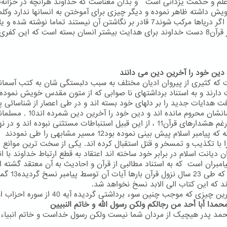
ش داشته ظاهر نموده و دیگر چیزی برای آموختن به انسانها ندارد وکل
الهی که اگر دریاها مرکب شوند7 قادر بر نگاشتن آن نیستند تماما نوشته شده و 
به تعبیر قرآن8 دست خداوند برای هدایت بیشتر انسان بسته است که این کفری
 که کثیری از پیروان ادیان مختلف به سبب دلبستگی شان به کتب آسمان
افت هدایات جدید را بر دلهای خود بسته اند و در طی اعصار از شناسائی پی
انشان محروم مانده اند و دین خود را آخرین دین شمرده اند10 .
مسلمان
نیزعلی رغم هشدارهای قرآن11 ، از این قبیل استنباطات مستثنی نبوده اند و در
همانگونه که پیامبر اسلام پیش بینی نموده بود12 مسیر مشابهی را طی نمودند
ا با تکذیب و تمسخر و قتل استقبال کرده اند. یکی از سخت ترین موانع 
ن دیانت اسلام در برابر خود ساخته اند اعتقاد به قطع ارتباط خداوند با ان
امبران است که به استناد مطالبی از قرآن و احادیث به آن معتقد گشته ان
وجودی که طی 23 سال نزول قرآن بارها آیات آن
ند که این کتاب الی الابد نسخ نخواهد شد.
 چیزی که موجب چنین سوء برداشتی گردیده آیه 40 از سوره احزاب است :
محمدا أبا أحد من رجالکم ولکن رسول الله و خاتم النبیین
مد پدر هیچیک از مردان شما نیست ولکن رسول خداست و خاتم انبیاء 