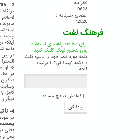
نظرات:
3- خاتم النبیین
9623
درنگاه 
اعضای خبرنامه :
ازخاتم 
12520
سرنوشت 
فرهنگ لغت
و چند پ
اینکه د
برای مطالعه راهنمای استفاده
داده شد
روی همین لینک کلیک کنید.
در بین 
کلمه مورد نظر خود را تایپ کنید
الشعرا"
و دکمه "پیدا کن" را بزنید:
که او آ
کلمه
دیگران 
وصایت ف
کامل با 
نمایش نتایج مشابه
دیگر را 
پیدا کن
4
-
تأکید
در سوره آعر
یستقدم
یعنی بر
پس و پ