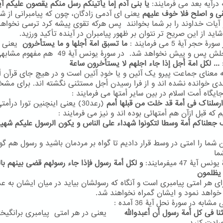
 درآیه بعد می فرمایند:
یا بنی آدم
إما یأتینکم رسل منکم یقصون علیکم آی
ی و اصلح فلا خوف علیهم
یعنی ای آدمی زادگان، چون که پیامبرانی از شم
و آیات خداوند را بر شما بخوانند پس هرکه تقوی پیشه کرد ترسی نخواه
ید از این صریح تر نتوان بر ظهور پیامبران در آینده تأکید ورزید.
ۀ حجر آیۀ 5 می فرمایند :
ما تسبق امة أجلها و ما یستأخرون
یعنی 
امتی اجلش پس و پیش نخواهد شد. در سورۀ یونس آیۀ 49 هم 
... لکل امة أجل إذا جاء اجلهم لا یستأخرون ساعة
به معنای جماعت پیرو یک آئین و یا خودِ آئین است و در هیچ جای قرآن أ
بدی خوانده نشده اند و از فرا رسیدن أجل مستثنی نگشته اند. برای م
ایگاه أمت اسلام در بین سایر أمتها می فرمایند :
رسلناک فی أمة قد خلت من قبلها أمم
(رعد30) یعنی اینچنین تورا درأمت
 که قبل ازآن هم أمتهائی بوده اند و نیز می فرمایند :
 جعلناکم أمة وسطا لتکونوا شهداء علی الناس و یکون الرسول علیکم شهی
 شما را امتی در وسط قرار دادیم تا گواه بر مردمان باشید و رسول هم گوا
ما
 آیۀ 47 میفرمایند:
و لکل أمة رسول فإذا جاء رسولهم قضی بینهم ب
 یظلمون
ای هر امتی پیامبری است و آنگاه که رسولشان بیاید در میان ایشان به ع
واهد نمود و ایشان گمراه نخواهند شد.
ابه در سورۀ نحل آیۀ 36 آمده :
ثنا فی کل أمة رسول أن أعبدوالله
یعنی در هر امتی پیامبری برانگیخت