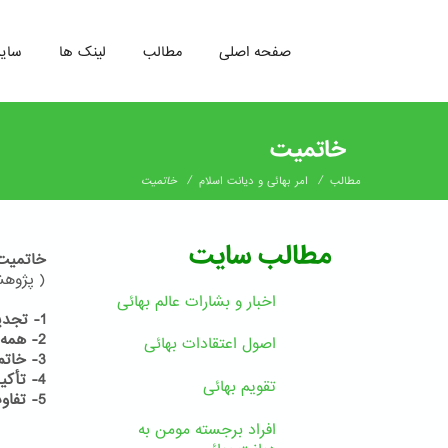
صفحه اصلی
مطالب
لینک ها
سای
رفتن
به
خاتمیت
محتوای
اصلی
/
/
مطالب
امر بهائی و دیانت اسلام
خاتمیت
مطالب سایت
خاتمیت
( پژوهشی
اخبار و بشارات عالم بهائى
1- تجدید ادیان یک ضرورت
2- همه دین خود را آخرین دین می دانند
اصول اعتقادات بهائی
3- خاتم النبیین
4- تأکید قرآن بر ظهور پیامبران در آینده
تقویم بهائی
5- تفاوت میان نبی و رسول
افراد برجسته مومن به