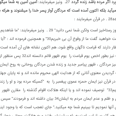
ورد اگر مرده باشد زنده گردد
27
.
ونیز میفرمایند:
آمین آمین به شما میگو
یآید بلکه اکنون آمده است که مردگان آواز پسر خدا را میشنوند و هرکه 
دد
28 . در قرآن میفرمایند :
"امروز روز رستاخیز است ولکن شما نمی دانید" 29 . ونیز میفرمایند: "ما 
روز قیامت خواهید گفت ما از وقوع آن بی خبریم30" و همچنین فرموده اند 
احادیث نیز بطور اخص یوم قیامت را یوم ظهور قائم دانس
یز مردگان ، ظهور پیامبر جدید و زنده شدن مردگان روحانی به روح ایما
گردیدن معنوی آنانی که از هدایت الهی محروم مانده اند و نه پایان جهان
در قرآن نیز ایمان حمزه عموی پیغمبر را به "کسیکه مرده بود و او را زند
گردانیدیم33" توصیف نموده اند و یا اینکه هلاکت اقوام گذشته را مقارن ظهور
پیامبران و ظلم و عدم ایمان مردم به ایشان34 بیان داشته اند و فرمودند
آنها نمودیم تا ببینیم شما چه میکنید." جای تعجب است که با وجود این
ز هم کثیری از این امت به راه پیشینیان رفتند و به هلاکت روحانی دچار گ