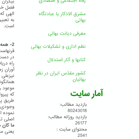
رفاه اجتماعی و اقتصادی
فضل خوی
مشرق الاذکار یا عبادتگاه
بهائی
است.
معرفی دیانت بهائی
2- همه دین خود را آخرین دین می دانند
نظم اداری و تشکیلات بهائی
قرنهاست
کتابها و آثار استدلال
راه دری
آوران زم
کشور مقدّس ایران در نظر
بهائیان
موعود ر
آمار سایت
که پیروا
طریق پی
بازدید مطالب:
80243018
نموده ا
بازدید روزانه مطالب:
اصلی ترین
26177
ما کان 
محتوای سایت :
یعنی مح
2541