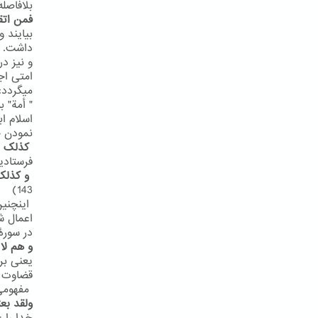
بلافاصله
فمن اتق
بیایند 
داشت. شا
و نیز در سور
میگردد:
" أمة" 
اسلام ا
نمودن ج
کذلک ا
فرستادیم
و کذلک
143)
اینچنین
اعمال ش
در سورۀ یونس
و هم لا
یعنی بر
قضاوت خ
مفهومی مش
ولقد بع