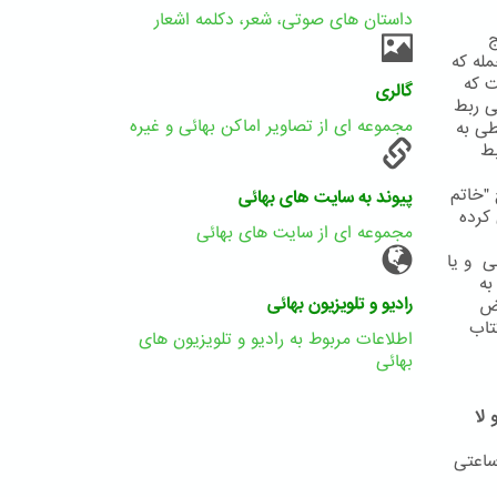
داستان های صوتی، شعر، دکلمه اشعار
ج
له که
ییت که
گالری
ی ربط
مجموعه ای از تصاویر اماکن بهائی و غیره
طی به
بط
"خاتم
پیوند به سایت های بهائی
کرده
مجموعه ای از سایت های بهائی
حضرت علی و یا
به
رادیو و تلویزیون بهائی
رض
تاب
اطلاعات مربوط به رادیو و تلویزیون های
بهائی
لا
ساعتی