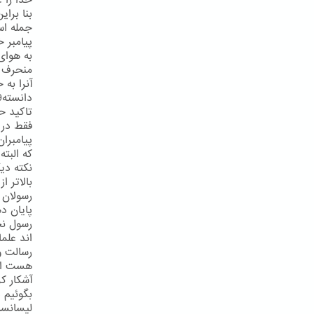
خدا را ع
بنا برای
جمله اس
پیامبر خ
تاکید حض
فقط در 
پیامبرا
که البته
نکته دی
بالاتر 
پایان د
رسول نخو
رسالت و
آشکار ک
بگوئیم 
لیسانسه