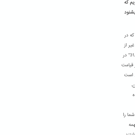
یم که
بشنود
شاهدیم که در
: "آیا غیر از
این انتظار دارند که قیامت ناگهان واقع شود، هم اکنون نشانه های آن آمده است.31" در
ته اند32 پس منظور از قیامت
ن است
.
ه
" سپس شما را
همه
شتند.