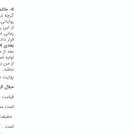
6- خاتمیت در روایات
گرچه در
روایاتی
از این 
زمانی ا
قرار داد
بعدی 24
اولیه ا
از من ن
نباشد.
روایت د
حلال ال
قیامت ح
است مفه
حقیقت ا
است . ک