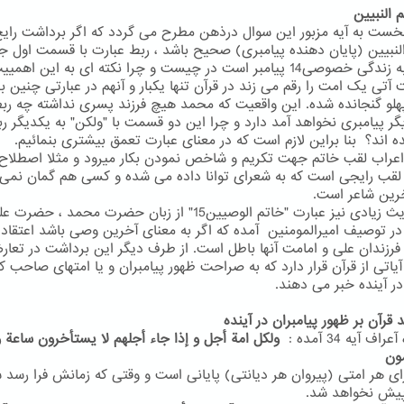
نخست به آیه مزبور این سوال درذهن مطرح می گردد که اگر برداشت رای
النبیین (پایان دهنده پیامبری) صحیح باشد ، ربط عبارت با قسمت اول جم
مربوط به زندگی خصوصی14 پیامبر است در چیست و چرا نکته ای به این اهم
آتی یک امت را رقم می زند در قرآن تنها یکبار و آنهم در عبارتی چنین ب
هلو گنجانده شده. این واقعیت که محمد هیچ فرزند پسری نداشته چه رب
یگر پیامبری نخواهد آمد دارد و چرا این دو قسمت با "ولکن" به یکدیگر ر
ه اند؟ بنا براین لازم است که در معنای عبارت تعمق بیشتری بنمائیم.
اعراب لقب خاتم جهت تکریم و شاخص نمودن بکار میرود و مثلا اصطلاح 
 لقب رایجی است که به شعرای توانا داده می شده و کسی هم گمان نمی 
خرین شاعر است.
در احادیث زیادی نیز عبارت "خاتم الوصیین15" از زبان حضرت محمد ، 
در توصیف امیرالمومنین آمده که اگر به معنای آخرین وصی باشد اعتقاد 
رزندان علی و امامت آنها باطل است. از طرف دیگر این برداشت در تعا
آیاتی از قرآن قرار دارد که به صراحت ظهور پیامبران و یا امتهای صاحب ک
در آینده خبر می دهند.
 قرآن بر ظهور پیامبران در آینده
اف آیه 34 آمده :
ولکل امة أجل و إذا جاء أجلهم لا یستأخرون ساعة و 
ون
ای هر امتی (پیروان هر دیانتی) پایانی است و وقتی که زمانش فرا رسد 
یش نخواهد شد.