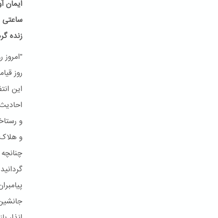
ایمان آ
ساعتی م
زنده گر
و رستاخ
و هلاک 
چنانچه 
جانشین 
انذار با