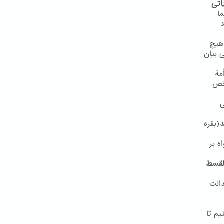
اتی
ا
د
هیچ
مفهوم مشابهی بیان
مة
شخص
ی
د
(بقره
ه بر
القسط
دالت
یم تا