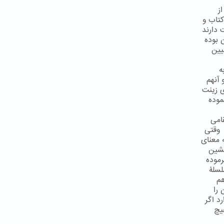
ز
کتاب و
 دارند
یقی آن بوده
اوند تبیین
ه
 آنهم
ی زینت
موده
امی
 وقتی
ن را به معنای
نشین
رموده
 قطع سلسلۀ
هم
شان را
د اگر
یچ