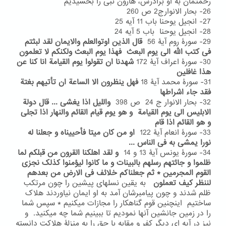
رحمتمان به او برادرش، هارون نبی را بخشیدیم
26- بحار الانوارج2 ص 260
27- انجیل یوحنا باب 11 آیه 25
28- انجیل یوحنا باب 5 آیه 24
29- سورۀ روم آیۀ 56
قال الذین اوتوالعلم والایمان لقد لبثتم
فی کتب الله الی یوم البعث فهذا یوم البعث ولکنکم لا تعلمون
30- سورۀ اعراف آیۀ 172
شهدنا ان تقولوا یوم القیامة انا کنا عن
هذا غافلین
31- سورۀ محمد آیۀ 18
فهل ینظرون الا الساعة ان تأتیهم بغتة
فقد جاء اشراطها
32- بحار الانوار ج 24 ص 398
واللیل اذا یغشی ... قال دولة
الابلیس الی یوم القیامة و هو یوم قیام القائم والنهار اذا تجلی
و هو القائم اذا قام
33- سورۀ انعام آیۀ 122
او من کان میتا فأحییناه و جعلنا له
نورا یمشی به فی الناس ...
34- سورۀ یونس آیۀ 13 و 14
و لقد اهلکنا القرون من قبلکم لما
ظلموا و جائتهم رسلهم بالبینات و ما کانوا لیؤمنوا کذلک نجزی
القوم المجرمین * ثم جعلناکم خلائف فی الارض من بعدهم
لننظر کیف تعملون
به یقین نسلهای پیشین را چون مرتکب
ظلم شدند و چون پیامبرشان آمد به او ایمان نیاوردند هلاک
ساختیم اینچنین قوم گناهکار را مجازات میکنیم * سپس شما
را در زمین جانشین آنها نمودیم تا ببینیم شما چه میکنید. و
نیز در آیه ای دیگر کفر و مقابه با حق را به منزلۀ هلاکت دانسته