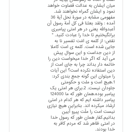
میان ایشان به عدالت قضاوت خواهد
نمود و ایشان گمراه نخواهند شد.
مفهومی مشابه در سورۀ نحل آیۀ 36
آمده : ولقد بعثنا فی کل أمة رسول أن
أعبدوالله یعنی در هر امتی پیامبری
برانگیختیم تا خدا را عبادت کنید. "
نقض: از کلمه ی امّت تفسیر نا به
جایی شده است. کلمه ی امت کاملا
از دین جداست و این سوال پیش
می آید که اگر خدا میخواست دین را
خاتمه دار بداند چرا به جای امت از
دین استفاده نکرده است؟ این آیات
را میتوان این گونه جمع بندی کرد:
1.هیچ امت و ملت و حکومتی
جاودان نیست. 2.برای هر امتی یک
پیامبر بوده.همان طور که ما 124000
پیامبر داشته ایم که هر کدام در امتی
ارشاد میکرده اند. بنابراین هیچ نیازی
نیست امت را ملّت پیرو آیین
بدانیم.کفار همان طور که رسول خدا
در امتی ظاهر شد که مردم کافر به
خدا بودند.