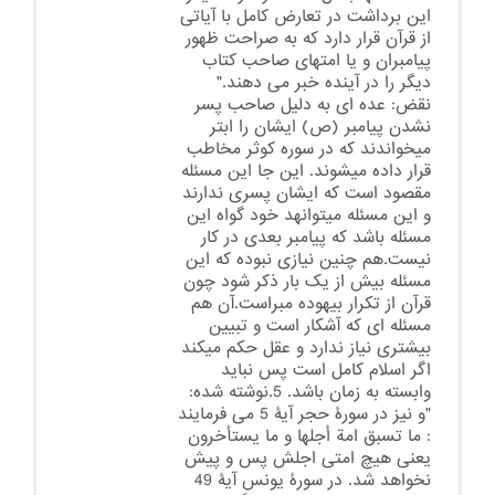
این برداشت در تعارض کامل با آیاتی
از قرآن قرار دارد که به صراحت ظهور
پیامبران و یا امتهای صاحب کتاب
دیگر را در آینده خبر می دهند."
نقض: عده ای به دلیل صاحب پسر
نشدن پیامبر (ص) ایشان را ابتر
میخواندند که در سوره کوثر مخاطب
قرار داده میشوند. این جا این مسئله
مقصود است که ایشان پسری ندارند
و این مسئله میتوانهد خود گواه این
مسئله باشد که پیامبر بعدی در کار
نیست.هم چنین نیازی نبوده که این
مسئله بیش از یک بار ذکر شود چون
قرآن از تکرار بیهوده مبراست.آن هم
مسئله ای که آشکار است و تبیین
بیشتری نیاز ندارد و عقل حکم میکند
اگر اسلام کامل است پس نباید
وابسته به زمان باشد. 5.نوشته شده:
"و نیز در سورۀ حجر آیۀ 5 می فرمایند
: ما تسبق امة أجلها و ما یستأخرون
یعنی هیچ امتی اجلش پس و پیش
نخواهد شد. در سورۀ یونس آیۀ 49