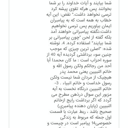
شما بیایند و آیات خداوند را بر شما
بخوانند پس هرکه تقوی پیشه کرد
ترسی نخواهد داشت." نقض: این آیه
خطاب به همه است که به پیامبران
ایمان بیاوریم پس ترسی نخواهیم
داشت.نگفته پیامبرانی خواهند آمد
بلکه گفته از لحن "چون پیامبرانی بر
شما بیایند" استفاده کرده. 4. نوشته
شده: "اصلی ترین چیزی که موجب
چنین سوء برداشتی گردیده آیه 40 از
سوره احزاب است : ما کان محمدا أبا
أحد من رجالکم ولکن رسول الله و
خاتم النبیین یعنی محمد پدر
هیچیک از مردان شما نیست ولکن
رسول خداست و خاتم انبیاء . 3-
خاتم النبیین درنگاه نخست به آیه
مزبور این سوال درذهن مطرح می
گردد که اگر برداشت رایج ازخاتم
النبیین (پایان دهنده پیامبری)
صحیح باشد ، ربط عبارت با قسمت
اول جمله که مربوط به زندگی
خصوصی14 پیامبر است در چیست و