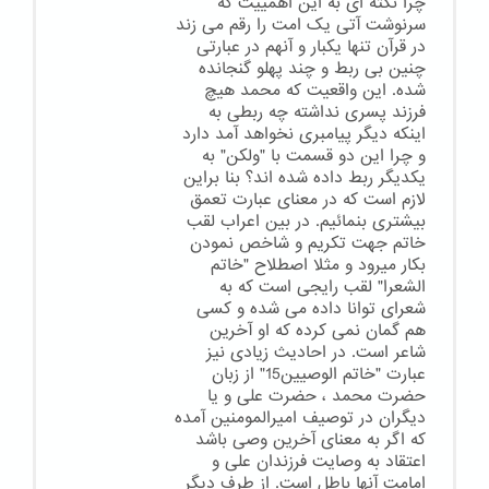
چرا نکته ای به این اهمییت که
سرنوشت آتی یک امت را رقم می زند
در قرآن تنها یکبار و آنهم در عبارتی
چنین بی ربط و چند پهلو گنجانده
شده. این واقعیت که محمد هیچ
فرزند پسری نداشته چه ربطی به
اینکه دیگر پیامبری نخواهد آمد دارد
و چرا این دو قسمت با "ولکن" به
یکدیگر ربط داده شده اند؟ بنا براین
لازم است که در معنای عبارت تعمق
بیشتری بنمائیم. در بین اعراب لقب
خاتم جهت تکریم و شاخص نمودن
بکار میرود و مثلا اصطلاح "خاتم
الشعرا" لقب رایجی است که به
شعرای توانا داده می شده و کسی
هم گمان نمی کرده که او آخرین
شاعر است. در احادیث زیادی نیز
عبارت "خاتم الوصیین15" از زبان
حضرت محمد ، حضرت علی و یا
دیگران در توصیف امیرالمومنین آمده
که اگر به معنای آخرین وصی باشد
اعتقاد به وصایت فرزندان علی و
امامت آنها باطل است. از طرف دیگر