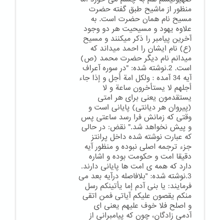
منظور از ماشیح طبق گفته حضرت
مسیح نام همان حضرت است. به
علاوه یهود و مسیحیت هر دو وجود
آخرین پیامبر را ذکر میکنند و مسیح
(ع) نام ایشان را احمد میداند که
میدانم نام دیگر حضرت محمد (ص)
است. 2.نوشته شده: "در سوره آعراف
آیه 34 آمده : ولکل امة أجل و إذا جاء
أجلهم لا یستأخرون ساعة و لا
یستقدمون یعنی برای هر امتی
(پیروان هر دیانتی) پایانی است و
وقتی که زمانش فرا رسد ساعتی پس
و پیش نخواهد شد." نقض: در حالی
که عبارت نوشته شده داخل پرانتز
جزء ترجمه اصلی نبوده و منظور آیه
دقیقا امت و حکومت بوده و اشاره
دارد که همه ی امت ها پایانی دارند.
3.نوشته شده: "بلافاصله درآیه بعد می
فرمایند: یا بنی آدم إما یأتینکم رسل
منکم یقصون علیکم آیاتی فمن اتقی
و اصلح فلا خوف علیهم یعنی ای
آدمی زادگان، چون که پیامبرانی از