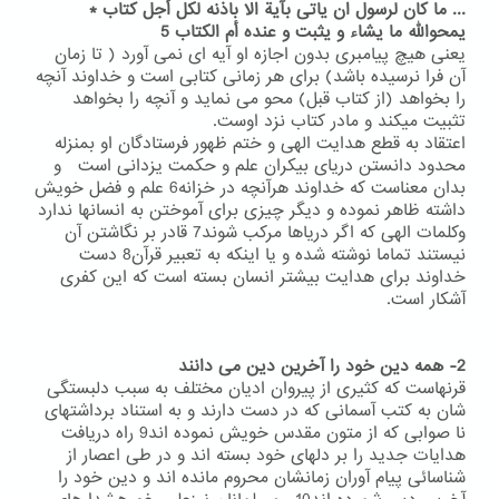
... ما کان لرسول ان یاتی بآیة الا باذنه لکل أجل کتاب *
یمحوالله ما یشاء و یثبت و عنده أم الکتاب 5
یعنی هیچ پیامبری بدون اجازه او آیه ای نمی آورد ( تا زمان
آن فرا نرسیده باشد) برای هر زمانی کتابی است و خداوند آنچه
را بخواهد (از کتاب قبل) محو می نماید و آنچه را بخواهد
تثبیت میکند و مادر کتاب نزد اوست.
اعتقاد به قطع هدایت الهی و ختم ظهور فرستادگان او بمنزله
محدود دانستن دریای بیکران علم و حکمت یزدانی است و
بدان معناست که خداوند هرآنچه در خزانه6 علم و فضل خویش
داشته ظاهر نموده و دیگر چیزی برای آموختن به انسانها ندارد
وکلمات الهی که اگر دریاها مرکب شوند7 قادر بر نگاشتن آن
نیستند تماما نوشته شده و یا اینکه به تعبیر قرآن8 دست
خداوند برای هدایت بیشتر انسان بسته است که این کفری
آشکار است.
2- همه دین خود را آخرین دین می دانند
قرنهاست که کثیری از پیروان ادیان مختلف به سبب دلبستگی
شان به کتب آسمانی که در دست دارند و به استناد برداشتهای
نا صوابی که از متون مقدس خویش نموده اند9 راه دریافت
هدایات جدید را بر دلهای خود بسته اند و در طی اعصار از
شناسائی پیام آوران زمانشان محروم مانده اند و دین خود را