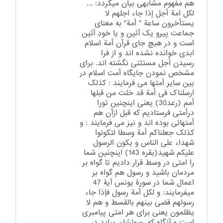
هم مفهوم مشابهی بیان میگردد: ...
لکل امة أجل إذا جاء اجلهم لا
یستأخرون ساعة " أمة" به معنای
جماعت پیرو یک آئین و یا خودِ آئین
است و در هیچ جای قرآن أمة اسلام
ابدی خوانده نشده اند و از فرا
رسیدن أجل مستثنی نگشته اند. برای
مشخص نمودن جایگاه أمت اسلام در
بین سایر أمتها می فرمایند : کذلک
ارسلناک فی أمة قد خلت من قبلها
أمم (رعد30) یعنی اینچنین تورا
درأمتی فرستادیم که قبل ازآن هم
أمتهائی بوده اند و نیز می فرمایند : و
کذلک جعلناکم أمة وسطا لتکونوا
شهداء علی الناس و یکون الرسول
علیکم شهید(بقره 143) اینچنین شما
را امتی در وسط قرار دادیم تا گواه بر
مردمان باشید و رسول هم گواه بر
اعمال شما در سورۀ یونس آیۀ 47
میفرمایند: و لکل أمة رسول فإذا جاء
رسولهم قضی بینهم بالقسط و هم لا
یظلمون یعنی برای هر امتی پیامبری
است و آنگاه که رسولشان بیاید در