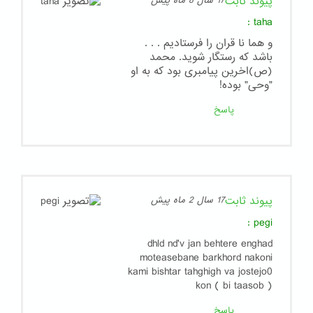
پیوند ثابت
17 سال 8 ماه پیش
:
taha
و هما نا قران را فرستادیم . . .
باشد که رستگار شوید. محمد
(ص)اخرین پیامبری بود که به او
"وحی" بوده!
پاسخ
پیوند ثابت
17 سال 2 ماه پیش
:
pegi
dhld nd'v jan behtere enghad
moteasebane barkhord nakoni
kami bishtar tahghigh va jostejo0
kon ( bi taasob )
پاسخ