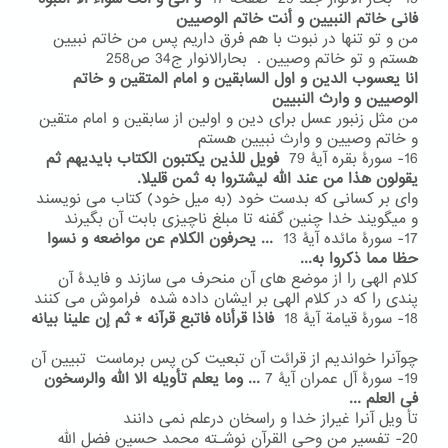
فانی خاتم النبیین و أنت خاتم الوصیین
من و تو تنها در نبوت با هم فرق داریم پس من خاتم نبیین
هستم و تو خاتم وصیین . بحارالانوار ج34 ص258
انا یعسوب الدین و اول السابقین و امام المتقین و خاتم
الوصیین و وارث النبیین
من مثل زنبور عسل برای دین و اولین از سابقین و امام متقین
و خاتم وصیین و وارث نبیین هستم
16- سورۀ بقره آیۀ 79
فویل للذین یکتبون الکتاب بایدیهم ثم
یقولون هذا من عند الله
لیشتروا به ثمن قلیلا.
وای بر کسانی که بدست خود (به میل خود) کتاب می نویسند
و میگویند خدا چنین گفنه تا مبلغ ناچیزی بابت آن بگیرند
17- سورۀ مائده آیۀ 13
...
یحرفون الکلام عن مواضعه و نسوا
حظا مما ذکروا به...
کلام الهی را از موضع های آن منحرف می سازند و فایدۀ آن
پندی را که در کلام الهی بر ایشان داده شده فراموش می کنند
18- سورۀ قیامة آیۀ 18
فاذا قرأناه فاتبع قرآنه * ثم إن علینا بیانه
چوآنرا خواندیم از قرائت آن تبعیت کن پس برماست تبیین آن
19- سورۀ آل عمران آیۀ 7
...
وما یعلم تأویله الا الله والرسخون
فی العلم ...
تأ ویل آنرا غیراز خدا و راسخان درعلم نمی دانند
20- تفسیر من وحی القرآن نوشـته محمد حسین فضل الله