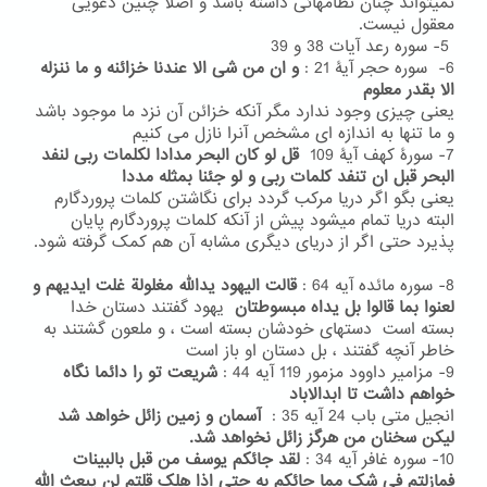
نمیتواند چنان نظامهائی داشته باشد و اصلا چنین دعویی
معقول نیست.
5- سوره رعد آیات 38 و 39
6- سوره حجر آیۀ 21 :
و ان من شی الا عندنا خزائنه و ما ننزله
الا بقدر معلوم
یعنی
چیزی وجود ندارد مگر آنکه خزائن آن نزد ما موجود باشد
و ما تنها به اندازه ای مشخص آنرا نازل می کنیم
7- سورۀ کهف آیۀ 109
قل لو کان البحر مدادا لکلمات ربی لنفد
البحر قبل ان تنفد کلمات ربی و لو جئنا بمثله مددا
یعنی بگو اگر دریا مرکب گردد برای نگاشتن کلمات پروردگارم
البته دریا تمام میشود پیش از آنکه کلمات پروردگارم پایان
پذیرد حتی اگر از دریای دیگری مشابه آن هم کمک گرفته شود.
8- سوره مائده آیه 64 :
قالت الیهود یدالله مغلولة غلت ایدیهم و
لعنوا بما قالوا بل یداه مبسوطتان
یهود گفتند دستان خدا
بسته است دستهای خودشان بسته است ، و ملعون گشتند به
خاطر آنچه گفتند ، بل دستان او باز است
9- مزامیر داوود مزمور 119 آیه 44 :
شریعت تو را دائما نگاه
خواهم داشت تا ابدالاباد
انجیل متی باب 24 آیه 35 :
آسمان و زمین زائل خواهد شد
لیکن سخنان من هرگز زائل نخواهد شد.
10- سوره غافر آیه 34 :
لقد جائکم یوسف من قبل بالبینات
فمازلتم فی شک مما جائکم به حتی اذا هلک قلتم لن یبعث الله