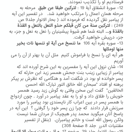
فرستادیم او را تکذیب نمودند.
12- سورۀ انشقاق آیۀ 19 :
لترکبن طبقا عن طبق
مرحله به
مرحله همان اعمال را مرتکب خواهید شد. در تفسیر این آیه
از پیامبر نقل گردیده که فرموده اند ( بحار الانوار جلد9 ص
249) :
لترکبن سنة من کان قبلکم حذو النعل بالنعل و القذة
بالقذة و...
البته شما هم شیوۀ پیشینیان را نعل به نعل و جزء به
جزء درپیش خواهید گرفت.
13- سوره بقره آیه 106
ما ننسخ من آیة او ننسها نات بخیر
منها اومثلها
هر آیه ای را نسخ یا فراموش کنیم مثل آن یا بهتر از آن را می
آوریم
14- شان نزول این آیه را مفسرین به این شرح آورده اند که
پیامبر از زیبایی زینب بنت جحش همسر زید ابن حارثه که
پسر خوانده او بود در شگفت آمد و هنگامی که نظرش بر پیکر
برهنه او افتاد "سبحان الله خالق النور تبارک الله احسن
الخالقین" گفت این سخن وقتی به گوش زید رسید همسر
خویش را طلاق داد و او را به عقد پیامبر در آورد . چون ازدواج
با همسر پسر در بین اعراب کار ناپسندی بود پیامبر را مورد
سرزنش قرار دادند که چرا زن پسر خود را گرفتی ؟ این آیه در
پاسخ آنان میگوید محمد پدر هیچیک از مردان شما نیست
ولکن رسول الله است و خاتم پیامبران. (بنقل از تفسیر
مقتنیات الدرر جلد 8 صفحۀ 308)
15- بحار الانوار جلد 29 صفحه 17
و انی و انت سواء الا النبوة