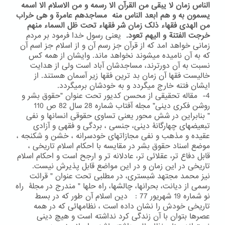
الناس زمان لا یبقی من القرآن الا رسمه و من الاسلام الا اسمه
یسمون به و هم ابعد الناس منه مساجدهم عامرة و هی خراب
من الهدی فقهاء ذلک زمان شر فقهاء تحت ظل السماء منهم
خرجت الفتنة و الیهم تعود.
یعنی رسول خدا فرمود بر مردم
زمانی خواهد امد که از قرآن جز رسم آن و از اسلام جز اسم آن
که به آن نامیده میشوند نخواهد ماند. وایشان از همه کس
نسبت به آن دورترند، مساجدشان آباد است ولی از هدایت
خالیست فقها آن زمان بد ترین فقها زیر آسمان هستند. از
ایشان فتنه خارج میگردد و به خودشان برمیگردد.
4- مقاله تحقیقی از محسن کدیور تحت عنوان "حقوق بشر و
روشن فکری دینی" مجله آفتاب شماره 28 سال 82 ص 110
" بنابراین در شش محور یعنی تساوی حقوقی انسانها و نفی
تبعیضهای چهارگانۀ دینی، جنسی ، بردگی و فقهی و آزادی
عقیده و مذهب و نفی مجازاتهای خودسرانه ، خشن و شکنجه ،
موضع اسناد حقوق بشر در مقایسه با احکام اسلام تاریخی ،
قابل دفاع تر، عقلائی تر، عادلانه تر و ارجح است و احکام اسلام
تاریخی در این زمان و در این مواضع قابل پذیرش نیست.
نیز محمد مجتهد شبستری، در مطلبی تحت عنوان " قرائت
رسمی از دیانت، بحرانها، چالشها، راه حلها " مندرج در مجلۀ راه
نو شماره 19 شهریور 77 : دین اسلام آن طور که در بسط
تاریخی خودش را نشان داده است ، نظامهائی که در همه
عصرها بتوان با آن زندگی کرد نداشته است و هیچ دینی