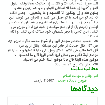
اند. سورۀ انعام آیات 24 و 25:
... إذ جائوک یجادلونک یقول
الذین کفروا إن هذا الا اساطیر الاولین * و هم ینهون عنه و
ینئون عنه و إن یهلکون الا انفسهم و ما یشعرون.
یعنی آنگاه
که نزد تو می آیند با تو جدل می کنند و کافران می گویند این
( قرآن) چیزی غیر از داستانهای اساطیری پیشینیان نیست * و
ایشان (مردم را) از آن منع میکنند و خود نیز از آن دوری می
کنند . آنان کسی را بجز نفسهای خود هلاک نمی کنند و آگاه
نیستند.
35- تفسیر مختصر مجمع البیان از شیخ محمد باقر ناصری ج3
ص 57 نقل حدیث از جابر ابن عبدالله بنقل از پیامبر:
قال انما مثلی فی الانبیا کمثل رجل بنی دارا فاکملها و حسنها الا
موضع لبنة فکان من دخل فیها فنظر الیها قال ما احسنها الا
موضع هذه البنة قال فانا موضع البنة ختم بی الانبیاء
36- بحار الانوار ج 97 ص 360
مطالب سایت
امر بهائی و دیانت اسلام
افزودن دیدگاه جدید
115407 بازدید
دیدگاه‌ها