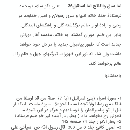
لما سبق والفاتح لما استقبل36
یعنی بگو سلام برمحمد
فرستادۀ خدا، خاتم انبیا و سرور رسولان و امین خداوند در
وحی و ارادۀ او و خاتم برگذشته گان و راهگشای آیندگان.
بنابر این ختم دوران گذشته به خاتم، مقدمه آغاز دورانی
جدید است که ظهور پیامبران جدید را در دل خود خواهد
داشت وإن شاءالله نور این ظهورات تیرگیهای جهل و ظلم را از
عالم برخواهد کند.
یادداشتها
1- سورۀ اسراء (بنی اسرائیل) آیۀ 77
سنة من قد ارسلنا من
قبلک من رسلنا ولا تجد لسنتنا تحویلا
شیوۀ ماست اینکه از
قبل از تو پیامبرانمان را فرستادیم و هرگز در این شیوۀ ما
تحولی رخ نخواهد داد ( یعنی در آینده نیز خواهیم فرستاد)
2- بحار الانوار جلد 74 صفحه 142
3- اصول کافی جلد 8 ص 308
قال رسول الله ص سیأتی علی