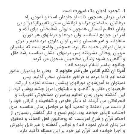
1- تجدید ادیان یک ضرورت است
فیض یزدان همچون ذات او جاودان است و نمودن راه
برطالبان بمقتضای درک و توانشان سنتی تغییرناپذیر1 و بی
پایان تعالیم آسمانی همچون داروئی شفابخش برای آلام و
امراض جوامع انسانیند ولی دردها و درمانهای هر دوران
متفاوتند و غیر همسان و نمی توان داروی درد قدیم را برای
درمان امراض جدید بکار برد. همچنین واضح است که پیامبران
مربیان روحانی بشریتند پس درسهای ایشان بتناسب رشد عقل
و آگاهی و شیوه زندگی مخاطبین متحول می گردد.
چنانچه پیامبر اسلام فرموده اند :
أمرنا ان نکلم الناس علی قدر عقولهم 2
یعنی ما پیامبران مامور
شده ایم تا با مردم به فراخور عقلشان سخن گوئیم. پس
نمیتوان به آموزشهای دورانهای پیشین بسنده نمود و از رشد
ظرفیتها ی عقلی و آگاهیها و قابلیتهای امروز چشم پوشی کرد. از
این گذشته بمرور زمان تعالیم پیامبران دستخوش تغییرات و
انحرافاتی می گردند که دیگر خلوص و شفافیت و کارائی خود را
از دست می دهند3 و تجدید آنها در فواصل زمانی مناسب امری
اجتناب ناپذیر خواهد بود. لزوم نسخ و کنار گذاشتن بسیاری از
احکام قرآن و شرع امریست که روحانیون اهل انصاف و تحقیق
نیز بدان اذعان نموده اند4 و قوانین گذشته را غیر قابل پذیرش
و اجرا خوانده اند. قرآن نیز خود بر این مسئله تأکید دارد :