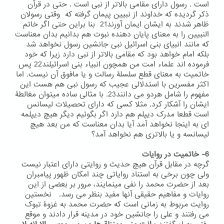
است . رسول دارای مقامی بالاتر از نبی است . حتی در قرآن
ذکر گردیده که خداوند از نبیین پیمان گرفته که وقتی رسولان
ظاهر شدند به ایشان ایمان آورند21 بنا براین حتی اگر خاتم
النبیین را به معنای پایان دهنده نبوت هم بدانیم بدان معناست
که مانند انبیای بنی اسرائیل نبی جانشین رسول نخواهد شد
بلکه امام خواهد بود که مقامی بالاتر از نبی دارد زیرا که خود
فرموده اند علماء امت من همچون انبیاء بنی اسرائیلند22 پس
خاتمیت به معنای قطع سلسلۀ رسالت و یا مافوق آن نیست. اما
اکثر مفسرین با استدلالی عجیب که رسول نبی هم هست این
مفهوم را شامل هردو می دانند23. با مثالی ساده میتوان مغالطۀ
ایشان را آشکار کرد. مثلا کسی که دارای تحصیلات لیسانس
است قطعا مدرک دیپلم هم دارد اگر بگوئیم دیگر هیچ دیپلمه
ای به اینجا نخواهد آمد آیا بدان معناست که من بعد هیچ
لیسانسه و یا بالاتری هم نخواهد آمد؟
6- خاتمیت در روایات
گرچه در مقابل قرآن هیچ حدیث و روایتی دارای اعتبار نیست
ولی چون برخی به استناد روایاتی چند امکان ظهور پیامبران
بعد از حضرت محمد را نفی مینمایند، مرور بر بعضی از این
روایات و مفاهیم حقیقی آنها مفید بنظر می رسد. نخستین
روایت مربوط به زمانی است که حضرت محمد به غزوۀ تبوک
می رفتند و علی را جانشین خود در مدینه قرار دادند و موقع