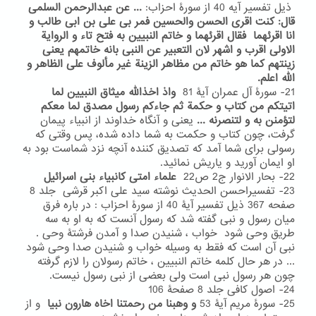
ذیل تفسیر آیه 40 از سورۀ احزاب:
... عن عبدالرحمن السلمی
قال: کنت اقری الحسن والحسین فمر بی علی بن ابی طالب و
انا اقرئهما فقال اقرئهما و خاتم النبیین به فتح تاء و الروایة
الاولی اقرب و اشهر لان التعبیر عن النبی بانه خاتمهم یعنی
زینتهم کما هو خاتم من مظاهر الزینة غیر مألوف علی الظاهر و
الله اعلم.
21- سورۀ آل عمران آیۀ 81
واذ اخذالله میثاق النبیین لما
اتیتکم من کتاب و حکمة ثم جاءکم رسول مصدق لما معکم
لتؤمنن به و لتنصرنه ...
یعنی
و آنگاه خداوند از انبیاء پیمان
گرفت، چون کتاب و حکمت به شما داده شده، پس وقتی که
رسولی برای شما آمد که تصدیق کننده آنچه نزد شماست بود به
او ایمان آورید و یاریش نمائید.
22- بحار الانوار ج2 ص22
علماء امتی کانبیاء بنی اسرائیل
23- تفسیراحسن الحدیث نوشته سید علی اکبر قرشی جلد 8
صفحه 367 ذیل تفسیر آیۀ 40 از سورۀ احزاب : در باره فرق
میان رسول و نبی گفته شد که رسول آنست که به او به سه
طریق وحی شود خواب ، شنیدن صدا و آمدن فرشتۀ وحی .
نبی آن است که فقط به وسیله خواب و شنیدن صدا وحی شود
... در هر حال کلمه خاتم النبیین ، خاتم رسولان را لازم گرفته
چون هر رسول نبی است ولی بعضی از نبی رسول نیست.
24- اصول کافی جلد 8 صفحۀ 106
25- سورۀ مریم آیۀ 53
و
وهبنا من رحمتنا اخاه هارون نبیا
و از