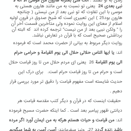
رفتن به او گفتند :
انت منی بمنزلة هارون من موسی الا انه لا
نبی بعدی 24
یعنی تو نسبت به من مانند هارون هستی به
موسی با این تفاوت که تو نبی بعد از من نیستی ( چنانچه
هارون بود25 ) این تعبیری است که شیخ صدوق در قرون اولیه
اسلام از معنای این روایت نموده ولی متأخرین قسمت آخر آن
را " ولکن نبیی بعد از من نیست" ترجمه کرده اند که البته آن
برداشتی صحیح است که با قرآن در تعارض نباشد.
روایت دیگر مربوط به بیانی از حضرت محمد است که فرموده
اند:
یا ایها الناس حلالی حلال الی یوم القیامة و حرامی حرام
الی یوم القیامة
26
یعنی ای مردم حلال من تا روز قیامت حلال
است و حرام من تا روز قیامت حرام است. برای درک این
حدیث شایسته است مفهوم قیامت را دقیق تر مورد بررسی قرار
دهیم .
حقیقت اینست که در قرآن و دیگر کتب مقدسه قیامتِ هر
دیانتی ظهور پیامبر بعد است . کما اینکه حضرت مسیح فرموده
اند:
من قیامت و حیات هستم هرکه به من ایمان آورد اگر مرده
باشد زنده گردد
27
.
ونیز میفرمایند:
آمین آمین به شما میگویم