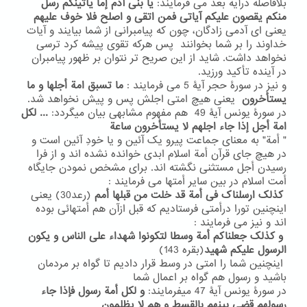
بلافاصله درآیه بعد می فرمایند:
یا بنی آدم
إما یأتینکم رسل
منکم یقصون علیکم آیاتی فمن اتقی و اصلح فلا خوف علیهم
یعنی ای آدمی زادگان، چون که پیامبرانی از شما بیایند و آیات
خداوند را بر شما بخوانند پس هرکه تقوی پیشه کرد ترسی
نخواهد داشت. شاید از این صریح تر نتوان بر ظهور پیامبران
در آینده تأکید ورزید.
و نیز در سورۀ حجر آیۀ 5 می فرمایند :
ما تسبق امة أجلها و ما
یستأخرون
یعنی هیچ امتی اجلش پس و پیش نخواهد شد.
در سورۀ یونس آیۀ 49 هم مفهوم مشابهی بیان میگردد:
... لکل
امة أجل إذا جاء اجلهم لا یستأخرون ساعة
" أمة" به معنای جماعت پیرو یک آئین و یا خودِ آئین است و
در هیچ جای قرآن أمة اسلام ابدی خوانده نشده اند و از فرا
رسیدن أجل مستثنی نگشته اند. برای مشخص نمودن جایگاه
أمت اسلام در بین سایر أمتها می فرمایند :
کذلک ارسلناک فی أمة قد خلت من قبلها أمم
(رعد30) یعنی
اینچنین تورا درأمتی فرستادیم که قبل ازآن هم أمتهائی بوده
اند و نیز می فرمایند :
و کذلک جعلناکم أمة وسطا لتکونوا شهداء علی الناس و یکون
الرسول علیکم شهید
(بقره 143)
اینچنین شما را امتی در وسط قرار دادیم تا گواه بر مردمان
باشید و رسول هم گواه بر اعمال شما
در سورۀ یونس آیۀ 47 میفرمایند:
و لکل أمة رسول فإذا جاء
رسولهم قضی بینهم بالقسط و هم لا یظلمون