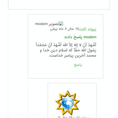
پیوند ثابت
13 سال 5 ماه پیش
moslem
پاسخ داده:
أشْهَدُ أنْ لا إلهَ إلاَّ الله أشْهَدُ أنَّ مُحَمَّداً
رَسُولُ الله حقّآ که اسلام دین خدا و
محمد آخرین پیامبر خداست.
پاسخ
13 سال 5