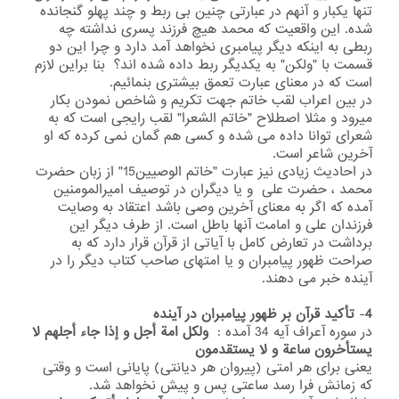
تنها یکبار و آنهم در عبارتی چنین بی ربط و چند پهلو گنجانده
شده. این واقعیت که محمد هیچ فرزند پسری نداشته چه
ربطی به اینکه دیگر پیامبری نخواهد آمد دارد و چرا این دو
قسمت با "ولکن" به یکدیگر ربط داده شده اند؟ بنا براین لازم
است که در معنای عبارت تعمق بیشتری بنمائیم.
در بین اعراب لقب خاتم جهت تکریم و شاخص نمودن بکار
میرود و مثلا اصطلاح "خاتم الشعرا" لقب رایجی است که به
شعرای توانا داده می شده و کسی هم گمان نمی کرده که او
آخرین شاعر است.
در احادیث زیادی نیز عبارت "خاتم الوصیین15" از زبان حضرت
محمد ، حضرت علی و یا دیگران در توصیف امیرالمومنین
آمده که اگر به معنای آخرین وصی باشد اعتقاد به وصایت
فرزندان علی و امامت آنها باطل است. از طرف دیگر این
برداشت در تعارض کامل با آیاتی از قرآن قرار دارد که به
صراحت ظهور پیامبران و یا امتهای صاحب کتاب دیگر را در
آینده خبر می دهند.
4
-
تأکید قرآن بر ظهور پیامبران در آینده
در سوره آعراف آیه 34 آمده :
ولکل امة أجل و إذا جاء أجلهم لا
یستأخرون ساعة و لا یستقدمون
یعنی برای هر امتی (پیروان هر دیانتی) پایانی است و وقتی
که زمانش فرا رسد ساعتی پس و پیش نخواهد شد.