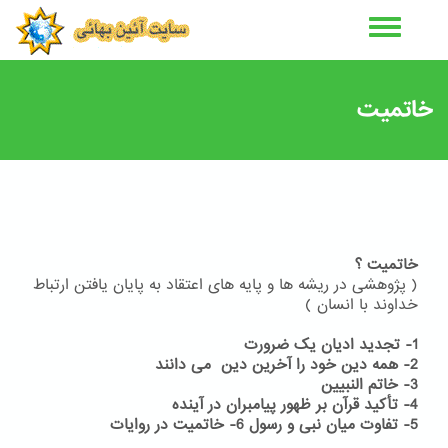
رفتن
به
محتوای
اصلی
خاتمیت
خاتمیت ؟
( پژوهشی در ریشه ها و پایه های اعتقاد به پایان یافتن ارتباط
خداوند با انسان )
1- تجدید ادیان یک ضرورت
2- همه دین خود را آخرین دین می دانند
3- خاتم النبیین
4- تأکید قرآن بر ظهور پیامبران در آینده
5- تفاوت میان نبی و رسول
6- خاتمیت در روایات