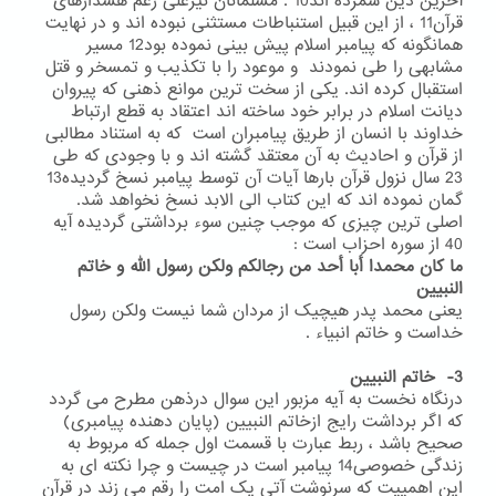
آخرین دین شمرده اند10 .
مسلمانان نیزعلی رغم هشدارهای
قرآن11 ، از این قبیل استنباطات مستثنی نبوده اند و در نهایت
همانگونه که پیامبر اسلام پیش بینی نموده بود12 مسیر
مشابهی را طی نمودند و موعود را با تکذیب و تمسخر و قتل
استقبال کرده اند. یکی از سخت ترین موانع ذهنی که پیروان
دیانت اسلام در برابر خود ساخته اند اعتقاد به قطع ارتباط
خداوند با انسان از طریق پیامبران است که به استناد مطالبی
از قرآن و احادیث به آن معتقد گشته اند و با وجودی که طی
23 سال نزول قرآن بارها آیات آن توسط پیامبر نسخ گردیده13
گمان نموده اند که این کتاب الی الابد نسخ نخواهد شد.
اصلی ترین چیزی که موجب چنین سوء برداشتی گردیده آیه
40 از سوره احزاب است :
ما کان محمدا أبا أحد من رجالکم ولکن رسول الله و خاتم
النبیین
یعنی محمد پدر هیچیک از مردان شما نیست ولکن رسول
خداست و خاتم انبیاء .
3- خاتم النبیین
درنگاه نخست به آیه مزبور این سوال درذهن مطرح می گردد
که اگر برداشت رایج ازخاتم النبیین (پایان دهنده پیامبری)
صحیح باشد ، ربط عبارت با قسمت اول جمله که مربوط به
زندگی خصوصی14 پیامبر است در چیست و چرا نکته ای به
این اهمییت که سرنوشت آتی یک امت را رقم می زند در قرآن