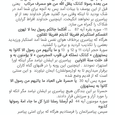
من بعده رسولا کذلک یظل الله من هو مسرف مرتاب
یعنی
قبل از این یوسف با بینات آمد پس به آنچه برای شما آمد در
شک بودید تا اینکه وقتی مرد گفتید هرگز خداوند بعد از او
پیامبری بر نخواهد انگیخت. اینچنین خداوند افراط گرایان
شکاک را گمراه می سازد.
11- سوره بقره آیه 87
...
أفکلما جائکم رسول بما لا تهوی
انفسکم استکبرتم ففریقا کذبتم ففریقا تقتلون
هرگاه که پیامبری برخلاف هوای نفس شما آمد استکبار ورزیدید
بعضی را تکذیب کردید و برخی را کشتید.
سورۀ حجر آیات 11 و 12 و 13
و ما یأتیهم من رسول الا کانوا به
یستهزؤن * کذلک نسلکه فی قلوب المجرمین * لا یؤمنون به و
قد خلت سنة الاولین
پیامبری بر ایشان نیامد مگر اینکه اورا
استهزاء نمودند . اینچنین این رویه را در قلبهای گناه کاران
برقرار میداریم تا به او(رسولشان) ایمان نیاورند و این سنتی
است که از قدیم وضع شده
سوره یس آیه 30
یا حسرة علی العباد ما یاتیهم من رسول الا
کانوا به یستهزؤن
حسرتا بر این بندگان هیچ پیامبری بر ایشان نیامد مگر انکه او
را مورد آزار و سرزنش قرار دادند.
سوره مومنون آیه 44
ثم أرسلنا رسلنا تترا کل ما جاء امة رسولها
کذبوه
سپس پیامبرانمان را فرستادیم هرگاه که برای امتی پیامبر