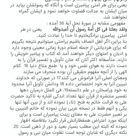
یعنی برای هر امتی پیامبری است و آنگاه که رسولشان بیاید در
میان ایشان به عدالت قضاوت خواهد نمود و ایشان گمراه
نخواهند شد.
مفهومی مشابه در سورۀ نحل آیۀ 36 آمده :
ولقد بعثنا فی کل أمة رسول أن أعبدوالله
یعنی در هر
امتی پیامبری برانگیختیم تا خدا را عبادت کنید.
بنا براین اگر اهل انصاف باشیم براحتی میتوانیم نتیجه بگیریم
که برای هردیانتی از جمله اسلام دورۀ زمانی معینی وجود دارد
و ادیان و امتهای دیگر خواهند آمد که کتاب و پیامبر خویش را
دارند. متأسفانه اکثر آنان که عنان تأویل و تفسیر قرآن را به
دست دارند به هوای نفس خود و یا طمع متاع دنیا 16 کلام
الهی را از آنچه مفهوم حقیقی آن بوده منحرف می سازند
ومعنای اصلی آنرا فراموش می کنند17 در صورتی که خداوند
تبیین آنرا به خود اختصاص داده 18 ودانش تأویل آنرا محدود
به خود وراسخان در علم دانسته19. فی المثل درمیان دهها
تفسیر منتشره از قرآن تنها تعداد اندکی اشاره به تاکید حضرت
علی به قرائت خاتم به فتح (تاء) نموده اند و از بین آنها تنها
یکی و آنهم فقط در نسخه عربی بیان نموده که خاتم النبیین بنا
بر تعبیر حضرت علی به معنای زینت پیامبران است و برای
اینکه مورد اعتراض همقطارانش قرار نگیرد بلافاصله اظهار
نموده که البته این مطلب بسیار بعید و دور از ذهن است. 20
نکته دیگری که شایان توجه است تفاوت میان نبی و رسول