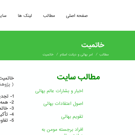
صفحه اصلی
مطالب
لینک ها
سای
رفتن
به
خاتمیت
محتوای
اصلی
/
/
مطالب
امر بهائی و دیانت اسلام
خاتمیت
مطالب سایت
خاتمیت
( پژوهشی
اخبار و بشارات عالم بهائى
1- تجدید ادیان یک ضرورت
2- همه دین خود را آخرین دین می دانند
اصول اعتقادات بهائی
3- خاتم النبیین
4- تأکید قرآن بر ظهور پیامبران در آینده
تقویم بهائی
5- تفاوت میان نبی و رسول
افراد برجسته مومن به