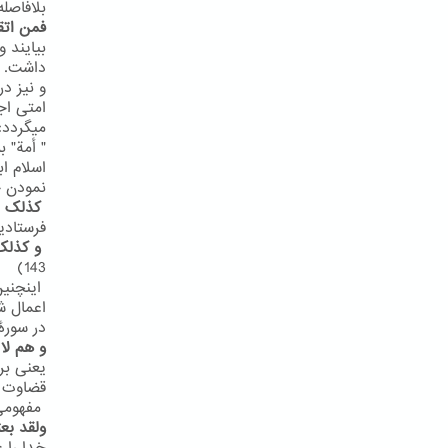
بلافاصله
فمن اتق
بیایند 
داشت. شا
و نیز در سور
میگردد:
" أمة" 
اسلام ا
نمودن ج
کذلک ا
فرستادیم
و کذلک
143)
اینچنین
اعمال ش
در سورۀ یونس
و هم لا
یعنی بر
قضاوت خ
مفهومی مش
ولقد بع