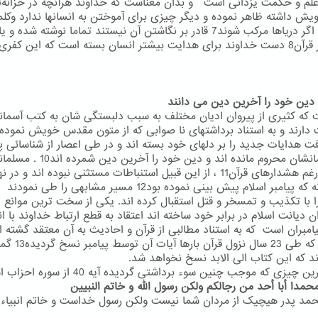
ش داشته ظاهر نموده و دیگر چیزی برای آموختن به انسانها ندارد وکل
الهی که اگر دریاها مرکب شوند7 قادر بر نگاشتن آن نیستند تماما نوشته شده و 
به تعبیر قرآن8 دست خداوند برای هدایت بیشتر انسان بسته است که این کفری
 که کثیری از پیروان ادیان مختلف به سبب دلبستگی شان به کتب آسمان
افت هدایات جدید را بر دلهای خود بسته اند و در طی اعصار از شناسائی پی
انشان محروم مانده اند و دین خود را آخرین دین شمرده اند10 .
مسلمان
نیزعلی رغم هشدارهای قرآن11 ، از این قبیل استنباطات مستثنی نبوده اند و در
همانگونه که پیامبر اسلام پیش بینی نموده بود12 مسیر مشابهی را طی نمودند
ا با تکذیب و تمسخر و قتل استقبال کرده اند. یکی از سخت ترین موانع 
ن دیانت اسلام در برابر خود ساخته اند اعتقاد به قطع ارتباط خداوند با ان
امبران است که به استناد مطالبی از قرآن و احادیث به آن معتقد گشته ان
وجودی که طی 23 سال نزول قرآن بارها آیات آن
ند که این کتاب الی الابد نسخ نخواهد شد.
 چیزی که موجب چنین سوء برداشتی گردیده آیه 40 از سوره احزاب است :
محمدا أبا أحد من رجالکم ولکن رسول الله و خاتم النبیین
مد پدر هیچیک از مردان شما نیست ولکن رسول خداست و خاتم انبیاء 