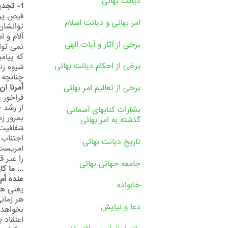
دیانت بهائی
1- تجدید ادیان یک ضرورت است
فیض یزد
امر بهائی و دیانت اسلام
آلام و 
برخی از آثار و آیات الهی
نمی توا
که پیام
برخی از احکام دیانت بهائی
شیوه زن
چنانچه پ
أمرنا ان
برخی از تعالیم امر بهائی
فراخور 
از رشد 
بشارات کتابهای آسمانی
بمرور ز
گذشته به امر بهائی
اجتناب 
تاریخ دیانت بهائی
را غیر ق
جامعه جهانی بهائی
... ما ک
عنده أم 
خانواده
یعنی هیچ
هر زمان
دعا و نیایش
بخواهد 
اعتقاد 