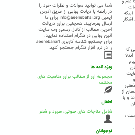
بیکران علم و حکمت یزدانی است و بدان معناست که خداوند هرآنچه در خزانه6 علم و
شما می توانید سوالات و نظرات خود را
مات
در رابطه با دیانت بهایی از طریق آدرس
یا اینکه
ایمیل info@aeenebahai.org برای ما
 آشکار
ارسال بفرمایید. همچنین برای دریافت
آخرین مطالب از کانال رسمی وب سایت
آئین بهایی در تلگرام استفاده نمایید.
برای جستجو شناسه کاربری aeenebahai1
را در نرم افزار تلگرام جستجو کنید.
ی که
در دست دارند و به استناد برداشتهای نا صوابی که از متون مقدس خویش نموده اند9
ام
ویژه نامه ها
ان
 نهایت
مجموعه ای از مطالب برای مناسبت های
 و
مختلف
ذهنی
سان از
د و با
اطفال
 توسط پیامبر نسخ گردیده13 گمان
شامل مناجات های صوتی، سرود و شعر
.
نوجوانان