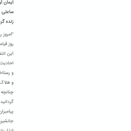
ایمان آ
ساعتی م
زنده گر
و رستاخ
و هلاک 
چنانچه 
جانشین 
انذار با