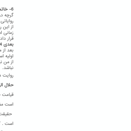
6- خاتمیت در روایات
گرچه در
روایاتی
از این 
زمانی ا
قرار داد
بعدی 24
اولیه ا
از من ن
نباشد.
روایت د
حلال ال
قیامت ح
است مفه
حقیقت ا
است . ک