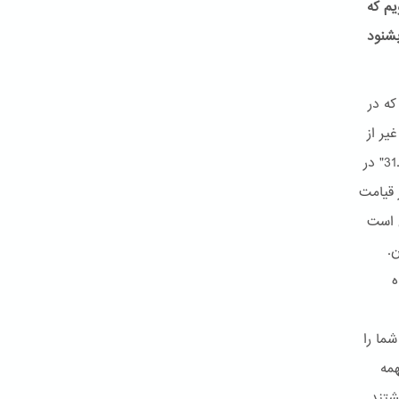
یم که
بشنود
شاهدیم که در
: "آیا غیر از
این انتظار دارند که قیامت ناگهان واقع شود، هم اکنون نشانه های آن آمده است.31" در
ته اند32 پس منظور از قیامت
ن است
.
ه
" سپس شما را
همه
شتند.