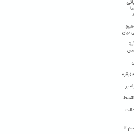
اتی
ا
د
هیچ
مفهوم مشابهی بیان
مة
شخص
ی
د
(بقره
ه بر
القسط
دالت
یم تا