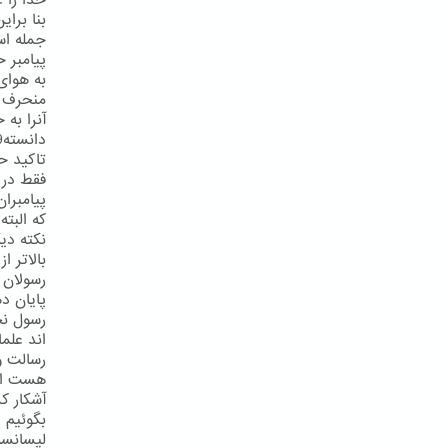
خدا را ع
بنا برای
جمله اس
پیامبر خ
تاکید حض
فقط در 
پیامبرا
که البته
نکته دی
بالاتر 
پایان د
رسول نخو
رسالت و
آشکار ک
بگوئیم 
لیسانسه