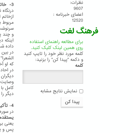
نظرات:
3- خاتم النبیین
9607
درنگاه 
اعضای خبرنامه :
ازخاتم 
12520
سرنوشت 
فرهنگ لغت
و چند پ
اینکه د
برای مطالعه راهنمای استفاده
داده شد
روی همین لینک کلیک کنید.
در بین 
کلمه مورد نظر خود را تایپ کنید
الشعرا"
و دکمه "پیدا کن" را بزنید:
که او آ
کلمه
دیگران 
وصایت ف
کامل با 
نمایش نتایج مشابه
دیگر را 
پیدا کن
4
-
تأکید
در سوره آعر
یستقدم
یعنی بر
پس و پ