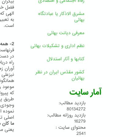
رفاه اجتماعی و اقتصادی
فضل خوی
مشرق الاذکار یا عبادتگاه
بهائی
است.
معرفی دیانت بهائی
2- همه دین خود را آخرین دین می دانند
نظم اداری و تشکیلات بهائی
قرنهاست
کتابها و آثار استدلال
راه دری
آوران زم
کشور مقدّس ایران در نظر
بهائیان
موعود ر
آمار سایت
که پیروا
طریق پی
بازدید مطالب:
80134272
نموده ا
بازدید روزانه مطالب:
اصلی ترین
16279
ما کان 
محتوای سایت :
یعنی مح
2541