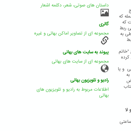
داستان های صوتی، شعر، دکلمه اشعار
ج
له که
ییت که
گالری
ی ربط
مجموعه ای از تصاویر اماکن بهائی و غیره
طی به
بط
"خاتم
پیوند به سایت های بهائی
کرده
مجموعه ای از سایت های بهائی
حضرت علی و یا
به
رادیو و تلویزیون بهائی
رض
تاب
اطلاعات مربوط به رادیو و تلویزیون های
بهائی
لا
ساعتی