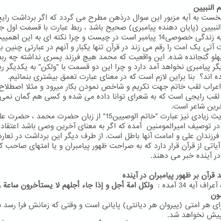
نخست به آیه مزبور این سوال درذهن مطرح می گردد که اگر برداشت رای
النبیین (پایان دهنده پیامبری) صحیح باشد ، ربط عبارت با قسمت اول جم
مربوط به زندگی خصوصی14 پیامبر است در چیست و چرا نکته ای به این اهم
آتی یک امت را رقم می زند در قرآن تنها یکبار و آنهم در عبارتی چنین ب
هلو گنجانده شده. این واقعیت که محمد هیچ فرزند پسری نداشته چه رب
یگر پیامبری نخواهد آمد دارد و چرا این دو قسمت با "ولکن" به یکدیگر ر
ه اند؟ بنا براین لازم است که در معنای عبارت تعمق بیشتری بنمائیم.
اعراب لقب خاتم جهت تکریم و شاخص نمودن بکار میرود و مثلا اصطلاح 
 لقب رایجی است که به شعرای توانا داده می شده و کسی هم گمان نمی 
خرین شاعر است.
در احادیث زیادی نیز عبارت "خاتم الوصیین15" از زبان حضرت محمد ، 
در توصیف امیرالمومنین آمده که اگر به معنای آخرین وصی باشد اعتقاد 
رزندان علی و امامت آنها باطل است. از طرف دیگر این برداشت در تعا
آیاتی از قرآن قرار دارد که به صراحت ظهور پیامبران و یا امتهای صاحب ک
در آینده خبر می دهند.
 قرآن بر ظهور پیامبران در آینده
اف آیه 34 آمده :
ولکل امة أجل و إذا جاء أجلهم لا یستأخرون ساعة و 
ون
ای هر امتی (پیروان هر دیانتی) پایانی است و وقتی که زمانش فرا رسد 
یش نخواهد شد.