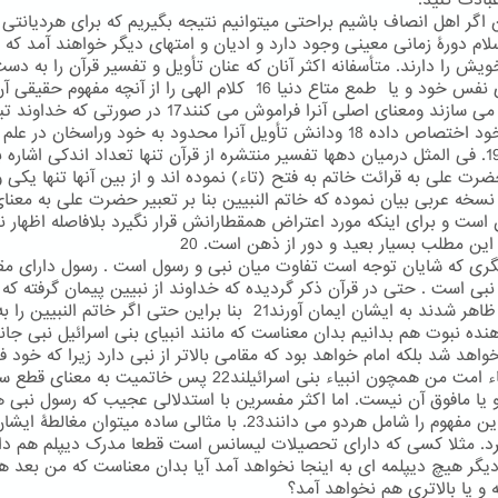
بادت کنید.
ن اگر اهل انصاف باشیم براحتی میتوانیم نتیجه بگیریم که برای هردیانتی ا
لام دورۀ زمانی معینی وجود دارد و ادیان و امتهای دیگر خواهند آمد که 
ویش را دارند. متأسفانه اکثر آنان که عنان تأویل و تفسیر قرآن را به دست
به هوای نفس خود و یا طمع متاع دنیا 16 کلام الهی را از آنچه مفهوم حق
منحرف می سازند ومعنای اصلی آنرا فراموش می کنند17 در صورتی که خد
آنرا به خود اختصاص داده 18 ودانش تأویل آنرا محدود به خود وراسخان در علم
دانسته19. فی المثل درمیان دهها تفسیر منتشره از قرآن تنها تعداد اندکی اشاره ب
رت علی به قرائت خاتم به فتح (تاء) نموده اند و از بین آنها تنها یکی و
نسخه عربی بیان نموده که خاتم النبیین بنا بر تعبیر حضرت علی به معنا
ن است و برای اینکه مورد اعتراض همقطارانش قرار نگیرد بلافاصله اظهار ن
 این مطلب بسیار بعید و دور از ذهن است. 20
گری که شایان توجه است تفاوت میان نبی و رسول است . رسول دارای مق
از نبی است . حتی در قرآن ذکر گردیده که خداوند از نبیین پیمان گرفته که
رسولان ظاهر شدند به ایشان ایمان آورند21 بنا براین حتی اگر خاتم النبیی
هنده نبوت هم بدانیم بدان معناست که مانند انبیای بنی اسرائیل نبی جا
اهد شد بلکه امام خواهد بود که مقامی بالاتر از نبی دارد زیرا که خود ف
اند علماء امت من همچون انبیاء بنی اسرائیلند22 پس خاتمیت به معنای
 یا مافوق آن نیست. اما اکثر مفسرین با استدلالی عجیب که رسول نبی 
هست این مفهوم را شامل هردو می دانند23. با مثالی ساده میتوان مغالطۀ ای
رد. مثلا کسی که دارای تحصیلات لیسانس است قطعا مدرک دیپلم هم دار
دیگر هیچ دیپلمه ای به اینجا نخواهد آمد آیا بدان معناست که من بعد ه
 و یا بالاتری هم نخواهد آمد؟