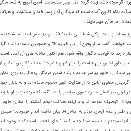
ورد اگر مرده باشد زنده گردد
27
.
ونیز میفرمایند:
آمین آمین به شما میگو
یآید بلکه اکنون آمده است که مردگان آواز پسر خدا را میشنوند و هرکه 
دد
28 . در قرآن میفرمایند :
"امروز روز رستاخیز است ولکن شما نمی دانید" 29 . ونیز میفرمایند: "ما 
روز قیامت خواهید گفت ما از وقوع آن بی خبریم30" و همچنین فرموده اند 
احادیث نیز بطور اخص یوم قیامت را یوم ظهور قائم دانس
یز مردگان ، ظهور پیامبر جدید و زنده شدن مردگان روحانی به روح ایما
گردیدن معنوی آنانی که از هدایت الهی محروم مانده اند و نه پایان جهان
در قرآن نیز ایمان حمزه عموی پیغمبر را به "کسیکه مرده بود و او را زند
گردانیدیم33" توصیف نموده اند و یا اینکه هلاکت اقوام گذشته را مقارن ظهور
پیامبران و ظلم و عدم ایمان مردم به ایشان34 بیان داشته اند و فرمودند
آنها نمودیم تا ببینیم شما چه میکنید." جای تعجب است که با وجود این
ز هم کثیری از این امت به راه پیشینیان رفتند و به هلاکت روحانی دچار گ