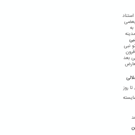
استناد
 بعضی
به
دینه
بی
و نبی
 در قرون
ی بعد
عارض
لالی
ا روز
ایسته
د
ن