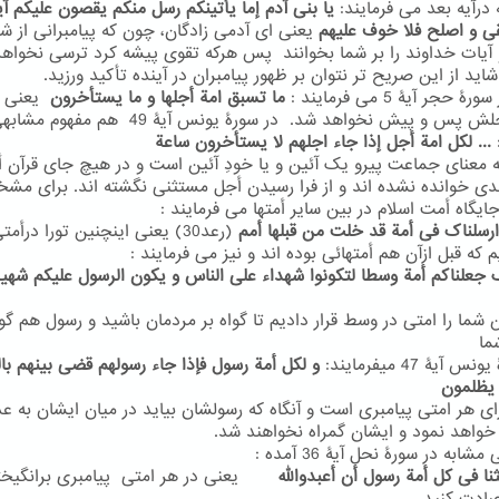
 درآیه بعد می فرمایند:
یا بنی آدم
إما یأتینکم رسل منکم یقصون علیکم آی
ی و اصلح فلا خوف علیهم
یعنی ای آدمی زادگان، چون که پیامبرانی از شم
و آیات خداوند را بر شما بخوانند پس هرکه تقوی پیشه کرد ترسی نخواه
ید از این صریح تر نتوان بر ظهور پیامبران در آینده تأکید ورزید.
ۀ حجر آیۀ 5 می فرمایند :
ما تسبق امة أجلها و ما یستأخرون
یعنی 
امتی اجلش پس و پیش نخواهد شد. در سورۀ یونس آیۀ 49 هم 
... لکل امة أجل إذا جاء اجلهم لا یستأخرون ساعة
به معنای جماعت پیرو یک آئین و یا خودِ آئین است و در هیچ جای قرآن أ
بدی خوانده نشده اند و از فرا رسیدن أجل مستثنی نگشته اند. برای م
ایگاه أمت اسلام در بین سایر أمتها می فرمایند :
رسلناک فی أمة قد خلت من قبلها أمم
(رعد30) یعنی اینچنین تورا درأمت
 که قبل ازآن هم أمتهائی بوده اند و نیز می فرمایند :
 جعلناکم أمة وسطا لتکونوا شهداء علی الناس و یکون الرسول علیکم شهی
 شما را امتی در وسط قرار دادیم تا گواه بر مردمان باشید و رسول هم گوا
ما
 آیۀ 47 میفرمایند:
و لکل أمة رسول فإذا جاء رسولهم قضی بینهم ب
 یظلمون
ای هر امتی پیامبری است و آنگاه که رسولشان بیاید در میان ایشان به ع
واهد نمود و ایشان گمراه نخواهند شد.
ابه در سورۀ نحل آیۀ 36 آمده :
ثنا فی کل أمة رسول أن أعبدوالله
یعنی در هر امتی پیامبری برانگیخت