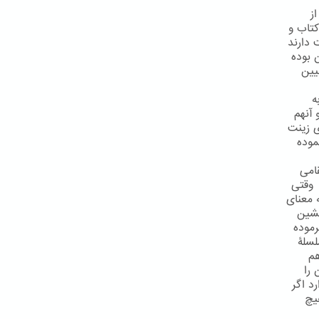
ز
کتاب و
 دارند
یقی آن بوده
اوند تبیین
ه
 آنهم
ی زینت
موده
امی
 وقتی
ن را به معنای
نشین
رموده
 قطع سلسلۀ
هم
شان را
د اگر
یچ