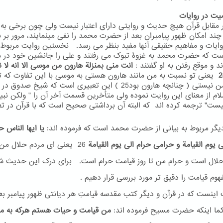
 مقابل قرآن هیچ حدیث و روایتی دارای اعتبار نیست ولی چون برخی به 
 چند امکان ظهور پیامبران بعد از حضرت محمد را نفی مینمایند، مرور بر
روایات و مفاهیم حقیقی آنها مفید بنظر می رسد. نخستین روایت مربوط 
ست که حضرت محمد به غزوۀ تبوک می رفتند و علی را جانشین خود در م
ند و موقع رفتن به او گفتند :
انت منی بمنزلة هارون من موسی الا انه لا ن
یعنی تو نسبت به من مانند هارون هستی به موسی با این تفاوت که ت
بعد از من نیستی ( چنانچه هارون بود25 ) این تعبیری است که شیخ صدوق
سلام از معنای این روایت نموده ولی متأخرین قسمت آخر آن را " ولکن نبی
یست" ترجمه کرده اند که البته آن برداشتی صحیح است که با قرآن در ت
یگر مربوط به بیانی از حضرت محمد است که فرموده اند:
یا ایها الناس ح
ی یوم القیامة و حرامی حرام الی یوم القیامة
26
یعنی ای مردم حلال من ت
لال است و حرام من تا روز قیامت حرام است. برای درک این حدیث ش
وم قیامت را دقیق تر مورد بررسی قرار دهیم .
ینست که در قرآن و دیگر کتب مقدسه قیامتِ هر دیانتی ظهور پیامبر بع
ما اینکه حضرت مسیح فرموده اند:
من قیامت و حیات هستم هرکه به م