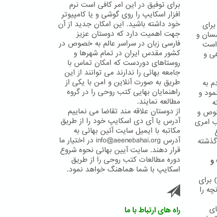
برای توفیق در این امر کافی است نرم
افزار اسکایپ را روی گوشی و یا کامپیوتر
خود داشته باشید. این امکان جدید از آن
ش برای
جهت اهمیت دارد که دوستان عزیز
مسان و
فارسی زبان در سراسر عالم به خصوص در
 است
کشور مقدس ایران در تمام شهرها و
ی و
روستاهای دوردست که امکان تماس با
جامعه بهائی را ندارند می توانند از این
طریق به صورت آنلاین و امن با یکی از
م به
راهنمایان بهایی کتب روحی را در گروه
مود و
مطالعه نمایند.
ه
از دوستان علاقه مند تقاضا می نماییم
لوص و
آدرس یا آی دی اسکایپ خود را از طریق
نی مناسب امری
مکاتبه با ایمیل سایت آئین بهائی به
آدرس info@aeenebahai.org در اختیار ما
ذعان نموده اند4 و قوانین گذشته
قرار دهند. سایت آیین بهائی نحوه شروع
دوره مطالعات کتب روحی را از طریق
 و
اسکایپ با شما هماهنگ خواهد نمود.
 برای
چه را
ای
راه های ارتباط با ما