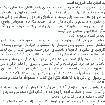
ان همچون ذات او جاودان است و نمودن راه برطالبان بمقتضای درک و
توانشان سنتی تغییرناپذیر1 و بی پایان تعالیم آسمانی همچون داروئی شفابخ
امراض جوامع انسانیند ولی دردها و درمانهای هر دوران متفاوتند و غیر ه
ن داروی درد قدیم را برای درمان امراض جدید بکار برد. همچنین واضح
بران مربیان روحانی بشریتند پس درسهای ایشان بتناسب رشد عقل و آگاه
دگی مخاطبین متحول می گردد.
یامبر اسلام فرموده اند :
 نکلم الناس علی قدر عقولهم 2
یعنی ما پیامبران مامور شده ایم تا با مرد
عقلشان سخن گوئیم. پس نمیتوان به آموزشهای دورانهای پیشین بسنده ن
ظرفیتها ی عقلی و آگاهیها و قابلیتهای امروز چشم پوشی کرد. از این گذشت
مان تعالیم پیامبران دستخوش تغییرات و انحرافاتی می گردند که دیگر خ
شفافیت و کارائی خود را از دست می دهند3 و تجدید آنها در فواصل زما
ناپذیر خواهد بود. لزوم نسخ و کنار گذاشتن بسیاری از احکام قرآن و شرع
امریست که روحانیون اهل انصاف و تحقیق نیز بدان ا
ابل پذیرش و اجرا خوانده اند. قرآن نیز خود بر این مسئله تأکید دارد :
ان لرسول ان یاتی بآیة الا باذنه لکل أجل کتاب * یمحوالله ما یشاء و یثبت
الکتاب 5
 پیامبری بدون اجازه او آیه ای نمی آورد ( تا زمان آن فرا نرسیده باشد)
ی کتابی است و خداوند آنچه را بخواهد (از کتاب قبل) محو می نماید و آن
تثبیت میکند و مادر کتاب نزد اوست.
به قطع هدایت الهی و ختم ظهور فرستادگان او بمنزله محدود دانستن دری