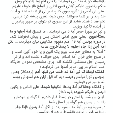
بلافاصله درآیه بعد می فرمایند:
یا بنی آدم
إما یأتینکم رسل
منکم یقصون علیکم آیاتی فمن اتقی و اصلح فلا خوف علیهم
یعنی ای آدمی زادگان، چون که پیامبرانی از شما بیایند و آیات
خداوند را بر شما بخوانند پس هرکه تقوی پیشه کرد ترسی
نخواهد داشت. شاید از این صریح تر نتوان بر ظهور پیامبران
در آینده تأکید ورزید.
و نیز در سورۀ حجر آیۀ 5 می فرمایند :
ما تسبق امة أجلها و ما
یستأخرون
یعنی هیچ امتی اجلش پس و پیش نخواهد شد.
در سورۀ یونس آیۀ 49 هم مفهوم مشابهی بیان میگردد:
... لکل
امة أجل إذا جاء اجلهم لا یستأخرون ساعة
" أمة" به معنای جماعت پیرو یک آئین و یا خودِ آئین است و
در هیچ جای قرآن أمة اسلام ابدی خوانده نشده اند و از فرا
رسیدن أجل مستثنی نگشته اند. برای مشخص نمودن جایگاه
أمت اسلام در بین سایر أمتها می فرمایند :
کذلک ارسلناک فی أمة قد خلت من قبلها أمم
(رعد30) یعنی
اینچنین تورا درأمتی فرستادیم که قبل ازآن هم أمتهائی بوده
اند و نیز می فرمایند :
و کذلک جعلناکم أمة وسطا لتکونوا شهداء علی الناس و یکون
الرسول علیکم شهید
(بقره 143)
اینچنین شما را امتی در وسط قرار دادیم تا گواه بر مردمان
باشید و رسول هم گواه بر اعمال شما
در سورۀ یونس آیۀ 47 میفرمایند:
و لکل أمة رسول فإذا جاء
رسولهم قضی بینهم بالقسط و هم لا یظلمون