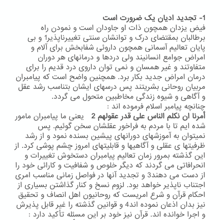
1- تجدید ادیان یک ضرورت است
فیض یزدان همچون ذات او جاودان است و نمودن راه
برطالبان بمقتضای درک و توانشان سنتی تغییرناپذیر1 و بی
پایان تعالیم آسمانی همچون داروئی شفابخش برای آلام و
امراض جوامع انسانیند ولی دردها و درمانهای هر دوران
متفاوتند و غیر همسان و نمی توان داروی درد قدیم را برای
درمان امراض جدید بکار برد. همچنین واضح است که پیامبران
مربیان روحانی بشریتند پس درسهای ایشان بتناسب رشد عقل
و آگاهی و شیوه زندگی مخاطبین متحول می گردد.
چنانچه پیامبر اسلام فرموده اند :
أمرنا ان نکلم الناس علی قدر عقولهم 2
یعنی ما پیامبران مامور
شده ایم تا با مردم به فراخور عقلشان سخن گوئیم. پس
نمیتوان به آموزشهای دورانهای پیشین بسنده نمود و از رشد
ظرفیتها ی عقلی و آگاهیها و قابلیتهای امروز چشم پوشی کرد. از
این گذشته بمرور زمان تعالیم پیامبران دستخوش تغییرات و
انحرافاتی می گردند که دیگر خلوص و شفافیت و کارائی خود را
از دست می دهند3 و تجدید آنها در فواصل زمانی مناسب امری
اجتناب ناپذیر خواهد بود. لزوم نسخ و کنار گذاشتن بسیاری از
احکام قرآن و شرع امریست که روحانیون اهل انصاف و تحقیق
نیز بدان اذعان نموده اند4 و قوانین گذشته را غیر قابل پذیرش
و اجرا خوانده اند. قرآن نیز خود بر این مسئله تأکید دارد :