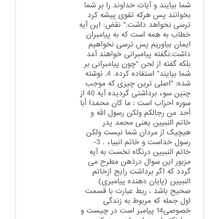
شما بیایند و آیات خداوند را بر شما
بخوانند پس هرکه تقوی پیشه کرد
ترسی نخواهد داشت." نقض: این آیه
خطاب به همه است که به پیامبران
ایمان بیاوریم پس ترسی نخواهیم
داشت.نگفته پیامبرانی خواهند آمد
بلکه گفته از لحن "چون پیامبرانی بر
شما بیایند" استفاده کرده. 4. نوشته
شده: "اصلی ترین چیزی که موجب
چنین سوء برداشتی گردیده آیه 40 از
سوره احزاب است : ما کان محمدا أبا
أحد من رجالکم ولکن رسول الله و
خاتم النبیین یعنی محمد پدر
هیچیک از مردان شما نیست ولکن
رسول خداست و خاتم انبیاء . 3-
خاتم النبیین درنگاه نخست به آیه
مزبور این سوال درذهن مطرح می
گردد که اگر برداشت رایج ازخاتم
النبیین (پایان دهنده پیامبری)
صحیح باشد ، ربط عبارت با قسمت
اول جمله که مربوط به زندگی
خصوصی14 پیامبر است در چیست و