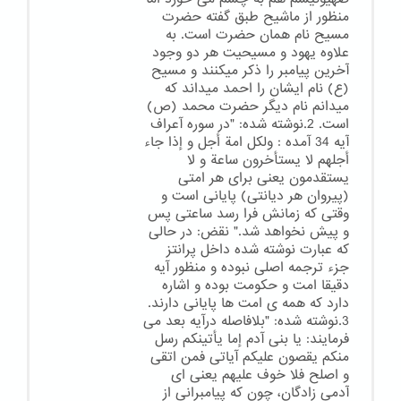
منظور از ماشیح طبق گفته حضرت
مسیح نام همان حضرت است. به
علاوه یهود و مسیحیت هر دو وجود
آخرین پیامبر را ذکر میکنند و مسیح
(ع) نام ایشان را احمد میداند که
میدانم نام دیگر حضرت محمد (ص)
است. 2.نوشته شده: "در سوره آعراف
آیه 34 آمده : ولکل امة أجل و إذا جاء
أجلهم لا یستأخرون ساعة و لا
یستقدمون یعنی برای هر امتی
(پیروان هر دیانتی) پایانی است و
وقتی که زمانش فرا رسد ساعتی پس
و پیش نخواهد شد." نقض: در حالی
که عبارت نوشته شده داخل پرانتز
جزء ترجمه اصلی نبوده و منظور آیه
دقیقا امت و حکومت بوده و اشاره
دارد که همه ی امت ها پایانی دارند.
3.نوشته شده: "بلافاصله درآیه بعد می
فرمایند: یا بنی آدم إما یأتینکم رسل
منکم یقصون علیکم آیاتی فمن اتقی
و اصلح فلا خوف علیهم یعنی ای
آدمی زادگان، چون که پیامبرانی از