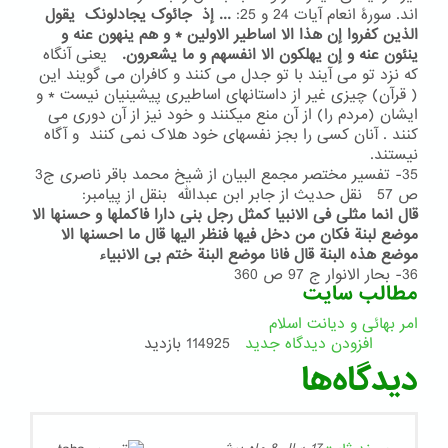
اند. سورۀ انعام آیات 24 و 25:
... إذ جائوک یجادلونک یقول
الذین کفروا إن هذا الا اساطیر الاولین * و هم ینهون عنه و
ینئون عنه و إن یهلکون الا انفسهم و ما یشعرون.
یعنی آنگاه
که نزد تو می آیند با تو جدل می کنند و کافران می گویند این
( قرآن) چیزی غیر از داستانهای اساطیری پیشینیان نیست * و
ایشان (مردم را) از آن منع میکنند و خود نیز از آن دوری می
کنند . آنان کسی را بجز نفسهای خود هلاک نمی کنند و آگاه
نیستند.
35- تفسیر مختصر مجمع البیان از شیخ محمد باقر ناصری ج3
ص 57 نقل حدیث از جابر ابن عبدالله بنقل از پیامبر:
قال انما مثلی فی الانبیا کمثل رجل بنی دارا فاکملها و حسنها الا
موضع لبنة فکان من دخل فیها فنظر الیها قال ما احسنها الا
موضع هذه البنة قال فانا موضع البنة ختم بی الانبیاء
36- بحار الانوار ج 97 ص 360
مطالب سایت
امر بهائی و دیانت اسلام
افزودن دیدگاه جدید
114925 بازدید
دیدگاه‌ها