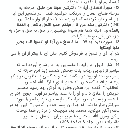
فرستادیم او را تکذیب نمودند.
12- سورۀ انشقاق آیۀ 19 :
لترکبن طبقا عن طبق
مرحله به
مرحله همان اعمال را مرتکب خواهید شد. در تفسیر این آیه
از پیامبر نقل گردیده که فرموده اند ( بحار الانوار جلد9 ص
249) :
لترکبن سنة من کان قبلکم حذو النعل بالنعل و القذة
بالقذة و...
البته شما هم شیوۀ پیشینیان را نعل به نعل و جزء به
جزء درپیش خواهید گرفت.
13- سوره بقره آیه 106
ما ننسخ من آیة او ننسها نات بخیر
منها اومثلها
هر آیه ای را نسخ یا فراموش کنیم مثل آن یا بهتر از آن را می
آوریم
14- شان نزول این آیه را مفسرین به این شرح آورده اند که
پیامبر از زیبایی زینب بنت جحش همسر زید ابن حارثه که
پسر خوانده او بود در شگفت آمد و هنگامی که نظرش بر پیکر
برهنه او افتاد "سبحان الله خالق النور تبارک الله احسن
الخالقین" گفت این سخن وقتی به گوش زید رسید همسر
خویش را طلاق داد و او را به عقد پیامبر در آورد . چون ازدواج
با همسر پسر در بین اعراب کار ناپسندی بود پیامبر را مورد
سرزنش قرار دادند که چرا زن پسر خود را گرفتی ؟ این آیه در
پاسخ آنان میگوید محمد پدر هیچیک از مردان شما نیست
ولکن رسول الله است و خاتم پیامبران. (بنقل از تفسیر
مقتنیات الدرر جلد 8 صفحۀ 308)
15- بحار الانوار جلد 29 صفحه 17
و انی و انت سواء الا النبوة