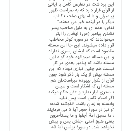
این برداشت در تعارض کامل با آیاتی
از قرآن قرار دارد که به صراحت ظهور
پیامبران و یا امتهای صاحب کتاب
دیگر را در آینده خبر می دهند."
نقض: عده ای به دلیل صاحب پسر
نشدن پیامبر (ص) ایشان را ابتر
میخواندند که در سوره کوثر مخاطب
قرار داده میشوند. این جا این مسئله
مقصود است که ایشان پسری ندارند
و این مسئله میتوانهد خود گواه این
مسئله باشد که پیامبر بعدی در کار
نیست.هم چنین نیازی نبوده که این
مسئله بیش از یک بار ذکر شود چون
قرآن از تکرار بیهوده مبراست.آن هم
مسئله ای که آشکار است و تبیین
بیشتری نیاز ندارد و عقل حکم میکند
اگر اسلام کامل است پس نباید
وابسته به زمان باشد. 5.نوشته شده:
"و نیز در سورۀ حجر آیۀ 5 می فرمایند
: ما تسبق امة أجلها و ما یستأخرون
یعنی هیچ امتی اجلش پس و پیش
نخواهد شد. در سورۀ یونس آیۀ 49