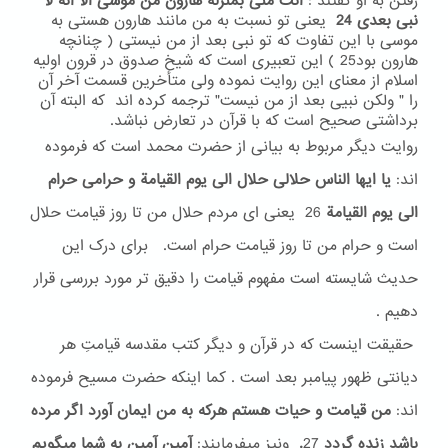
رفتن به او گفتند :
انت منی بمنزلة هارون من موسی الا انه لا
نبی بعدی 24
یعنی تو نسبت به من مانند هارون هستی به
موسی با این تفاوت که تو نبی بعد از من نیستی ( چنانچه
هارون بود25 ) این تعبیری است که شیخ صدوق در قرون اولیه
اسلام از معنای این روایت نموده ولی متأخرین قسمت آخر آن
را " ولکن نبیی بعد از من نیست" ترجمه کرده اند که البته آن
برداشتی صحیح است که با قرآن در تعارض نباشد.
روایت دیگر مربوط به بیانی از حضرت محمد است که فرموده
اند:
یا ایها الناس حلالی حلال الی یوم القیامة و حرامی حرام
الی یوم القیامة
26
یعنی ای مردم حلال من تا روز قیامت حلال
است و حرام من تا روز قیامت حرام است. برای درک این
حدیث شایسته است مفهوم قیامت را دقیق تر مورد بررسی قرار
دهیم .
حقیقت اینست که در قرآن و دیگر کتب مقدسه قیامتِ هر
دیانتی ظهور پیامبر بعد است . کما اینکه حضرت مسیح فرموده
اند:
من قیامت و حیات هستم هرکه به من ایمان آورد اگر مرده
باشد زنده گردد
27
.
ونیز میفرمایند:
آمین آمین به شما میگویم