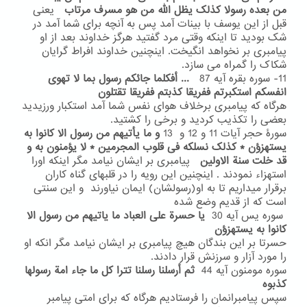
من بعده رسولا کذلک یظل الله من هو مسرف مرتاب
یعنی
قبل از این یوسف با بینات آمد پس به آنچه برای شما آمد در
شک بودید تا اینکه وقتی مرد گفتید هرگز خداوند بعد از او
پیامبری بر نخواهد انگیخت. اینچنین خداوند افراط گرایان
شکاک را گمراه می سازد.
11- سوره بقره آیه 87
...
أفکلما جائکم رسول بما لا تهوی
انفسکم استکبرتم ففریقا کذبتم ففریقا تقتلون
هرگاه که پیامبری برخلاف هوای نفس شما آمد استکبار ورزیدید
بعضی را تکذیب کردید و برخی را کشتید.
سورۀ حجر آیات 11 و 12 و 13
و ما یأتیهم من رسول الا کانوا به
یستهزؤن * کذلک نسلکه فی قلوب المجرمین * لا یؤمنون به و
قد خلت سنة الاولین
پیامبری بر ایشان نیامد مگر اینکه اورا
استهزاء نمودند . اینچنین این رویه را در قلبهای گناه کاران
برقرار میداریم تا به او(رسولشان) ایمان نیاورند و این سنتی
است که از قدیم وضع شده
سوره یس آیه 30
یا حسرة علی العباد ما یاتیهم من رسول الا
کانوا به یستهزؤن
حسرتا بر این بندگان هیچ پیامبری بر ایشان نیامد مگر انکه او
را مورد آزار و سرزنش قرار دادند.
سوره مومنون آیه 44
ثم أرسلنا رسلنا تترا کل ما جاء امة رسولها
کذبوه
سپس پیامبرانمان را فرستادیم هرگاه که برای امتی پیامبر