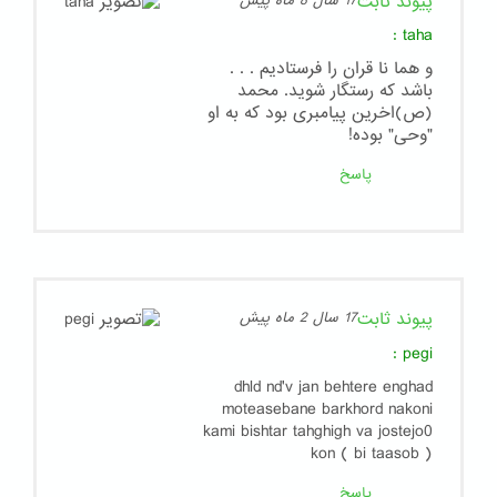
پیوند ثابت
17 سال 8 ماه پیش
:
taha
و هما نا قران را فرستادیم . . .
باشد که رستگار شوید. محمد
(ص)اخرین پیامبری بود که به او
"وحی" بوده!
پاسخ
پیوند ثابت
17 سال 2 ماه پیش
:
pegi
dhld nd'v jan behtere enghad
moteasebane barkhord nakoni
kami bishtar tahghigh va jostejo0
kon ( bi taasob )
پاسخ