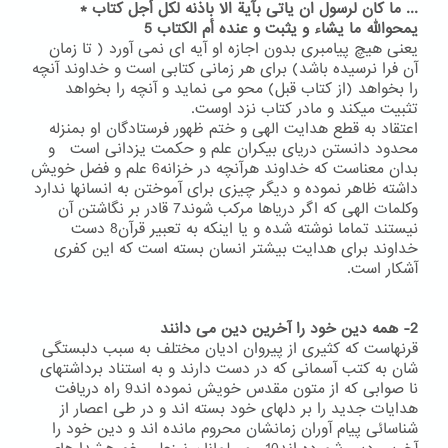
... ما کان لرسول ان یاتی بآیة الا باذنه لکل أجل کتاب *
یمحوالله ما یشاء و یثبت و عنده أم الکتاب 5
یعنی هیچ پیامبری بدون اجازه او آیه ای نمی آورد ( تا زمان
آن فرا نرسیده باشد) برای هر زمانی کتابی است و خداوند آنچه
را بخواهد (از کتاب قبل) محو می نماید و آنچه را بخواهد
تثبیت میکند و مادر کتاب نزد اوست.
اعتقاد به قطع هدایت الهی و ختم ظهور فرستادگان او بمنزله
محدود دانستن دریای بیکران علم و حکمت یزدانی است و
بدان معناست که خداوند هرآنچه در خزانه6 علم و فضل خویش
داشته ظاهر نموده و دیگر چیزی برای آموختن به انسانها ندارد
وکلمات الهی که اگر دریاها مرکب شوند7 قادر بر نگاشتن آن
نیستند تماما نوشته شده و یا اینکه به تعبیر قرآن8 دست
خداوند برای هدایت بیشتر انسان بسته است که این کفری
آشکار است.
2- همه دین خود را آخرین دین می دانند
قرنهاست که کثیری از پیروان ادیان مختلف به سبب دلبستگی
شان به کتب آسمانی که در دست دارند و به استناد برداشتهای
نا صوابی که از متون مقدس خویش نموده اند9 راه دریافت
هدایات جدید را بر دلهای خود بسته اند و در طی اعصار از
شناسائی پیام آوران زمانشان محروم مانده اند و دین خود را