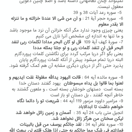
نمیتواند چنان نظامهائی داشته باشد و اصلا چنین دعویی
معقول نیست.
5- سوره رعد آیات 38 و 39
6- سوره حجر آیۀ 21 :
و ان من شی الا عندنا خزائنه و ما ننزله
الا بقدر معلوم
یعنی
چیزی وجود ندارد مگر آنکه خزائن آن نزد ما موجود باشد
و ما تنها به اندازه ای مشخص آنرا نازل می کنیم
7- سورۀ کهف آیۀ 109
قل لو کان البحر مدادا لکلمات ربی لنفد
البحر قبل ان تنفد کلمات ربی و لو جئنا بمثله مددا
یعنی بگو اگر دریا مرکب گردد برای نگاشتن کلمات پروردگارم
البته دریا تمام میشود پیش از آنکه کلمات پروردگارم پایان
پذیرد حتی اگر از دریای دیگری مشابه آن هم کمک گرفته شود.
8- سوره مائده آیه 64 :
قالت الیهود یدالله مغلولة غلت ایدیهم و
لعنوا بما قالوا بل یداه مبسوطتان
یهود گفتند دستان خدا
بسته است دستهای خودشان بسته است ، و ملعون گشتند به
خاطر آنچه گفتند ، بل دستان او باز است
9- مزامیر داوود مزمور 119 آیه 44 :
شریعت تو را دائما نگاه
خواهم داشت تا ابدالاباد
انجیل متی باب 24 آیه 35 :
آسمان و زمین زائل خواهد شد
لیکن سخنان من هرگز زائل نخواهد شد.
10- سوره غافر آیه 34 :
لقد جائکم یوسف من قبل بالبینات
فمازلتم فی شک مما جائکم به حتی اذا هلک قلتم لن یبعث الله