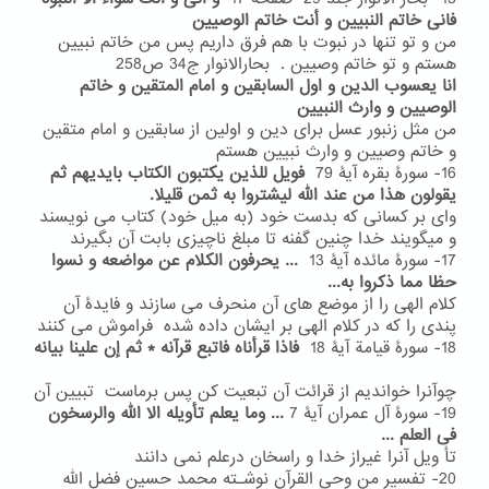
فانی خاتم النبیین و أنت خاتم الوصیین
من و تو تنها در نبوت با هم فرق داریم پس من خاتم نبیین
هستم و تو خاتم وصیین . بحارالانوار ج34 ص258
انا یعسوب الدین و اول السابقین و امام المتقین و خاتم
الوصیین و وارث النبیین
من مثل زنبور عسل برای دین و اولین از سابقین و امام متقین
و خاتم وصیین و وارث نبیین هستم
16- سورۀ بقره آیۀ 79
فویل للذین یکتبون الکتاب بایدیهم ثم
یقولون هذا من عند الله
لیشتروا به ثمن قلیلا.
وای بر کسانی که بدست خود (به میل خود) کتاب می نویسند
و میگویند خدا چنین گفنه تا مبلغ ناچیزی بابت آن بگیرند
17- سورۀ مائده آیۀ 13
...
یحرفون الکلام عن مواضعه و نسوا
حظا مما ذکروا به...
کلام الهی را از موضع های آن منحرف می سازند و فایدۀ آن
پندی را که در کلام الهی بر ایشان داده شده فراموش می کنند
18- سورۀ قیامة آیۀ 18
فاذا قرأناه فاتبع قرآنه * ثم إن علینا بیانه
چوآنرا خواندیم از قرائت آن تبعیت کن پس برماست تبیین آن
19- سورۀ آل عمران آیۀ 7
...
وما یعلم تأویله الا الله والرسخون
فی العلم ...
تأ ویل آنرا غیراز خدا و راسخان درعلم نمی دانند
20- تفسیر من وحی القرآن نوشـته محمد حسین فضل الله