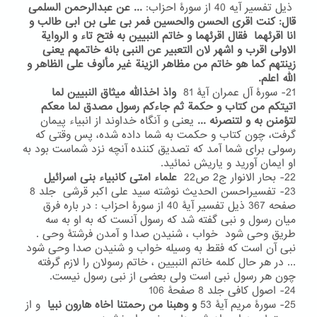
ذیل تفسیر آیه 40 از سورۀ احزاب:
... عن عبدالرحمن السلمی
قال: کنت اقری الحسن والحسین فمر بی علی بن ابی طالب و
انا اقرئهما فقال اقرئهما و خاتم النبیین به فتح تاء و الروایة
الاولی اقرب و اشهر لان التعبیر عن النبی بانه خاتمهم یعنی
زینتهم کما هو خاتم من مظاهر الزینة غیر مألوف علی الظاهر و
الله اعلم.
21- سورۀ آل عمران آیۀ 81
واذ اخذالله میثاق النبیین لما
اتیتکم من کتاب و حکمة ثم جاءکم رسول مصدق لما معکم
لتؤمنن به و لتنصرنه ...
یعنی
و آنگاه خداوند از انبیاء پیمان
گرفت، چون کتاب و حکمت به شما داده شده، پس وقتی که
رسولی برای شما آمد که تصدیق کننده آنچه نزد شماست بود به
او ایمان آورید و یاریش نمائید.
22- بحار الانوار ج2 ص22
علماء امتی کانبیاء بنی اسرائیل
23- تفسیراحسن الحدیث نوشته سید علی اکبر قرشی جلد 8
صفحه 367 ذیل تفسیر آیۀ 40 از سورۀ احزاب : در باره فرق
میان رسول و نبی گفته شد که رسول آنست که به او به سه
طریق وحی شود خواب ، شنیدن صدا و آمدن فرشتۀ وحی .
نبی آن است که فقط به وسیله خواب و شنیدن صدا وحی شود
... در هر حال کلمه خاتم النبیین ، خاتم رسولان را لازم گرفته
چون هر رسول نبی است ولی بعضی از نبی رسول نیست.
24- اصول کافی جلد 8 صفحۀ 106
25- سورۀ مریم آیۀ 53
و
وهبنا من رحمتنا اخاه هارون نبیا
و از