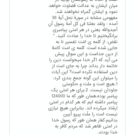
میان ایشان به عدالت قضاوت خواهد
نمود و ایشان گمراه نخواهند شد.
مفهومی مشابه در سورۀ نحل آیۀ 36
آمده : ولقد بعثنا فی کل أمة رسول أن
أعبدوالله یعنی در هر امتی پیامبری
برانگیختیم تا خدا را عبادت کنید. "
نقض: از کلمه ی امّت تفسیر نا به
جایی شده است. کلمه ی امت کاملا
از دین جداست و این سوال پیش
می آید که اگر خدا میخواست دین را
خاتمه دار بداند چرا به جای امت از
دین استفاده نکرده است؟ این آیات
را میتوان این گونه جمع بندی کرد:
1.هیچ امت و ملت و حکومتی
جاودان نیست. 2.برای هر امتی یک
پیامبر بوده.همان طور که ما 124000
پیامبر داشته ایم که هر کدام در امتی
ارشاد میکرده اند. بنابراین هیچ نیازی
نیست امت را ملّت پیرو آیین
بدانیم.کفار همان طور که رسول خدا
در امتی ظاهر شد که مردم کافر به
خدا بودند.