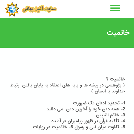
رفتن
به
محتوای
اصلی
خاتمیت
خاتمیت ؟
( پژوهشی در ریشه ها و پایه های اعتقاد به پایان یافتن ارتباط
خداوند با انسان )
1- تجدید ادیان یک ضرورت
2- همه دین خود را آخرین دین می دانند
3- خاتم النبیین
4- تأکید قرآن بر ظهور پیامبران در آینده
5- تفاوت میان نبی و رسول
6- خاتمیت در روایات