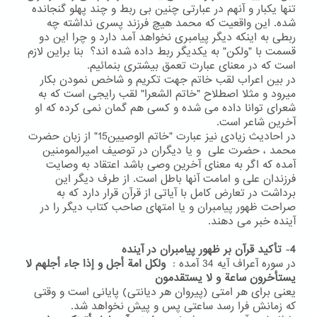
تنها یکبار و آنهم در عبارتی چنین بی ربط و چند پهلو گنجانده
شده. این واقعیت که محمد هیچ فرزند پسری نداشته چه
ربطی به اینکه دیگر پیامبری نخواهد آمد دارد و چرا این دو
قسمت با "ولکن" به یکدیگر ربط داده شده اند؟ بنا براین لازم
است که در معنای عبارت تعمق بیشتری بنمائیم.
در بین اعراب لقب خاتم جهت تکریم و شاخص نمودن بکار
میرود و مثلا اصطلاح "خاتم الشعرا" لقب رایجی است که به
شعرای توانا داده می شده و کسی هم گمان نمی کرده که او
آخرین شاعر است.
در احادیث زیادی نیز عبارت "خاتم الوصیین15" از زبان حضرت
محمد ، حضرت علی و یا دیگران در توصیف امیرالمومنین
آمده که اگر به معنای آخرین وصی باشد اعتقاد به وصایت
فرزندان علی و امامت آنها باطل است. از طرف دیگر این
برداشت در تعارض کامل با آیاتی از قرآن قرار دارد که به
صراحت ظهور پیامبران و یا امتهای صاحب کتاب دیگر را در
آینده خبر می دهند.
4
-
تأکید قرآن بر ظهور پیامبران در آینده
در سوره آعراف آیه 34 آمده :
ولکل امة أجل و إذا جاء أجلهم لا
یستأخرون ساعة و لا یستقدمون
یعنی برای هر امتی (پیروان هر دیانتی) پایانی است و وقتی
که زمانش فرا رسد ساعتی پس و پیش نخواهد شد.