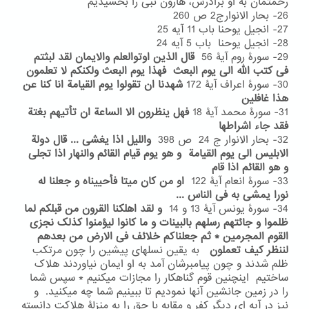
رحمتمان به او برادرش، هارون نبی را بخشیدیم
26- بحار الانوارج2 ص 260
27- انجیل یوحنا باب 11 آیه 25
28- انجیل یوحنا باب 5 آیه 24
29- سورۀ روم آیۀ 56
قال الذین اوتوالعلم والایمان لقد لبثتم
فی کتب الله الی یوم البعث فهذا یوم البعث ولکنکم لا تعلمون
30- سورۀ اعراف آیۀ 172
شهدنا ان تقولوا یوم القیامة انا کنا عن
هذا غافلین
31- سورۀ محمد آیۀ 18
فهل ینظرون الا الساعة ان تأتیهم بغتة
فقد جاء اشراطها
32- بحار الانوار ج 24 ص 398
واللیل اذا یغشی ... قال دولة
الابلیس الی یوم القیامة و هو یوم قیام القائم والنهار اذا تجلی
و هو القائم اذا قام
33- سورۀ انعام آیۀ 122
او من کان میتا فأحییناه و جعلنا له
نورا یمشی به فی الناس ...
34- سورۀ یونس آیۀ 13 و 14
و لقد اهلکنا القرون من قبلکم لما
ظلموا و جائتهم رسلهم بالبینات و ما کانوا لیؤمنوا کذلک نجزی
القوم المجرمین * ثم جعلناکم خلائف فی الارض من بعدهم
لننظر کیف تعملون
به یقین نسلهای پیشین را چون مرتکب
ظلم شدند و چون پیامبرشان آمد به او ایمان نیاوردند هلاک
ساختیم اینچنین قوم گناهکار را مجازات میکنیم * سپس شما
را در زمین جانشین آنها نمودیم تا ببینیم شما چه میکنید. و
نیز در آیه ای دیگر کفر و مقابه با حق را به منزلۀ هلاکت دانسته