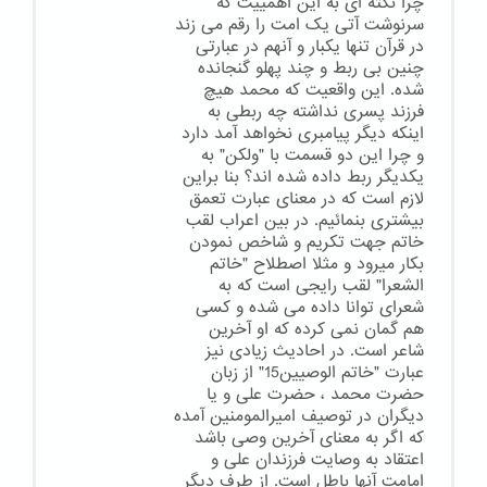
چرا نکته ای به این اهمییت که
سرنوشت آتی یک امت را رقم می زند
در قرآن تنها یکبار و آنهم در عبارتی
چنین بی ربط و چند پهلو گنجانده
شده. این واقعیت که محمد هیچ
فرزند پسری نداشته چه ربطی به
اینکه دیگر پیامبری نخواهد آمد دارد
و چرا این دو قسمت با "ولکن" به
یکدیگر ربط داده شده اند؟ بنا براین
لازم است که در معنای عبارت تعمق
بیشتری بنمائیم. در بین اعراب لقب
خاتم جهت تکریم و شاخص نمودن
بکار میرود و مثلا اصطلاح "خاتم
الشعرا" لقب رایجی است که به
شعرای توانا داده می شده و کسی
هم گمان نمی کرده که او آخرین
شاعر است. در احادیث زیادی نیز
عبارت "خاتم الوصیین15" از زبان
حضرت محمد ، حضرت علی و یا
دیگران در توصیف امیرالمومنین آمده
که اگر به معنای آخرین وصی باشد
اعتقاد به وصایت فرزندان علی و
امامت آنها باطل است. از طرف دیگر