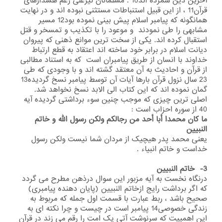
آخرین دین شمرده اند10 .
مسلمانان نیزعلی رغم هشدارهای
قرآن11 ، از این قبیل استنباطات مستثنی نبوده اند و در نهایت
همانگونه که پیامبر اسلام پیش بینی نموده بود12 مسیر
مشابهی را طی نمودند و موعود را با تکذیب و تمسخر و قتل
استقبال کرده اند. یکی از سخت ترین موانع ذهنی که پیروان
دیانت اسلام در برابر خود ساخته اند اعتقاد به قطع ارتباط
خداوند با انسان از طریق پیامبران است که به استناد مطالبی
از قرآن و احادیث به آن معتقد گشته اند و با وجودی که طی
23 سال نزول قرآن بارها آیات آن توسط پیامبر نسخ گردیده13
گمان نموده اند که این کتاب الی الابد نسخ نخواهد شد.
اصلی ترین چیزی که موجب چنین سوء برداشتی گردیده آیه
40 از سوره احزاب است :
ما کان محمدا أبا أحد من رجالکم ولکن رسول الله و خاتم
النبیین
یعنی محمد پدر هیچیک از مردان شما نیست ولکن رسول
خداست و خاتم انبیاء .
3- خاتم النبیین
درنگاه نخست به آیه مزبور این سوال درذهن مطرح می گردد
که اگر برداشت رایج ازخاتم النبیین (پایان دهنده پیامبری)
صحیح باشد ، ربط عبارت با قسمت اول جمله که مربوط به
زندگی خصوصی14 پیامبر است در چیست و چرا نکته ای به
این اهمییت که سرنوشت آتی یک امت را رقم می زند در قرآن