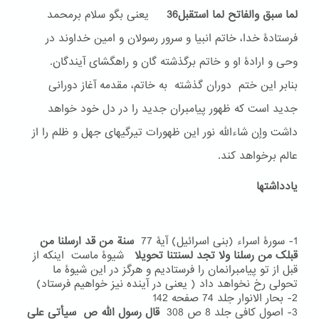
لما سبق والفاتح لما استقبل36
یعنی بگو سلام برمحمد
فرستادۀ خدا، خاتم انبیا و سرور رسولان و امین خداوند در
وحی و ارادۀ او و خاتم برگذشته گان و راهگشای آیندگان.
بنابر این ختم دوران گذشته به خاتم، مقدمه آغاز دورانی
جدید است که ظهور پیامبران جدید را در دل خود خواهد
داشت وإن شاءالله نور این ظهورات تیرگیهای جهل و ظلم را از
عالم برخواهد کند.
یادداشتها
1- سورۀ اسراء (بنی اسرائیل) آیۀ 77
سنة من قد ارسلنا من
قبلک من رسلنا ولا تجد لسنتنا تحویلا
شیوۀ ماست اینکه از
قبل از تو پیامبرانمان را فرستادیم و هرگز در این شیوۀ ما
تحولی رخ نخواهد داد ( یعنی در آینده نیز خواهیم فرستاد)
2- بحار الانوار جلد 74 صفحه 142
3- اصول کافی جلد 8 ص 308
قال رسول الله ص سیأتی علی