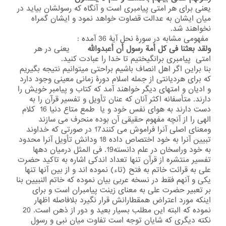
یعنی برای هر امتی پیامبری است و آنگاه که رسولشان بیاید در
میان ایشان به عدالت قضاوت خواهد نمود و ایشان گمراه
نخواهند شد.
مفهومی مشابه در سورۀ نحل آیۀ 36 آمده :
ولقد بعثنا فی کل أمة رسول أن أعبدوالله
یعنی در هر
امتی پیامبری برانگیختیم تا خدا را عبادت کنید.
بنا براین اگر اهل انصاف باشیم براحتی میتوانیم نتیجه بگیریم
که برای هردیانتی از جمله اسلام دورۀ زمانی معینی وجود دارد
و ادیان و امتهای دیگر خواهند آمد که کتاب و پیامبر خویش را
دارند. متأسفانه اکثر آنان که عنان تأویل و تفسیر قرآن را به
دست دارند به هوای نفس خود و یا طمع متاع دنیا 16 کلام
الهی را از آنچه مفهوم حقیقی آن بوده منحرف می سازند
ومعنای اصلی آنرا فراموش می کنند17 در صورتی که خداوند
تبیین آنرا به خود اختصاص داده 18 ودانش تأویل آنرا محدود
به خود وراسخان در علم دانسته19. فی المثل درمیان دهها
تفسیر منتشره از قرآن تنها تعداد اندکی اشاره به تاکید حضرت
علی به قرائت خاتم به فتح (تاء) نموده اند و از بین آنها تنها
یکی و آنهم فقط در نسخه عربی بیان نموده که خاتم النبیین بنا
بر تعبیر حضرت علی به معنای زینت پیامبران است و برای
اینکه مورد اعتراض همقطارانش قرار نگیرد بلافاصله اظهار
نموده که البته این مطلب بسیار بعید و دور از ذهن است. 20
نکته دیگری که شایان توجه است تفاوت میان نبی و رسول