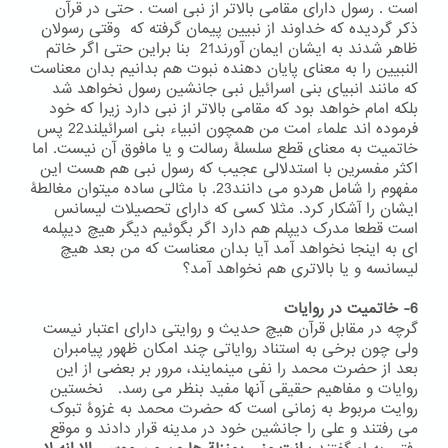
است . رسول دارای مقامی بالاتر از نبی است . حتی در قرآن
ذکر گردیده که خداوند از نبیین پیمان گرفته که وقتی رسولان
ظاهر شدند به ایشان ایمان آورند21 بنا براین حتی اگر خاتم
النبیین را به معنای پایان دهنده نبوت هم بدانیم بدان معناست
که مانند انبیای بنی اسرائیل نبی جانشین رسول نخواهد شد
بلکه امام خواهد بود که مقامی بالاتر از نبی دارد زیرا که خود
فرموده اند علماء امت من همچون انبیاء بنی اسرائیلند22 پس
خاتمیت به معنای قطع سلسلۀ رسالت و یا مافوق آن نیست. اما
اکثر مفسرین با استدلالی عجیب که رسول نبی هم هست این
مفهوم را شامل هردو می دانند23. با مثالی ساده میتوان مغالطۀ
ایشان را آشکار کرد. مثلا کسی که دارای تحصیلات لیسانس
است قطعا مدرک دیپلم هم دارد اگر بگوئیم دیگر هیچ دیپلمه
ای به اینجا نخواهد آمد آیا بدان معناست که من بعد هیچ
لیسانسه و یا بالاتری هم نخواهد آمد؟
6- خاتمیت در روایات
گرچه در مقابل قرآن هیچ حدیث و روایتی دارای اعتبار نیست
ولی چون برخی به استناد روایاتی چند امکان ظهور پیامبران
بعد از حضرت محمد را نفی مینمایند، مرور بر بعضی از این
روایات و مفاهیم حقیقی آنها مفید بنظر می رسد. نخستین
روایت مربوط به زمانی است که حضرت محمد به غزوۀ تبوک
می رفتند و علی را جانشین خود در مدینه قرار دادند و موقع