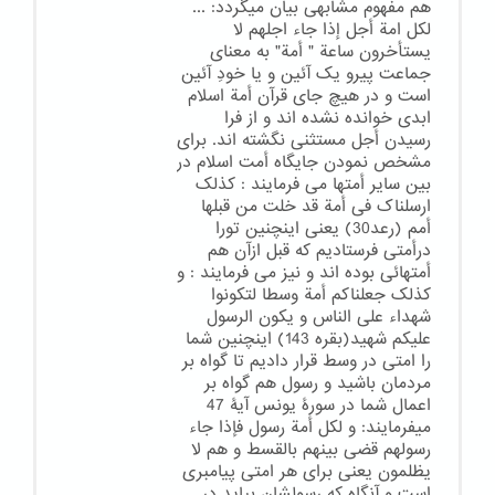
هم مفهوم مشابهی بیان میگردد: ...
لکل امة أجل إذا جاء اجلهم لا
یستأخرون ساعة " أمة" به معنای
جماعت پیرو یک آئین و یا خودِ آئین
است و در هیچ جای قرآن أمة اسلام
ابدی خوانده نشده اند و از فرا
رسیدن أجل مستثنی نگشته اند. برای
مشخص نمودن جایگاه أمت اسلام در
بین سایر أمتها می فرمایند : کذلک
ارسلناک فی أمة قد خلت من قبلها
أمم (رعد30) یعنی اینچنین تورا
درأمتی فرستادیم که قبل ازآن هم
أمتهائی بوده اند و نیز می فرمایند : و
کذلک جعلناکم أمة وسطا لتکونوا
شهداء علی الناس و یکون الرسول
علیکم شهید(بقره 143) اینچنین شما
را امتی در وسط قرار دادیم تا گواه بر
مردمان باشید و رسول هم گواه بر
اعمال شما در سورۀ یونس آیۀ 47
میفرمایند: و لکل أمة رسول فإذا جاء
رسولهم قضی بینهم بالقسط و هم لا
یظلمون یعنی برای هر امتی پیامبری
است و آنگاه که رسولشان بیاید در