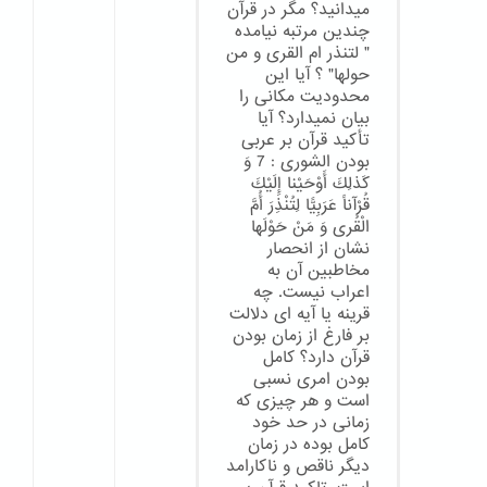
میدانید؟ مگر در قرآن
چندین مرتبه نیامده
" لتنذر ام القری و من
حولها" ؟ آیا این
محدودیت مکانی را
بیان نمیدارد؟ آیا
تأکید قرآن بر عربی
بودن الشورى : 7 وَ
كَذلِكَ أَوْحَيْنا إِلَيْكَ
قُرْآناً عَرَبِيًّا لِتُنْذِرَ أُمَّ
الْقُرى‏ وَ مَنْ حَوْلَها
نشان از انحصار
مخاطبین آن به
اعراب نیست. چه
قرینه یا آیه ای دلالت
بر فارغ از زمان بودن
قرآن دارد؟ کامل
بودن امری نسبی
است و هر چیزی که
زمانی در حد خود
کامل بوده در زمان
دیگر ناقص و ناکارامد