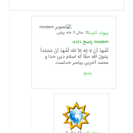
پیوند ثابت
13 سال 5 ماه پیش
moslem
پاسخ داده:
أشْهَدُ أنْ لا إلهَ إلاَّ الله أشْهَدُ أنَّ مُحَمَّداً
رَسُولُ الله حقّآ که اسلام دین خدا و
محمد آخرین پیامبر خداست.
پاسخ
13 سال 5