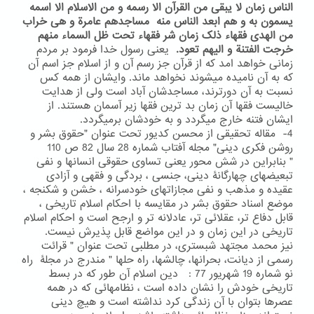
الناس زمان لا یبقی من القرآن الا رسمه و من الاسلام الا اسمه
یسمون به و هم ابعد الناس منه مساجدهم عامرة و هی خراب
من الهدی فقهاء ذلک زمان شر فقهاء تحت ظل السماء منهم
خرجت الفتنة و الیهم تعود.
یعنی رسول خدا فرمود بر مردم
زمانی خواهد امد که از قرآن جز رسم آن و از اسلام جز اسم آن
که به آن نامیده میشوند نخواهد ماند. وایشان از همه کس
نسبت به آن دورترند، مساجدشان آباد است ولی از هدایت
خالیست فقها آن زمان بد ترین فقها زیر آسمان هستند. از
ایشان فتنه خارج میگردد و به خودشان برمیگردد.
4- مقاله تحقیقی از محسن کدیور تحت عنوان "حقوق بشر و
روشن فکری دینی" مجله آفتاب شماره 28 سال 82 ص 110
" بنابراین در شش محور یعنی تساوی حقوقی انسانها و نفی
تبعیضهای چهارگانۀ دینی، جنسی ، بردگی و فقهی و آزادی
عقیده و مذهب و نفی مجازاتهای خودسرانه ، خشن و شکنجه ،
موضع اسناد حقوق بشر در مقایسه با احکام اسلام تاریخی ،
قابل دفاع تر، عقلائی تر، عادلانه تر و ارجح است و احکام اسلام
تاریخی در این زمان و در این مواضع قابل پذیرش نیست.
نیز محمد مجتهد شبستری، در مطلبی تحت عنوان " قرائت
رسمی از دیانت، بحرانها، چالشها، راه حلها " مندرج در مجلۀ راه
نو شماره 19 شهریور 77 : دین اسلام آن طور که در بسط
تاریخی خودش را نشان داده است ، نظامهائی که در همه
عصرها بتوان با آن زندگی کرد نداشته است و هیچ دینی