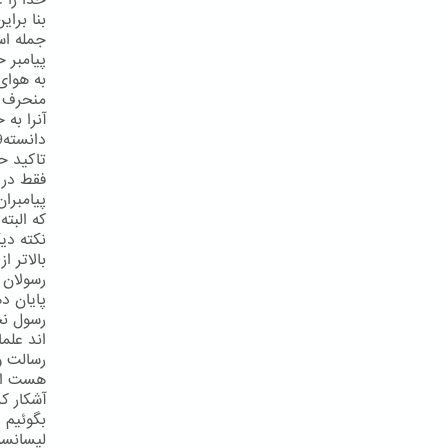
خدا را ع
بنا برای
جمله اس
پیامبر خ
تاکید حض
فقط در 
پیامبرا
که البته
نکته دی
بالاتر 
پایان د
رسول نخو
رسالت و
آشکار ک
بگوئیم 
لیسانسه