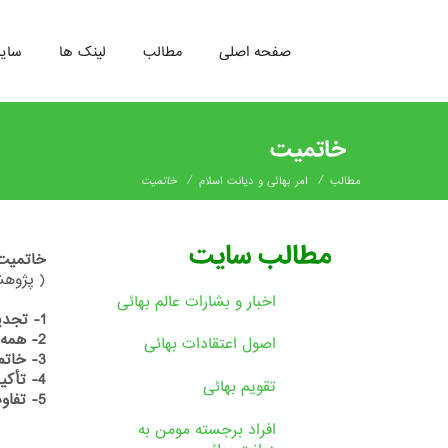
صفحه اصلی
مطالب
لینک ها
سای
رفتن
به
خاتمیت
محتوای
اصلی
/
/
مطالب
امر بهائی و دیانت اسلام
خاتمیت
مطالب سایت
خاتمیت
( پژوهشی
اخبار و بشارات عالم بهائى
1- تجدید ادیان یک ضرورت
2- همه دین خود را آخرین دین می دانند
اصول اعتقادات بهائی
3- خاتم النبیین
4- تأکید قرآن بر ظهور پیامبران در آینده
تقویم بهائی
5- تفاوت میان نبی و رسول
افراد برجسته مومن به