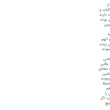
ز
کتاب و
 دارند
یقی آن بوده
اوند تبیین
ه
 آنهم
ی زینت
موده
امی
 وقتی
ن را به معنای
نشین
رموده
 قطع سلسلۀ
هم
شان را
د اگر
یچ