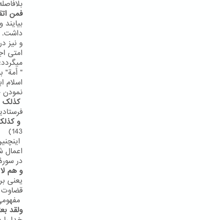
بلافاصله
فمن اتق
بیایند 
داشت. شا
و نیز در سور
میگردد:
" أمة" 
اسلام ا
نمودن ج
کذلک ا
فرستادیم
و کذلک
143)
اینچنین
اعمال ش
در سورۀ یونس
و هم لا
یعنی بر
قضاوت خ
مفهومی مش
ولقد بع