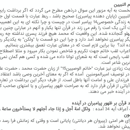
نخست به آیه مزبور این سوال درذهن مطرح می گردد که اگر برداشت رای
النبیین (پایان دهنده پیامبری) صحیح باشد ، ربط عبارت با قسمت اول جم
مربوط به زندگی خصوصی14 پیامبر است در چیست و چرا نکته ای به این اهم
آتی یک امت را رقم می زند در قرآن تنها یکبار و آنهم در عبارتی چنین ب
هلو گنجانده شده. این واقعیت که محمد هیچ فرزند پسری نداشته چه رب
یگر پیامبری نخواهد آمد دارد و چرا این دو قسمت با "ولکن" به یکدیگر ر
ه اند؟ بنا براین لازم است که در معنای عبارت تعمق بیشتری بنمائیم.
اعراب لقب خاتم جهت تکریم و شاخص نمودن بکار میرود و مثلا اصطلاح 
 لقب رایجی است که به شعرای توانا داده می شده و کسی هم گمان نمی 
خرین شاعر است.
در احادیث زیادی نیز عبارت "خاتم الوصیین15" از زبان حضرت محمد ، 
در توصیف امیرالمومنین آمده که اگر به معنای آخرین وصی باشد اعتقاد 
رزندان علی و امامت آنها باطل است. از طرف دیگر این برداشت در تعا
آیاتی از قرآن قرار دارد که به صراحت ظهور پیامبران و یا امتهای صاحب ک
در آینده خبر می دهند.
 قرآن بر ظهور پیامبران در آینده
اف آیه 34 آمده :
ولکل امة أجل و إذا جاء أجلهم لا یستأخرون ساعة و 
ون
ای هر امتی (پیروان هر دیانتی) پایانی است و وقتی که زمانش فرا رسد 
یش نخواهد شد.