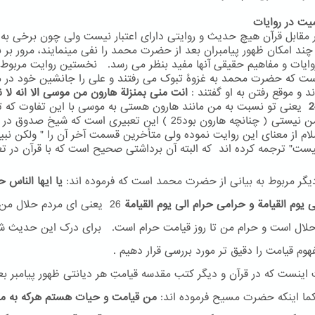
 مقابل قرآن هیچ حدیث و روایتی دارای اعتبار نیست ولی چون برخی به 
 چند امکان ظهور پیامبران بعد از حضرت محمد را نفی مینمایند، مرور بر
روایات و مفاهیم حقیقی آنها مفید بنظر می رسد. نخستین روایت مربوط 
ست که حضرت محمد به غزوۀ تبوک می رفتند و علی را جانشین خود در م
ند و موقع رفتن به او گفتند :
انت منی بمنزلة هارون من موسی الا انه لا ن
یعنی تو نسبت به من مانند هارون هستی به موسی با این تفاوت که ت
بعد از من نیستی ( چنانچه هارون بود25 ) این تعبیری است که شیخ صدوق
سلام از معنای این روایت نموده ولی متأخرین قسمت آخر آن را " ولکن نبی
یست" ترجمه کرده اند که البته آن برداشتی صحیح است که با قرآن در ت
یگر مربوط به بیانی از حضرت محمد است که فرموده اند:
یا ایها الناس ح
ی یوم القیامة و حرامی حرام الی یوم القیامة
26
یعنی ای مردم حلال من ت
لال است و حرام من تا روز قیامت حرام است. برای درک این حدیث ش
وم قیامت را دقیق تر مورد بررسی قرار دهیم .
ینست که در قرآن و دیگر کتب مقدسه قیامتِ هر دیانتی ظهور پیامبر بع
ما اینکه حضرت مسیح فرموده اند:
من قیامت و حیات هستم هرکه به م