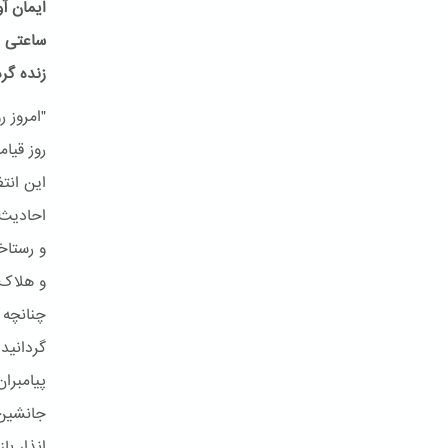
ایمان آ
ساعتی م
زنده گر
و رستاخ
و هلاک 
چنانچه 
جانشین 
انذار با