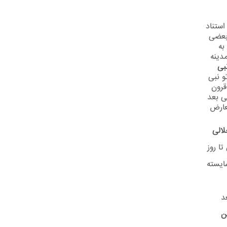
استناد
 بعضی
به
دینه
بی
و نبی
 در قرون
ی بعد
عارض
لالی
ا روز
ایسته
د
ن