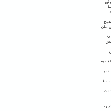
اتی
ا
د
هیچ
مفهوم مشابهی بیان
مة
شخص
ی
د
(بقره
ه بر
القسط
دالت
یم تا