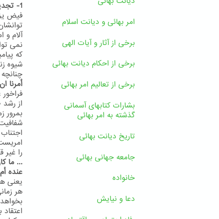
دیانت بهائی
1- تجدید ادیان یک ضرورت است
فیض یزد
امر بهائی و دیانت اسلام
آلام و 
برخی از آثار و آیات الهی
نمی توا
که پیام
برخی از احکام دیانت بهائی
شیوه زن
چنانچه پ
أمرنا ان
برخی از تعالیم امر بهائی
فراخور 
از رشد 
بشارات کتابهای آسمانی
بمرور ز
گذشته به امر بهائی
اجتناب 
تاریخ دیانت بهائی
را غیر ق
جامعه جهانی بهائی
... ما ک
عنده أم 
خانواده
یعنی هیچ
هر زمان
دعا و نیایش
بخواهد 
اعتقاد 