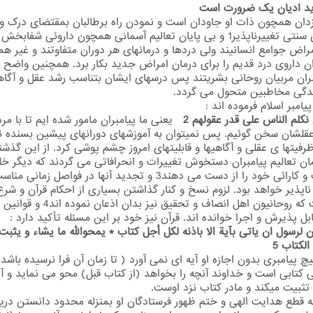
ان همچون ذات او جاودان است و نمودن راه برطالبان بمقتضای درک و
توانشان سنتی تغییرناپذیر1 و بی پایان تعالیم آسمانی همچون داروئی شفابخ
امراض جوامع انسانیند ولی دردها و درمانهای هر دوران متفاوتند و غیر ه
ن داروی درد قدیم را برای درمان امراض جدید بکار برد. همچنین واضح
بران مربیان روحانی بشریتند پس درسهای ایشان بتناسب رشد عقل و آگاه
دگی مخاطبین متحول می گردد.
یامبر اسلام فرموده اند :
 نکلم الناس علی قدر عقولهم 2
یعنی ما پیامبران مامور شده ایم تا با مرد
عقلشان سخن گوئیم. پس نمیتوان به آموزشهای دورانهای پیشین بسنده ن
ظرفیتها ی عقلی و آگاهیها و قابلیتهای امروز چشم پوشی کرد. از این گذشت
مان تعالیم پیامبران دستخوش تغییرات و انحرافاتی می گردند که دیگر خ
شفافیت و کارائی خود را از دست می دهند3 و تجدید آنها در فواصل زما
ناپذیر خواهد بود. لزوم نسخ و کنار گذاشتن بسیاری از احکام قرآن و شرع
امریست که روحانیون اهل انصاف و تحقیق نیز بدان ا
ابل پذیرش و اجرا خوانده اند. قرآن نیز خود بر این مسئله تأکید دارد :
ان لرسول ان یاتی بآیة الا باذنه لکل أجل کتاب * یمحوالله ما یشاء و یثبت
الکتاب 5
 پیامبری بدون اجازه او آیه ای نمی آورد ( تا زمان آن فرا نرسیده باشد)
ی کتابی است و خداوند آنچه را بخواهد (از کتاب قبل) محو می نماید و آن
تثبیت میکند و مادر کتاب نزد اوست.
به قطع هدایت الهی و ختم ظهور فرستادگان او بمنزله محدود دانستن دری