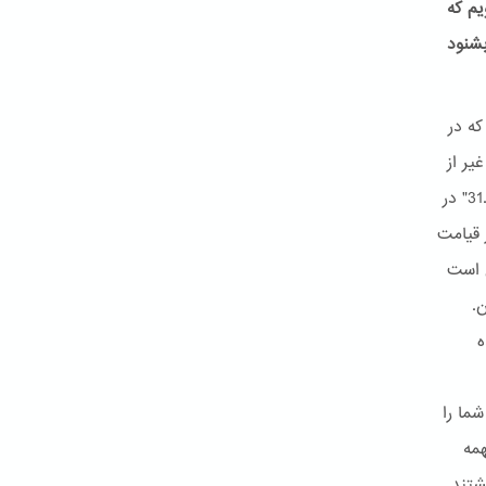
یم که
بشنود
شاهدیم که در
: "آیا غیر از
این انتظار دارند که قیامت ناگهان واقع شود، هم اکنون نشانه های آن آمده است.31" در
ته اند32 پس منظور از قیامت
ن است
.
ه
" سپس شما را
همه
شتند.