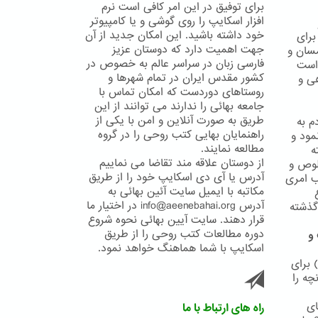
برای توفیق در این امر کافی است نرم
افزار اسکایپ را روی گوشی و یا کامپیوتر
خود داشته باشید. این امکان جدید از آن
ش برای
جهت اهمیت دارد که دوستان عزیز
مسان و
فارسی زبان در سراسر عالم به خصوص در
 است
کشور مقدس ایران در تمام شهرها و
ی و
روستاهای دوردست که امکان تماس با
جامعه بهائی را ندارند می توانند از این
طریق به صورت آنلاین و امن با یکی از
م به
راهنمایان بهایی کتب روحی را در گروه
مود و
مطالعه نمایند.
ه
از دوستان علاقه مند تقاضا می نماییم
لوص و
آدرس یا آی دی اسکایپ خود را از طریق
نی مناسب امری
مکاتبه با ایمیل سایت آئین بهائی به
آدرس info@aeenebahai.org در اختیار ما
ذعان نموده اند4 و قوانین گذشته
قرار دهند. سایت آیین بهائی نحوه شروع
دوره مطالعات کتب روحی را از طریق
 و
اسکایپ با شما هماهنگ خواهد نمود.
 برای
چه را
ای
راه های ارتباط با ما