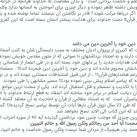
ش داشته ظاهر نموده و دیگر چیزی برای آموختن به انسانها ندارد وکل
الهی که اگر دریاها مرکب شوند7 قادر بر نگاشتن آن نیستند تماما نوشته شده و 
به تعبیر قرآن8 دست خداوند برای هدایت بیشتر انسان بسته است که این کفری
 که کثیری از پیروان ادیان مختلف به سبب دلبستگی شان به کتب آسمان
افت هدایات جدید را بر دلهای خود بسته اند و در طی اعصار از شناسائی پی
انشان محروم مانده اند و دین خود را آخرین دین شمرده اند10 .
مسلمان
نیزعلی رغم هشدارهای قرآن11 ، از این قبیل استنباطات مستثنی نبوده اند و در
همانگونه که پیامبر اسلام پیش بینی نموده بود12 مسیر مشابهی را طی نمودند
ا با تکذیب و تمسخر و قتل استقبال کرده اند. یکی از سخت ترین موانع 
ن دیانت اسلام در برابر خود ساخته اند اعتقاد به قطع ارتباط خداوند با ان
امبران است که به استناد مطالبی از قرآن و احادیث به آن معتقد گشته ان
وجودی که طی 23 سال نزول قرآن بارها آیات آن
ند که این کتاب الی الابد نسخ نخواهد شد.
 چیزی که موجب چنین سوء برداشتی گردیده آیه 40 از سوره احزاب است :
محمدا أبا أحد من رجالکم ولکن رسول الله و خاتم النبیین
مد پدر هیچیک از مردان شما نیست ولکن رسول خداست و خاتم انبیاء 