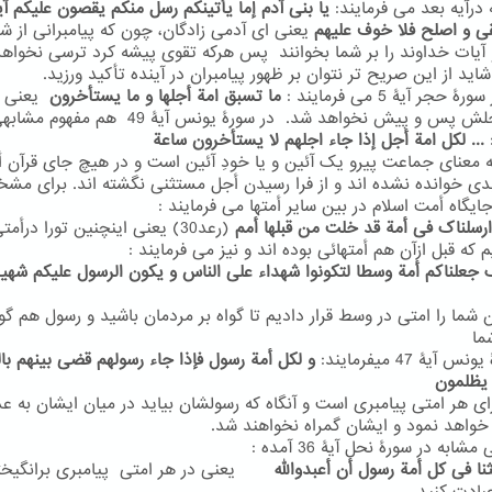
 درآیه بعد می فرمایند:
یا بنی آدم
إما یأتینکم رسل منکم یقصون علیکم آی
ی و اصلح فلا خوف علیهم
یعنی ای آدمی زادگان، چون که پیامبرانی از شم
و آیات خداوند را بر شما بخوانند پس هرکه تقوی پیشه کرد ترسی نخواه
ید از این صریح تر نتوان بر ظهور پیامبران در آینده تأکید ورزید.
ۀ حجر آیۀ 5 می فرمایند :
ما تسبق امة أجلها و ما یستأخرون
یعنی 
امتی اجلش پس و پیش نخواهد شد. در سورۀ یونس آیۀ 49 هم 
... لکل امة أجل إذا جاء اجلهم لا یستأخرون ساعة
به معنای جماعت پیرو یک آئین و یا خودِ آئین است و در هیچ جای قرآن أ
بدی خوانده نشده اند و از فرا رسیدن أجل مستثنی نگشته اند. برای م
ایگاه أمت اسلام در بین سایر أمتها می فرمایند :
رسلناک فی أمة قد خلت من قبلها أمم
(رعد30) یعنی اینچنین تورا درأمت
 که قبل ازآن هم أمتهائی بوده اند و نیز می فرمایند :
 جعلناکم أمة وسطا لتکونوا شهداء علی الناس و یکون الرسول علیکم شهی
 شما را امتی در وسط قرار دادیم تا گواه بر مردمان باشید و رسول هم گوا
ما
 آیۀ 47 میفرمایند:
و لکل أمة رسول فإذا جاء رسولهم قضی بینهم ب
 یظلمون
ای هر امتی پیامبری است و آنگاه که رسولشان بیاید در میان ایشان به ع
واهد نمود و ایشان گمراه نخواهند شد.
ابه در سورۀ نحل آیۀ 36 آمده :
ثنا فی کل أمة رسول أن أعبدوالله
یعنی در هر امتی پیامبری برانگیخت