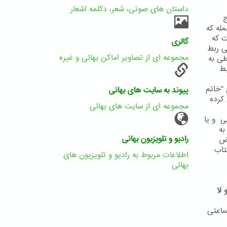
داستان های صوتی، شعر، دکلمه اشعار
ج
له که
ییت که
گالری
ی ربط
مجموعه ای از تصاویر اماکن بهائی و غیره
طی به
بط
"خاتم
پیوند به سایت های بهائی
کرده
مجموعه ای از سایت های بهائی
حضرت علی و یا
به
رادیو و تلویزیون بهائی
رض
تاب
اطلاعات مربوط به رادیو و تلویزیون های
بهائی
لا
ساعتی