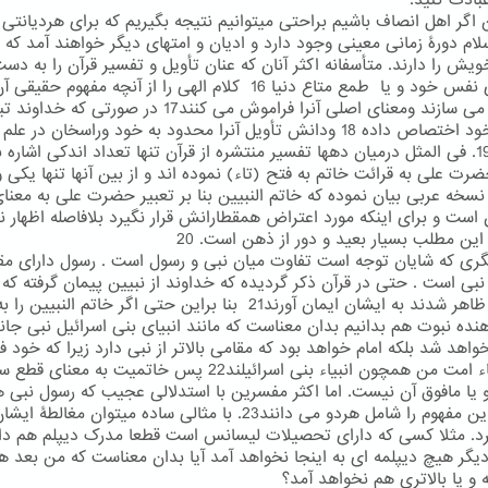
بادت کنید.
ن اگر اهل انصاف باشیم براحتی میتوانیم نتیجه بگیریم که برای هردیانتی ا
لام دورۀ زمانی معینی وجود دارد و ادیان و امتهای دیگر خواهند آمد که 
ویش را دارند. متأسفانه اکثر آنان که عنان تأویل و تفسیر قرآن را به دست
به هوای نفس خود و یا طمع متاع دنیا 16 کلام الهی را از آنچه مفهوم حق
منحرف می سازند ومعنای اصلی آنرا فراموش می کنند17 در صورتی که خد
آنرا به خود اختصاص داده 18 ودانش تأویل آنرا محدود به خود وراسخان در علم
دانسته19. فی المثل درمیان دهها تفسیر منتشره از قرآن تنها تعداد اندکی اشاره ب
رت علی به قرائت خاتم به فتح (تاء) نموده اند و از بین آنها تنها یکی و
نسخه عربی بیان نموده که خاتم النبیین بنا بر تعبیر حضرت علی به معنا
ن است و برای اینکه مورد اعتراض همقطارانش قرار نگیرد بلافاصله اظهار ن
 این مطلب بسیار بعید و دور از ذهن است. 20
گری که شایان توجه است تفاوت میان نبی و رسول است . رسول دارای مق
از نبی است . حتی در قرآن ذکر گردیده که خداوند از نبیین پیمان گرفته که
رسولان ظاهر شدند به ایشان ایمان آورند21 بنا براین حتی اگر خاتم النبیی
هنده نبوت هم بدانیم بدان معناست که مانند انبیای بنی اسرائیل نبی جا
اهد شد بلکه امام خواهد بود که مقامی بالاتر از نبی دارد زیرا که خود ف
اند علماء امت من همچون انبیاء بنی اسرائیلند22 پس خاتمیت به معنای
 یا مافوق آن نیست. اما اکثر مفسرین با استدلالی عجیب که رسول نبی 
هست این مفهوم را شامل هردو می دانند23. با مثالی ساده میتوان مغالطۀ ای
رد. مثلا کسی که دارای تحصیلات لیسانس است قطعا مدرک دیپلم هم دار
دیگر هیچ دیپلمه ای به اینجا نخواهد آمد آیا بدان معناست که من بعد ه
 و یا بالاتری هم نخواهد آمد؟