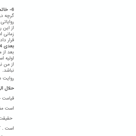
6- خاتمیت در روایات
گرچه در
روایاتی
از این 
زمانی ا
قرار داد
بعدی 24
اولیه ا
از من ن
نباشد.
روایت د
حلال ال
قیامت ح
است مفه
حقیقت ا
است . ک