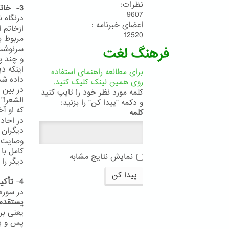
نظرات:
3- خاتم النبیین
9607
درنگاه 
اعضای خبرنامه :
ازخاتم 
12520
سرنوشت 
فرهنگ لغت
و چند پ
اینکه د
برای مطالعه راهنمای استفاده
داده شد
روی همین لینک کلیک کنید.
در بین 
کلمه مورد نظر خود را تایپ کنید
الشعرا"
و دکمه "پیدا کن" را بزنید:
که او آ
کلمه
دیگران 
وصایت ف
کامل با 
نمایش نتایج مشابه
دیگر را 
پیدا کن
4
-
تأکید
در سوره آعر
یستقدم
یعنی بر
پس و پ