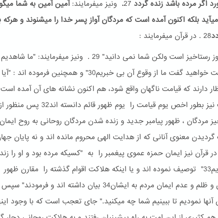
ورد اگر مرده باشد زنده گردد
27
.
ونیز میفرمایند:
آمین آمین به شما میگو
یآید بلکه اکنون آمده است که مردگان آواز پسر خدا را میشنوند و هرکه 
دد
28 . در قرآن میفرمایند :
"امروز روز رستاخیز است ولکن شما نمی دانید" 29 . ونیز میفرمایند: "ما 
روز قیامت خواهید گفت ما از وقوع آن بی خبریم30" و همچنین فرموده اند 
احادیث نیز بطور اخص یوم قیامت را یوم ظهور قائم دانس
یز مردگان ، ظهور پیامبر جدید و زنده شدن مردگان روحانی به روح ایما
گردیدن معنوی آنانی که از هدایت الهی محروم مانده اند و نه پایان جهان
در قرآن نیز ایمان حمزه عموی پیغمبر را به "کسیکه مرده بود و او را زند
گردانیدیم33" توصیف نموده اند و یا اینکه هلاکت اقوام گذشته را مقارن ظهور
پیامبران و ظلم و عدم ایمان مردم به ایشان34 بیان داشته اند و فرمودند
آنها نمودیم تا ببینیم شما چه میکنید." جای تعجب است که با وجود این
ز هم کثیری از این امت به راه پیشینیان رفتند و به هلاکت روحانی دچار گ