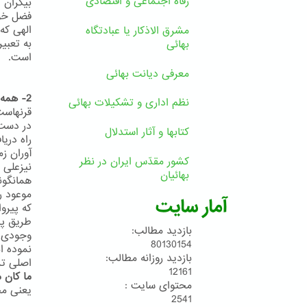
رفاه اجتماعی و اقتصادی
فضل خوی
مشرق الاذکار یا عبادتگاه
بهائی
است.
معرفی دیانت بهائی
2- همه دین خود را آخرین دین می دانند
نظم اداری و تشکیلات بهائی
قرنهاست
کتابها و آثار استدلال
راه دری
آوران زم
کشور مقدّس ایران در نظر
بهائیان
موعود ر
آمار سایت
که پیروا
طریق پی
بازدید مطالب:
80130154
نموده ا
بازدید روزانه مطالب:
اصلی ترین
12161
ما کان 
محتوای سایت :
یعنی مح
2541