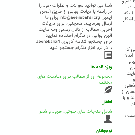
بیکران علم و حکمت یزدانی است و بدان معناست که خداوند هرآنچه در خزانه6 علم و
شما می توانید سوالات و نظرات خود را
مات
در رابطه با دیانت بهایی از طریق آدرس
یا اینکه
ایمیل info@aeenebahai.org برای ما
 آشکار
ارسال بفرمایید. همچنین برای دریافت
آخرین مطالب از کانال رسمی وب سایت
آئین بهایی در تلگرام استفاده نمایید.
برای جستجو شناسه کاربری aeenebahai1
را در نرم افزار تلگرام جستجو کنید.
ی که
در دست دارند و به استناد برداشتهای نا صوابی که از متون مقدس خویش نموده اند9
ام
ویژه نامه ها
ان
 نهایت
مجموعه ای از مطالب برای مناسبت های
 و
مختلف
ذهنی
سان از
د و با
اطفال
 توسط پیامبر نسخ گردیده13 گمان
شامل مناجات های صوتی، سرود و شعر
.
نوجوانان