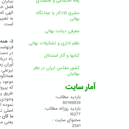
رفاه اجتماعی و اقتصادی
فضل خوی
مشرق الاذکار یا عبادتگاه
بهائی
است.
معرفی دیانت بهائی
2- همه دین خود را آخرین دین می دانند
نظم اداری و تشکیلات بهائی
قرنهاست
کتابها و آثار استدلال
راه دری
آوران زم
کشور مقدّس ایران در نظر
بهائیان
موعود ر
آمار سایت
که پیروا
طریق پی
بازدید مطالب:
80199839
نموده ا
بازدید روزانه مطالب:
اصلی ترین
16277
ما کان 
محتوای سایت :
یعنی مح
2541