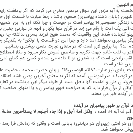
نخست به آیه مزبور این سوال درذهن مطرح می گردد که اگر برداشت رای
النبیین (پایان دهنده پیامبری) صحیح باشد ، ربط عبارت با قسمت اول جم
مربوط به زندگی خصوصی14 پیامبر است در چیست و چرا نکته ای به این اهم
آتی یک امت را رقم می زند در قرآن تنها یکبار و آنهم در عبارتی چنین ب
هلو گنجانده شده. این واقعیت که محمد هیچ فرزند پسری نداشته چه رب
یگر پیامبری نخواهد آمد دارد و چرا این دو قسمت با "ولکن" به یکدیگر ر
ه اند؟ بنا براین لازم است که در معنای عبارت تعمق بیشتری بنمائیم.
اعراب لقب خاتم جهت تکریم و شاخص نمودن بکار میرود و مثلا اصطلاح 
 لقب رایجی است که به شعرای توانا داده می شده و کسی هم گمان نمی 
خرین شاعر است.
در احادیث زیادی نیز عبارت "خاتم الوصیین15" از زبان حضرت محمد ، 
در توصیف امیرالمومنین آمده که اگر به معنای آخرین وصی باشد اعتقاد 
رزندان علی و امامت آنها باطل است. از طرف دیگر این برداشت در تعا
آیاتی از قرآن قرار دارد که به صراحت ظهور پیامبران و یا امتهای صاحب ک
در آینده خبر می دهند.
 قرآن بر ظهور پیامبران در آینده
اف آیه 34 آمده :
ولکل امة أجل و إذا جاء أجلهم لا یستأخرون ساعة و 
ون
ای هر امتی (پیروان هر دیانتی) پایانی است و وقتی که زمانش فرا رسد 
یش نخواهد شد.