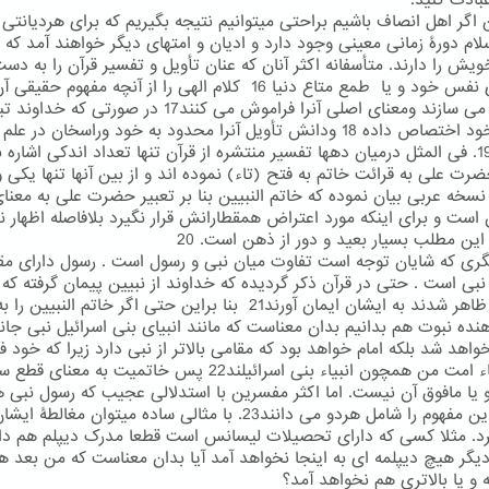
بادت کنید.
ن اگر اهل انصاف باشیم براحتی میتوانیم نتیجه بگیریم که برای هردیانتی ا
لام دورۀ زمانی معینی وجود دارد و ادیان و امتهای دیگر خواهند آمد که 
ویش را دارند. متأسفانه اکثر آنان که عنان تأویل و تفسیر قرآن را به دست
به هوای نفس خود و یا طمع متاع دنیا 16 کلام الهی را از آنچه مفهوم حق
منحرف می سازند ومعنای اصلی آنرا فراموش می کنند17 در صورتی که خد
آنرا به خود اختصاص داده 18 ودانش تأویل آنرا محدود به خود وراسخان در علم
دانسته19. فی المثل درمیان دهها تفسیر منتشره از قرآن تنها تعداد اندکی اشاره ب
رت علی به قرائت خاتم به فتح (تاء) نموده اند و از بین آنها تنها یکی و
نسخه عربی بیان نموده که خاتم النبیین بنا بر تعبیر حضرت علی به معنا
ن است و برای اینکه مورد اعتراض همقطارانش قرار نگیرد بلافاصله اظهار ن
 این مطلب بسیار بعید و دور از ذهن است. 20
گری که شایان توجه است تفاوت میان نبی و رسول است . رسول دارای مق
از نبی است . حتی در قرآن ذکر گردیده که خداوند از نبیین پیمان گرفته که
رسولان ظاهر شدند به ایشان ایمان آورند21 بنا براین حتی اگر خاتم النبیی
هنده نبوت هم بدانیم بدان معناست که مانند انبیای بنی اسرائیل نبی جا
اهد شد بلکه امام خواهد بود که مقامی بالاتر از نبی دارد زیرا که خود ف
اند علماء امت من همچون انبیاء بنی اسرائیلند22 پس خاتمیت به معنای
 یا مافوق آن نیست. اما اکثر مفسرین با استدلالی عجیب که رسول نبی 
هست این مفهوم را شامل هردو می دانند23. با مثالی ساده میتوان مغالطۀ ای
رد. مثلا کسی که دارای تحصیلات لیسانس است قطعا مدرک دیپلم هم دار
دیگر هیچ دیپلمه ای به اینجا نخواهد آمد آیا بدان معناست که من بعد ه
 و یا بالاتری هم نخواهد آمد؟