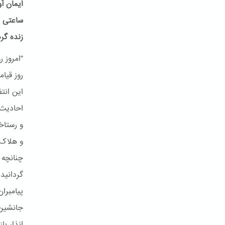
ایمان آ
ساعتی م
زنده گر
و رستاخ
و هلاک 
چنانچه 
جانشین 
انذار با