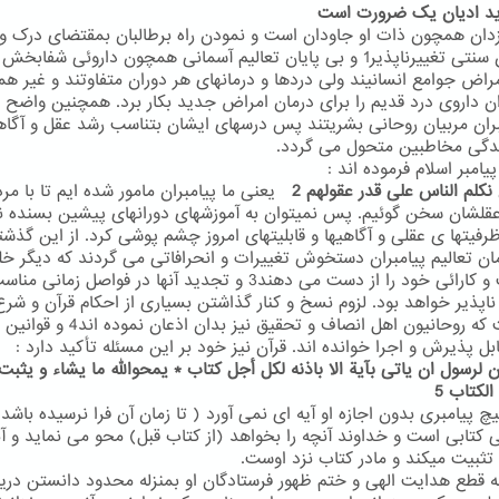
ان همچون ذات او جاودان است و نمودن راه برطالبان بمقتضای درک و
توانشان سنتی تغییرناپذیر1 و بی پایان تعالیم آسمانی همچون داروئی شفابخ
امراض جوامع انسانیند ولی دردها و درمانهای هر دوران متفاوتند و غیر ه
ن داروی درد قدیم را برای درمان امراض جدید بکار برد. همچنین واضح
بران مربیان روحانی بشریتند پس درسهای ایشان بتناسب رشد عقل و آگاه
دگی مخاطبین متحول می گردد.
یامبر اسلام فرموده اند :
 نکلم الناس علی قدر عقولهم 2
یعنی ما پیامبران مامور شده ایم تا با مرد
عقلشان سخن گوئیم. پس نمیتوان به آموزشهای دورانهای پیشین بسنده ن
ظرفیتها ی عقلی و آگاهیها و قابلیتهای امروز چشم پوشی کرد. از این گذشت
مان تعالیم پیامبران دستخوش تغییرات و انحرافاتی می گردند که دیگر خ
شفافیت و کارائی خود را از دست می دهند3 و تجدید آنها در فواصل زما
ناپذیر خواهد بود. لزوم نسخ و کنار گذاشتن بسیاری از احکام قرآن و شرع
امریست که روحانیون اهل انصاف و تحقیق نیز بدان ا
ابل پذیرش و اجرا خوانده اند. قرآن نیز خود بر این مسئله تأکید دارد :
ان لرسول ان یاتی بآیة الا باذنه لکل أجل کتاب * یمحوالله ما یشاء و یثبت
الکتاب 5
 پیامبری بدون اجازه او آیه ای نمی آورد ( تا زمان آن فرا نرسیده باشد)
ی کتابی است و خداوند آنچه را بخواهد (از کتاب قبل) محو می نماید و آن
تثبیت میکند و مادر کتاب نزد اوست.
به قطع هدایت الهی و ختم ظهور فرستادگان او بمنزله محدود دانستن دری