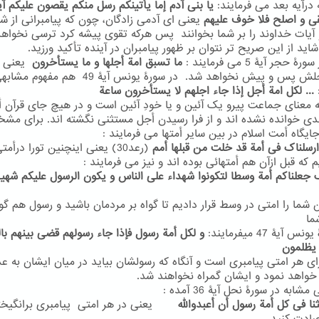
 درآیه بعد می فرمایند:
یا بنی آدم
إما یأتینکم رسل منکم یقصون علیکم آی
ی و اصلح فلا خوف علیهم
یعنی ای آدمی زادگان، چون که پیامبرانی از شم
و آیات خداوند را بر شما بخوانند پس هرکه تقوی پیشه کرد ترسی نخواه
ید از این صریح تر نتوان بر ظهور پیامبران در آینده تأکید ورزید.
ۀ حجر آیۀ 5 می فرمایند :
ما تسبق امة أجلها و ما یستأخرون
یعنی 
امتی اجلش پس و پیش نخواهد شد. در سورۀ یونس آیۀ 49 هم 
... لکل امة أجل إذا جاء اجلهم لا یستأخرون ساعة
به معنای جماعت پیرو یک آئین و یا خودِ آئین است و در هیچ جای قرآن أ
بدی خوانده نشده اند و از فرا رسیدن أجل مستثنی نگشته اند. برای م
ایگاه أمت اسلام در بین سایر أمتها می فرمایند :
رسلناک فی أمة قد خلت من قبلها أمم
(رعد30) یعنی اینچنین تورا درأمت
 که قبل ازآن هم أمتهائی بوده اند و نیز می فرمایند :
 جعلناکم أمة وسطا لتکونوا شهداء علی الناس و یکون الرسول علیکم شهی
 شما را امتی در وسط قرار دادیم تا گواه بر مردمان باشید و رسول هم گوا
ما
 آیۀ 47 میفرمایند:
و لکل أمة رسول فإذا جاء رسولهم قضی بینهم ب
 یظلمون
ای هر امتی پیامبری است و آنگاه که رسولشان بیاید در میان ایشان به ع
واهد نمود و ایشان گمراه نخواهند شد.
ابه در سورۀ نحل آیۀ 36 آمده :
ثنا فی کل أمة رسول أن أعبدوالله
یعنی در هر امتی پیامبری برانگیخت