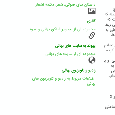
داستان های صوتی، شعر، دکلمه اشعار
ج
له که
ییت که
گالری
ی ربط
مجموعه ای از تصاویر اماکن بهائی و غیره
طی به
بط
"خاتم
پیوند به سایت های بهائی
کرده
مجموعه ای از سایت های بهائی
حضرت علی و یا
به
رادیو و تلویزیون بهائی
رض
تاب
اطلاعات مربوط به رادیو و تلویزیون های
بهائی
لا
ساعتی