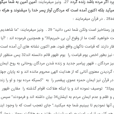
ورد اگر مرده باشد زنده گردد
27
.
ونیز میفرمایند:
آمین آمین به شما میگو
یآید بلکه اکنون آمده است که مردگان آواز پسر خدا را میشنوند و هرکه 
دد
28 . در قرآن میفرمایند :
"امروز روز رستاخیز است ولکن شما نمی دانید" 29 . ونیز میفرمایند: "ما 
روز قیامت خواهید گفت ما از وقوع آن بی خبریم30" و همچنین فرموده اند 
احادیث نیز بطور اخص یوم قیامت را یوم ظهور قائم دانس
یز مردگان ، ظهور پیامبر جدید و زنده شدن مردگان روحانی به روح ایما
گردیدن معنوی آنانی که از هدایت الهی محروم مانده اند و نه پایان جهان
در قرآن نیز ایمان حمزه عموی پیغمبر را به "کسیکه مرده بود و او را زند
گردانیدیم33" توصیف نموده اند و یا اینکه هلاکت اقوام گذشته را مقارن ظهور
پیامبران و ظلم و عدم ایمان مردم به ایشان34 بیان داشته اند و فرمودند
آنها نمودیم تا ببینیم شما چه میکنید." جای تعجب است که با وجود این
ز هم کثیری از این امت به راه پیشینیان رفتند و به هلاکت روحانی دچار گ