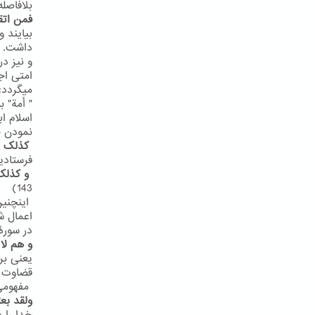
بلافاصله
فمن اتق
بیایند 
داشت. شا
و نیز در سور
میگردد:
" أمة" 
اسلام ا
نمودن ج
کذلک ا
فرستادیم
و کذلک
143)
اینچنین
اعمال ش
در سورۀ یونس
و هم لا
یعنی بر
قضاوت خ
مفهومی مش
ولقد بع