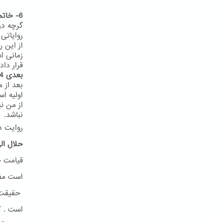
6- خاتمیت در روایات
گرچه در
روایاتی
از این 
زمانی ا
قرار داد
بعدی 24
اولیه ا
از من ن
نباشد.
روایت د
حلال ال
قیامت ح
است مفه
حقیقت ا
است . ک