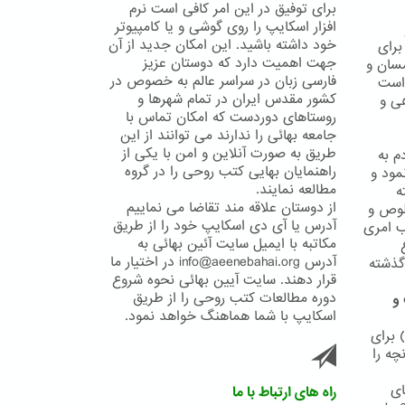
برای توفیق در این امر کافی است نرم
افزار اسکایپ را روی گوشی و یا کامپیوتر
خود داشته باشید. این امکان جدید از آن
ش برای
جهت اهمیت دارد که دوستان عزیز
مسان و
فارسی زبان در سراسر عالم به خصوص در
 است
کشور مقدس ایران در تمام شهرها و
ی و
روستاهای دوردست که امکان تماس با
جامعه بهائی را ندارند می توانند از این
طریق به صورت آنلاین و امن با یکی از
م به
راهنمایان بهایی کتب روحی را در گروه
مود و
مطالعه نمایند.
ه
از دوستان علاقه مند تقاضا می نماییم
لوص و
آدرس یا آی دی اسکایپ خود را از طریق
نی مناسب امری
مکاتبه با ایمیل سایت آئین بهائی به
آدرس info@aeenebahai.org در اختیار ما
ذعان نموده اند4 و قوانین گذشته
قرار دهند. سایت آیین بهائی نحوه شروع
دوره مطالعات کتب روحی را از طریق
 و
اسکایپ با شما هماهنگ خواهد نمود.
 برای
چه را
ای
راه های ارتباط با ما