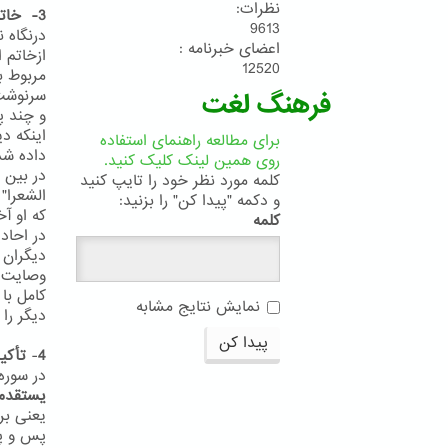
نظرات:
3- خاتم النبیین
9613
درنگاه 
اعضای خبرنامه :
ازخاتم 
12520
سرنوشت 
فرهنگ لغت
و چند پ
اینکه د
برای مطالعه راهنمای استفاده
داده شد
روی همین لینک کلیک کنید.
در بین 
کلمه مورد نظر خود را تایپ کنید
الشعرا"
و دکمه "پیدا کن" را بزنید:
که او آ
کلمه
دیگران 
وصایت ف
کامل با 
نمایش نتایج مشابه
دیگر را 
پیدا کن
4
-
تأکید
در سوره آعر
یستقدم
یعنی بر
پس و پ