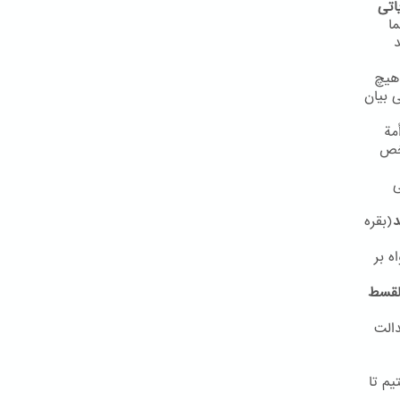
اتی
ا
د
هیچ
مفهوم مشابهی بیان
مة
شخص
ی
د
(بقره
ه بر
القسط
دالت
یم تا