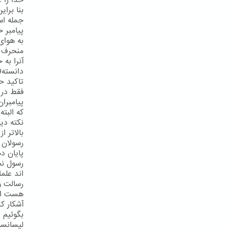
خدا را ع
بنا برای
جمله اس
پیامبر خ
تاکید حض
فقط در 
پیامبرا
که البته
نکته دی
بالاتر 
پایان د
رسول نخو
رسالت و
آشکار ک
بگوئیم 
لیسانسه