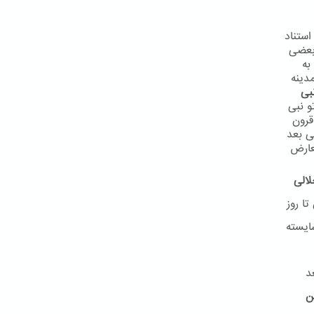
استناد
 بعضی
به
دینه
بی
و نبی
 در قرون
ی بعد
عارض
لالی
ا روز
ایسته
د
ن