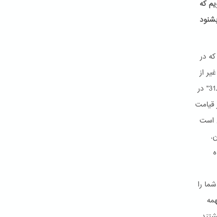
یم که
بشنود
شاهدیم که در
: "آیا غیر از
این انتظار دارند که قیامت ناگهان واقع شود، هم اکنون نشانه های آن آمده است.31" در
ته اند32 پس منظور از قیامت
ن است
.
ه
" سپس شما را
همه
شتند.