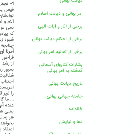
دیانت بهائی
1- تجدید ادیان یک ضرورت است
فیض یزد
امر بهائی و دیانت اسلام
آلام و 
برخی از آثار و آیات الهی
نمی توا
که پیام
برخی از احکام دیانت بهائی
شیوه زن
چنانچه پ
أمرنا ان
برخی از تعالیم امر بهائی
فراخور 
از رشد 
بشارات کتابهای آسمانی
بمرور ز
گذشته به امر بهائی
اجتناب 
تاریخ دیانت بهائی
را غیر ق
جامعه جهانی بهائی
... ما ک
عنده أم 
خانواده
یعنی هیچ
هر زمان
دعا و نیایش
بخواهد 
اعتقاد 