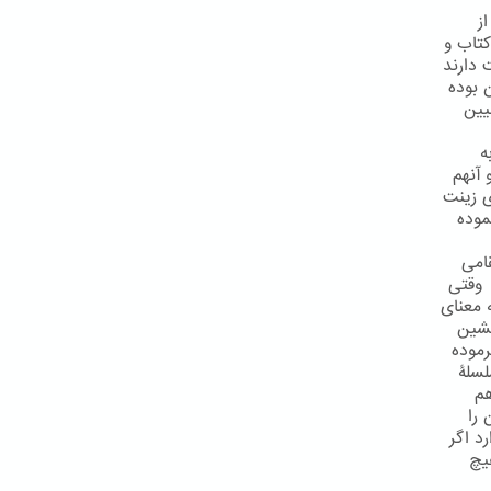
ز
کتاب و
 دارند
یقی آن بوده
اوند تبیین
ه
 آنهم
ی زینت
موده
امی
 وقتی
ن را به معنای
نشین
رموده
 قطع سلسلۀ
هم
شان را
د اگر
یچ