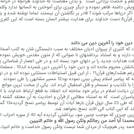
ش داشته ظاهر نموده و دیگر چیزی برای آموختن به انسانها ندارد وکل
الهی که اگر دریاها مرکب شوند7 قادر بر نگاشتن آن نیستند تماما نوشته شده و 
به تعبیر قرآن8 دست خداوند برای هدایت بیشتر انسان بسته است که این کفری
 که کثیری از پیروان ادیان مختلف به سبب دلبستگی شان به کتب آسمان
افت هدایات جدید را بر دلهای خود بسته اند و در طی اعصار از شناسائی پی
انشان محروم مانده اند و دین خود را آخرین دین شمرده اند10 .
مسلمان
نیزعلی رغم هشدارهای قرآن11 ، از این قبیل استنباطات مستثنی نبوده اند و در
همانگونه که پیامبر اسلام پیش بینی نموده بود12 مسیر مشابهی را طی نمودند
ا با تکذیب و تمسخر و قتل استقبال کرده اند. یکی از سخت ترین موانع 
ن دیانت اسلام در برابر خود ساخته اند اعتقاد به قطع ارتباط خداوند با ان
امبران است که به استناد مطالبی از قرآن و احادیث به آن معتقد گشته ان
وجودی که طی 23 سال نزول قرآن بارها آیات آن
ند که این کتاب الی الابد نسخ نخواهد شد.
 چیزی که موجب چنین سوء برداشتی گردیده آیه 40 از سوره احزاب است :
محمدا أبا أحد من رجالکم ولکن رسول الله و خاتم النبیین
مد پدر هیچیک از مردان شما نیست ولکن رسول خداست و خاتم انبیاء 