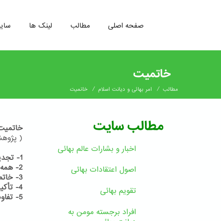
صفحه اصلی
مطالب
لینک ها
سای
رفتن
به
خاتمیت
محتوای
اصلی
/
/
مطالب
امر بهائی و دیانت اسلام
خاتمیت
مطالب سایت
خاتمیت
( پژوهشی
اخبار و بشارات عالم بهائى
1- تجدید ادیان یک ضرورت
2- همه دین خود را آخرین دین می دانند
اصول اعتقادات بهائی
3- خاتم النبیین
4- تأکید قرآن بر ظهور پیامبران در آینده
تقویم بهائی
5- تفاوت میان نبی و رسول
افراد برجسته مومن به