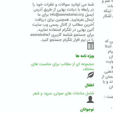
بیکران علم و حکمت یزدانی است و بدان معناست که خداوند هرآنچه در خزانه6 علم و
شما می توانید سوالات و نظرات خود را
مات
در رابطه با دیانت بهایی از طریق آدرس
یا اینکه
ایمیل info@aeenebahai.org برای ما
 آشکار
ارسال بفرمایید. همچنین برای دریافت
آخرین مطالب از کانال رسمی وب سایت
آئین بهایی در تلگرام استفاده نمایید.
برای جستجو شناسه کاربری aeenebahai1
را در نرم افزار تلگرام جستجو کنید.
ی که
در دست دارند و به استناد برداشتهای نا صوابی که از متون مقدس خویش نموده اند9
ام
ویژه نامه ها
ان
 نهایت
مجموعه ای از مطالب برای مناسبت های
 و
مختلف
ذهنی
سان از
د و با
اطفال
 توسط پیامبر نسخ گردیده13 گمان
شامل مناجات های صوتی، سرود و شعر
.
نوجوانان