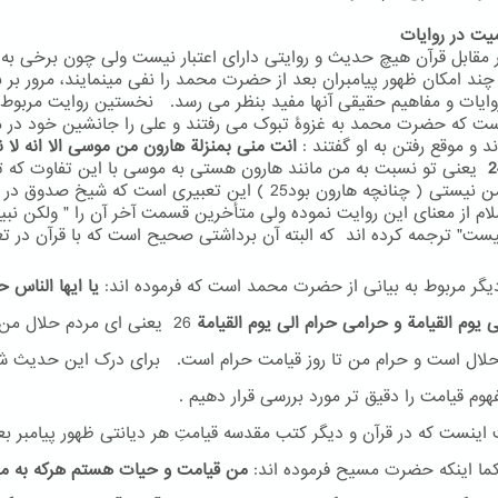
 مقابل قرآن هیچ حدیث و روایتی دارای اعتبار نیست ولی چون برخی به 
 چند امکان ظهور پیامبران بعد از حضرت محمد را نفی مینمایند، مرور بر
روایات و مفاهیم حقیقی آنها مفید بنظر می رسد. نخستین روایت مربوط 
ست که حضرت محمد به غزوۀ تبوک می رفتند و علی را جانشین خود در م
ند و موقع رفتن به او گفتند :
انت منی بمنزلة هارون من موسی الا انه لا ن
یعنی تو نسبت به من مانند هارون هستی به موسی با این تفاوت که ت
بعد از من نیستی ( چنانچه هارون بود25 ) این تعبیری است که شیخ صدوق
سلام از معنای این روایت نموده ولی متأخرین قسمت آخر آن را " ولکن نبی
یست" ترجمه کرده اند که البته آن برداشتی صحیح است که با قرآن در ت
یگر مربوط به بیانی از حضرت محمد است که فرموده اند:
یا ایها الناس ح
ی یوم القیامة و حرامی حرام الی یوم القیامة
26
یعنی ای مردم حلال من ت
لال است و حرام من تا روز قیامت حرام است. برای درک این حدیث ش
وم قیامت را دقیق تر مورد بررسی قرار دهیم .
ینست که در قرآن و دیگر کتب مقدسه قیامتِ هر دیانتی ظهور پیامبر بع
ما اینکه حضرت مسیح فرموده اند:
من قیامت و حیات هستم هرکه به م