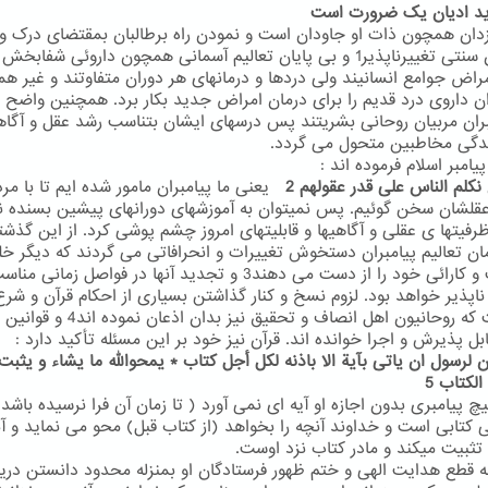
ان همچون ذات او جاودان است و نمودن راه برطالبان بمقتضای درک و
توانشان سنتی تغییرناپذیر1 و بی پایان تعالیم آسمانی همچون داروئی شفابخ
امراض جوامع انسانیند ولی دردها و درمانهای هر دوران متفاوتند و غیر ه
ن داروی درد قدیم را برای درمان امراض جدید بکار برد. همچنین واضح
بران مربیان روحانی بشریتند پس درسهای ایشان بتناسب رشد عقل و آگاه
دگی مخاطبین متحول می گردد.
یامبر اسلام فرموده اند :
 نکلم الناس علی قدر عقولهم 2
یعنی ما پیامبران مامور شده ایم تا با مرد
عقلشان سخن گوئیم. پس نمیتوان به آموزشهای دورانهای پیشین بسنده ن
ظرفیتها ی عقلی و آگاهیها و قابلیتهای امروز چشم پوشی کرد. از این گذشت
مان تعالیم پیامبران دستخوش تغییرات و انحرافاتی می گردند که دیگر خ
شفافیت و کارائی خود را از دست می دهند3 و تجدید آنها در فواصل زما
ناپذیر خواهد بود. لزوم نسخ و کنار گذاشتن بسیاری از احکام قرآن و شرع
امریست که روحانیون اهل انصاف و تحقیق نیز بدان ا
ابل پذیرش و اجرا خوانده اند. قرآن نیز خود بر این مسئله تأکید دارد :
ان لرسول ان یاتی بآیة الا باذنه لکل أجل کتاب * یمحوالله ما یشاء و یثبت
الکتاب 5
 پیامبری بدون اجازه او آیه ای نمی آورد ( تا زمان آن فرا نرسیده باشد)
ی کتابی است و خداوند آنچه را بخواهد (از کتاب قبل) محو می نماید و آن
تثبیت میکند و مادر کتاب نزد اوست.
به قطع هدایت الهی و ختم ظهور فرستادگان او بمنزله محدود دانستن دری