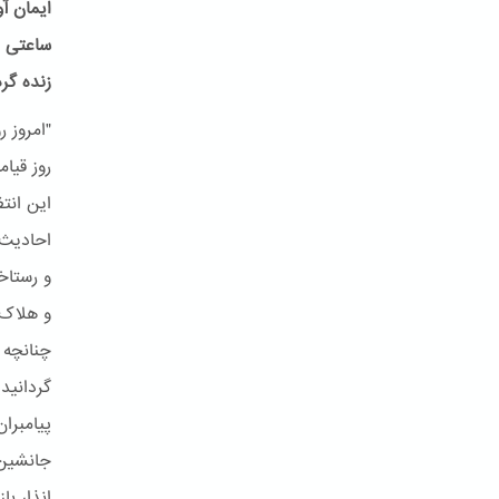
ایمان آ
ساعتی م
زنده گر
و رستاخ
و هلاک 
چنانچه 
جانشین 
انذار با