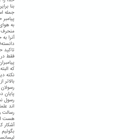
خدا را ع
بنا برای
جمله اس
پیامبر خ
تاکید حض
فقط در 
پیامبرا
که البته
نکته دی
بالاتر 
پایان د
رسول نخو
رسالت و
آشکار ک
بگوئیم 
لیسانسه