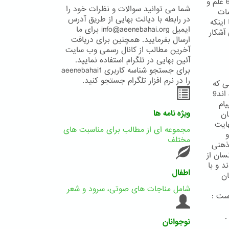
بیکران علم و حکمت یزدانی است و بدان معناست که خداوند هرآنچه در خزانه6 علم و
شما می توانید سوالات و نظرات خود را
مات
در رابطه با دیانت بهایی از طریق آدرس
یا اینکه
ایمیل info@aeenebahai.org برای ما
 آشکار
ارسال بفرمایید. همچنین برای دریافت
آخرین مطالب از کانال رسمی وب سایت
آئین بهایی در تلگرام استفاده نمایید.
برای جستجو شناسه کاربری aeenebahai1
را در نرم افزار تلگرام جستجو کنید.
ی که
در دست دارند و به استناد برداشتهای نا صوابی که از متون مقدس خویش نموده اند9
ام
ویژه نامه ها
ان
 نهایت
مجموعه ای از مطالب برای مناسبت های
 و
مختلف
ذهنی
سان از
د و با
اطفال
 توسط پیامبر نسخ گردیده13 گمان
شامل مناجات های صوتی، سرود و شعر
.
نوجوانان