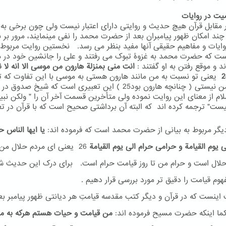
 مقابل قرآن هیچ حدیث و روایتی دارای اعتبار نیست ولی چون برخی به 
 چند امکان ظهور پیامبران بعد از حضرت محمد را نفی مینمایند، مرور بر
روایات و مفاهیم حقیقی آنها مفید بنظر می رسد. نخستین روایت مربوط 
ست که حضرت محمد به غزوۀ تبوک می رفتند و علی را جانشین خود در م
ند و موقع رفتن به او گفتند :
انت منی بمنزلة هارون من موسی الا انه لا ن
یعنی تو نسبت به من مانند هارون هستی به موسی با این تفاوت که ت
بعد از من نیستی ( چنانچه هارون بود25 ) این تعبیری است که شیخ صدوق
سلام از معنای این روایت نموده ولی متأخرین قسمت آخر آن را " ولکن نبی
یست" ترجمه کرده اند که البته آن برداشتی صحیح است که با قرآن در ت
یگر مربوط به بیانی از حضرت محمد است که فرموده اند:
یا ایها الناس ح
ی یوم القیامة و حرامی حرام الی یوم القیامة
26
یعنی ای مردم حلال من ت
لال است و حرام من تا روز قیامت حرام است. برای درک این حدیث ش
وم قیامت را دقیق تر مورد بررسی قرار دهیم .
ینست که در قرآن و دیگر کتب مقدسه قیامتِ هر دیانتی ظهور پیامبر بع
ما اینکه حضرت مسیح فرموده اند:
من قیامت و حیات هستم هرکه به م