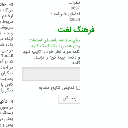
نظرات:
3- خاتم النبیین
9607
درنگاه 
اعضای خبرنامه :
ازخاتم 
12520
سرنوشت 
فرهنگ لغت
و چند پ
اینکه د
برای مطالعه راهنمای استفاده
داده شد
روی همین لینک کلیک کنید.
در بین 
کلمه مورد نظر خود را تایپ کنید
الشعرا"
و دکمه "پیدا کن" را بزنید:
که او آ
کلمه
دیگران 
وصایت ف
کامل با 
نمایش نتایج مشابه
دیگر را 
پیدا کن
4
-
تأکید
در سوره آعر
یستقدم
یعنی بر
پس و پ