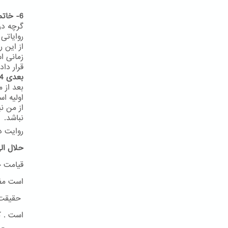
6- خاتمیت در روایات
گرچه در
روایاتی
از این 
زمانی ا
قرار داد
بعدی 24
اولیه ا
از من ن
نباشد.
روایت د
حلال ال
قیامت ح
است مفه
حقیقت ا
است . ک