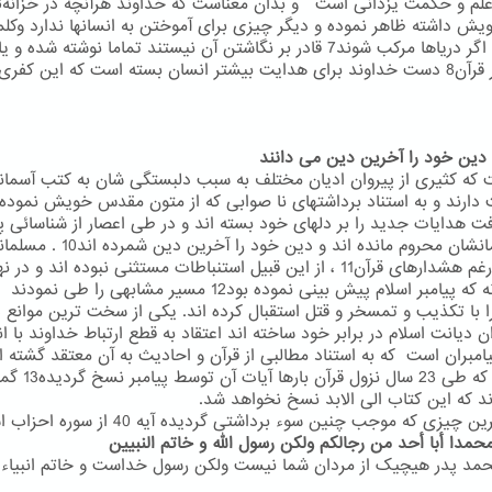
ش داشته ظاهر نموده و دیگر چیزی برای آموختن به انسانها ندارد وکل
الهی که اگر دریاها مرکب شوند7 قادر بر نگاشتن آن نیستند تماما نوشته شده و 
به تعبیر قرآن8 دست خداوند برای هدایت بیشتر انسان بسته است که این کفری
 که کثیری از پیروان ادیان مختلف به سبب دلبستگی شان به کتب آسمان
افت هدایات جدید را بر دلهای خود بسته اند و در طی اعصار از شناسائی پی
انشان محروم مانده اند و دین خود را آخرین دین شمرده اند10 .
مسلمان
نیزعلی رغم هشدارهای قرآن11 ، از این قبیل استنباطات مستثنی نبوده اند و در
همانگونه که پیامبر اسلام پیش بینی نموده بود12 مسیر مشابهی را طی نمودند
ا با تکذیب و تمسخر و قتل استقبال کرده اند. یکی از سخت ترین موانع 
ن دیانت اسلام در برابر خود ساخته اند اعتقاد به قطع ارتباط خداوند با ان
امبران است که به استناد مطالبی از قرآن و احادیث به آن معتقد گشته ان
وجودی که طی 23 سال نزول قرآن بارها آیات آن
ند که این کتاب الی الابد نسخ نخواهد شد.
 چیزی که موجب چنین سوء برداشتی گردیده آیه 40 از سوره احزاب است :
محمدا أبا أحد من رجالکم ولکن رسول الله و خاتم النبیین
مد پدر هیچیک از مردان شما نیست ولکن رسول خداست و خاتم انبیاء 