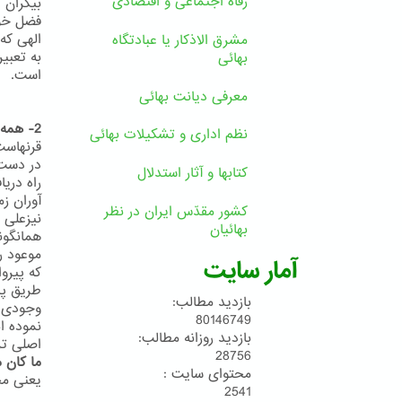
رفاه اجتماعی و اقتصادی
فضل خوی
مشرق الاذکار یا عبادتگاه
بهائی
است.
معرفی دیانت بهائی
2- همه دین خود را آخرین دین می دانند
نظم اداری و تشکیلات بهائی
قرنهاست
کتابها و آثار استدلال
راه دری
آوران زم
کشور مقدّس ایران در نظر
بهائیان
موعود ر
آمار سایت
که پیروا
طریق پی
بازدید مطالب:
80146749
نموده ا
بازدید روزانه مطالب:
اصلی ترین
28756
ما کان 
محتوای سایت :
یعنی مح
2541