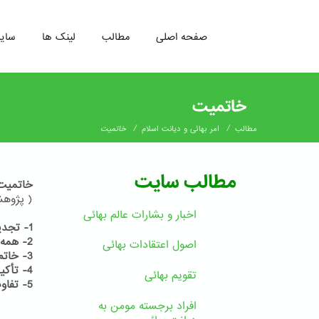
صفحه اصلی
مطالب
لینک ها
سای
رفتن
به
خاتمیت
محتوای
اصلی
/
/
مطالب
امر بهائی و دیانت اسلام
خاتمیت
مطالب سایت
خاتمیت
( پژوهشی
اخبار و بشارات عالم بهائى
1- تجدید ادیان یک ضرورت
2- همه دین خود را آخرین دین می دانند
اصول اعتقادات بهائی
3- خاتم النبیین
4- تأکید قرآن بر ظهور پیامبران در آینده
تقویم بهائی
5- تفاوت میان نبی و رسول
افراد برجسته مومن به