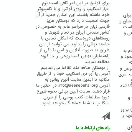
برای توفیق در این امر کافی است نرم
افزار اسکایپ را روی گوشی و یا کامپیوتر
خود داشته باشید. این امکان جدید از آن
ش برای
جهت اهمیت دارد که دوستان عزیز
مسان و
فارسی زبان در سراسر عالم به خصوص در
 است
کشور مقدس ایران در تمام شهرها و
ی و
روستاهای دوردست که امکان تماس با
جامعه بهائی را ندارند می توانند از این
طریق به صورت آنلاین و امن با یکی از
م به
راهنمایان بهایی کتب روحی را در گروه
مود و
مطالعه نمایند.
ه
از دوستان علاقه مند تقاضا می نماییم
لوص و
آدرس یا آی دی اسکایپ خود را از طریق
نی مناسب امری
مکاتبه با ایمیل سایت آئین بهائی به
آدرس info@aeenebahai.org در اختیار ما
ذعان نموده اند4 و قوانین گذشته
قرار دهند. سایت آیین بهائی نحوه شروع
دوره مطالعات کتب روحی را از طریق
 و
اسکایپ با شما هماهنگ خواهد نمود.
 برای
چه را
ای
راه های ارتباط با ما