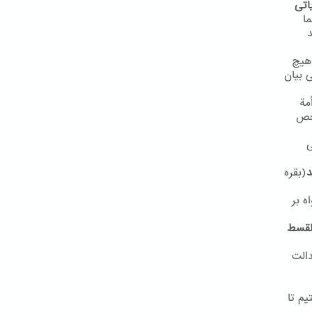
اتی
ا
د
هیچ
مفهوم مشابهی بیان
مة
شخص
ی
د
(بقره
ه بر
القسط
دالت
یم تا