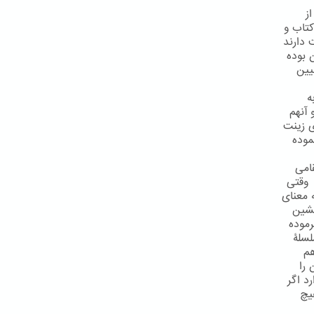
ز
کتاب و
 دارند
یقی آن بوده
اوند تبیین
ه
 آنهم
ی زینت
موده
امی
 وقتی
ن را به معنای
نشین
رموده
 قطع سلسلۀ
هم
شان را
د اگر
یچ