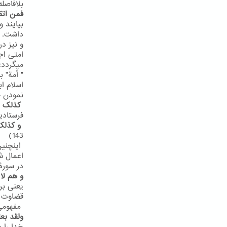
بلافاصله
فمن اتق
بیایند 
داشت. شا
و نیز در سور
میگردد:
" أمة" 
اسلام ا
نمودن ج
کذلک ا
فرستادیم
و کذلک
143)
اینچنین
اعمال ش
در سورۀ یونس
و هم لا
یعنی بر
قضاوت خ
مفهومی مش
ولقد بع