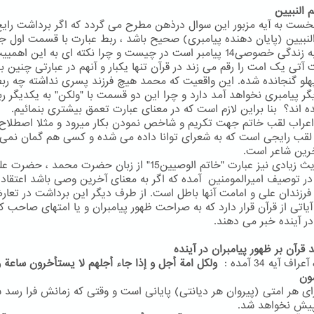
نخست به آیه مزبور این سوال درذهن مطرح می گردد که اگر برداشت رای
النبیین (پایان دهنده پیامبری) صحیح باشد ، ربط عبارت با قسمت اول جم
مربوط به زندگی خصوصی14 پیامبر است در چیست و چرا نکته ای به این اهم
آتی یک امت را رقم می زند در قرآن تنها یکبار و آنهم در عبارتی چنین ب
هلو گنجانده شده. این واقعیت که محمد هیچ فرزند پسری نداشته چه رب
یگر پیامبری نخواهد آمد دارد و چرا این دو قسمت با "ولکن" به یکدیگر ر
ه اند؟ بنا براین لازم است که در معنای عبارت تعمق بیشتری بنمائیم.
اعراب لقب خاتم جهت تکریم و شاخص نمودن بکار میرود و مثلا اصطلاح 
 لقب رایجی است که به شعرای توانا داده می شده و کسی هم گمان نمی 
خرین شاعر است.
در احادیث زیادی نیز عبارت "خاتم الوصیین15" از زبان حضرت محمد ، 
در توصیف امیرالمومنین آمده که اگر به معنای آخرین وصی باشد اعتقاد 
رزندان علی و امامت آنها باطل است. از طرف دیگر این برداشت در تعا
آیاتی از قرآن قرار دارد که به صراحت ظهور پیامبران و یا امتهای صاحب ک
در آینده خبر می دهند.
 قرآن بر ظهور پیامبران در آینده
اف آیه 34 آمده :
ولکل امة أجل و إذا جاء أجلهم لا یستأخرون ساعة و 
ون
ای هر امتی (پیروان هر دیانتی) پایانی است و وقتی که زمانش فرا رسد 
یش نخواهد شد.