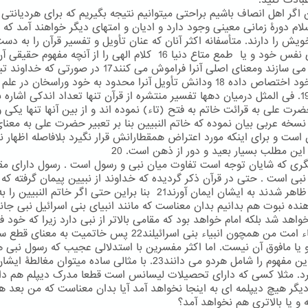
بادت کنید.
ن اگر اهل انصاف باشیم براحتی میتوانیم نتیجه بگیریم که برای هردیانتی ا
لام دورۀ زمانی معینی وجود دارد و ادیان و امتهای دیگر خواهند آمد که 
ویش را دارند. متأسفانه اکثر آنان که عنان تأویل و تفسیر قرآن را به دست
به هوای نفس خود و یا طمع متاع دنیا 16 کلام الهی را از آنچه مفهوم حق
منحرف می سازند ومعنای اصلی آنرا فراموش می کنند17 در صورتی که خد
آنرا به خود اختصاص داده 18 ودانش تأویل آنرا محدود به خود وراسخان در علم
دانسته19. فی المثل درمیان دهها تفسیر منتشره از قرآن تنها تعداد اندکی اشاره ب
رت علی به قرائت خاتم به فتح (تاء) نموده اند و از بین آنها تنها یکی و
نسخه عربی بیان نموده که خاتم النبیین بنا بر تعبیر حضرت علی به معنا
ن است و برای اینکه مورد اعتراض همقطارانش قرار نگیرد بلافاصله اظهار ن
 این مطلب بسیار بعید و دور از ذهن است. 20
گری که شایان توجه است تفاوت میان نبی و رسول است . رسول دارای مق
از نبی است . حتی در قرآن ذکر گردیده که خداوند از نبیین پیمان گرفته که
رسولان ظاهر شدند به ایشان ایمان آورند21 بنا براین حتی اگر خاتم النبیی
هنده نبوت هم بدانیم بدان معناست که مانند انبیای بنی اسرائیل نبی جا
اهد شد بلکه امام خواهد بود که مقامی بالاتر از نبی دارد زیرا که خود ف
اند علماء امت من همچون انبیاء بنی اسرائیلند22 پس خاتمیت به معنای
 یا مافوق آن نیست. اما اکثر مفسرین با استدلالی عجیب که رسول نبی 
هست این مفهوم را شامل هردو می دانند23. با مثالی ساده میتوان مغالطۀ ای
رد. مثلا کسی که دارای تحصیلات لیسانس است قطعا مدرک دیپلم هم دار
دیگر هیچ دیپلمه ای به اینجا نخواهد آمد آیا بدان معناست که من بعد ه
 و یا بالاتری هم نخواهد آمد؟