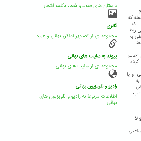
داستان های صوتی، شعر، دکلمه اشعار
ج
له که
ییت که
گالری
ی ربط
مجموعه ای از تصاویر اماکن بهائی و غیره
طی به
بط
"خاتم
پیوند به سایت های بهائی
کرده
مجموعه ای از سایت های بهائی
حضرت علی و یا
به
رادیو و تلویزیون بهائی
رض
تاب
اطلاعات مربوط به رادیو و تلویزیون های
بهائی
لا
ساعتی