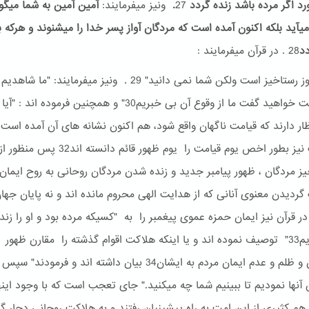
ورد اگر مرده باشد زنده گردد
27
.
ونیز میفرمایند:
آمین آمین به شما میگو
یآید بلکه اکنون آمده است که مردگان آواز پسر خدا را میشنوند و هرکه 
دد
28 . در قرآن میفرمایند :
"امروز روز رستاخیز است ولکن شما نمی دانید" 29 . ونیز میفرمایند: "ما 
روز قیامت خواهید گفت ما از وقوع آن بی خبریم30" و همچنین فرموده اند 
احادیث نیز بطور اخص یوم قیامت را یوم ظهور قائم دانس
یز مردگان ، ظهور پیامبر جدید و زنده شدن مردگان روحانی به روح ایما
گردیدن معنوی آنانی که از هدایت الهی محروم مانده اند و نه پایان جهان
در قرآن نیز ایمان حمزه عموی پیغمبر را به "کسیکه مرده بود و او را زند
گردانیدیم33" توصیف نموده اند و یا اینکه هلاکت اقوام گذشته را مقارن ظهور
پیامبران و ظلم و عدم ایمان مردم به ایشان34 بیان داشته اند و فرمودند
آنها نمودیم تا ببینیم شما چه میکنید." جای تعجب است که با وجود این
ز هم کثیری از این امت به راه پیشینیان رفتند و به هلاکت روحانی دچار گ