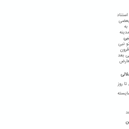
استناد
 بعضی
به
دینه
بی
و نبی
 در قرون
ی بعد
عارض
لالی
ا روز
ایسته
د
ن