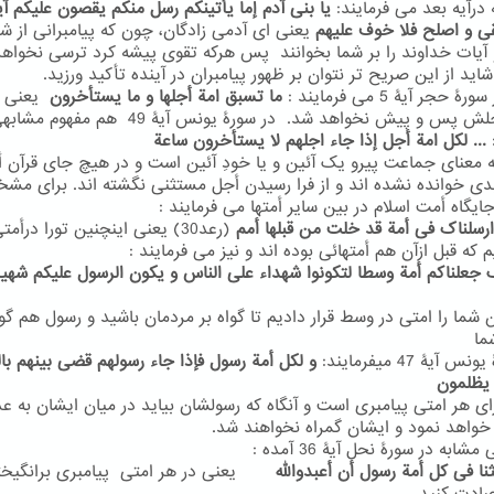
 درآیه بعد می فرمایند:
یا بنی آدم
إما یأتینکم رسل منکم یقصون علیکم آی
ی و اصلح فلا خوف علیهم
یعنی ای آدمی زادگان، چون که پیامبرانی از شم
و آیات خداوند را بر شما بخوانند پس هرکه تقوی پیشه کرد ترسی نخواه
ید از این صریح تر نتوان بر ظهور پیامبران در آینده تأکید ورزید.
ۀ حجر آیۀ 5 می فرمایند :
ما تسبق امة أجلها و ما یستأخرون
یعنی 
امتی اجلش پس و پیش نخواهد شد. در سورۀ یونس آیۀ 49 هم 
... لکل امة أجل إذا جاء اجلهم لا یستأخرون ساعة
به معنای جماعت پیرو یک آئین و یا خودِ آئین است و در هیچ جای قرآن أ
بدی خوانده نشده اند و از فرا رسیدن أجل مستثنی نگشته اند. برای م
ایگاه أمت اسلام در بین سایر أمتها می فرمایند :
رسلناک فی أمة قد خلت من قبلها أمم
(رعد30) یعنی اینچنین تورا درأمت
 که قبل ازآن هم أمتهائی بوده اند و نیز می فرمایند :
 جعلناکم أمة وسطا لتکونوا شهداء علی الناس و یکون الرسول علیکم شهی
 شما را امتی در وسط قرار دادیم تا گواه بر مردمان باشید و رسول هم گوا
ما
 آیۀ 47 میفرمایند:
و لکل أمة رسول فإذا جاء رسولهم قضی بینهم ب
 یظلمون
ای هر امتی پیامبری است و آنگاه که رسولشان بیاید در میان ایشان به ع
واهد نمود و ایشان گمراه نخواهند شد.
ابه در سورۀ نحل آیۀ 36 آمده :
ثنا فی کل أمة رسول أن أعبدوالله
یعنی در هر امتی پیامبری برانگیخت