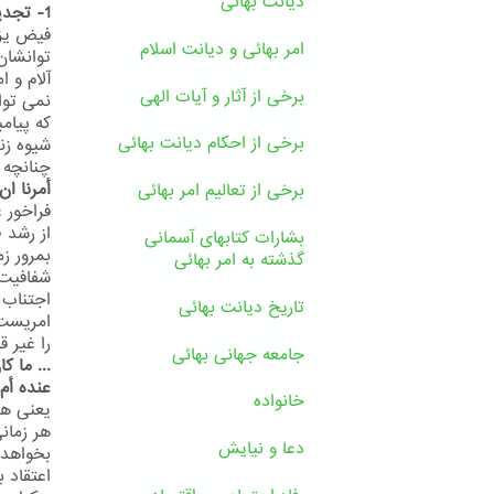
دیانت بهائی
1- تجدید ادیان یک ضرورت است
فیض یزد
امر بهائی و دیانت اسلام
آلام و 
برخی از آثار و آیات الهی
نمی توا
که پیام
برخی از احکام دیانت بهائی
شیوه زن
چنانچه پ
أمرنا ان
برخی از تعالیم امر بهائی
فراخور 
از رشد 
بشارات کتابهای آسمانی
بمرور ز
گذشته به امر بهائی
اجتناب 
تاریخ دیانت بهائی
را غیر ق
جامعه جهانی بهائی
... ما ک
عنده أم 
خانواده
یعنی هیچ
هر زمان
دعا و نیایش
بخواهد 
اعتقاد 