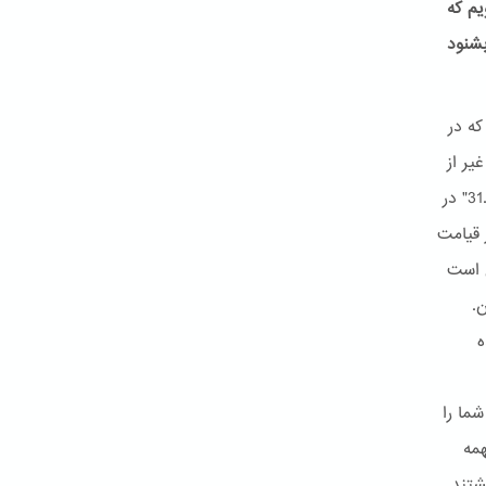
یم که
بشنود
شاهدیم که در
: "آیا غیر از
این انتظار دارند که قیامت ناگهان واقع شود، هم اکنون نشانه های آن آمده است.31" در
ته اند32 پس منظور از قیامت
ن است
.
ه
" سپس شما را
همه
شتند.